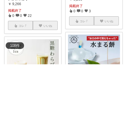
￥
9,266
掲載終了
掲載終了
0
0
3
0
0
22
コレ
いいね
コレ
いいね
108
件
miku_cosmetics
楽天グルメの奴隷みどり
これ、本当に感動🥺✨ SNSでバ
ズった「水
...
「ドリンク用わらび餅 洛山」
は、飲むタイプ
...
￥
2,680～
￥
9,266
0
0
1
掲載終了
0
0
1
コレ
いいね