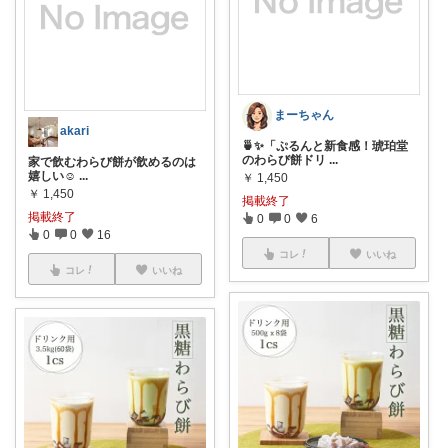
まーちゃん
akari
🍵✨「ぷるんと新食感！琥珀堂
のわらび餅ドリ
...
家で飲むわらび餅が飲めるのは
嬉しい☺️
...
￥
1,450
￥
1,450
掲載終了
掲載終了
0
0
6
0
0
16
コレ
いいね
コレ
いいね