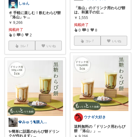
しゅん
「洛山」のドリンク用わらび餅
は、和菓子の伝
...
🥤 手軽に楽しむ！飲むわらび餅
「洛山」✨
...
￥
1,555
￥
9,266
掲載終了
掲載終了
0
0
8
0
0
2
コレ
いいね
コレ
いいね
ウナギ大好き
💎みゅう🐈購入感謝(❀ᴗ͈ˬᴗ͈)⁾
送料無料の「ドリンク用わらび
餅 「洛山」」
...
✨簡単に話題のわらび餅ドリン
クが作れます♪
...
￥
9,266