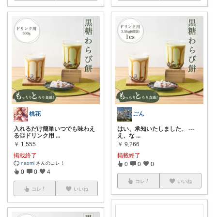
桃花
ごん
入れるだけ簡単いつでも味わえ
はい、承知いたしました。 ---
る◎ドリンク用
...
え、な
...
￥
1,555
￥
9,266
掲載終了
掲載終了
naomi
さんのコレ！
0
0
0
0
0
4
コレ
いいね
コレ
いいね