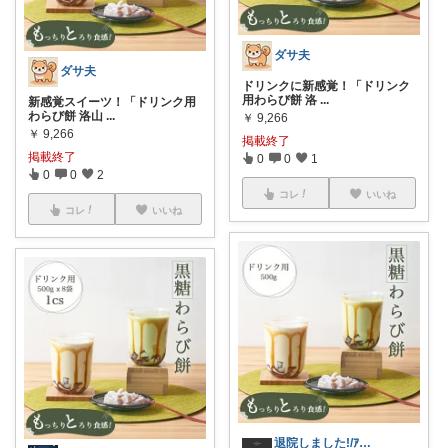
ダサ夫
ダサ夫
ドリンクに新感覚！「ドリンク
用わらび餅 洛
...
新感覚スイーツ！「ドリンク用
わらび餅 洛山
...
￥
9,266
￥
9,266
掲載終了
掲載終了
0
0
1
0
0
2
コレ
いいね
コレ
いいね
退院しました!/ｱﾙﾃﾞﾊﾞﾗﾝ