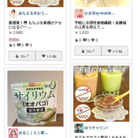
あちまる＠おうちご飯とキッチンの幸せメモ
かき氷ig↪kakikorin_diet
新感覚！😳 もちぷる食感がクセ
手軽に水溶性食物繊維！血糖値
になる♡一
...
の上昇を抑えて
...
￥
2,880
￥
1,633
売切れ
0
0
0
0
0
0
コレ
いいね
コレ
いいね
ゆうチャリン!
みるこ｜らく家事くらし
おうちでカフェ気分！もちもち