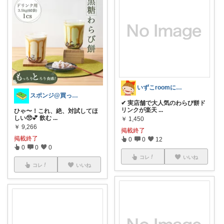
いずこroomに訪問ありがとう🕊✨
スポンジ@買ってくれてありがとう！
✔ 実店舗で大人気のわらび餅ド
リンクが楽天
...
ひゃ〜！これ、絶、対試してほ
しい🥺💕 飲む
...
￥
1,450
￥
9,266
掲載終了
掲載終了
0
0
12
0
0
0
コレ
いいね
コレ
いいね