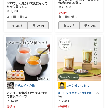
食感のわらび餅
...
SNSでよく見かけて気になって
たから買って
...
￥
29,380
￥
1,633
売切れ
1
0
64
0
0
5
コレ
いいね
コレ
いいね
えぞエイト@推しの居る生活
コペン🐧いつもありがとう✨
とろける新食感！飲むわらび餅
#ドリンク用わらび餅
#洛山
3.5
で贅沢スイーツ
...
kg/
...
￥
4,980
￥
9,266
売切れ
掲載終了