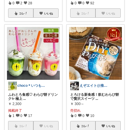
0
2
28
0
0
92
コレ
いいね
コレ
いいね
choco＊いつもありがとうございます♡
えぞエイト@推しの居る生活
ふわとろ食感♡ わらび餅ドリン
とろける新食感！飲むわらび餅
ク✨ 極上
...
で贅沢スイーツ
...
￥
2,300
￥
300～
掲載終了
売切れ
1
0
17
0
0
10
コレ
いいね
コレ
いいね