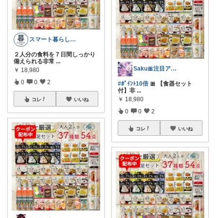
スマート暮らしラボ
２人分の食料を７日間しっかり
備えられる非常
...
Saku🎀注目アイテム♡
￥
18,980
0
0
2
#ﾎﾟｲﾝﾄ10倍
🎀 【食器セット
付】非
...
￥
18,980
コレ
いいね
0
0
2
コレ
いいね