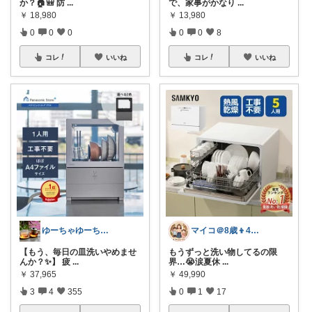
か？🏠🎒 防
...
で、家事がかなり
...
￥
18,980
￥
13,980
0
0
0
0
0
8
コレ
いいね
コレ
いいね
ゆーちゃゆーちゃん
マイコ＠8歳👦4歳👧ママのお助け名品
【もう、毎日の皿洗いやめませ
もうずっと洗い物してるの限
んか？✨】 疲
...
界…😭涙 ​夏休
...
￥
37,965
￥
49,990
3
4
355
0
1
17