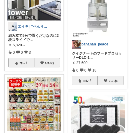
エイキ | “べんり”をあなたに
組み立て5分で置くだけなのに2
段スライドで
...
bananan_peace
￥
6,820～
0
0
3
クイジナートのフードプロセッ
サーDLC-1
...
￥
27,500
コレ
いいね
0
0
18
コレ
いいね