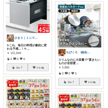
ひまり｜ミニマルな育児と時短グッズ
✨これ、毎日の料理が劇的に変
わる予感…！✨
...
ちびくろ \経由購入ありがとうござます/
￥
101,848
0
0
6
スリムなのに大容量で“置きたい
ものが全部置
...
￥
5,980
コレ
いいね
0
0
5
コレ
いいね