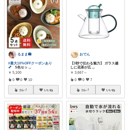
るまま🛍️
おでん
#最大10%OFFクーポンあり
【3秒で伝わる魅力】 ガラス越
💕
5色セッ
...
しに花茶が広
...
￥
5,100
￥
3,667～
0
0
10
0
0
7
コレ
いいね
コレ
いいね