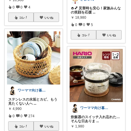
0
0
4
🍚💕 災害時も安心！家族みんな
の笑顔を応援
...
￥
18,980
コレ
いいね
0
0
5
コレ
いいね
ワーママ向け暮らしの便利グッズROOM
ステンレスの水垢とカビ、もう
見たくない人へ
...
ワーママ向け暮らしの便利グッズROOM
￥
4,990
0
0
274
炊飯器のスイッチ入れ忘れた…
そんな日ありま
...
￥
1,980
コレ
いいね