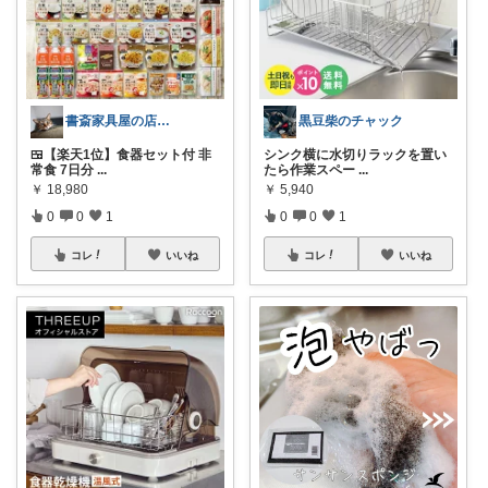
書斎家具屋の店長奥田
黒豆柴のチャック
🍱【楽天1位】食器セット付 非
シンク横に水切りラックを置い
常食 7日分
...
たら作業スペー
...
￥
18,980
￥
5,940
0
0
1
0
0
1
コレ
いいね
コレ
いいね