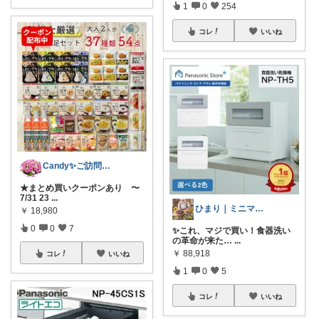
1
0
254
コレ
いいね
Candy✨ご訪問・経由購入に日々感謝✨
★まとめ買いクーポンあり 〜
7/31 23
...
ひまり｜ミニマルな育児と時短グッズ
￥
18,980
0
0
7
✨これ、マジで買い！食器洗い
の革命が来た…
...
￥
88,918
コレ
いいね
1
0
5
コレ
いいね