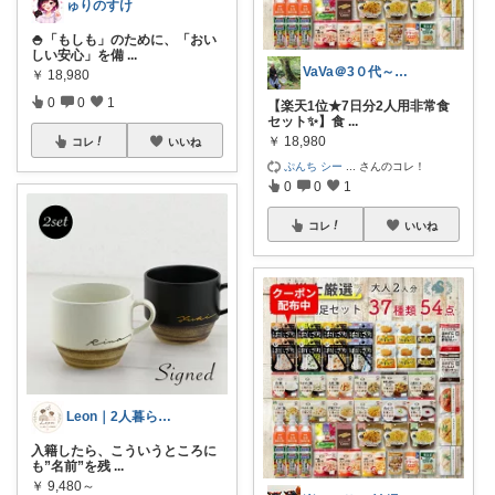
ゅりのすけ
🍚「もしも」のために、「おい
しい安心」を備
...
VaVa＠3０代～初めての都内暮らし
￥
18,980
0
0
1
【楽天1位★7日分2人用非常食
セット✨】食
...
￥
18,980
コレ
いいね
ぷんち シー
...
さんのコレ！
0
0
1
コレ
いいね
Leon｜2人暮らしの準備室
入籍したら、こういうところに
も”名前”を残
...
￥
9,480～