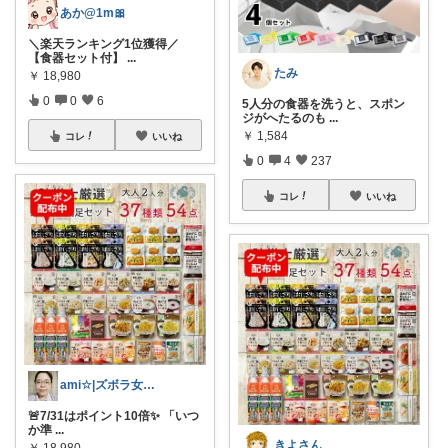
あか@1m🎀
＼楽天ランキング1位獲得／
【食器セット付】
...
たみ
￥
18,980
0
0
6
5人分の食器を洗うと、スポン
ジがへたるのも
...
￥
1,584
コレ
いいね
0
4
237
コレ
いいね
ami☆|ズボラ女子のおすすめROOM
🚨7/31はポイント10倍✨ 「いつ
か準
...
きよさん
￥
18,980