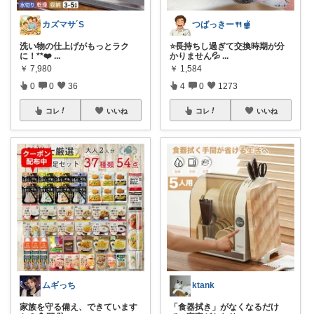
カズマサ´S
つばっきー🍴🫕
洗い物の仕上げがもっとラク
⭐️長持ちし過ぎて交換時期が分
に！**❤️
...
かりません💦
...
￥
7,980
￥
1,584
0
0
36
4
0
1273
コレ
いいね
コレ
いいね
ムギっち
ktank
家族を守る備え、できています
「食器拭き」がなくなるだけ