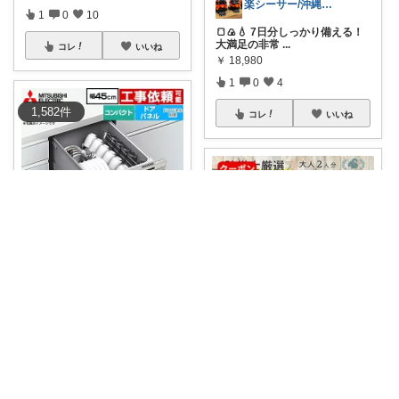
楽シーサー/沖縄好きのおすすめROOM
1
0
10
🍞🍙💧 7日分しっかり備える！
大満足の非常
...
コレ
いいね
￥
18,980
1
0
4
1,582
件
コレ
いいね
ひまり｜ミニマルな育児と時短グッズ
🧼これ、もう手放せないか
も…！食器洗い乾燥
...
￥
53,851
ズボラ家事ラボ
0
0
5
PR 最近、災害のニュースが多
かったです
...
コレ
いいね
￥
18,980