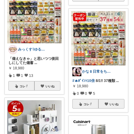
みっくす⌇ゆる暮らし𓂃𖠿
「備えなきゃ」と思いつつ後回
しにしてた備蓄
...
￥
18,980
かな🌷日常をちょっと豊かにするもの
1
1
13
#🔥ﾎﾟｲﾝﾄ10倍
8/1‼️ 37種類
...
￥
18,980
コレ
いいね
0
0
5
コレ
いいね