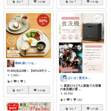
コレ
いいね
コレ
いいね
🦋ML🦋いつもありがとう💓
୨୧ 8/5(水)22時～【90%OFFク
...
￥
2,980～
さいか│育児＆日用品＆便利グッズ ❀
0
0
1
＼ 賃貸だけど5人家族で大容量
の食洗機が置
...
コレ
いいね
￥
49,990
0
3
162
コレ
いいね