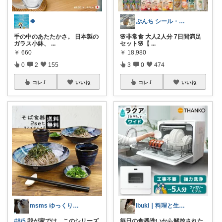
🍀
ぷんち シール・ファンシー雑貨多め
手の中のあたたかさ。 日本製の
🌸非常食 大人2人分 7日間満足
ガラス小鉢、
...
セット🌸【
...
￥
660
￥
18,980
0
2
155
3
0
474
コレ
いいね
コレ
いいね
msms ゆっくりです🐢
Ibuki｜料理と生活が楽しくなる道具
#8/5
我が家では、このシリーズ
毎日の食器洗いから解放された