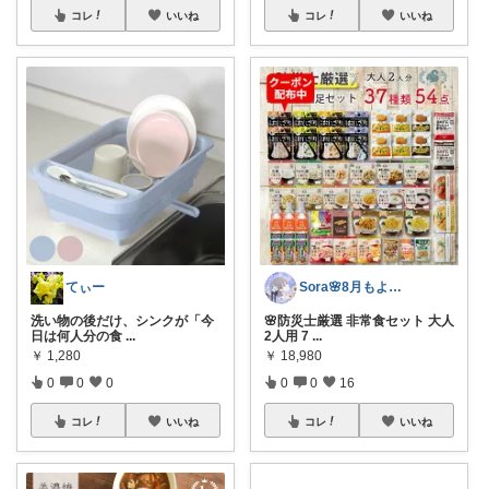
コレ
いいね
コレ
いいね
てぃー
Sora🌸8月もよろしくね
洗い物の後だけ、シンクが「今
🌸防災士厳選 非常食セット 大人
日は何人分の食
...
2人用 7
...
￥
1,280
￥
18,980
0
0
0
0
0
16
コレ
いいね
コレ
いいね