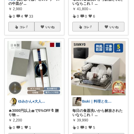
の中皿が
...
いならこれ！
...
￥
2,980
￥
41,800～
0
4
33
0
0
6
コレ
いいね
コレ
いいね
ゆみかん⭐︎大人の暮らし研究室
Ibuki｜料理と生活が楽しくなる道具
🔥3000円以上🧺で5%OFF🔖 贈
毎日の食器洗いから解放された
り物
...
いならこれ！
...
￥
2,200
￥
39,990
0
1
1
0
0
5