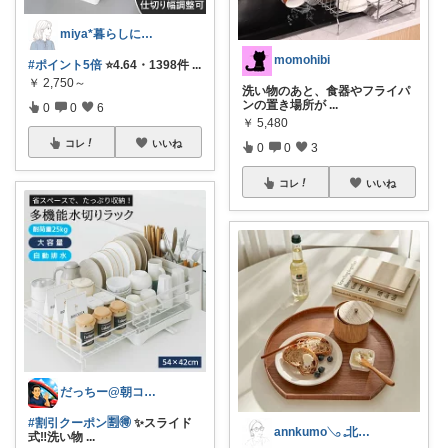
miya*暮らしに役立つ楽天セレクト
momohibi
#ポイント5倍
⭐️4.64・1398件
...
￥
2,750～
洗い物のあと、食器やフライパ
ンの置き場所が
...
0
0
6
￥
5,480
コレ
いいね
0
0
3
コレ
いいね
だっちー@朝コレ5時🚗カー用品探求家
#割引クーポン🈹🉐
✨スライド
annkumo𓂅 𓈒北欧ゆるミニマル
式‼️洗い物
...