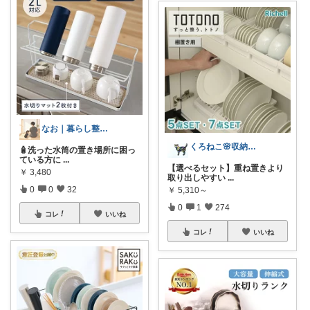
なお｜暮らし整えROOM｜犬もいます🐕
くろねこ🌸収納＆キッチン整理
🧴洗った水筒の置き場所に困っ
ている方に
...
【選べるセット】重ね置きより
￥
3,480
取り出しやすい
...
0
0
32
￥
5,310～
0
1
274
コレ
いいね
コレ
いいね