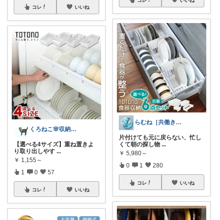
コレ
いいね
らむね［共働き時短家電ナビ］
くろねこ🌸収納＆キッチン整理
片付けても元に戻らない、忙し
【選べる4サイズ】重ね置きよ
くて朝の探し物
...
り取り出しやす
...
￥
5,980～
￥
1,155～
0
1
280
1
0
57
コレ
いいね
コレ
いいね