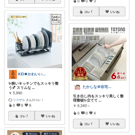
0
0
3
コレ
いいね
KEI🍀かわいい💕おしゃれ😊便利✨
✨狭いキッチンでもスッキリ整
たかしな＠在宅ワーカー
う💕 スリムな
...
￥
5,990
引き出し内をスッキリ美しく整
リスザル
さんのコレ！
理整頓✨立てて
...
0
0
6
￥
6,340～
0
0
4
コレ
いいね
コレ
いいね