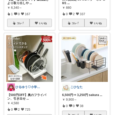
より取り出しや
...
8/1
...
￥
6,340～
￥
880
1
0
167
0
2
337
コレ
いいね
コレ
いいね
ひるゆう♡小学生2児ママ
こひなた
【500円OFF】奥のフライパ
6,500円⇒ 3,250円 sakura
...
ン、引き出せ
...
￥
9,900～
￥
4,580
0
0
38
0
2
725
コレ
いいね