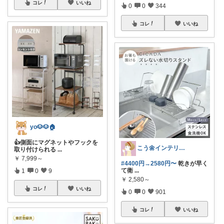
コレ
いいね
0
0
344
コレ
いいね
yo🐶🐶🏠
👍側面にマグネットやフックを
こう🌼インテリアと家事＆育児グッズ
取り付けられる
...
￥
7,999～
#4400円→2580円〜
乾きが早く
て衛
...
1
0
9
￥
2,580～
コレ
いいね
0
0
901
コレ
いいね