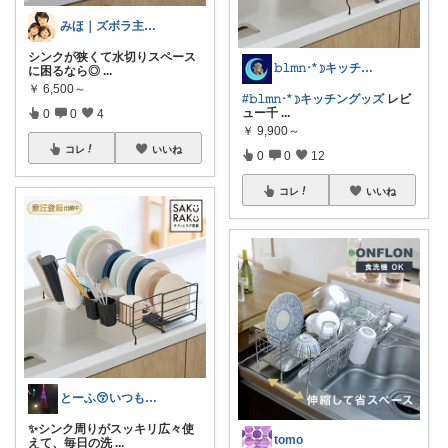
みほ｜ズボラ主婦の暮らしROOM
シンクが狭くて水切りスペース
𝚋𝚕𝚖𝚗･*☽キッチングッズ
に困るなら◎
...
￥
6,500～
#𝚋𝚕𝚖𝚗･*☽キッチングッズ
レビ
ュー千
...
0
0
4
￥
9,900～
コレ
いいね
0
0
12
コレ
いいね
とーふ😚いつもご購入感謝です🙇
✨シンク周りがスッキリ広々使
tomo
えて、毎日の洗
...