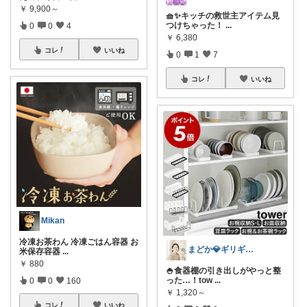
￥
9,900～
🧺✨キッチの救世主アイテム見
つけちゃった！
...
0
0
4
￥
6,380
コレ
いいね
0
1
7
コレ
いいね
Mikan
冷凍お茶わん 冷凍ごはん容器 お
まどか💎ギリギリアラサーOL
米保存容器
...
￥
880
🍚食器棚の引き出しがやっと整
った…！tow
...
0
0
160
￥
1,320～
コレ
いいね