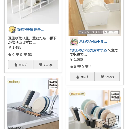
節約×時短 家事雑貨ROOM
豆皿や取り皿、重ねたら一番下
さわやかfig🍀食と暮らしを楽しむ
が取り出せずに
...
￥
1,485
#さわやかfigのおすすめ
＼立て
て収納で
...
0
0
53
￥
1,080
コレ
いいね
0
0
4
コレ
いいね