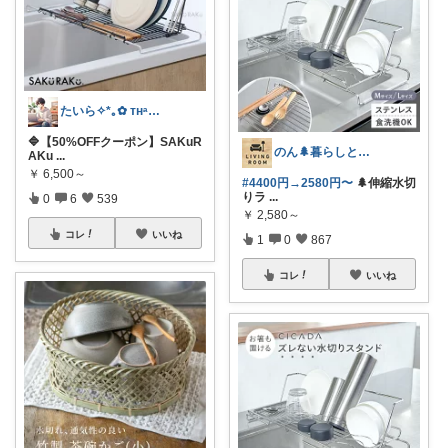
たいら✧*｡✿ ᴛʜᵃⁿᵏ ʸᵒᵘ✧˖°
🔷【50%OFFクーポン】SAKuR
のん🌲暮らしと家具
AKu
...
￥
6,500～
#4400円→2580円〜
🌲伸縮水切
りラ
...
0
6
539
￥
2,580～
コレ
いいね
1
0
867
コレ
いいね