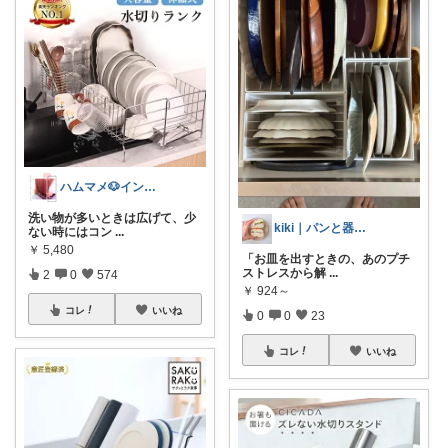
ハムマメ🐶インテリア・キッチン🌸
洗い物が多いときは広げて、少
kiki｜パンと器で整う暮らし
ない時にはコン
...
￥
5,480
「お皿を出すときの、あのプチ
ストレスから解
...
2
0
574
￥
924～
コレ
いいね
0
0
23
コレ
いいね