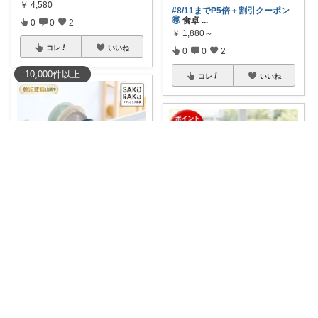
￥
4,580
#8/11までP5倍＋割引クーポン
🉐
食卓
...
0
0
2
￥
1,880～
コレ
いいね
0
0
2
10,000
件
以上
コレ
いいね
★あじまま★おすすめ紹介中🐾🤍
半額‼️ 水切りラック𓌉◯𓇋 ‎ たくさ
ゆみかん⭐︎大人の暮らし研究室
ん
...
￥
9,900～
シンク上を水切りスペースに変
えられる、to
...
0
0
158
￥
4,950
コレ
いいね
0
0
2