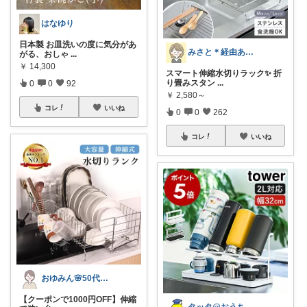
はなゆり
日本製 お皿洗いの度に気分があ
みさと＊経由ありがとうございます🧡
がる、おしゃ
...
￥
14,300
スマート伸縮水切りラック✨ 折
り畳みスタン
...
0
0
92
￥
2,580～
コレ
いいね
0
0
262
コレ
いいね
おゆみん🌸50代からの快適暮らし
【クーポンで1000円OFF】伸縮