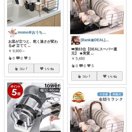
momo＠おうち大好き💛
[Rank🎀DEAL]毎日コレ＠ano
お皿が立つと、乾く速さが変わ
る🌿 立てて
...
👑第83位【DEALスーパー還
￥
9,900～
元】 🔥実質
...
0
0
3
￥
5,480
0
0
5
コレ
いいね
コレ
いいね