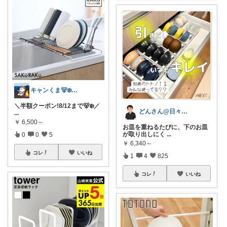
キャンくま🐻‍❄️ママのラク暮らし
＼半額クーポン!8/12まで🐻‍❄️／
どんさん@日々の生活に彩りを
...
￥
6,500～
お皿を重ねるたびに、下のお皿
が取り出しにく
...
0
0
5
￥
6,340～
コレ
いいね
1
4
825
コレ
いいね