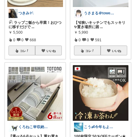
つきみ𓍯
うさまる＠tower愛好家
𓍯 ラップご飯から卒業！おひつ
【🫧狭いキッチンでもスッキリ
に移すだけで
...
✨置き場所に困
...
￥
5,500
￥
5,990
0
0
668
0
0
591
コレ
いいね
コレ
いいね
くろねこ🌸収納＆キッチン整理
こう👶今年もよろしくお願いします🥹
【選べる6点セット】重ね置き
100枚限定 50％OFFクーポン★