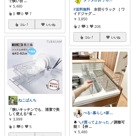
タッタ@おうち時間を楽しく快適に！
で狭い台
...
￥
5,480
#送料無料
水切りラック ［ ワ
イドジャグ
...
0
0
7
￥
3,850
コレ
いいね
2
3
206
コレ
いいね
ねこぱんち
「狭いキッチンでも、清潔で美
べる~暮らし×家事をラクに快適に
しく使える“省
...
￥
3,999
🔔 ＼
#買ってよかった
／調整可
能！【伸
...
0
0
5
￥
5,480