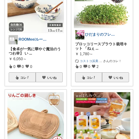
ひだまりのフレンチ🩷ガーデン
ROOMee/ルーミィー
ブロッコリースプラウト栽培キ
ット 「ねぇ
...
【食卓が一気に華やぐ魔法のう
つわ🌸】 い
...
￥
1,780～
￥
6,050～
コストコ浜美
...
さんのコレ！
0
0
0
0
0
2
コレ
いいね
コレ
いいね