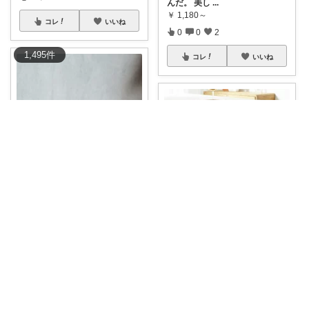
んだ。 美し
...
￥
1,180～
コレ
いいね
0
0
2
1,495
件
コレ
いいね
トリッコ｜好きな雑貨・インテリア
天然木チークの豊かな木目が楽
しめるケーキス
...
はすはに🌿丁寧な暮らし
￥
5,940
食卓の印象って、布一枚で変わ
0
1
10
るんだ。 リ
...
￥
2,990
コレ
いいね
0
0
2