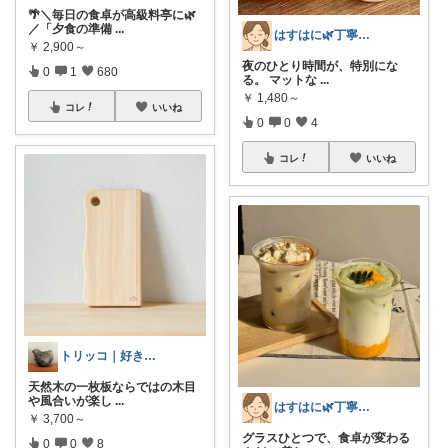
🌴＼毎日の食卓が高級料亭に🌿
／「夕食の準備
...
はすはに🌿丁寧な暮らし
￥
2,900～
夜のひとり時間が、特別にな
0
1
680
る。 マットな
...
￥
1,480～
コレ
いいね
0
0
4
コレ
いいね
トリッコ｜好きな雑貨・インテリア
天然木の一枚板ならではの木目
や風合いが楽し
...
はすはに🌿丁寧な暮らし
￥
3,700～
グラスひとつで、食卓が変わる
0
0
8