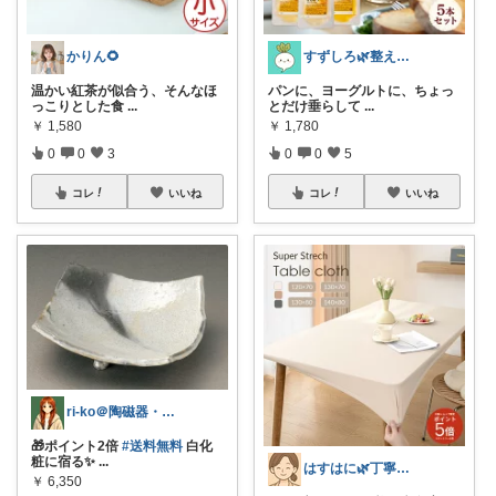
かりん🌻
すずしろ🌿整えながら、ゆるく暮らす
温かい紅茶が似合う、そんなほ
パンに、ヨーグルトに、ちょっ
っこりとした食
...
とだけ垂らして
...
￥
1,580
￥
1,780
0
0
3
0
0
5
コレ
いいね
コレ
いいね
ri-ko＠陶磁器・インテリア雑貨好き
🎁ポイント2倍
#送料無料
白化
粧に宿る✨
...
はすはに🌿丁寧な暮らし
￥
6,350