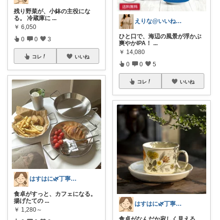
残り野菜が、小鉢の主役にな
る。 冷蔵庫に
...
えりな@いいね100%バック💓
￥
6,050
ひと口で、海辺の風景が浮かぶ
0
0
3
爽やかIPA！
...
￥
14,080
コレ
いいね
0
0
5
コレ
いいね
はすはに🌿丁寧な暮らし
食卓がすっと、カフェになる。
揚げたての
...
はすはに🌿丁寧な暮らし
￥
1,280～
食卓がなんだか寂しく見える。