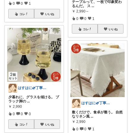
テーブルって、一枚で印象変わ
0
0
1
るんだ。 ス
...
￥
2,990～
コレ
いいね
0
0
1
コレ
いいね
はすはに🌿丁寧な暮らし
夕暮れに、グラスを傾ける。 ブ
ラック脚の
...
はすはに🌿丁寧な暮らし
￥
2,990
敷くだけで、食卓が整う。 自然
0
0
0
なリネン風
...
￥
2,990
コレ
いいね
0
0
1