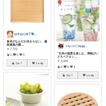
はすはに🌿丁寧な暮らし
食卓がなんだか決まらない。 越
前漆器の職
...
ぺちパパ│hyggeな心意気を大切に🌿
￥
7,722
"日本の風景を楽しむ、津軽びい
1
0
5
どろペアタン
...
￥
4,400
コレ
いいね
0
0
4
コレ
いいね