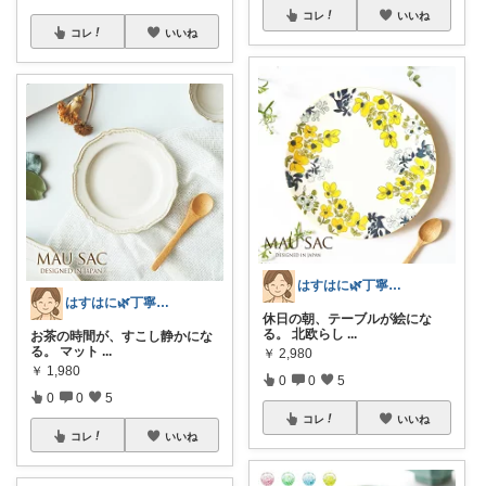
コレ
いいね
コレ
いいね
はすはに🌿丁寧な暮らし
はすはに🌿丁寧な暮らし
休日の朝、テーブルが絵にな
る。 北欧らし
...
お茶の時間が、すこし静かにな
る。 マット
...
￥
2,980
￥
1,980
0
0
5
0
0
5
コレ
いいね
コレ
いいね