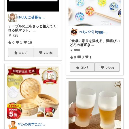
ゆりんご🍎暮らしにまつわるおすすめ品
テーブルの上をさっと整えてく
れる紙マット。
...
ぺちパパ│hyggeな心意気を大切に🌿
￥
728
"食卓に彩りを添える、津軽びい
0
1
16
どろの箸置き
...
￥
880
コレ
いいね
0
0
1
コレ
いいね
ヤシの実🌴こだわりアイテム