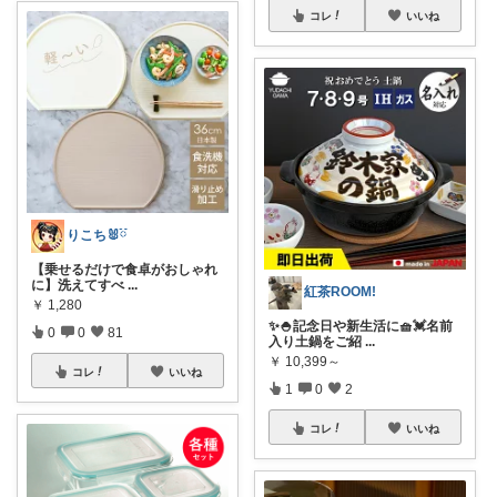
コレ
いいね
りこち🐰ྀི
【乗せるだけで食卓がおしゃれ
に】洗えてすべ
...
紅茶ROOM!
￥
1,280
✨🍚記念日や新生活に🧺💓名前
0
0
81
入り土鍋をご紹
...
￥
10,399～
コレ
いいね
1
0
2
コレ
いいね