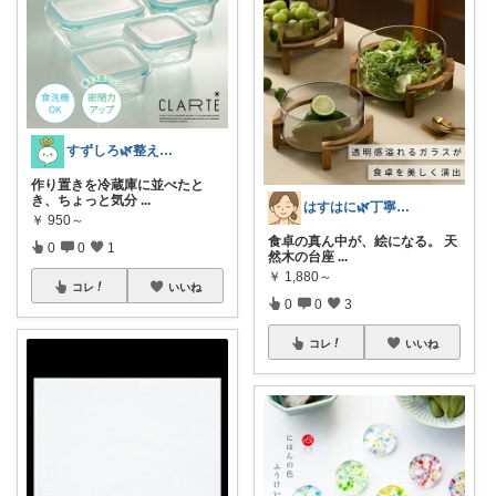
すずしろ🌿整えながら、ゆるく暮らす
作り置きを冷蔵庫に並べたと
き、ちょっと気分
...
はすはに🌿丁寧な暮らし
￥
950～
食卓の真ん中が、絵になる。 天
0
0
1
然木の台座
...
￥
1,880～
コレ
いいね
0
0
3
コレ
いいね