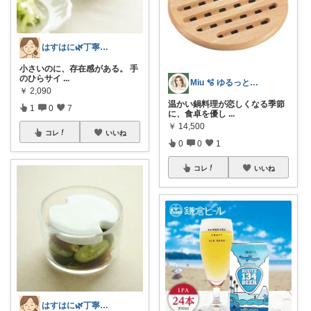
はすはに🌿丁寧な暮らし
小さいのに、存在感がある。 手
のひらサイ
...
Miu 🫧 ゆるっと自分磨き。
￥
2,090
温かい鍋料理が恋しくなる季節
1
0
7
に、食卓を優し
...
￥
14,500
コレ
いいね
0
0
1
コレ
いいね
はすはに🌿丁寧な暮らし