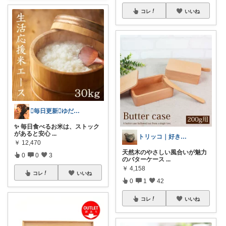
コレ
いいね
🫪毎日更新🫪ゆだむパパ(ママも)
✨ 毎日食べるお米は、ストック
があると安心
...
トリッコ｜好きな雑貨・インテリア
￥
12,470
天然木のやさしい風合いが魅力
0
0
3
のバターケース
...
￥
4,158
コレ
いいね
0
1
42
コレ
いいね