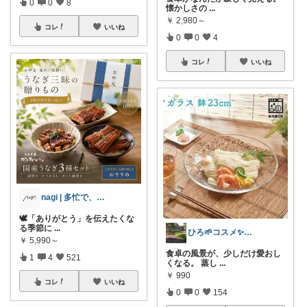
0
0
8
懐かしさの
...
￥
2,980～
コレ
いいね
0
0
4
コレ
いいね
nagi | 多忙で、時々お休み
🕊️「ありがとう」を伝えたくな
る季節に
...
ひろ🌱‬コスメ✨わんこ🐕🐾
￥
5,990～
食卓の風景が、少しだけ愛おし
1
4
521
くなる。 蒸し
...
￥
990
コレ
いいね
0
0
154