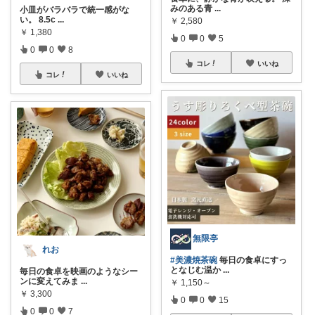
みのある青
...
小皿がバラバラで統一感がな
い。 8.5c
...
￥
2,580
￥
1,380
0
0
5
0
0
8
コレ
いいね
コレ
いいね
無限亭
れお
#美濃焼茶碗
毎日の食卓にすっ
となじむ温か
...
毎日の食卓を映画のようなシー
ンに変えてみま
...
￥
1,150～
￥
3,300
0
0
15
0
0
7