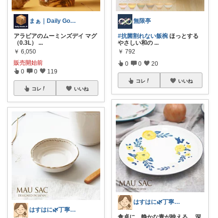
まぁ｜Daily Goods JP
無限亭
アラビアのムーミンズデイ マグ
#抗菌割れない飯椀
ほっとする
（0.3L）
...
やさしい和の
...
￥
6,050
￥
792
販売開始前
0
0
20
0
0
119
コレ
いいね
コレ
いいね
はすはに🌿丁寧な暮らし
はすはに🌿丁寧な暮らし
食卓に、静かな青が映える。 深