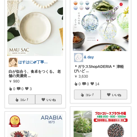
& day
はすはに🌿丁寧な暮らし
＊ガラスShopADERIA＊ 津軽
びいど
...
白が似合う、食卓をつくる。 老
舗の美濃焼
...
￥
3,630
￥
980
0
0
14
0
0
3
コレ
いいね
コレ
いいね