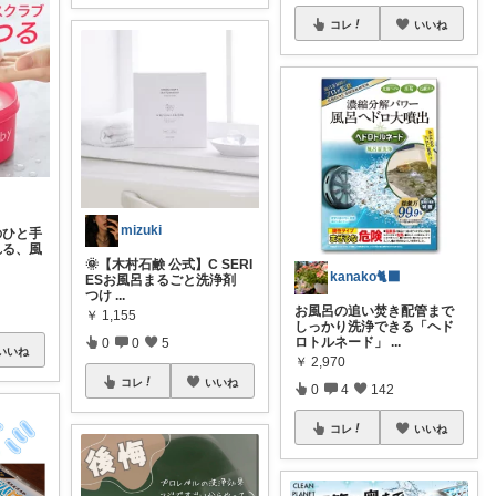
コレ
いいね
mizuki
のひと手
れる、風
🌞【木村石鹸 公式】C SERI
kanako🐈‍⬛
ESお風呂まるごと洗浄剤
つけ
...
お風呂の追い焚き配管まで
￥
1,155
しっかり洗浄できる「ヘド
ロトルネード」
...
0
0
5
いいね
￥
2,970
コレ
いいね
0
4
142
コレ
いいね