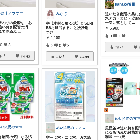
kanako🐈‍⬛
みほ｜アラサー主婦｜共働き｜2児育児中
みかさ
追いだき配管の奥に
水アカ・カビ・皮脂
一気に落として
...
終わりの憂鬱な「お
🌞【木村石鹸 公式】C SERI
追い焚き配管の汚
ESお風呂まるごと洗浄剤
￥
5,980
見て見ぬふ
...
つけ
...
0
1
31
5
￥
1,155
0
3
0
0
3
コレ
レ
いいね
コレ
いいね
めい|4児のママおすすめ
めい|4児のママおすすめ
風呂釜や追い焚き配
になる汚れや雑菌対
利😊 一つ穴・
...
き配管の気になる汚
非一つ穴・二つ穴、ガス給