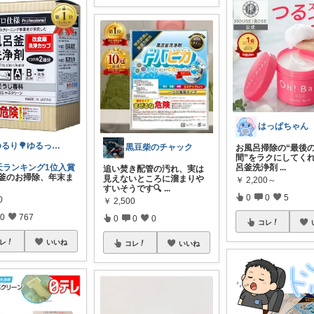
はっぱちゃん
ゆるり🌳ゆるっと暮らし整える🧺🫕
黒豆柴のチャック
お風呂掃除の“最後
間”をラクにしてく
呂釜洗浄剤
...
天ランキング1位入賞
追い焚き配管の汚れ、実は
風呂釜のお掃除、年末ま
見えないところに溜まりや
￥
2,200～
すいそうです🔍
...
0
0
5
0
￥
2,500
0
767
0
0
0
コレ
レ
いいね
コレ
いいね