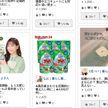
っかり洗浄✨ 定期的
湯器やエコキュートにも対
￥
1,000～
入れに
...
応✨ 追い焚き
...
0
0
1
0
￥
1,980
0
0
0
0
1
コレ
レ
いいね
コレ
いいね
3
きよさん
なお｜暮らし整えROOM｜犬もいます🐕
浴槽だけ洗って、満
ませんか？ 実は汚
見えない
...
浴室掃除、もう大変じ
♨️風呂釜まわりを定期的に
✨🛁 長年使ってい
整えたい時に｜★4.84(37
￥
1,479
で
...
件)
...
0
0
0
70～
￥
2,425
1
8
0
0
2
コレ