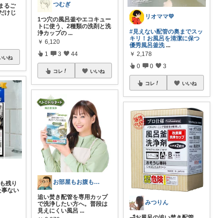
つむぎ
まるご
だけじ
リオママ💛
1つ穴の風呂釜やエコキュー
トに使う、2種類の洗剤と洗
#見えない配管の奥までスッ
浄カップの
...
キリ！お風呂を清潔に保つ
￥
6,120
優秀風呂釜洗
...
1
3
44
￥
2,178
いいね
0
0
3
コレ
いいね
コレ
いいね
お部屋もお腹もピッカピカの専門家
年も残り
た事ない
追い焚き配管を専用カップ
みつりん
で洗浄したい方へ。普段は
見えにくい風呂
...
🛁お風呂の追い焚き配管、