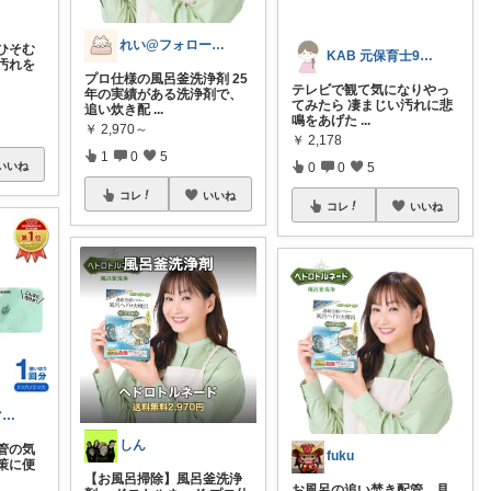
れい@フォロー＆経由購入感謝です♪
ひそむ
KAB 元保育士9歳4歳男の子ママ
汚れを
プロ仕様の風呂釜洗浄剤 25
テレビで観て気になりやっ
年の実績がある洗浄剤で、
てみたら 凄まじい汚れに悲
追い炊き配
...
鳴をあげた
...
￥
2,970～
￥
2,178
1
0
5
0
0
5
いいね
コレ
いいね
コレ
いいね
めい|4児のママおすすめ
しん
管の気
fuku
策に便
【お風呂掃除】風呂釜洗浄
お風呂の追い焚き配管、見