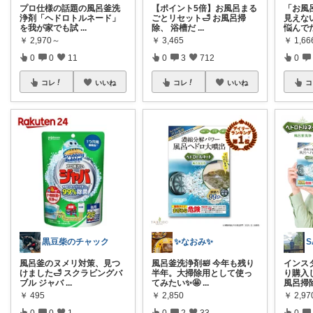
プロ仕様の話題の風呂釜洗
【ポイント5倍】お風呂まる
「お風
浄剤「ヘドロトルネード」
ごとリセット🛁 お風呂掃
見えな
を我が家でも試
...
除、 浴槽だ
...
悩んで
￥
2,970～
￥
3,465
￥
1,66
0
0
11
0
3
712
0
コレ
いいね
コレ
いいね
コ
黒豆柴のチャック
✨なおみ✨
風呂釜のヌメリ対策、見つ
風呂釜洗浄剤🛀 今年も残り
インス
けました🛁 スクラビングバ
半年。大掃除用として使っ
り購入
ブル ジャバ
...
てみたい✨🤩
...
風呂掃
￥
495
￥
2,850
￥
2,9
0
0
1
0
2
33
0