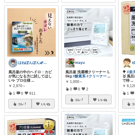
はねぽんぽん🌿朝コレ4時に変更🌿
mayu
風呂釜の中のヘドロ・カビ
風呂釜 洗濯槽クリーナー 1.
🌳
#楽
が気になる方に試してほし
0kg
#酸素系
#クリーナー
...
🥇 
い✨ プロ仕様
...
で待
...
￥
1,000～
￥
2,970～
￥
6,12
0
0
2
1
0
911
1
コレ
いいね
コレ
いいね
コ