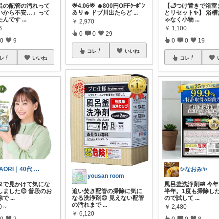
呂の配管の汚れって
🌟4.06🌟 🔥800円OFFｸｰﾎﾟﾝ
【🛁つけ置きで浴室
いから不安…」って
あり🔥 ドブ川出たらど
...
とリセット✨】 浴槽
たんです
...
ゃなく小物
...
￥
2,970
6
￥
1,100
0
0
29
0
9
0
0
19
コレ
いいね
レ
いいね
コレ
SAORI｜40代 私が選んだお気に入り
✨なおみ✨
yousan room
タで見かけて気にな
風呂釜洗浄剤🛀 今
しました😊 普段のお
半年。1度も掃除し
追い焚き配管の掃除に気に
除で
...
ので試して
...
なる洗浄剤😊 見えない配管
の汚れまで
...
70～
￥
2,480
￥
6,120
0
2
0
0
8