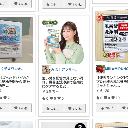
レ
いいね
コレ
いいね
はく子🧹ワンオペでも片付く仕組みづくり
Miii ☆MIRUN
みほ｜アラサー主婦｜共働き｜2児育児中
でバズったドバピカさ
【楽天ランキング1
追い焚き配管の見えない汚
呂釜洗浄剤から 新た
プロ仕様の風呂釜洗
れ、風呂釜洗浄剤で定期的
洗浄
...
じゃぶじゃぶ
...
にケアすると安
...
0
￥
6,120
￥
2,970～
0
2
0
0
10
0
0
0
レ
いいね
コレ
コレ
いいね