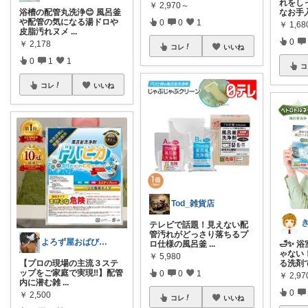
れをし
￥
2,970～
なお手
浴槽の配管丸洗浄😊 風呂釜
や配管の気になる湯ドロや
0
0
1
￥
1,68
皮脂汚れヌメ
...
0
￥
2,178
コレ
いいね
0
1
1
コ
コレ
いいね
Tod_雑貨店
テレビで話題！見えない配
管汚れがどっさり落ちるプ
よろず屋おばび🍀ありがとう💖
ロ仕様の風呂釜
...
🛁✨ 
ゃない！
￥
5,980
る洗剤
【プロの現場の主流３ステ
ップをご家庭で実現‼️】配管
0
0
1
￥
2,9
内に潜む雑
...
0
￥
2,500
コレ
いいね