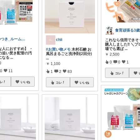
ゆつき_ルームでより良い生活に
chii ‪
これなら信用できそ
購入しました‼️ ＼プ
場でも選ば
...
な人におすすめ】 ・
#お買い物メモ
木村石鹸 お
の追い焚き配管の汚
風呂まるごと洗浄剤(2回分)
￥
2,500
になる
...
...
0
0
1
0
￥
1,100
0
11
1
2
83
コレ
レ
いいね
コレ
いいね