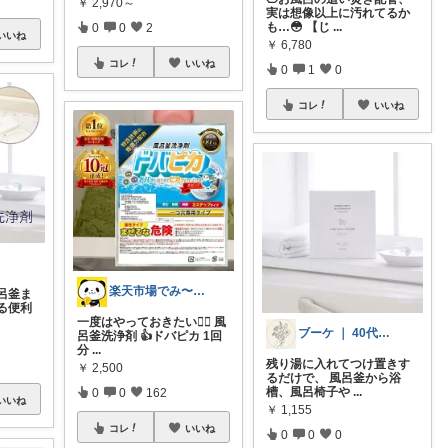
￥
2,970～
実は想像以上に汚れてるか
も…😳 【じ
...
0
0
2
いいね
￥
6,780
コレ
いいね
0
1
0
コレ
いいね
楽天市場でみ〜つけた💡🉐
呂釜ま
る便利
一度はやっておきたい🙆‍♀️ 風
ブーケ ｜ 40代からの無理しない衣食住
呂釜洗浄剤 👍ドバピカ 1回
分
...
残り湯に入れてつけ置きす
￥
2,500
るだけで、 風呂釜から浴
槽、風呂椅子や
...
0
0
162
いいね
￥
1,155
コレ
いいね
0
0
0