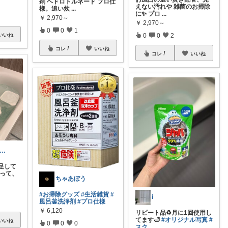
剤 ヘドロトルネード プロ仕
えない汚れや 雑菌のお掃除
様。追い炊
...
に✨ プロ
...
￥
2,970～
￥
2,970～
0
0
1
0
0
2
いいね
コレ
いいね
コレ
いいね
児パパ｜暮らし楽しく（ラクも）したい人
足して
れって、
ちゃあぼう
#お掃除グッズ
#生活雑貨
#
i
風呂釜洗浄剤
#プロ仕様
￥
6,120
リピート品♻️月に1回使用し
てます🛁
#オリジナル写真
#
いいね
0
0
0
スク
...