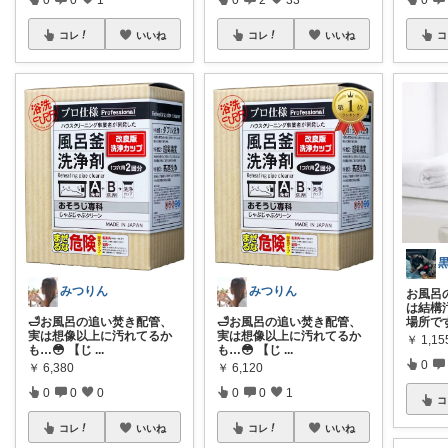
コレ
いいね
コレ
いいね
コ
みつりん
みつりん
お風呂
は結構
場所です
🛁お風呂の追い焚き配管、
🛁お風呂の追い焚き配管、
実は想像以上に汚れてるか
実は想像以上に汚れてるか
￥
1,15
も…😳 【じ
...
も…😳 【じ
...
0
￥
6,380
￥
6,120
0
0
0
0
0
1
コ
コレ
いいね
コレ
いいね