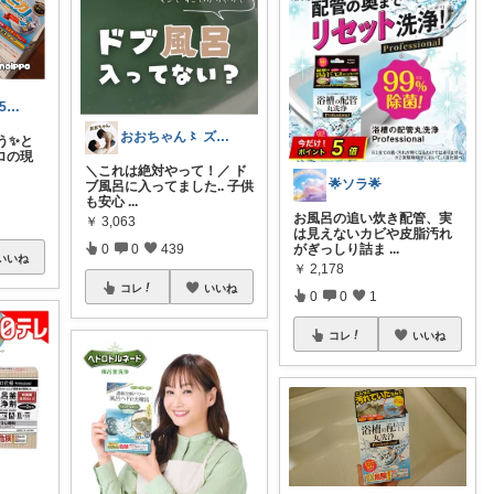
食育頑張る3歳5歳の母ちゃん👩✌️
おおちゃん〻 ズボラママ必見便利アイテム
う✨と
ロの現
＼これは絶対やって！／ ド
🌟ソラ🌟
ブ風呂に入ってました.. 子供
も安心
...
お風呂の追い炊き配管、実
￥
3,063
は見えないカビや皮脂汚れ
がぎっしり詰ま
...
0
0
439
いいね
￥
2,178
コレ
いいね
0
0
1
コレ
いいね