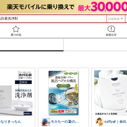
詳細検索
見つける
いなりきっちん
モカちーの🏖️のんびりライフ🐈✨
saf