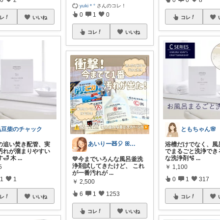
yuki＊°
さんのコレ！
0
1
0
レ
いいね
コレ
コレ
いいね
黒豆柴のチャック
ともちゃん🌸
あいりー🧸🎈 ꕤ毎日を快適にꕤ
の追い焚き配管、実
浴槽だけでなく、風
汚れが溜まりやすい
でまるごと洗浄でき
🛁 木
...
な洗浄剤🫧
...
💛今までいろんな風呂釜洗
浄剤試してきたけど、 これ
5
￥
1,100
が一番汚れが
...
1
1
0
1
317
￥
2,500
6
1
1253
レ
いいね
コレ
コレ
いいね