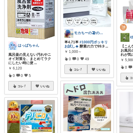
モカちーの🏖️のんびりライフ🐈✨
🌟4.71🌟
#1000円ポッキリ
はっぱちゃん
お試し🔥
酵素の力で99.9
...
【こん
お風呂
￥
1,000～
れが気
風呂釜の見えない汚れやニ
オイ対策を、まとめてラク
0
0
49
￥
5,98
にしたい時に便
...
0
￥
6,120
コレ
いいね
0
0
5
コ
コレ
いいね