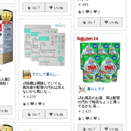
￥
495
コレ
いいね
0
0
1
コレ
いいね
O
ラクして暮らしたい部
位入賞】
🛁浴槽は掃除していても、
浄剤！
風呂釜や配管の汚れは見え
暮らしラク
ないから気にな
...
￥
4,158
🛁お風呂のお湯、実は配管
の汚れで毎回ちょっと濁っ
0
0
8
てるかも 浴
...
いいね
￥
2,425
コレ
いいね
1
0
1
コレ
いいね