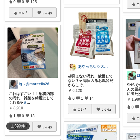
0
0
125
コ
コレ
いいね
あやっち♡♡大人可愛いROOM
🛁見えない汚れ、放置して
ない？✨ 毎日入るお風呂だ
ig→@marcella26
からこそ、
...
SNS
んの風
￥
6,120
に出た
これはすごい！！配管内部
の汚れ、雑菌を綺麗にして
0
1
14
￥
1,98
くれる✨
#
...
0
￥
8,910
コレ
いいね
1
0
13
コ
1,599
件
コレ
いいね