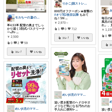
りかこ|脱ストレスを目指す看護師ママ
800円オフクーポン🔥衝撃の
#オリ写2枚目以降
もみて
モカちーの🏖️のんびりライフ🐈✨
ね！SN
...
毎日の
風呂の
￥
2,970～
れ」、
🌟4.53🌟 配管の奥までしっ
かり届く3剤式バスクリーナ
1
0
712
￥
1,15
ー🛁✨
...
0
￥
2,500
コレ
いいね
0
2
59
コ
コレ
いいね
めい|4児のママおすすめ
追い焚き配管のヘドロやヌ
メリなど気になる汚れのお
めい|4児のママおすすめ
手入れに便利✨
...
追い焚