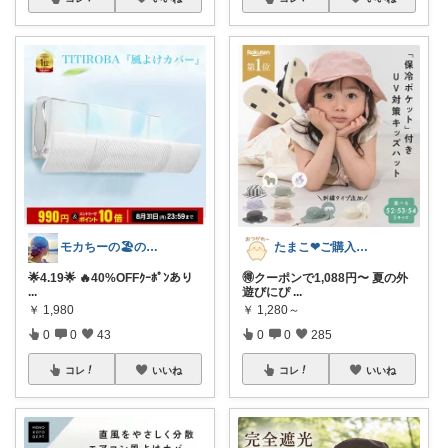
モカちーの🏖️のんびりライフ🐈✨
たまこ❤ご購入感謝！
🌟4.19🌟 🔥40%OFFｸｰﾎﾟﾝあり
🉐クーポンで1,088円〜 夏の外
...
遊びにぴ
...
￥
1,980
￥
1,280～
0
0
43
0
0
285
コレ
いいね
コレ
いいね