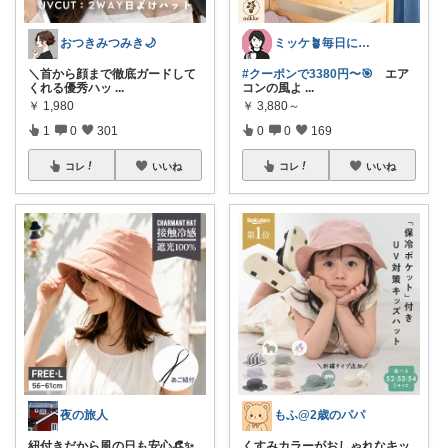
おつきみつみき🌙
ミッケ🪴毎日に"ちょっとイイ"を
＼首から顔まで徹底ガードして
#クーポンで3380円〜🎯
エア
くれる優秀ハッ
...
コンの風よ
...
￥
1,980
￥
3,880～
1
0
301
0
0
169
コレ
いいね
コレ
いいね
夜の旅人
もふ@2歳のパパ
紐付きだから風の日も安心👒✨
くすみカラーがおしゃれなキッ