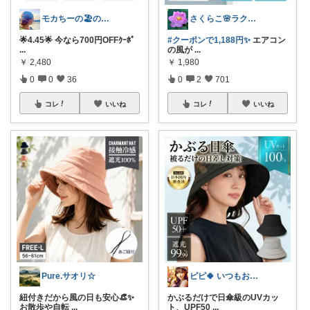
モカちーの🏖️のんびりライフ🐈✨
さくらこ🌸ラクする暮らしnote
🌟4.45🌟 今なら700円OFFｸｰﾎﾟ
#クーポンで1,188円✨
エアコン
...
の風が
...
￥
2,480
￥
1,980
0
0
36
0
2
701
コレ
いいね
コレ
いいね
Pure.サオリ☆
ピピ🍀 いつもお立ち寄りありがとう🥰
紐付きだから風の日も安心👒✨
かぶるだけで日傘級のUVカッ
お散歩や自転
...
ト、UPF50
...