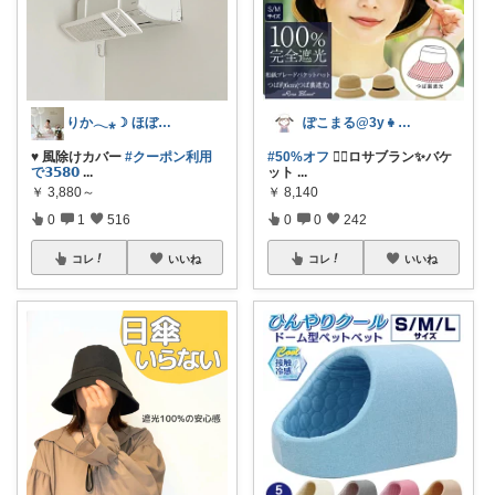
りか𓂃⁎☽ ほぼオリ写
ぽこまる@3y👧ファッション🌷
♥ 風除けカバー
#クーポン利用
#50%オフ
❤️‍🔥ロサブラン✨バケ
で𝟯𝟱𝟴𝟬
...
ット
...
￥
3,880～
￥
8,140
0
1
516
0
0
242
コレ
いいね
コレ
いいね