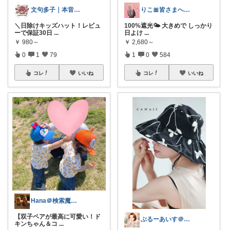
文句多子｜本音で選ぶ、お得好きママ
りこ🎀皆さまへ心から感謝🩶
＼日除けキッズハット！レビュ
100%遮光🌤️ 大きめで しっかり
ーで保証30日
...
日よけ
...
￥
980～
￥
2,680～
0
1
79
1
0
584
コレ
いいね
コレ
いいね
Hana＠検索魔が選ぶ|双子育児お出かけ
【双子ペアが最高に可愛い！ド
ぶるーあいす＠癒しのウェルネス処
キンちゃん＆コ
...