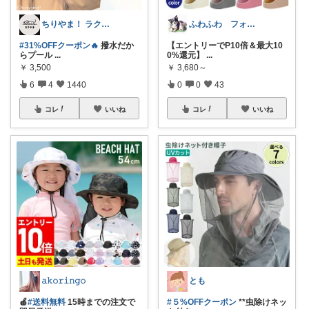
ちりやま！ ラク×便利グッズ🫧
ふわふわ フォローいいねありがとう😊
#31%OFFクーポン🔥
撥水だか
【エントリーでP10倍＆最大10
らプール
...
0%還元】
...
￥
3,500
￥
3,680～
6
4
1440
0
0
43
コレ
いいね
コレ
いいね
𝚊𝚔𝚘𝚛𝚒𝚗𝚐𝚘
とも
🍎
#送料無料
15時までの注文で
#５%OFFクーポン
**虫除けネッ