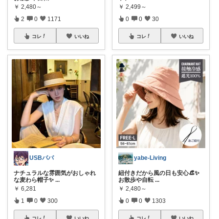
￥
2,480～
￥
2,499～
2
0
1171
0
0
30
コレ
いいね
コレ
いいね
USBパパ
yabe-Living
ナチュラルな雰囲気がおしゃれ
紐付きだから風の日も安心👒✨
な麦わら帽子✨
...
お散歩や自転
...
￥
6,281
￥
2,480～
1
0
300
0
0
1303
コレ
いいね
コレ
いいね