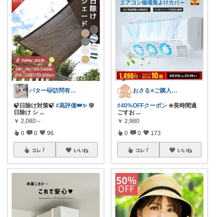
バター🐱訪問有難うございます💕
おさる⭐ご購入感謝🐹
🍃日除け対策🍃
#高評価👑✨
🌸
#40%OFFクーポン
❇️長時間過
日除け シ
...
ごすお
...
￥
2,080～
￥
2,980
0
0
96
0
0
173
コレ
いいね
コレ
いいね