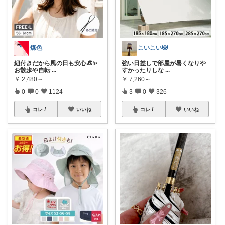
煤色
こいこい🐱
紐付きだから風の日も安心👒✨
強い日差しで部屋が暑くなりや
お散歩や自転
...
すかったりしな
...
￥
2,480～
￥
7,260～
0
0
1124
3
0
326
コレ
いいね
コレ
いいね