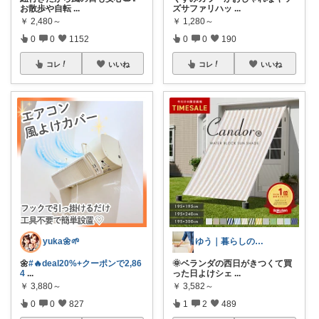
お散歩や自転
...
ズサファリハッ
...
￥
2,480～
￥
1,280～
0
0
1152
0
0
190
コレ
いいね
コレ
いいね
yuka🌼🌱‬‪
ゆう｜暮らしのお得術
🌼
#🔥deal20%+クーポンで2,86
🌞ベランダの西日がきつくて買
4
...
った日よけシェ
...
￥
3,880～
￥
3,582～
0
0
827
1
2
489