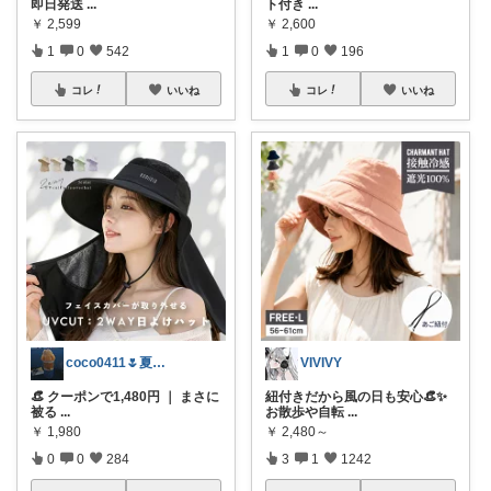
即日発送
...
ト付き
...
￥
2,599
￥
2,600
1
0
542
1
0
196
コレ
いいね
コレ
いいね
coco0411🌷夏グッズ色々🌻
VIVIVY
👒 クーポンで1,480円 ｜ まさに
紐付きだから風の日も安心👒✨
被る
...
お散歩や自転
...
￥
1,980
￥
2,480～
0
0
284
3
1
1242