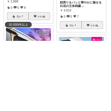
￥
2,999
顔周りをパッと華やかに魅せる
白花の立体刺繍
...
0
0
8
￥
4,610
0
0
7
コレ
いいね
10,000
件
以上
コレ
いいね
yukemama
シエンタ専用✨網戸と日よけの2
꧁ポイマニ꧂
wayで虫は
...
￥
12,000
🔥クーポンで1280円～ サッと
広げてパッ
...
0
0
249
￥
2,980～
1
1
1316
コレ
いいね