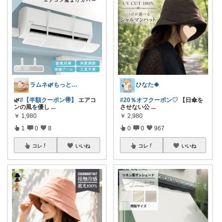
ラムネ🌿もっと快適な暮らし 𖠿
ひなた🍀
🌿
#【半額クーポン🉐】
エアコ
#20％オフクーポン♡
【日傘を
ンの風を優し
...
させない公
...
￥
1,980
￥
2,980
1
0
8
0
0
967
コレ
いいね
コレ
いいね