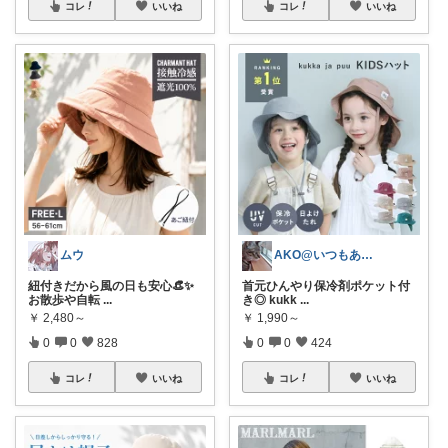
コレ
いいね
コレ
いいね
ムウ
AKO@いつもありがとう🐾໊¨̮✩︎
紐付きだから風の日も安心👒✨
首元ひんやり保冷剤ポケット付
お散歩や自転
...
き◎ kukk
...
￥
2,480～
￥
1,990～
0
0
828
0
0
424
コレ
いいね
コレ
いいね