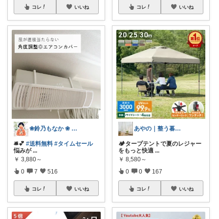
コレ
いいね
コレ
いいね
❀鈴乃もなか ❀ 穏やかさを大切に
あやの｜整う暮らしROOM
🛎️💕
#送料無料
#タイムセール
🏕️タープテントで夏のレジャー
悩みが
...
をもっと快適
...
￥
3,880～
￥
8,580～
0
7
516
0
0
167
コレ
いいね
コレ
いいね