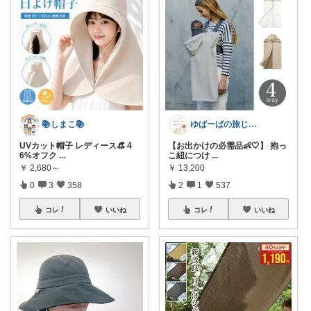
📚しまこ📚
ゆばーばの旅じたく
UVカット帽子 レディース👒 4
【お出かけの必需品👶🤍】 抱っ
6%オフク
...
こ紐につけ
...
￥
2,680～
￥
13,200
0
3
358
2
1
537
コレ
いいね
コレ
いいね