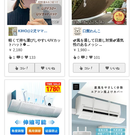
KIHO@2児ママ（👧小5👦小3）
口髭わんこ
軽くて持ち運びしやすいUVカッ
🌿風を通して日差し対策🌿通気
トハット❁
...
性のあるメッシ
...
￥
2,180
￥
1,980～
1
0
133
0
2
101
コレ
いいね
コレ
いいね