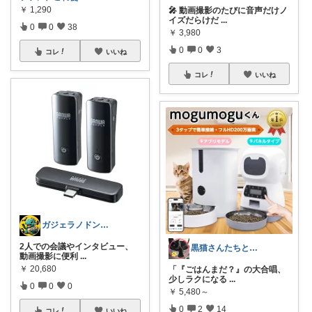
￥
1,290
🎤 動画撮影のたびに音声だけノ
イズだらけだ
...
0
0
38
￥
3,980
0
0
3
コレ
いいね
コレ
いいね
ガジェラノドン🦖｜AI・ガジェット
2人での会議やインタビュー、
黒猫さんたちとの暮らしズボラ解決ROOM
動画撮影に便利
...
￥
20,680
「『ごはんまだ？』の大合唱、
少しラクになる
...
0
0
0
￥
5,480～
0
2
14
コレ
いいね