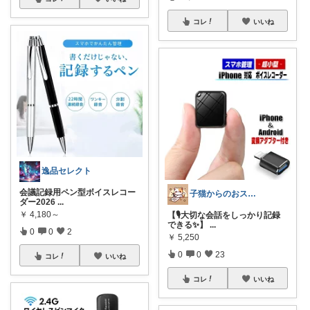
コレ
いいね
逸品セレクト
会議記録用ペン型ボイスレコー
子猫からのおススメ
ダー2026
...
￥
4,180～
【🎙️大切な会話をしっかり記録
できる✨】
...
0
0
2
￥
5,250
0
0
23
コレ
いいね
コレ
いいね