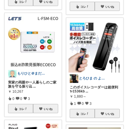
コレ
いいね
コレ
いいね
もりひと＠まだまだ役に立つ
とろひま の よろず屋～お得な商品たち～
実家の両親や一人暮らしのご家
族を守る振り込
...
このボイスレコーダーは超便利
✨1536kb
...
￥
10,267
￥
1,880～
0
0
3
1
0
3
コレ
いいね
コレ
いいね