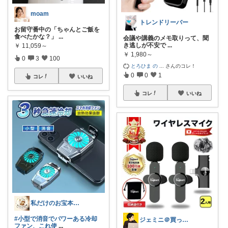
moam
トレンドリーバー
お留守番中の「ちゃんとご飯を
食べたかな？」
...
会議や講義のメモ取りって、聞
き逃しが不安で
...
￥
11,059～
￥
1,980～
0
3
100
とろひま の
...
さんのコレ！
0
0
1
コレ
いいね
コレ
いいね
私だけのお宝本舗🍀経由購入いつも感謝！
#小型で消音でパワーある冷却
ジェミニ＠買って後悔しないガジェット部屋
ファン、これ使
...