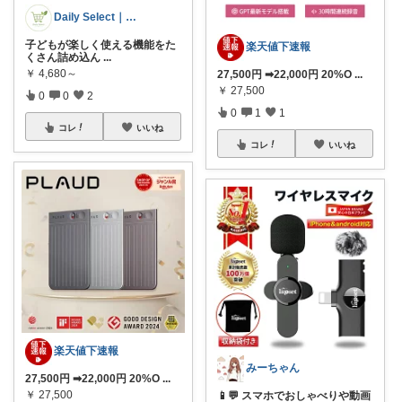
Daily Select｜日用品・食品
子どもが楽しく使える機能をた
楽天値下速報
くさん詰め込ん
...
￥
4,680～
27,500円 ➡22,000円 20%O
...
￥
27,500
0
0
2
0
1
1
コレ
いいね
コレ
いいね
楽天値下速報
みーちゃん
27,500円 ➡22,000円 20%O
...
￥
27,500
📱💬 スマホでおしゃべりや動画