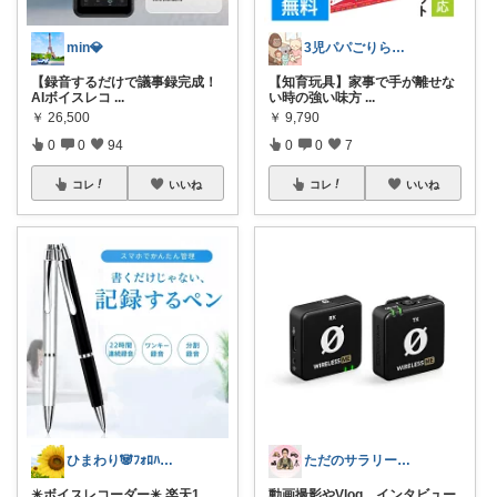
min💎
3児パパごりら｜家族で役立つROOM
【録音するだけで議事録完成！
【知育玩具】家事で手が離せな
AIボイスレコ
...
い時の強い味方
...
￥
26,500
￥
9,790
0
0
94
0
0
7
コレ
いいね
コレ
いいね
ひまわり🐼ﾌｫﾛﾊﾞ100❤️感謝
ただのサラリーマンの趣味部屋
✴️ボイスレコーダー✴️ 楽天1
動画撮影やVlog、インタビュー