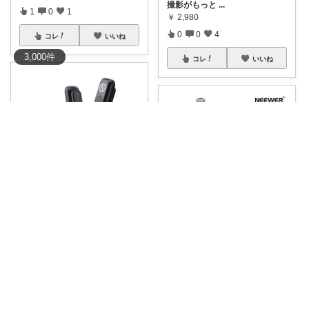
撮影がもっと
...
1
0
1
￥
2,980
0
0
4
コレ
いいね
3,000
件
コレ
いいね
room_ Ichigo
​最高すぎるピンマイク見つけた
北のおっさん@ガジェット好き
ーー！にやに
...
￥
9,900
スチール素材を採用した安定感
ある卓上スタン
...
0
0
13
￥
3,480
0
0
44
コレ
いいね