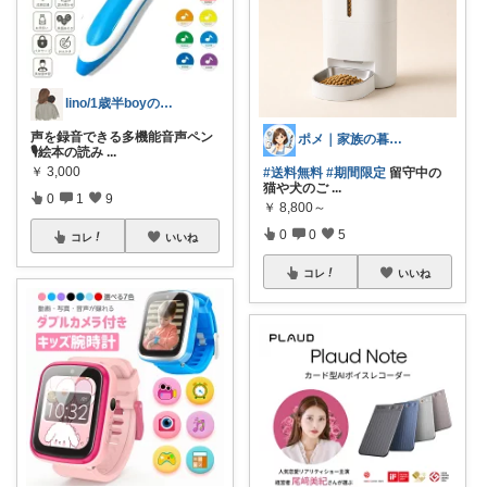
lino/1歳半boyのママ
声を録音できる多機能音声ペン
ポメ｜家族の暮らしを少しラクに
🎙️絵本の読み
...
￥
3,000
#送料無料
#期間限定
留守中の
猫や犬のご
...
0
1
9
￥
8,800～
0
0
5
コレ
いいね
コレ
いいね