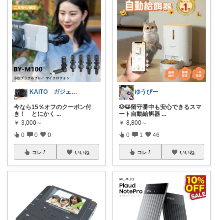
KAITO ガジェット好き
ゆうぴー
今なら15％オフのクーポン付
🐶😺留守番中も安心できるスマ
き！ とにかく
...
ート自動給餌器
...
￥
3,000～
￥
8,800～
0
0
0
0
1
46
コレ
いいね
コレ
いいね