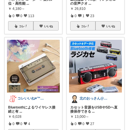
位・高性能
...
の音声クオ
...
￥
4,180～
￥
26,810
0
0
113
0
1
23
コレ
いいね
コレ
いいね
コレいいね♥️™▶コレクションも見てね！
北のおっさん@ガジェット好き
Bluetoothによるワイヤレス接
カセット音源をUSBやSDへ直
続と有
...
接保存できる
...
￥
6,028
￥
13,000～
0
0
4
0
0
27