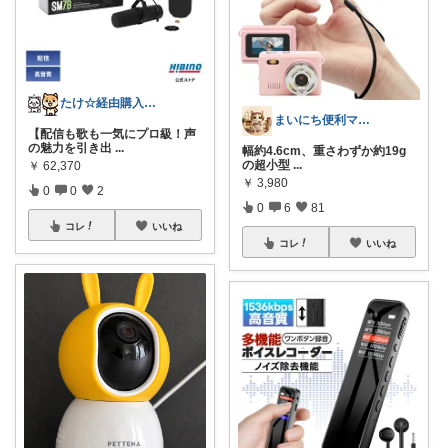
たけ☆経由購入感謝します！ありがとう！☆
まいにち便利マーケット
【配信も歌も一気にプロ級！声
の魅力を引き出
...
幅約4.6cm、重さわずか約19g
の超小型
...
￥
62,370
￥
3,980
0
0
2
0
6
81
コレ
いいね
コレ
いいね