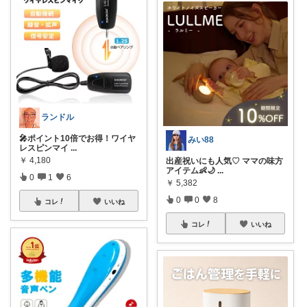
ランドル
🎤ポイント10倍でお得！ワイヤ
みい88
レスピンマイ
...
￥
4,180
出産祝いにも人気♡ ママの味方
アイテム👶🌙
...
0
1
6
￥
5,382
0
0
8
コレ
いいね
コレ
いいね