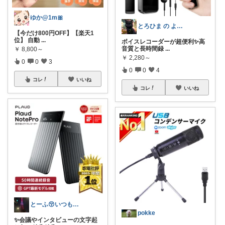
ゆか@1m🎀
とろひま の よろず屋～お得な商品たち～
【今だけ800円OFF】【楽天1
位】 自動
...
ボイスレコーダーが超便利✨高
音質と長時間録
...
￥
8,800～
￥
2,280～
0
0
3
0
0
4
コレ
いいね
コレ
いいね
とーふ😚いつもご購入感謝です🙇
pokke
✨会議やインタビューの文字起