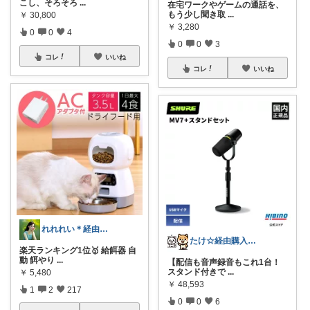
こし、そろそろ
...
在宅ワークやゲームの通話を、
もう少し聞き取
...
￥
30,800
￥
3,280
0
0
4
0
0
3
コレ
いいね
コレ
いいね
れれれい＊経由購入ありがとうございます
たけ☆経由購入感謝します！ありがとう！☆
楽天ランキング1位🥇 給餌器 自
動 餌やり
...
【配信も音声録音もこれ1台！
スタンド付きで
...
￥
5,480
￥
48,593
1
2
217
0
0
6