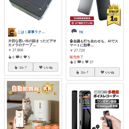
こは｜家事ラクと暮らしの趣味↗️楽天市場
TK
大切な思い出の詰まったビデオ
🤖会議も打ち合わせも、AIでス
カメラのテープ
...
マートに効率
...
￥
27,800
￥
27,720
販売終了
0
0
5
0
0
37
コレ
いいね
コレ
いいね