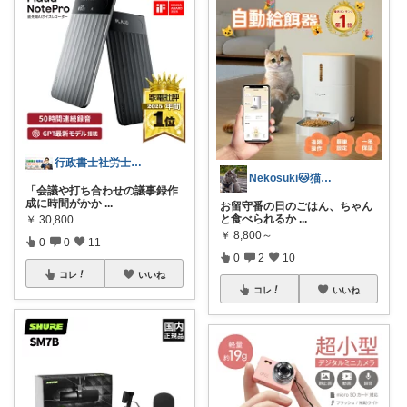
行政書士社労士｜スイーツ手土産＆開業支援
Nekosuki🐱猫好きのへや
「会議や打ち合わせの議事録作
成に時間がかか
...
お留守番の日のごはん、ちゃん
と食べられるか
...
￥
30,800
￥
8,800～
0
0
11
0
2
10
コレ
いいね
コレ
いいね