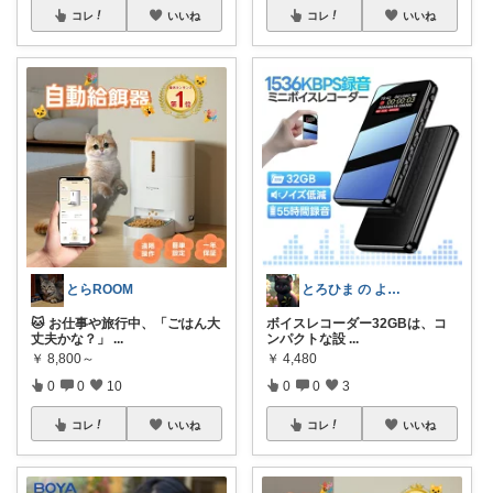
コレ
いいね
コレ
いいね
とらROOM
とろひま の よろず屋～お得な商品たち～
🐱 お仕事や旅行中、「ごはん大
ボイスレコーダー32GBは、コ
丈夫かな？」
...
ンパクトな設
...
￥
8,800～
￥
4,480
0
0
10
0
0
3
コレ
いいね
コレ
いいね