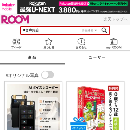
ROOM
楽天トップへ
詳細検索
Feed
見つける
お知らせ
商品
ユーザー
#オリジナル写真