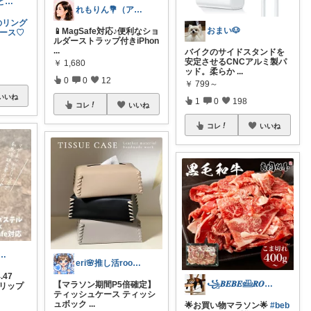
tenten ありがとうございます。わん
れもりん💐（アイコン変更しました）
のリング
おまい🐶
📱MagSafe対応♪便利なショ
ケース♡
ルダーストラップ付きiPhon
...
バイクのサイドスタンドを
安定させるCNCアルミ製パ
￥
1,680
ッド。柔らか
...
0
0
12
￥
799～
いいね
1
0
198
コレ
いいね
コレ
いいね
ー@8/7経由購入感謝！
eri🌸推し活room🎀
.47
꧁𝑩𝑬𝑩𝑬𓊝𝑹𝑶𝑶𝑴꧂
【マラソン期間P5倍確定】
グリップ
ティッシュケース ティッシ
ュボック
...
🌟お買い物マラソン🌟
#beb