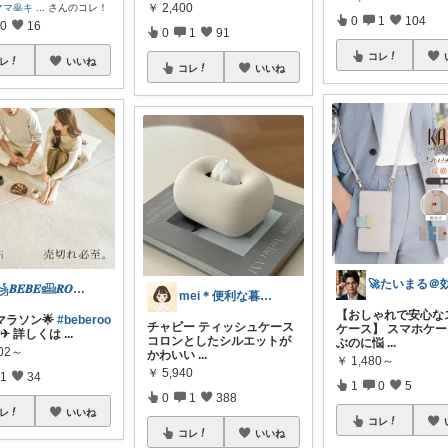
￥
2,400
マ🥞キ
...
さんのコレ！
0
1
104
0
16
0
1
91
コレ
レ
いいね
コレ
いいね
꧁𝑩𝑬𝑩𝑬𓊝𝑹𝑶𝑶𝑴꧂
mei＊便利な暮らし🌸かわいいもの
【おしゃれで安心な
マラソン🌟
#beberoo
チャビー ティッシュケース
ケース】 スマホケ
✈︎ 詳しくは
...
コロンとしたシルエットが
ぶのに悩
...
302～
かわいい
...
￥
1,480～
￥
5,940
1
34
1
0
5
0
1
388
レ
いいね
コレ
コレ
いいね