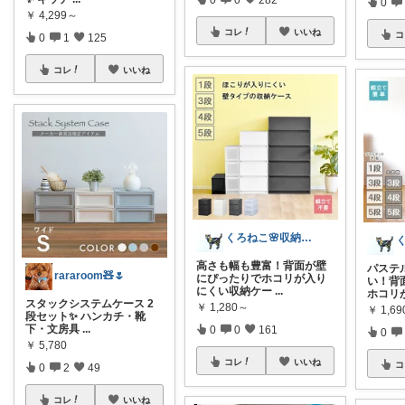
0
￥
4,299～
コレ
いいね
コ
0
1
125
コレ
いいね
くろねこ🌸収納＆キッチン整理
高さも幅も豊富！背面が壁
パステ
rararoom🧸🌷
にぴったりでホコリが入り
い！背
にくい収納ケー
...
ホコリ
スタックシステムケース 2
￥
1,280～
￥
1,6
段セット✨ ハンカチ・靴
下・文房具
...
0
0
161
0
￥
5,780
コレ
いいね
コ
0
2
49
コレ
いいね