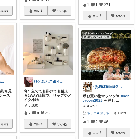
1
1
271
いいね
コレ
いいね
コレ
いいね
かふぇおれ☕暮らしを整える便利グッズ🍀
ひとみんご🍎‪インテリア雑貨
꧁𝑩𝑬𝑩𝑬𓊝𝑹𝑶𝑶𝑴꧂
機能も見
🌼*･立てても掛けても使え
ケース
る2WAY仕様で、リップやメ
🌟お買い物マラソン🌟
#beb
イク小物
...
eroom2026
✈︎ 詳し
...
￥
8,880
￥
4,450
2
0
451
ちょこ☻おうち
...
さんのコ
レ！
1
2
46
いいね
コレ
いいね
コレ
いいね