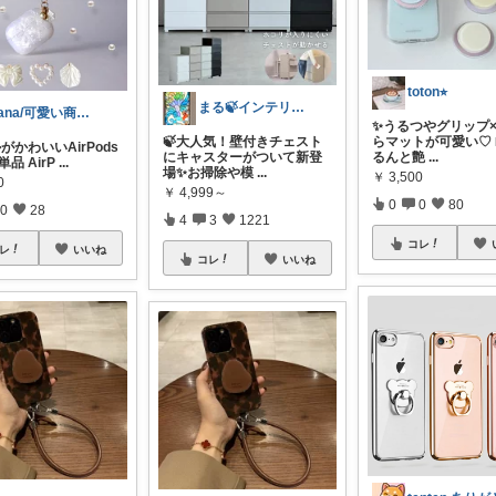
toton⭐︎
まる🍃インテリア×くらし
nana/可愛い商品を共有
✨うるつやグリップ
🍃大人気！壁付きチェスト
らマットが可愛い♡
がかわいいAirPods
にキャスターがついて新登
るんと艶
...
 単品 AirP
...
場✨お掃除や模
...
￥
3,500
0
￥
4,999～
0
0
80
0
28
4
3
1221
コレ
レ
いいね
コレ
いいね