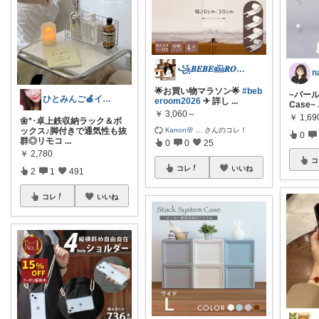
꧁𝑩𝑬𝑩𝑬𓊝𝑹𝑶𝑶𝑴꧂
🌟お買い物マラソン🌟
#beb
~パール
ひとみんご🍎‪インテリア雑貨
eroom2026
✈︎ 詳し
...
Case~
￥
3,060～
￥
1,69
🌼*･卓上鉄収納ラック＆ボ
Кanon🌸
...
さんのコレ！
ックス♪脚付きで通気性も抜
0
群◎リモコ
...
0
0
25
￥
2,780
コ
コレ
いいね
2
1
491
コレ
いいね