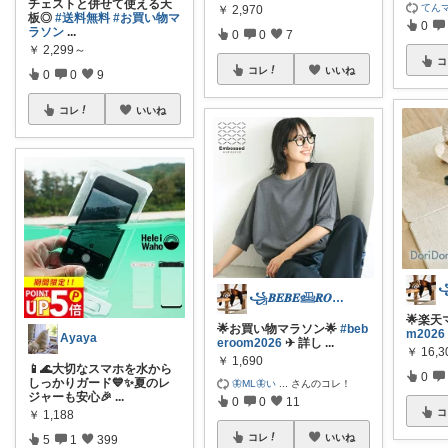
チェストと併せて使える天
てんマ
￥
2,970
板◎
#送料無料
#お買い物マ
0
ラソン
...
0
0
7
￥
2,299～
コ
コレ
いいね
0
0
9
コレ
いいね
꧁𝑩𝑬𝑩𝑬𓊝𝑹𝑶𝑶𝑴꧂
🌟楽天
🌟お買い物マラソン🌟
#beb
m2026
Ayaya
eroom2026
✈︎ 詳し
...
￥
16,
￥
1,690
📱🌊大切なスマホを水から
0
しっかりガード💙✨夏のレ
🦋ML🦋い
...
さんのコレ！
ジャーも安心🎉
...
0
0
11
コ
￥
1,188
コレ
いいね
5
1
399