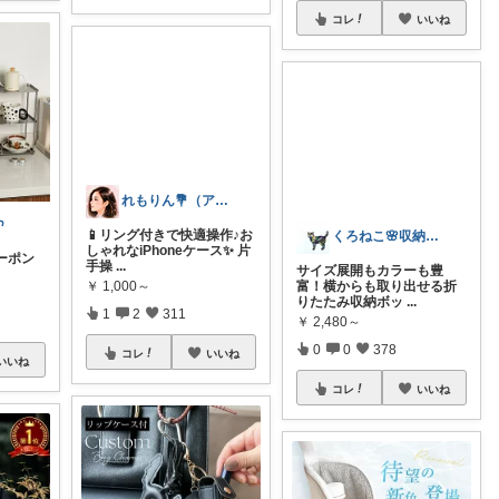
コレ
いいね

れもりん💐（アイコン変更しました）
クーポン
📱リング付きで快適操作♪お
くろねこ🌸収納＆キッチン整理
しゃれなiPhoneケース✨ 片
手操
...
サイズ展開もカラーも豊
￥
1,000～
富！横からも取り出せる折
りたたみ収納ボッ
...
1
2
311
￥
2,480～
いいね
0
0
378
コレ
いいね
コレ
いいね