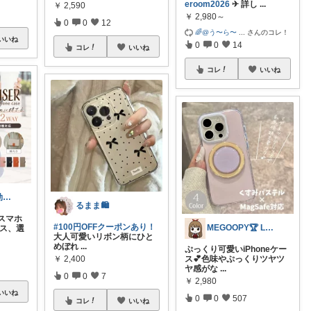
eroom2026
✈︎ 詳し
...
￥
2,590
￥
2,980～
0
0
12
🌈@う〜ら〜
...
さんのコレ！
いいね
0
0
14
コレ
いいね
コレ
いいね
🚀たいまる＠効率至上主義のセレクトニキ
るまま🛍️
スマホ
#100円OFFクーポンあり！
MEGOOPY🏆 LᵒᵛᵉᎽ༠ᐡ❤︎
ース、選
大人可愛いリボン柄にひと
めぼれ
...
ぷっくり可愛いiPhoneケー
￥
2,400
ス💕色味やぷっくりツヤツ
ヤ感がな
...
0
0
7
￥
2,980
いいね
0
0
507
コレ
いいね