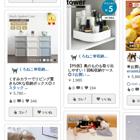
くろねこ🌸収納＆キッチン整理
【P5倍】奥のものも取り出
🌟お買
くろねこ🌸収納＆キッチン整理
しやすい！回転収納ケース
eroom
◎
#お買い
...
￥
5,9
くすみカラーでリビング置
￥
1,980
きもOKな収納ボックス◎
#
ゆめ
スタック
...
0
0
194
0
￥
5,780～
コレ
いいね
0
0
346
コ
コレ
いいね