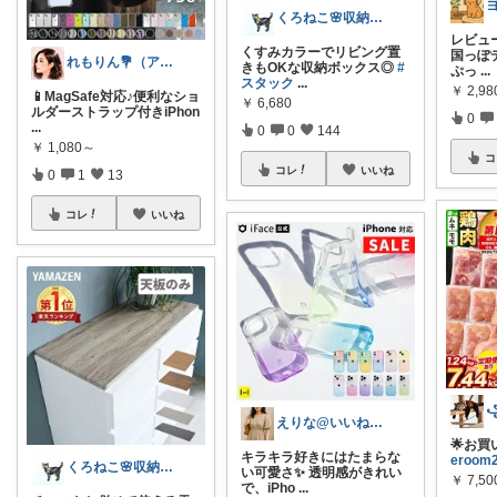
くろねこ🌸収納＆キッチン整理
レビュー
くすみカラーでリビング置
国っぽ
れもりん💐（アイコン変更しました）
きもOKな収納ボックス◎
#
ぷっ
...
スタック
...
￥
2,98
📱MagSafe対応♪便利なショ
￥
6,680
ルダーストラップ付きiPhon
0
...
0
0
144
￥
1,080～
コ
コレ
いいね
0
1
13
コレ
いいね
えりな@いいね100%バック💓
🌟お買
キラキラ好きにはたまらな
eroom
くろねこ🌸収納＆キッチン整理
い可愛さ✨ 透明感がきれい
￥
7,5
で、iPho
...