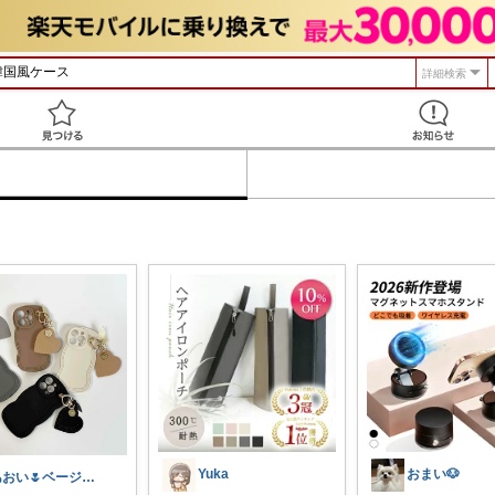
詳細検索
見つける
Yuka
おまい🐶
あおい🌷ベージュ好き♡時短アイテム好き