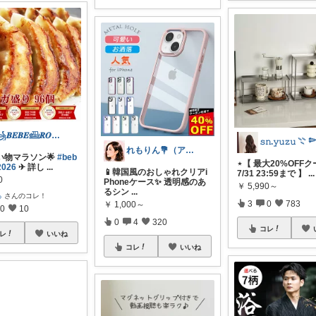
꧁𝑩𝑬𝑩𝑬𓊝𝑹𝑶𝑶𝑴꧂
𝚜𝚗.𝚢𝚞𝚣𝚞 𓇢 
れもりん💐（アイコン変更しました）
い物マラソン🌟
#beb
⋆【 最大20%OFF
2026
✈︎ 詳し
...
📱韓国風のおしゃれクリアi
7/31 23:59まで 】
...
0
Phoneケース✨ 透明感のあ
￥
5,990～
るシン
...
ろ
さんのコレ！
3
0
783
￥
1,000～
0
10
0
4
320
コレ
レ
いいね
コレ
いいね