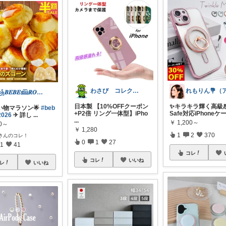
わさび コレクションもご利用ください
꧁𝑩𝑬𝑩𝑬𓊝𝑹𝑶𝑶𝑴꧂
日本製 【10%OFFクーポン
✨キラキラ輝く高級感
い物マラソン🌟
#beb
+P2倍 リング一体型】iPho
Safe対応iPhone
2026
✈︎ 詳し
...
...
￥
1,200～
80～
￥
1,280
1
2
370
さんのコレ！
0
1
27
1
41
コレ
コレ
いいね
レ
いいね