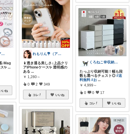
れもりん💐（アイコン変更しました）
れもりん💐（アイコン変更しました）
くろねこ🌸収納＆キッチン整理
♪Mag
📱透き通る美しさ♪上品クリ
ケース✨
...
アiPhoneケース✨ 透明感の
ある
...
たっぷり収納可能！幅も段
数も選べるチェスト◎
#送
￥
1,280～
料無料
#お
...
0
2
349
￥
4,999～
いいね
0
0
17
コレ
いいね
コレ
いいね