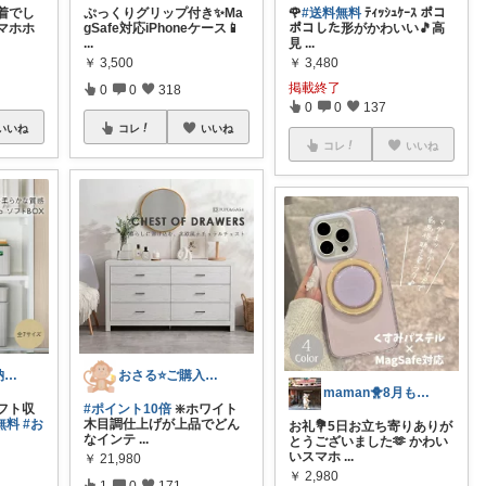
着でし
ぷっくりグリップ付き✨Ma
🌹
#送料無料
ﾃｨｯｼｭｹｰｽ ポコ
マホホ
gSafe対応iPhoneケース📱
ポコした形がかわいい🎵高
...
見
...
￥
3,500
￥
3,480
掲載終了
0
0
318
0
0
137
いいね
コレ
いいね
コレ
いいね
くろねこ🌸収納＆キッチン整理
おさる⭐ご購入感謝🐹
maman🐥8月もよろしくね🍉
フト収
#ポイント10倍
❇️ホワイト
無料
#お
木目調仕上げが上品でどん
お礼💐5日お立ち寄りありが
なインテ
...
とうございました🫶 かわい
いスマホ
...
￥
21,980
￥
2,980
1
0
171