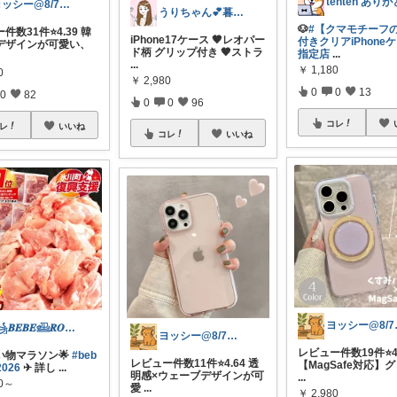
ヨッシー@8/7経由購入感謝！
うりちゃん💕暮らし🏡キッズ👶ママ
🐶
#【クマモチーフ
件数31件⭐️4.39 韓
iPhone17ケース 🤎レオパー
付きクリアiPhone
デザインが可愛い、
ド柄 グリップ付き 🤎ストラ
指定店
...
...
￥
1,180
0
￥
2,980
0
0
13
0
82
0
0
96
コレ
レ
いいね
コレ
いいね
ヨッシ
꧁𝑩𝑬𝑩𝑬𓊝𝑹𝑶𝑶𝑴꧂
ヨッシー@8/7経由購入感謝！
レビュー件数19件⭐️4
い物マラソン🌟
#beb
レビュー件数11件⭐️4.64 透
【MagSafe対応】
2026
✈︎ 詳し
...
明感×ウェーブデザインが可
...
00～
愛
...
￥
2,980