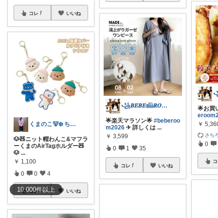
コレ
いいね
꧁𝑩𝑬𝑩𝑬𓊝𝑹𝑶𝑶𝑴꧂
🌟お買
eroom
🌟楽天マラソン🌟
#beberoo
くまのこ🐻‍❄️ ちいさなきらめき日和
￥
5,36
m2026
✈︎ 詳しくは
...
さち
￥
3,599
🐶🧸ニット帽わんこ&マフラ
0
ーくまのAirTagホルダー🧸
0
1
35
🐶
...
￥
1,100
コ
コレ
いいね
0
0
4
10,000
件
以上
コレ
いいね