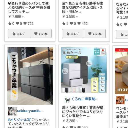
🍃奥行き浅め✨バラして使
🌼*･見た目も使い勝手も抜
なみな
える収納ケース🌿 中身を隠
群な収納アイテム♪2段・3
る🤍
してスッキ
...
段・4段か
...
可愛く
￥
7,999～
￥
2,580～
￥
2,18
0
0
721
1
0
452
0
コレ
いいね
コレ
いいね
コ
くろねこ🌸収納＆キッチン整理
r
高さも幅も豊富！背面が壁
ワンタ
taikiraryuurifu♡7mom
にぴったりでホコリが入り
ース✨
にくい収納ケー
...
最後ま
#オリジナル写
ごちゃつい
￥
3,280～
￥
2,1
ていたストックがスッキリ
✨ キッチ
...
0
0
282