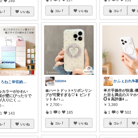
0
249
コレ
いいね
コレ
レ
いいね
toton⭐︎
くろねこ🌸収納＆キッチン整理
🎀ハートドット×リボンリン
🌟片手操作が快適♪
ルカラーがかわい
グが可愛すぎる♡📱 ピンド
た目も満点のスマホ
面が壁にぴったりで
ット＆ハ
...
💮📱高評価4
...
が入りにく
...
￥
2,700～
￥
3,380
90～
0
0
185
1
0
502
1
143
コレ
いいね
コレ
レ
いいね