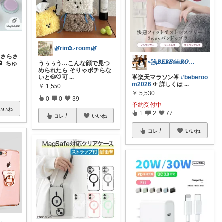
🌿rin✿.·room🌿
×さらさ
꧁𝑩𝑬𝑩𝑬𓊝𝑹𝑶𝑶𝑴꧂
 ちゅ
うぅぅう…こんな顔で見つ
められたら そりゃポチらな
いと🐶‎🤍可
...
🌟楽天マラソン🌟
#beberoo
m2026
✈︎ 詳しくは
...
￥
1,550
￥
5,530
0
0
39
予約受付中
いいね
1
2
77
コレ
いいね
コレ
いいね