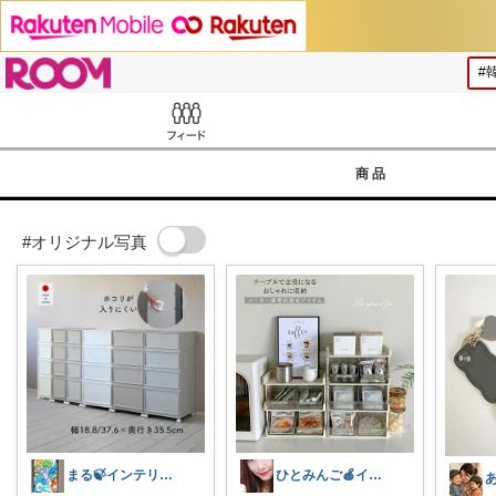
ROOM
Feed
商品
#オリジナル写真
まる🍃インテリア×くらし
ひとみんご🍎‪インテリア雑貨