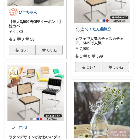
ぴーちゃん
【最大3,500円OFFクーポン！】
枕カバ
...
てくたん🤗気分がアガる⤴インテリア雑貨
￥
6,980
カフェで人気のチェスカチェ
2
0
53
ア、SNSで人気
...
￥
7,980～
コレ
いいね
1
0
599
コレ
いいね
Y♡U
ラタンデザインがかわいいダイ