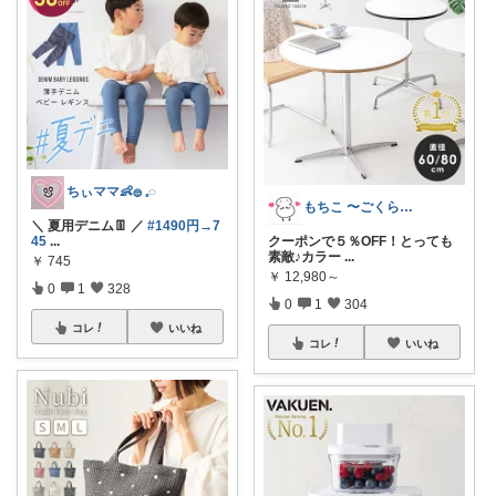
ちぃママ👶𓐍 𓈒◌
もちこ 〜ごくらく＆かわいい生活♪
＼ 夏用デニム👖 ／
#1490円→7
45
...
クーポンで５％OFF！とっても
素敵♪カラー
...
￥
745
￥
12,980～
0
1
328
0
1
304
コレ
いいね
コレ
いいね