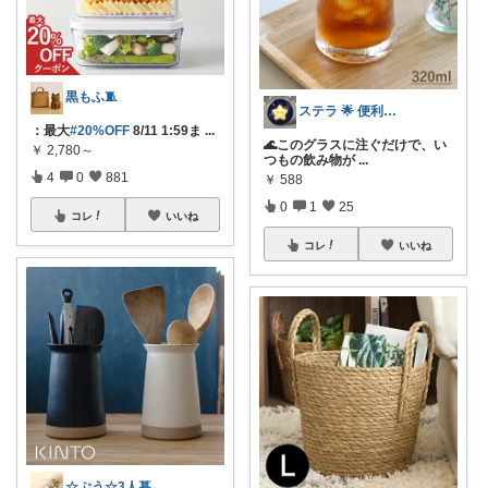
黒もふ🧵
ステラ 🌟 便利グッズと素敵なアイテム
：最大
#20%OFF
8/11 1:59ま
...
🌊このグラスに注ぐだけで、い
￥
2,780～
つもの飲み物が
...
4
0
881
￥
588
0
1
25
コレ
いいね
コレ
いいね
☆ぷう☆3人暮らしの小さな家