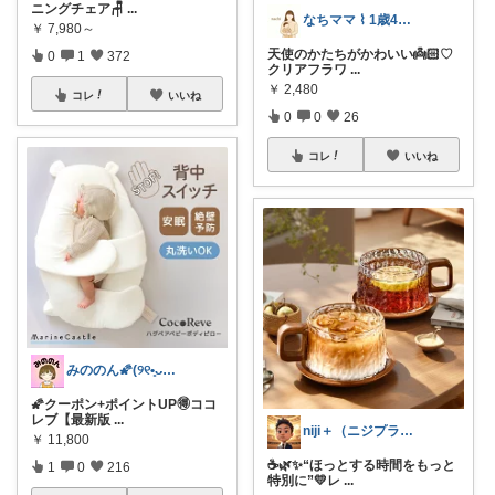
ニングチェア🪑
...
なちママ ⌇ 1歳4歳ママ
￥
7,980～
天使のかたちがかわいい👼🏻‎♡
0
1
372
クリアフラワ
...
￥
2,480
コレ
いいね
0
0
26
コレ
いいね
みののん🌠(୨୧•͈ᴗ•͈)感謝♡
🌠クーポン+ポイントUP🉐ココ
レブ【最新版
...
niji＋（ニジプラス）感謝しています
￥
11,800
☕🌿✨“ほっとする時間をもっと
1
0
216
特別に”💛レ
...