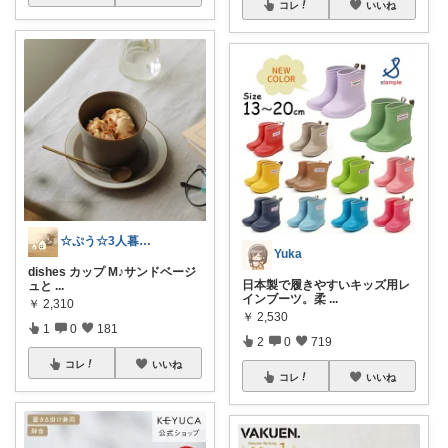
コレ
いいね
☆ぷう☆3人暮らしの小さな家
Yuka
dishes カップ M♪サンドベージ
日本製で履きやすいキッズ用レ
ュと
...
インブーツ。柔
...
￥
2,310
￥
2,530
1
0
181
2
0
719
コレ
いいね
コレ
いいね