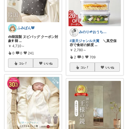
ふみぱん🐼
みのり🌱おうち時間充実item
👜韓国製 ヌビバッグ クーポン対
象❣️ 韓
...
#楽天ジャンル大賞
＼真空保
存で食材の鮮度
...
￥
4,710～
￥
2,780～
0
0
241
2
0
709
コレ
いいね
コレ
いいね