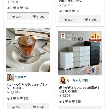
の日も安心でき
...
￥
2,490
￥
2,280～
0
0
254
0
2
50
コレ
いいね
コレ
いいね
のぴ🐱‪‪❤︎‬
もーちゃん ♡快適生活~旅行大好き🌈✨
ハンドル付きガラスコップ🥛 ハ
🌈中が透けないのでお部屋がす
ンドルはス
...
っきり◎ 側面
...
￥
1,280～
￥
4,999～
2
0
882
1
0
855
コレ
いいね