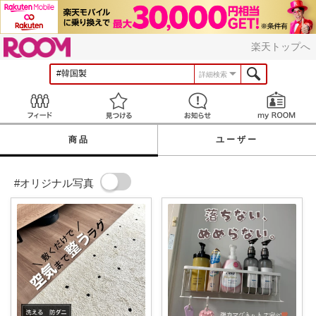
ROOM
楽天トップへ
詳細検索
Feed
見つける
お知らせ
商品
ユーザー
#オリジナル写真