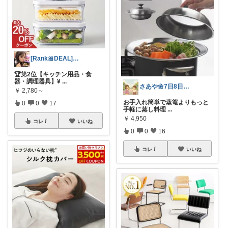
[Rank🎀DEAL]毎日コレ＠ano
🏆第2位【キッチン用品・食
器・調理器具】¥
...
さあや🌼7日8日有難うございます
￥
2,780～
お手入れ簡単で蒸篭よりもっと
0
0
17
手軽に蒸し料理
...
￥
4,950
コレ
いいね
0
0
16
コレ
いいね