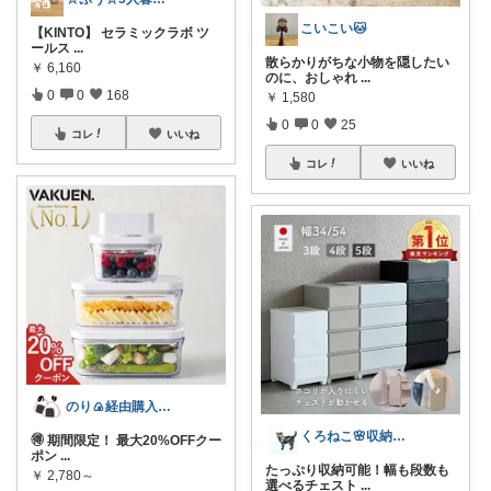
こいこい🐱
【KINTO】 セラミックラボ ツ
ールス
...
散らかりがちな小物を隠したい
￥
6,160
のに、おしゃれ
...
0
0
168
￥
1,580
0
0
25
コレ
いいね
コレ
いいね
のり🍙経由購入ありがとうございます🍙
くろねこ🌸収納＆キッチン整理
🉐 期間限定！ 最大20%OFFクー
ポン
...
たっぷり収納可能！幅も段数も
￥
2,780～
選べるチェスト
...