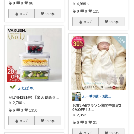
0
0
96
￥
4,999～
0
0
125
コレ
いいね
コレ
いいね
ふたば 🌱⸒⸒
ふー🍓0歳・3歳のワンオペママ
⭐️4.74(4281件) 【楽天 総合ラ
...
￥
2,780～
お買い物マラソン期間中限定3
0％OFF！3
...
6
3
1350
￥
2,352
コレ
いいね
0
0
31
コレ
いいね