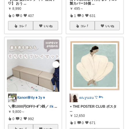
🤍】 おう
...
製カバー16個
...
￥
8,990
￥
495～
0
0
407
1
0
631
コレ
いいね
コレ
いいね
Кanon🌸4y👧3y👦
𝚜𝚗.𝚢𝚞𝚣𝚞 𓇢 𓆸
＼🉐1000円OFFｸｰﾎﾟﾝ🧸／
#k
...
⋆ THE POSTER CLUB ポスタ
...
￥
9,800～
￥
12,650
0
2
992
0
0
671
コレ
いいね