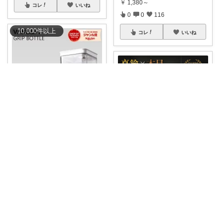
￥
1,380～
コレ
いいね
0
0
116
10,000
件
以上
コレ
いいね
ぱくちー🌿暮らしを整える。
真空保存でスープも調味料も鮮
度長持ち✨🌿
...
おさる⭐ご購入感謝🐹
￥
3,780～
#500円OFFクーポン
❇️丈夫で錆
0
0
12
びに
...
￥
5,880
コレ
いいね
0
0
201
コレ
いいね