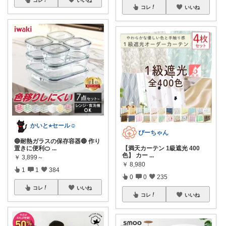
コレ
いいね
かいと⭐︎セール☺️
ぴーちゃん
🔵耐熱ガラスの保存容器🔴 作り
置きに便利🍊
...
【満天カーテン 1級遮光 400
色】 カー
...
￥
3,899～
￥
8,980
1
1
384
0
0
235
コレ
いいね
コレ
いいね