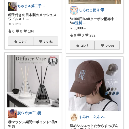
ちゃま🌷第二子妊娠中
しろねこ便り:季節のおすすめ
帽子付きの日本製のメッシュス
ワドル🌷！
...
🐾100円%offクーポン配布中！
🐾
#送料
...
￥
2,352
￥
1,000～
0
0
104
0
0
282
コレ
いいね
コレ
いいね
脱ｲｿﾌﾗ(🫶´˘` )夏だぜ♡
すみれ｜２児ママの推しアイテム
🉐マラソン期間中ポイント5倍❣️
深めシルエットだからすっぴん
✨️ お
...