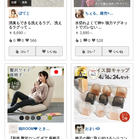
ぽてと
ちぇる。建売×暖色お家づくり
消臭もできる洗えるラグ。 洗え
水切れよくて神✨ 強力マグネッ
るラグって
...
トでズレない
...
￥
8,690～
￥
3,880～
0
0
566
1
0
528
コレ
いいね
コレ
いいね
暁ROOM🩶 ときめく暮らしのセレクト
おまい🐶
【和楽 贅沢ロング ギア 座椅子
椅子の脚に取り付けるシリコン