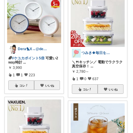
Dera🐤X→@dera_room
つみき🍀毎日をご機嫌にする♡
🌈
#ケユカポイント5倍
可愛い2
＼🍴キッチン／ 電動でラクラク
way時計
...
真空保存！
...
￥
3,990
￥
2,780～
1
1
223
1
0
637
コレ
いいね
コレ
いいね