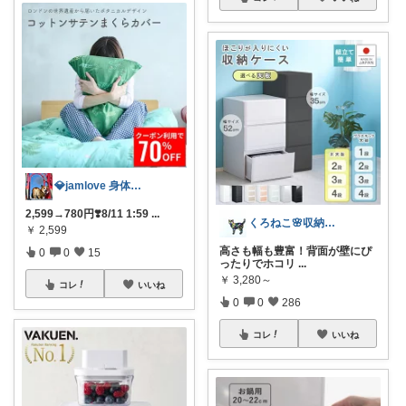
💎jamlove 身体に優しく
2,599→780円❣️8/11 1:59
...
くろねこ🌸収納＆キッチン整理
￥
2,599
高さも幅も豊富！背面が壁にぴ
0
0
15
ったりでホコリ
...
￥
3,280～
コレ
いいね
0
0
286
コレ
いいね