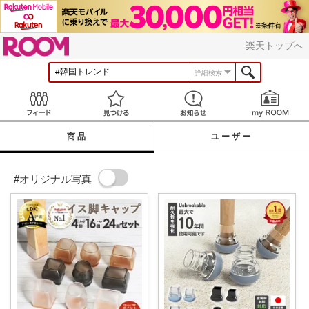
ROOM
楽天トップへ
詳細検索
Feed
見つける
お知らせ
商品
ユーザー
#オリジナル写真