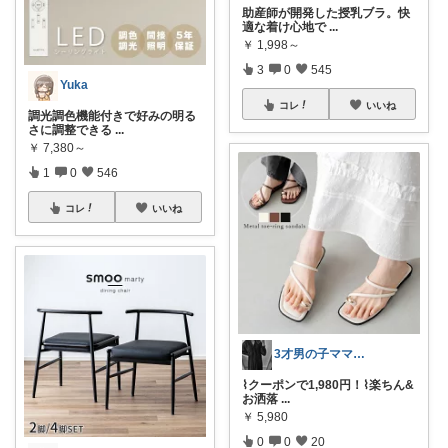
助産師が開発した授乳ブラ。快
適な着け心地で
...
￥
1,998～
3
0
545
Yuka
コレ
いいね
調光調色機能付きで好みの明る
さに調整できる
...
￥
7,380～
1
0
546
コレ
いいね
3才男の子ママ𓍯Yunaroom
⌇クーポンで1,980円！⌇楽ちん&
お洒落
...
￥
5,980
0
0
20