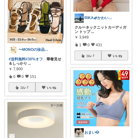
RIKA🌿かわいいを集めました♡
クルーネックニットカーディガ
ン トップ
...
￥
3,949
1
0
431
〜MONOの珍品堂〜
コレ
いいね
#送料無料
#30%オフ
華奢見せ
＆しっかり
...
￥
7,900
0
0
151
コレ
いいね
おまい🐶