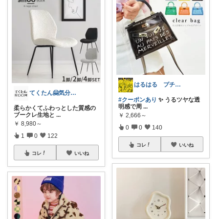
はるはる プチプラで楽しく♡*.+゜
てくたん🤗気分がアガる⤴インテリア雑貨
#クーポンあり
✨ うるツヤな透
明感で周
...
柔らかくてふわっとした質感の
ブークレ生地と
...
￥
2,666～
￥
8,980～
0
0
140
1
0
122
コレ
いいね
コレ
いいね