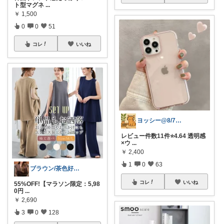
ト型マグネ
...
￥
1,500
0
0
51
コレ
いいね
ヨッシー@8/7経由購入感謝！
レビュー件数11件⭐️4.64 透明感
×ウ
...
￥
2,400
1
0
63
ブラウン/茶色好き🤎ノブたん
コレ
いいね
55%OFF!【マラソン限定：5,98
0円
...
￥
2,690
3
0
128