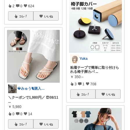
2
0
624
コレ
いいね
Yuka
粘着テープで簡単に取り付けら
れる椅子脚カバ
...
￥
350～
3
1
708
💎みゅう🐈購入感謝(❀ᴗ͈ˬᴗ͈)⁾
コレ
いいね
＼クーポンで1,980円／ ⏰08/11
...
￥
5,980
0
0
14
コレ
いいね