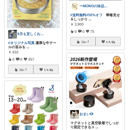
〜MONOの珍品堂〜
#送料無料
#50%オフ
華奢見せ
＆しっかり
...
￥
3,900
0
0
75
8月も宜しくお願い致します✨🤗✨
コレ
いいね
#オリジナル写真
濃厚な牛テー
ルの旨みを
...
￥
632
0
0
457
コレ
いいね
おまい🐶
マグネットと真空吸着でしっか
り固定できるス
...