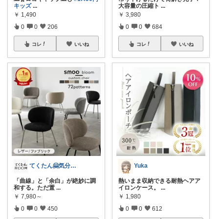
キッズ
...
大容量の圧縮ト
...
￥
1,490
￥
3,980
0
0
206
0
0
684
コレ
いいね
コレ
いいね
てくたん🤗気分がアガる⤴インテリア雑貨
Yuka
「曲線」と「余白」が絶妙に調
熱いまま収納できる耐熱ヘアア
和する。ただ置
...
イロンケース。
...
￥
7,980～
￥
1,980
0
0
450
0
0
612