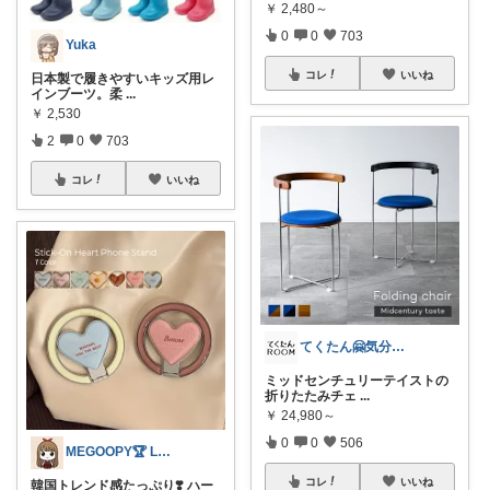
￥
2,480～
0
0
703
Yuka
コレ
いいね
日本製で履きやすいキッズ用レ
インブーツ。柔
...
￥
2,530
2
0
703
コレ
いいね
てくたん🤗気分がアガる⤴インテリア雑貨
ミッドセンチュリーテイストの
折りたたみチェ
...
￥
24,980～
0
0
506
MEGOOPY🏆 LᵒᵛᵉᎽ༠ᐡ❤︎
コレ
いいね
韓国トレンド感たっぷり❣️ ハー