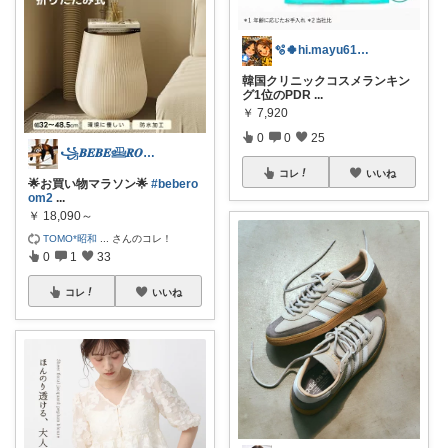
🫧🍀hi.mayu618🍀🫧
韓国クリニックコスメランキン
グ1位のPDR
...
￥
7,920
0
0
25
꧁𝑩𝑬𝑩𝑬𓊝𝑹𝑶𝑶𝑴꧂
コレ
いいね
🌟お買い物マラソン🌟
#bebero
om2
...
￥
18,090～
TOMO*昭和
...
さんのコレ！
0
1
33
コレ
いいね