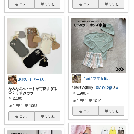
コレ
いいね
コレ
いいね
じゅにママ🐰🎀2yboyワーママ
あおい🌷ベージュ好き♡時短アイテム好き
\ 🉐ﾏﾗｿﾝ期間中
#ﾎﾟｲﾝﾄ2倍
&
#
...
なみなみ×ハートが可愛すぎる
🤍📱くすみカラ
...
￥
1,980～
￥
2,180
1
1
1010
1
1
1083
コレ
いいね
コレ
いいね