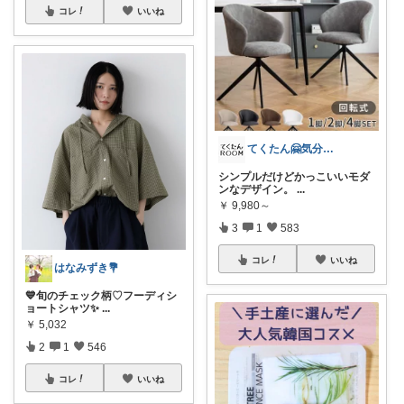
コレ
いいね
てくたん🤗気分がアガる⤴インテリア雑貨
シンプルだけどかっこいいモダ
ンなデザイン。
...
￥
9,980～
3
1
583
コレ
いいね
はなみずき💐
💙旬のチェック柄♡フーディシ
ョートシャツ✨
...
￥
5,032
2
1
546
コレ
いいね