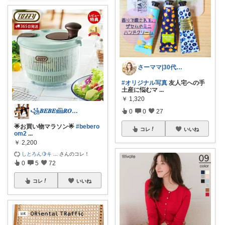
さーママ|30代小2女児ママ🎀
#オリジナル写真
友人宅への手
土産に悩むマ
...
￥
1,320
꧁𝑩𝑬𝑩𝑬𓊝𝑹𝑶𝑶𝑴꧂
0
0
27
🌟お買い物マラソン🌟
#bebero
コレ
いいね
om2
...
￥
2,200
しとろん🍋キ
...
さんのコレ！
0
5
72
コレ
いいね