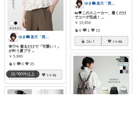
ゆき🛍️ 楽天「買ってよかった」を厳選
👟🤎このスニーカー、履くだけ
でコーデ完成！
...
￥
15,950
0
1
15
ゆき🛍️ 楽天「買ってよかった」を厳選
コレ
いいね
🌸🤍✨ 着るだけで「可愛い！」
が叶う夏ブラ
...
￥
5,980
0
0
35
10,000
件
以上
コレ
いいね
りぃちゃん
#1000円オフクーポン
韓国限
定！ノー
...
￥
9,590～