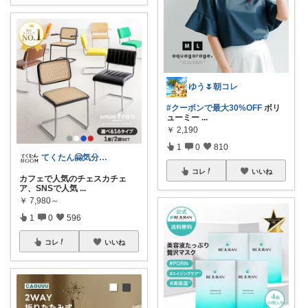
ゆう🌷朝コレ
#クーポンで最大30%OFF
ボリ
ューミー
...
￥
2,190
1
0
810
てくたん🤗気分がアガる⤴インテリア雑貨
コレ
いいね
カフェで人気のチェスカチェ
ア、SNSで人気
...
￥
7,980～
1
0
596
コレ
いいね