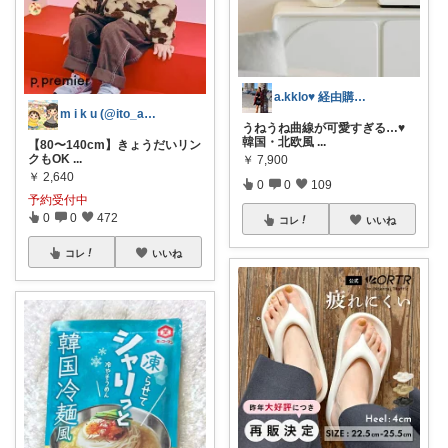
a.kklo♥ 経由購入感謝です💕
m i k u (@ito_aya16)
うねうね曲線が可愛すぎる…♥
韓国・北欧風
...
【80〜140cm】きょうだいリン
クもOK
...
￥
7,900
￥
2,640
0
0
109
予約受付中
0
0
472
コレ
いいね
コレ
いいね