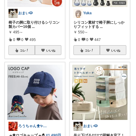
おまい🐶
Yuka
椅子の脚に取り付けるシリコン
シリコン素材で椅子脚にしっか
製カバー16個
...
りフィットする
...
￥
495～
￥
550～
0
0
495
0
0
447
コレ
いいね
コレ
いいね
ろうちゃん🐥✨フォロワー様から購入💖
おまい🐶
🧢🐥ロゴキャップ🧢🐣
#1.490円
吊り下げるだけで荷解き完了！