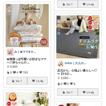
コレ
いいね
みく🎀ママ&キッズグッズ🎁
🎀韓国っぽ可愛いが好きなママ
へ♡赤ちゃんの
...
mAm｜大人のご褒美セレクト
￥
6,900
足元から、心地よい暮らしへ♡
0
4
783
↪︎【5％O
...
￥
3,680～
コレ
いいね
0
0
8
コレ
いいね