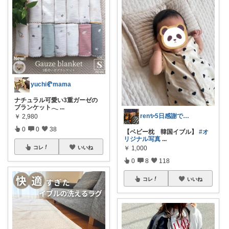
yuchi🥐mama
ナチュラル可愛い3重ガーゼの
ブランケット𓂃
...
ren✨5日感謝です♡🤔
￥
2,980
0
0
38
【ベビー枕 韓国イブル】
#オ
リジナル写真
...
コレ
いいね
￥
1,000
0
8
118
コレ
いいね