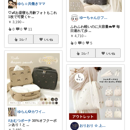
ゆら☺️共働きママ
🤍👶お昼寝も月齢フォトもこれ
1枚で可愛く✨
...
ゆーちゃん@フォロワーさまから購入💕
￥
3,190～
ふわふわ軽いのに大容量☁️💖 毎
0
0
11
日連れて歩
...
￥
4,710～
コレ
いいね
0
0
5
コレ
いいね
ゆらん🐶カワイイ物コレクター
#おむつポーチ
30%オフクーポ
ンあり！と
...
おりおり ☆ 上限🙏
￥
2,480～