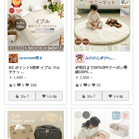
rararoom🧸🌷
みののん🌠(୨୧•͈ᴗ•͈)感謝♡
8/1 ポイント5倍🌸 イブル マル
🌠明日まで20%OFFクーポン🉐
チケッ
...
綿100%
...
￥
1,480～
￥
2,880～
0
3
399
0
0
55
コレ
いいね
コレ
いいね