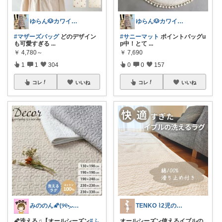
ゆらん🐶カワイイ物コレクター
ゆらん🐶カワイイ物コレクター
#マザーズバッグ
どのデザイン
#サニーマット
ポイントバッグu
も可愛すぎる
...
p中！とて
...
￥
4,780～
￥
7,690
1
1
304
0
0
157
コレ
いいね
コレ
いいね
みののん🌠(୨୧•͈ᴗ•͈)感謝♡
TENKO ⌇2児のママ＊暮らしを便利に
🌠洗える♫【オールシーズン
#ふ
オールシーズン使えるイブルの