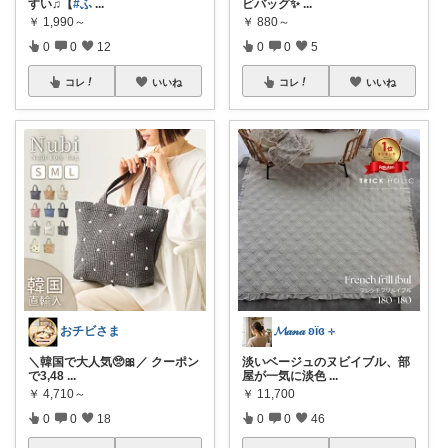
すい♫【
#ふ
...
ビバッグ✨
...
￥
1,990～
￥
880～
0
0
12
0
0
5
コレ
いいね
コレ
いいね
おチビさま
𝓜𝒶𝓃𝒶 ʚïɞ ⊹
＼韓国で大人気🥺🎀／ クーポン
淡いベージュのヌビイブル、部
で3,48
...
屋が一気に淡色
...
￥
4,710～
￥
11,700
0
0
18
0
0
46