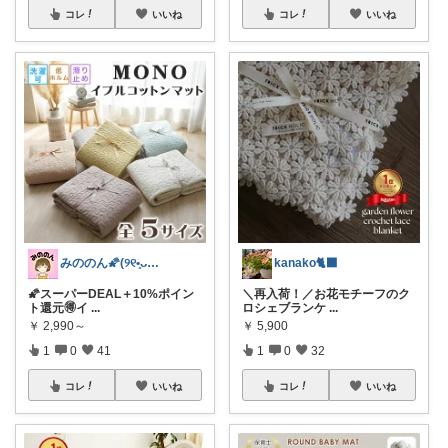
コレ
いいね
コレ
いいね
みののん🌠(୨୧•͈ᴗ•͈)感謝♡
kanako🐈‍⬛
🌠スーパーDEAL＋10%ポイン
＼再入荷！／お花モチーフのク
ト還元🉐イ
...
ロシェブランケ
...
￥
2,990～
￥
5,900
1
0
41
1
0
32
コレ
いいね
コレ
いいね