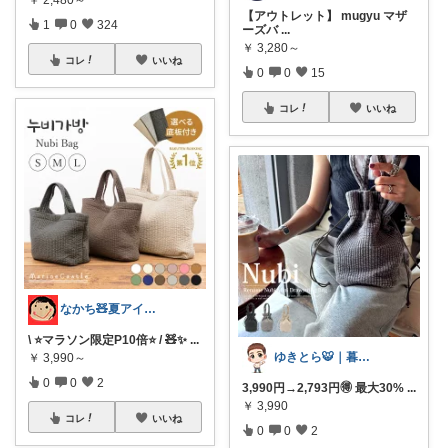
【アウトレット】 mugyu マザ
1
0
324
ーズバ
...
￥
3,280～
コレ
いいね
0
0
15
コレ
いいね
なかち🧸夏アイテム＆便利グッズ✨
\ ⭐️マラソン限定P10倍⭐️ / 🧸✨
...
ゆきとら🐯｜暮らしをラクにしたいパパ
￥
3,990～
0
0
2
3,990円→2,793円🉐 最大30%
...
￥
3,990
コレ
いいね
0
0
2