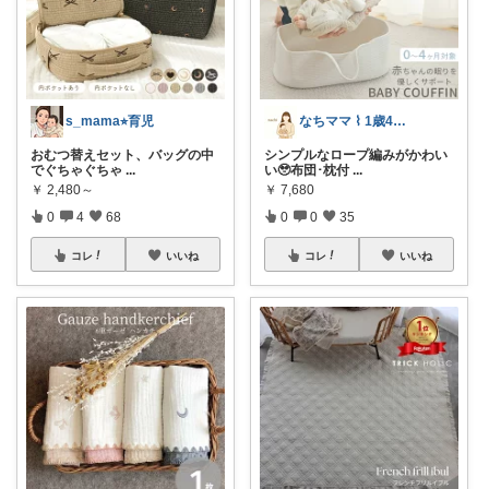
s_mama⭐︎育児
なちママ ⌇ 1歳4歳ママ
おむつ替えセット、バッグの中
シンプルなロープ編みがかわい
でぐちゃぐちゃ
...
い🥹布団･枕付
...
￥
2,480～
￥
7,680
0
4
68
0
0
35
コレ
いいね
コレ
いいね