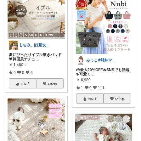
もちみ。|妊活女子*.°○*
夏にぴったりイブル敷きパッド
🧡韓国風ナチュ
...
みっこ❀姉妹ママ👭
￥
1,480～
👜最大20%OFF🔥SNSでも話題
0
0
6
✨可愛く
...
￥
6,980
コレ
いいね
1
0
111
コレ
いいね