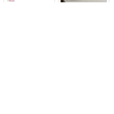
🎀タブレットもおむつも♡これ
一つで叶う韓国
...
ほみゅる
￥
4,000
▸ イブルお昼寝マット 折りたた
0
0
9
み式｜新生
...
￥
9,900
コレ
いいね
0
0
8
コレ
いいね
hachi🐶
やさしい風合いのイブル生地が
おしゃれなクッ
...
🌠もふこ☽･:*ｱｲｺﾝ変更しました♪
￥
1,980～
お礼💐：7月26日こちらの商品