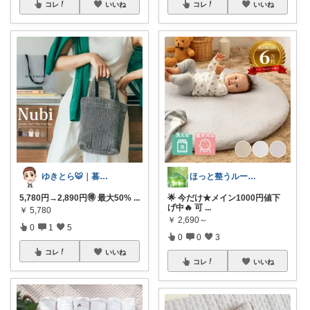
コレ
いいね
コレ
いいね
ゆきとら🐯｜暮らしをラクにしたいパパ
ほっと整うルーム🌿
5,780円→2,890円🉐 最大50%
...
🌟 今だけ★メイン1000円値下
げ中🔥 可
...
￥
5,780
￥
2,690～
0
1
5
0
0
3
コレ
いいね
コレ
いいね