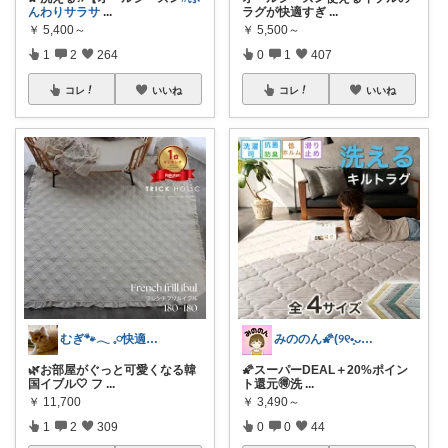
んわりサラサ
...
ラグが快適すぎ
...
￥
5,400～
￥
5,500～
1
2
264
0
1
407
コレ
いいね
コレ
いいね
むぎ🐾‪𓂃 𓈒𓏸快適な寝具紹介
みののん🌠(୨୧•͈ᴗ•͈)感謝♡
🌿お部屋がぐっと可愛くなる韓
🌠スーパーDEAL＋20%ポイン
国イブル🤍 フ
...
ト還元🉐洗
...
￥
11,700
￥
3,490～
1
2
309
0
0
44