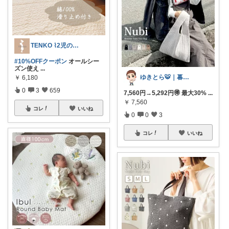
TENKO ⌇2児のママ＊暮らしを便利に
#10%OFFクーポン
オールシー
ズン使え
...
ゆきとら🐯｜暮らしをラクにしたいパパ
￥
6,180
0
3
659
7,560円→5,292円🉐 最大30%
...
￥
7,560
コレ
いいね
0
0
3
コレ
いいね