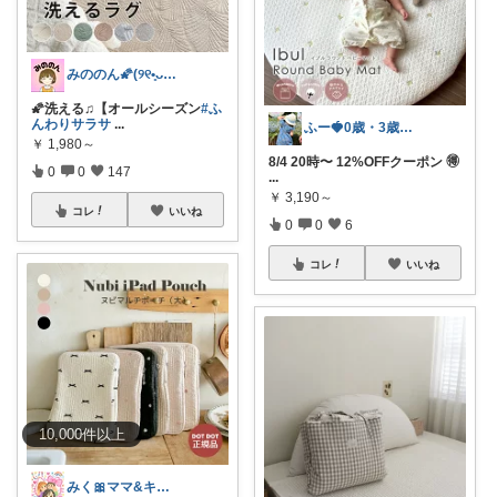
みののん🌠(୨୧•͈ᴗ•͈)感謝♡
🌠洗える♫【オールシーズン
#ふ
んわりサラサ
...
ふー🍓0歳・3歳のワンオペママ
￥
1,980～
8/4 20時〜 12%OFFクーポン 🉐
0
0
147
...
￥
3,190～
コレ
いいね
0
0
6
コレ
いいね
10,000
件
以上
みく🎀ママ&キッズグッズ🎁