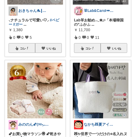
おきちゃん🐬┃感謝⸜₍ᐢ..ᐢ₎⸝
🐰Lab&Carol🥕のｲﾝﾃﾘｱ
⸜ナチュラルで可愛い🤍⸝
#ベビ
Lab🐰お勧め𓂃❀𓈒𓏸「本場韓国
ー
#ガー
...
の“ふかふ
...
￥
1,380
￥
11,700
0
0
5
0
0
11
コレ
いいね
コレ
いいね
みののん🌠(୨୧•͈ᴗ•͈)感謝♡
なかち🧸夏アイテム＆便利グッズ✨
🌠お買い物マラソン🉐 🌠乾きや
🧸✨世界で一つだけの⭐️名入れヌ