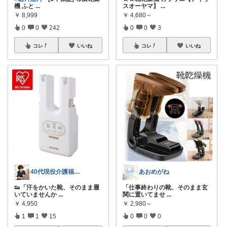
機 ふと
...
スオーヤマ】
...
￥
8,999
￥
4,680～
0
0
242
0
0
3
コレ
いいね
コレ
いいね
40代現役介護福祉士/仕事も休日も快適に
あおめがね
👟「汗をかいた靴、そのまま履
「仕事終わりの靴、そのまま玄
いていませんか
...
関に置いてませ
...
￥
4,950
￥
2,980～
1
1
15
0
0
0