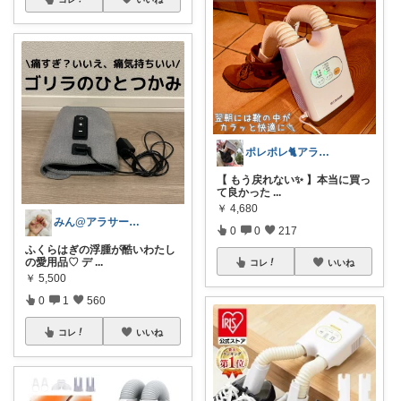
ポレポレ🐈アラフィフの可愛い図鑑
【 もう戻れない✨ 】本当に買っ
て良かった
...
￥
4,680
みん@アラサーOLの暮らし
0
0
217
ふくらはぎの浮腫が酷いわたし
の愛用品♡ デ
...
コレ
いいね
￥
5,500
0
1
560
コレ
いいね