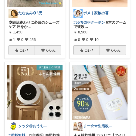
たなあみ🍋3児ママ40代心地良い暮らし
ポメ｜家族の暮らしを少しラクに
🍋部活終わりに必須のシューズ
#55％OFFクーポン
6本のアーム
ケア 汗をか
...
で複数
...
￥
1,450
￥
8,560
1
0
456
0
0
10
コレ
いいね
コレ
いいね
タッタ@おうち時間を楽しく快適に！
まー☆☆生活改善お探し人
#送料無料
[1年保証] 布団乾燥
★★靴乾燥機 カラリエ【アイリ