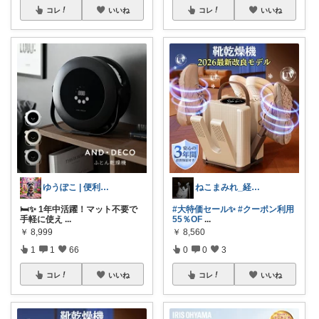
コレ
いいね
コレ
いいね
ゆうぽこ | 便利で快適暮らし
ねこまみれ_経由感謝致します🐈
🛏️✨ 1年中活躍！マット不要で
#大特価セール✨
#クーポン利用
手軽に使え
...
55％OF
...
￥
8,999
￥
8,560
1
1
66
0
0
3
コレ
いいね
コレ
いいね