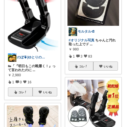
モルタル🎨
#オリジナル写真
ちゃんと汚れ
取った上でド
...
￥
980
1
3
83
のぼ🍵|ゆとりのある暮らしをしたいパパ
👟「『明日もこの靴履く！』っ
コレ
いいね
て言われたのに
...
￥
2,980
1
0
16
コレ
いいね