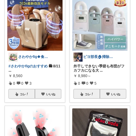
さわやかfig🍀食と暮らしを楽しむ
ピヨ部長🏠掃除好きパパの賢いリフォーム
#さわやかfigのおすすめ
🛍️ 8/11
外干しできない季節も布団がフ
...
カフカになる大
...
￥
8,560
￥
8,980～
0
0
3
0
0
5
コレ
いいね
コレ
いいね