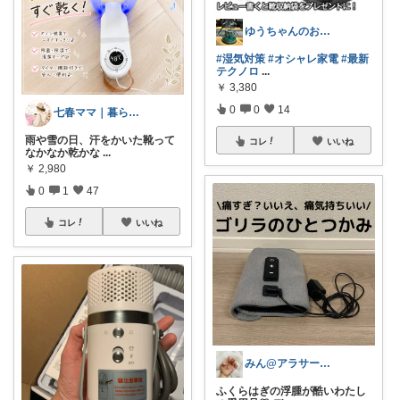
ゆうちゃんのお家🐣
#湿気対策
#オシャレ家電
#最新
テクノロ
...
￥
3,380
0
0
14
七春ママ｜暮らしとキャンプ
雨や雪の日、汗をかいた靴って
コレ
いいね
なかなか乾かな
...
￥
2,980
0
1
47
コレ
いいね
みん@アラサーOLの暮らし
ふくらはぎの浮腫が酷いわたし