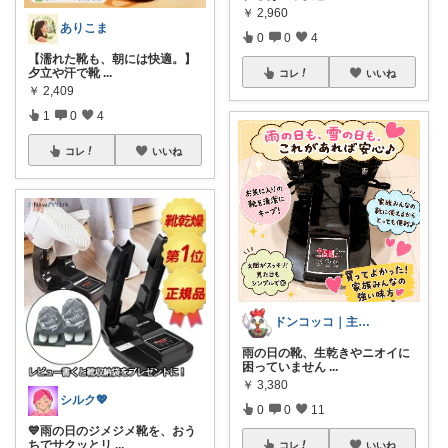
￥
2,960
ありこま
0
0
4
【濡れた靴も、朝には快適。】
夕立や汗で靴
...
コレ
いいね
￥
2,409
1
0
4
コレ
いいね
ドンコッコ｜主婦の家事楽ROOM
雨の日の靴、生乾きやニオイに
困っていません
...
￥
3,380
シルク💖
0
0
11
💙雨の日のジメジメ靴を、おう
ちでサクッとリ
...
コレ
いいね