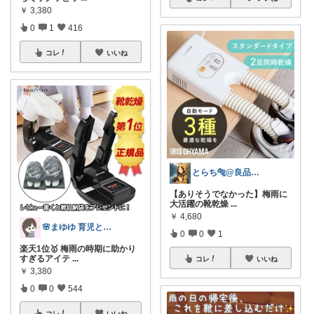
￥
3,380
0
1
416
コレ
いいね
とらち🐅@良品をお得に🌿ミニマリスト
【ありそうでなかった】梅雨に
大活躍の靴乾燥
...
￥
4,680
🌸まゆゆ 育児とお得グルメ
0
0
1
楽天1位🥇 梅雨の時期に助かり
すぎるアイテ
...
コレ
いいね
￥
3,380
0
0
544
コレ
いいね