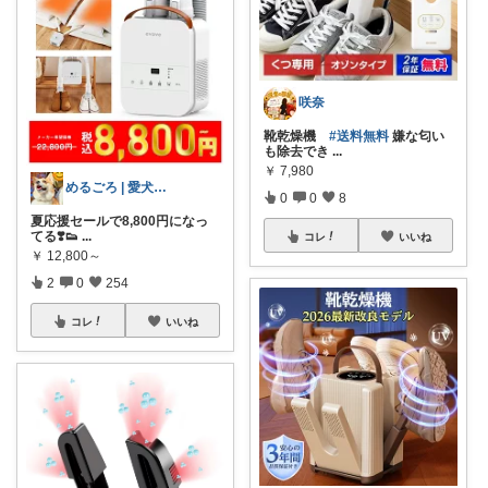
咲奈
靴乾燥機
#送料無料
嫌な匂い
も除去でき
...
￥
7,980
めるごろ | 愛犬と見つける幸せセレクト
0
0
8
夏応援セールで8,800円になっ
てる❣️👟
...
コレ
いいね
￥
12,800～
2
0
254
コレ
いいね