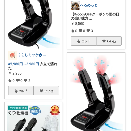
へるめっと
【👟55%OFFクーポン✨雨の日
の強い味方
...
￥
8,560
0
0
3
コレ
いいね
くらしミッケ🏠️忙しい毎日の時短家事
#5,980円→2,980円
夕立で濡れ
た
...
￥
2,980
0
0
2
コレ
いいね