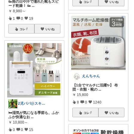
👟雨の日や汗で濡れた靴もスピ
コレ
いいね
ード乾燥！ 👟
...
￥
8,980～
1
0
19
コレ
いいね
えんちゃん
【1台でマルチに活躍✨】 布
団・衣類・靴の
...
￥
15,800
8
0
1240
2児パパ@スキマ時間活用術
🛏️湿気が気になる季節も、ふか
コレ
いいね
ふか快適なお
...
￥
10,800～
0
0
15