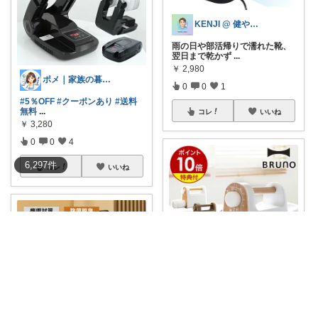
KENJI @ 健やかな暮らしの道具
雨の日や部活帰りで濡れた靴、
翌日まで乾かず
...
￥
2,980
ポメ｜家族の暮らしを少しラクに
0
0
1
#5％OFF
#クーポンあり
#送料
無料
...
コレ
いいね
￥
3,280
0
0
4
6,297
件
コレ
いいね
はなかな@ゆるふわ暮らし
#在庫限り＆特典付き✨
これ…