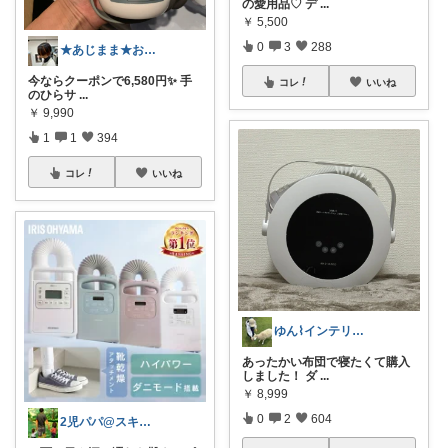
の愛用品♡ デ
...
￥
5,500
0
3
288
★あじまま★おすすめ紹介中🐾🤍
今ならクーポンで6,580円✨ 手
コレ
いいね
のひらサ
...
￥
9,990
1
1
394
コレ
いいね
ゆん⌇インテリアと生活雑貨がメイン🧸
あったかい布団で寝たくて購入
しました！ ダ
...
￥
8,999
0
2
604
2児パパ@スキマ時間活用術