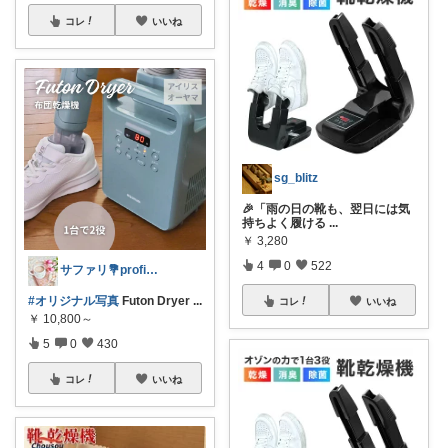
コレ
いいね
sg_blitz
🎉「雨の日の靴も、翌日には気
持ちよく履ける
...
￥
3,280
4
0
522
サファリ‎💐profileにてお礼
#オリジナル写真
Futon Dryer
...
コレ
いいね
￥
10,800～
5
0
430
コレ
いいね