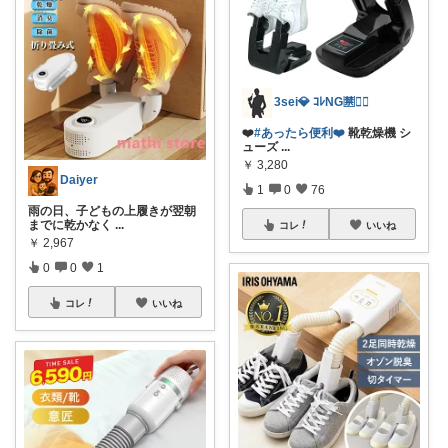
3sei💎 ｺﾚNG🈲🙅‍♀️
❤️
#あったら便利❤️
靴乾燥機 シ
ューズ
...
￥
3,280
Daiyer
1
0
76
雨の日、子どもの上履きが翌朝
までに乾かなく
...
コレ
いいね
￥
2,967
0
0
1
コレ
いいね