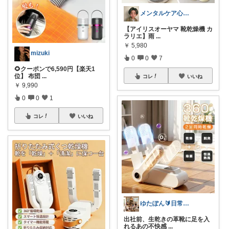
メンタルケア心理専門士 ぽん
【アイリスオーヤマ 靴乾燥機 カ
ラリエ】雨
...
￥
5,980
mizuki
0
0
7
🌻クーポンで6,590円【楽天1
位】 布団
...
コレ
いいね
￥
9,990
0
0
1
コレ
いいね
ゆたぽん🔰日常のあったらいいな👍
出社前、生乾きの革靴に足を入
れるあの不快感
...