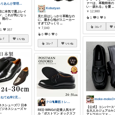
ァーは、革靴特有の
ありあん@管理職シンママの手間なし生活
い・疲れる」を覆
...
Kobutyan
￥
12,980
前に本気で選ぶレイ
ツ、これが気になっ
見た目はしっかり革靴なの
1
0
9
】 雨の
...
に、履き心地がスニーカー
9
すぎてびっくり
...
コレ
￥
7,040
1
357
0
0
0
レ
いいね
コレ
いいね
とねてぬ🌸2児ママ✿毎日をラク&快適に
moke-moke3
クロ🐈‍⬛筋トレ三昧したい二児の父
ネスシューズ♡ 日本
【公式】コンバース
ビジネスシューズ ✨
RED WINGの定番人気モデ
る大人カジュアル✨
...
ル「ポストマン オックスフ
アトウローファ
...