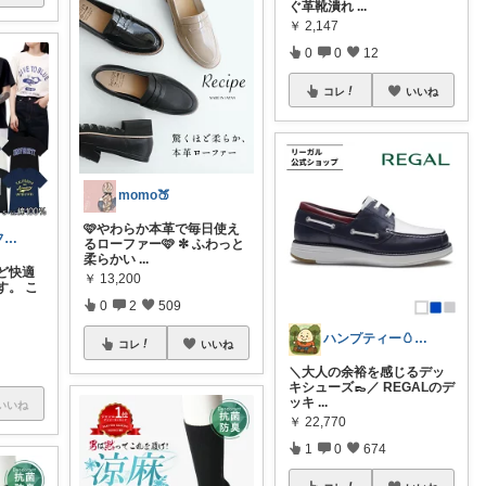
ぐ革靴潰れ
...
￥
2,147
0
0
12
コレ
いいね
momo🍑
🩷やわらか本革で毎日使え
クミ｜メンズファッションROOM
るローファー🩷 ✼ ふわっと
柔らかい
...
ど快適
￥
13,200
す。 こ
0
2
509
ハンプティー🥚｜タイパ便利グッズ
コレ
いいね
＼大人の余裕を感じるデッ
キシューズ👞／ REGALのデ
ッキ
...
いいね
￥
22,770
1
0
674