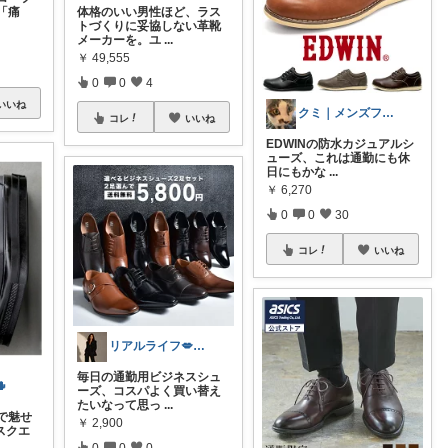
「痛
体格のいい男性ほど、ラス
トづくりに妥協しない革靴
メーカーを。ユ
...
￥
49,555
0
0
4
いいね
クミ｜メンズファッションROOM
コレ
いいね
EDWINの防水カジュアルシ
ューズ、これは通勤にも休
日にもかな
...
￥
6,270
0
0
30
コレ
いいね
リアルライフ💋✨✨✨
毎日の通勤用ビジネスシュ

ーズ、コスパよく買い替え
たいなって思っ
...
で魅せ
￥
2,900
スクエ
0
0
0