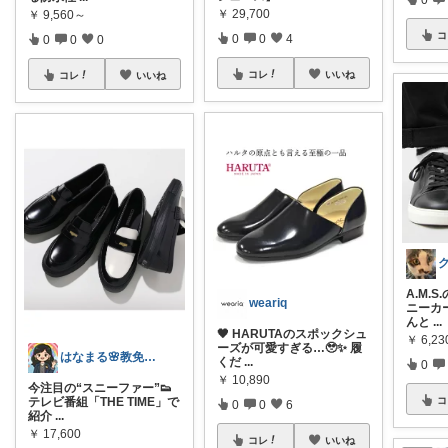
￥
29,700
￥
9,560～
コ
0
0
4
0
0
0
コレ
いいね
コレ
いいね
A.M.
weariq
ニーカ
んと
...
🖤 HARUTAのスポックシュ
￥
6,23
ーズが可愛すぎる…🥹✨ 履
はなまる🌸教免ママの、心地よい暮らし。
くだ
...
0
￥
10,890
今注目の“スニーファー”👟
コ
テレビ番組「THE TIME」で
0
0
6
紹介
...
￥
17,600
コレ
いいね