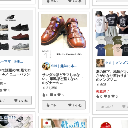
コレ
いいね
ユーママ #便利グッズ #子供服
SIN｜趣味に本気なパパの愛用品
中で話題のNB最旬ロ
夏の靴下、地味だけ
ー🔥／ ニューバラン
サンダルほどラフじゃな
さがかなり変わりま
...
い。 革靴ほど堅くない。 こ
のメンズソ
...
のダナーの
...
940～
￥
605
￥
31,350
0
4
掲載終了
0
0
6
0
0
5
レ
いいね
コレ
いいね
コレ