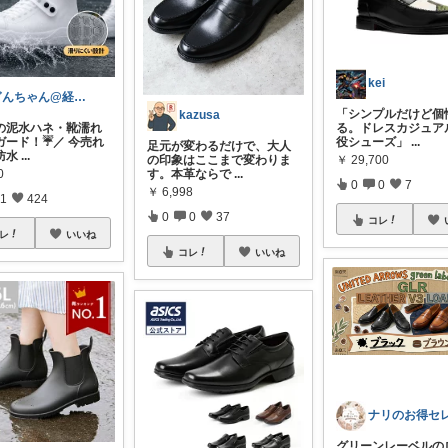
kei
ぎんちゃん@経由購入感謝です^_^
​「シンプルだけど個
kazusa
の泥水ハネ・靴濡れ
る。ドレスカジュア
ード！☔️／ 今売れ
役シューズ」
...
足元が変わるだけで、大人
防水
...
￥
29,700
の印象はここまで変わりま
0
す。本革ならで
...
0
0
7
￥
6,998
1
424
0
0
37
コレ
レ
いいね
コレ
いいね
グリーンレーベルの