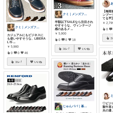
【梅雨
クミ｜メンズファッションROOM
ンブー
てる☔
半額以下SALEなら注目され
￥
2,79
やすそうな、ヴィンテージ
クミ｜メンズファッションROOM
感のあるメ
...
0
￥
5,900
カジュアルにもビジネスに
コ
も使いやすそうな、LIBERA
0
0
18
L IS
...
￥
5,980
コレ
いいね
0
0
46
コレ
いいね
♡ビジ
じゅんパパ｜暮らしと子育てROOM
製牛革
夫の通