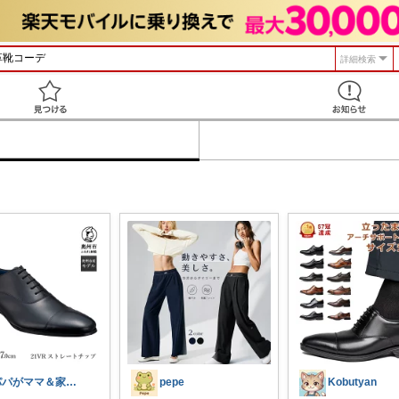
詳細検索
見つける
パパがママ＆家族の笑顔の為に選ぶ品😆
pepe
Kobutyan