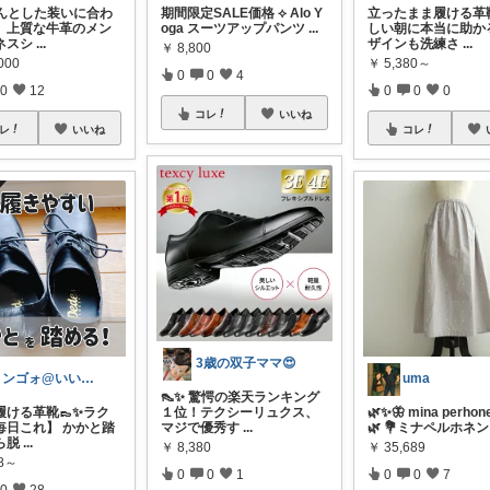
ちんとした装いに合わ
期間限定SALE価格 ⟡ Alo Y
立ったまま履ける革
、上質な牛革のメン
oga スーツアップパンツ
...
しい朝に本当に助か
ネスシ
...
ザインも洗練さ
...
￥
8,800
000
￥
5,380～
0
0
4
0
12
0
0
0
コレ
いいね
レ
いいね
コレ
3歳の双子ママ😍
リンゴォ@いいね！ありがとうございます
uma
👠✨ 驚愕の楽天ランキング
履ける革靴👞✨ラク
１位！テクシーリュクス、
🌿✨🦋 mina perhon
毎日これ】 かかと踏
マジで優秀す
...
🌿 💐ミナペルホネン
ら脱
...
￥
8,380
￥
35,689
98～
0
0
1
0
0
7
0
28