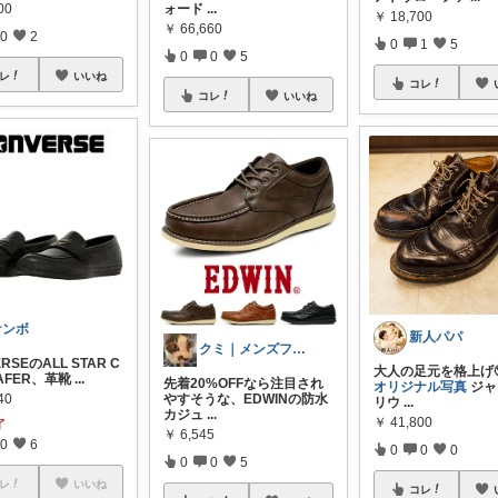
00
ォード
...
￥
18,700
￥
66,660
0
2
0
1
5
0
0
5
レ
いいね
コレ
コレ
いいね
ケンボ
新人パパ
クミ｜メンズファッションROOM
RSEのALL STAR C
大人の足元を格上げ
OAFER、革靴
...
先着20%OFFなら注目され
オリジナル写真
ジャ
40
やすそうな、EDWINの防水
リウ
...
カジュ
...
￥
41,800
了
￥
6,545
0
6
0
0
0
0
0
5
レ
いいね
コレ