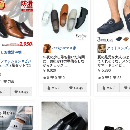
パパがママ＆家族の笑顔の為に選ぶ品😆
よしお生活🥕朝6時頃コレ👟
✨ 夜の少し落ち着いた時間
夏の足元を大人っぽ
ズファッション
#ビジ
に、お出かけの準備をしな
てくれそうな、メン
ューズ
2足セットで1
がらチェック
...
サマードライビ
...
￥
9,020
￥
5,390
0
0
0
0
0
1
53
1
786
コレ
いいね
コレ
レ
いいね