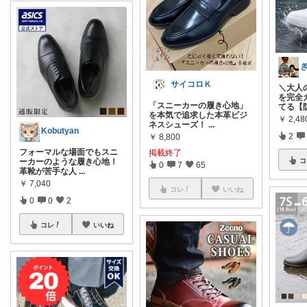
サイコロＫ
＼大人
を完全ガ
「スニーカーの履き心地」
てる【
を本気で追求した本革ビジ
￥
2,48
ネスシューズ！
...
Kobutyan
2
￥
8,800
フォーマルな場面でもスニ
掲載終了
コ
ーカーのような履き心地！
0
7
65
革靴が苦手な人
...
￥
7,040
コレ
いいね
0
0
2
コレ
いいね