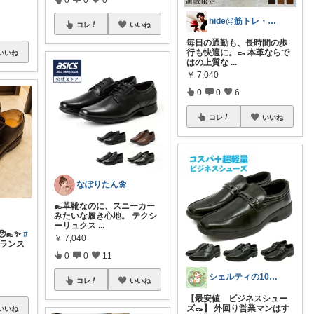
hide@筋トレ・健康・ダイエット
コレ
いいね
毎日の通勤も、長時間の歩
行も快適に。👞 本革ならで
いいね
はの上質な
...
￥
7,040
0
0
6
コレ
いいね
なぽりたん🌼
👞革靴なのに、スニーカー
みたいな履き心地。 テクシ
ーリュクス
...
👞✨
#
￥
7,040
ランス
0
0
11
シェルティの100切りゴルフ倶楽部
コレ
いいね
【最安値 ビジネスシュー
ズ👞】 外回り営業マンはす
いいね