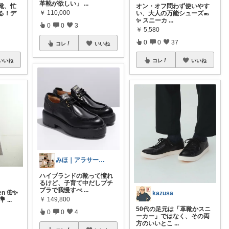
革靴が欲しい」
...
靴、忙
オン・オフ問わず使いやす
￥
110,000
る！デ
い、大人の万能シューズ👞
✨ スニーカ
...
0
0
3
￥
5,580
0
0
37
コレ
いいね
いいね
コレ
いいね
みほ｜アラサー主婦｜共働き｜2児育児中
ハイブランドの靴って憧れ
るけど、子育て中だしプチ
プラで我慢すべ
...
en 🦋✨
kazusa
￥
149,800
💐
...
50代の足元は「革靴かスニ
0
0
4
ーカー」ではなく、その両
方のいいとこ
...