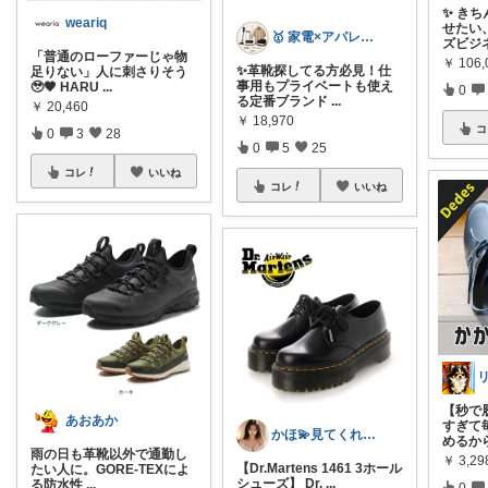
✨ き
weariq
せたい
🥇 家電×アパレル ryo
ズビジ
「普通のローファーじゃ物
￥
106,
✨革靴探してる方必見！仕
足りない」人に刺さりそう
事用もプライベートも使え
🥹🖤 HARU
...
0
る定番ブランド
...
￥
20,460
￥
18,970
コ
0
3
28
0
5
25
コレ
いいね
コレ
いいね
【秒で
あおあか
すぎて
かほ💫見てくれてありがとう
めるか
雨の日も革靴以外で通勤し
￥
3,2
【Dr.Martens 1461 3ホール
たい人に。GORE-TEXによ
シューズ】 Dr.
...
る防水性
...
0