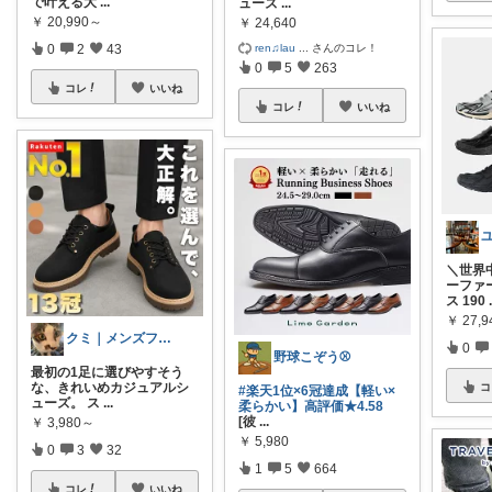
で叶える大
...
ューズ
...
￥
20,990～
￥
24,640
0
2
43
ren♫lau
...
さんのコレ！
0
5
263
コレ
いいね
コレ
いいね
＼世界
ーファ
ス 190
￥
27,
クミ｜メンズファッションROOM
0
野球こぞう⚾️
最初の1足に選びやすそう
な、きれいめカジュアルシ
コ
#楽天1位×6冠達成【軽い×
ューズ。 ス
...
柔らかい】高評価★4.58
[彼
...
￥
3,980～
￥
5,980
0
3
32
1
5
664
コレ
いいね