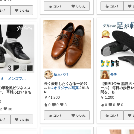
コレ
いいね
コレ
レ
いいね
新人パパ
モチ
クミ｜メンズファッションROOM
長く愛用したくなる一足🥹
【楽天1位👑 話題の
S.の革靴風ビジネスス
👞✨
#オリジナル写真
JALA
ール】 毎日の歩行
ー。 革靴っぽいきち
N
...
間を、も
...
￥
41,800
￥
1,200
0
0
0
3
0
0
0
2
38
コレ
いいね
コレ
レ
いいね