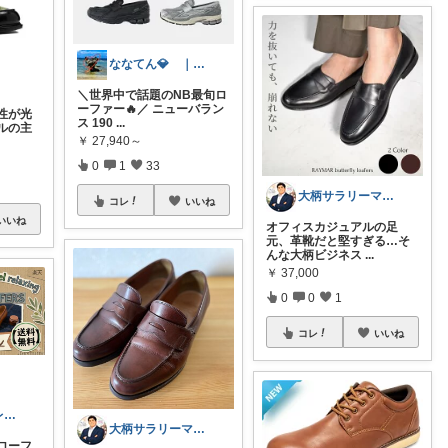
ななてん💎 ｜オシャレグッズ
＼世界中で話題のNB最旬ロ
ーファー🔥／ ニューバラン
性が光
ス 190
...
ルの主
￥
27,940～
0
1
33
大柄サラリーマンの装い部屋
コレ
いいね
いいね
オフィスカジュアルの足
元、革靴だと堅すぎる…そ
んな大柄ビジネス
...
￥
37,000
0
0
1
コレ
いいね
ナリのお得セレクト
大柄サラリーマンの装い部屋
ローフ