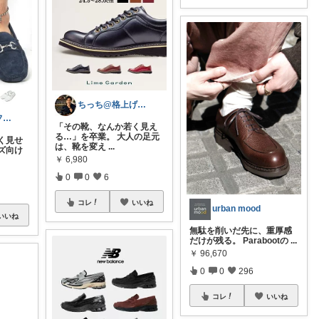
ちっち@格上げアイテム推し✨
クミ｜メンズファッションROOM
「その靴、なんか若く見え
る…」を卒業。 大人の足元
く見せ
は、靴を変え
...
ズ向け
￥
6,980
0
0
6
コレ
いいね
urban mood
いいね
無駄を削いだ先に、重厚感
だけが残る。 Parabootの
...
￥
96,670
0
0
296
コレ
いいね