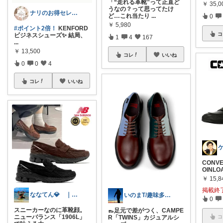
「“走れる革靴”って正直ど
￥
35,0
うなの？って思ってたけ
ナリのお得セレクト
ど…これ当たり
...
0
￥
5,980
#ポイント2倍！
KENFORD
コ
ビジネスシューズ✨ 結局、
1
4
167
...
￥
13,500
コレ
いいね
0
0
4
コレ
いいね
CONVE
OINL
￥
15,8
掲載終
ななてん💎 ｜オシャレグッズ
いのまT/趣味多めな大学院生
0
スニーカーなのに革靴顔。
👞足元で差がつく、CAMPE
ニューバランス「1906L」
R「TWINS」カジュアルシ
コ