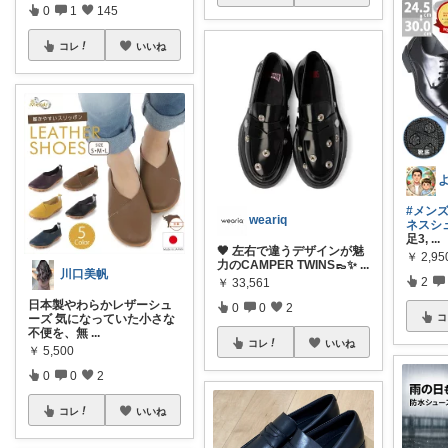
0
1
145
コレ
いいね
#メン
weariq
ネスシ
足3,
...
🖤 左右で違うデザインが魅
￥
2,95
力のCAMPER TWINS👞✨
...
川口美帆
2
￥
33,561
日本製やわらかレザーシュ
0
0
2
コ
ーズ 気になっていた小さな
不便を、無
...
コレ
いいね
￥
5,500
0
0
2
コレ
いいね