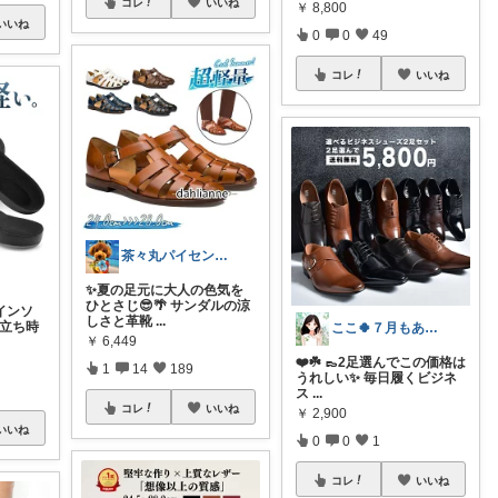
コレ
いいね
￥
8,800
いいね
0
0
49
コレ
いいね
茶々丸パイセン✨イケメンに変身🌟
✨夏の足元に大人の色気を
ひとさじ😎🌴 サンダルの涼
インソ
しさと革靴
...
や立ち時
ここ🍀７月もありがとう🍀
￥
6,449
❤️☘️ 👞2足選んでこの価格は
1
14
189
うれしい✨ 毎日履くビジネ
ス
...
コレ
いいね
￥
2,900
いいね
0
0
1
コレ
いいね