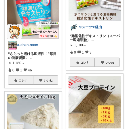
✨スーツ✨経由ありがとうございました🌈
“難消化性デキストリン（スーパ
ー即溶顆粒）
...
a-chan-room
￥
1,180～
0
1
3
“さらっと溶ける即溶性！”毎日
の健康習慣に
...
￥
1,180～
コレ
いいね
0
1
46
コレ
いいね