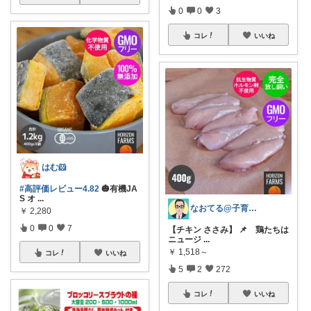
0
0
3
コレ
いいね
はむ🐹
#高評価レビュー4.82
🎃有機JA
S オ
...
なおてる@子育て共働き いつもTHX🙏
￥
2,280
0
0
7
【チキン ささみ】 📌 鶏たちは
ニュージ
...
￥
1,518～
コレ
いいね
5
2
272
コレ
いいね