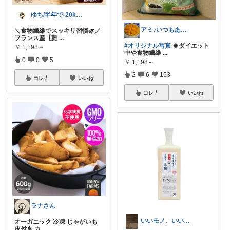
ゆち/半年で-20kgの管理栄養士
アミ♪いつもありがとうございます💕
＼食物繊維でスッキリ習慣🌿／
フランス産【難
...
#オリジナル写真
🍀ダイエット
￥
1,198～
中や食物繊維
...
0
0
5
￥
1,198～
2
6
153
コレ
いいね
コレ
いいね
ラナさん
いいモノ、いい今日、いい明日
オーガニック 冷凍 じゃがいも
皮付き カ
...