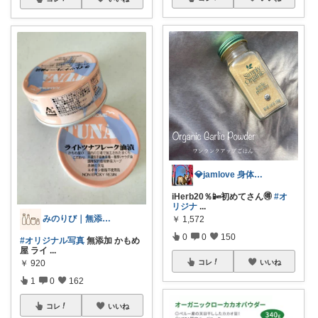
💎jamlove 身体に優しく
iHerb20％📴初めてさん🉐
#オ
リジナ
...
みのりび｜無添加・オーガニック食品
￥
1,572
0
0
150
#オリジナル写真
無添加 かもめ
屋 ライ
...
￥
920
コレ
いいね
1
0
162
コレ
いいね