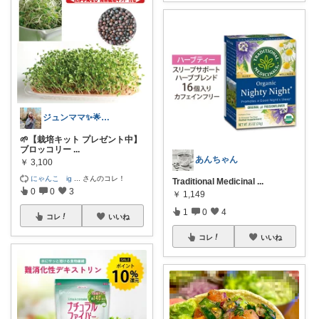
ジュンママ✨🌟訪問感謝です💝🌹
🌱【栽培キット プレゼント中】
ブロッコリー
...
あんちゃん
￥
3,100
にゃんこ ig
...
さんのコレ！
Traditional Medicinal
...
0
0
3
￥
1,149
1
0
4
コレ
いいね
コレ
いいね