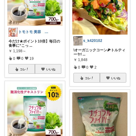
トモトモ 美容 食品 子育てルーム
s_k420102
今だけ★ポイント10倍】毎日の
食事に“こっ
...
\オーガニックコーン🌽トルティ
￥
1,198～
ーヤ/
...
0
0
19
￥
1,848
0
0
2
コレ
いいね
コレ
いいね