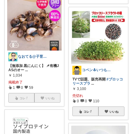
なおてる@子育て共働き いつもTHX🙏
【無添加 黒にんにく】 📌有機J
コペン🐧いつもありがとう✨
ASのオー
...
￥
1,034
TVで話題、販売再開
#ブロッコ
掲載終了
リースプラ
...
1
0
59
￥
3,100
売切れ
コレ
いいね
0
0
110
コレ
いいね