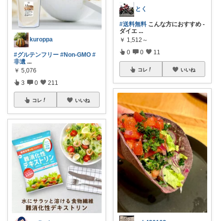
とく
#送料無料
こんな方におすすめ -
ダイエ
...
kuroppa
￥
1,512～
0
0
11
#グルテンフリー
#Non-GMO
#
非遺
...
￥
5,076
コレ
いいね
3
0
211
コレ
いいね