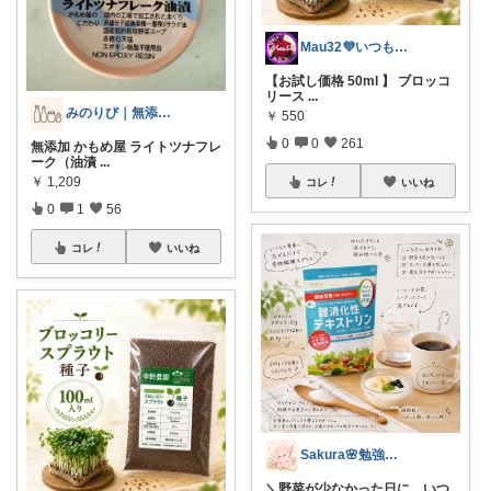
Mau32💜いつも有難うございます😊
【お試し価格 50ml 】 ブロッコ
リース
...
みのりび｜無添加・オーガニック食品
￥
550
0
0
261
無添加 かもめ屋 ライトツナフレ
ーク（油漬
...
￥
1,209
コレ
いいね
0
1
56
コレ
いいね
Sakura🌸勉強と暮らし愛用品
＼野菜が少なかった日に、いつ