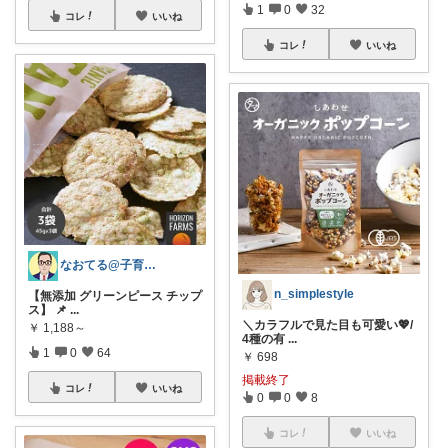
1
0
32
コレ
いいね
コレ
いいね
なおてる@子育て共働き いつもTHX🙏
n_simplestyle
【無添加 グリーンピース チップ
ス】 📌
...
＼カラフルで見た目も可愛い💖/
￥
1,188～
4種の有
...
1
0
64
￥
698
掲載終了
コレ
いいね
0
0
8
コレ
いいね