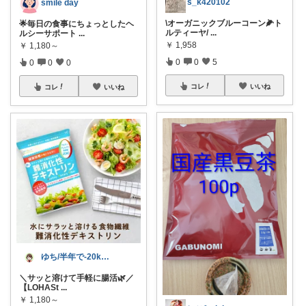
s_k420102
smile day
\オーガニックブルーコーン🌽ト
🌟毎日の食事にちょっとしたヘ
ルティーヤ/
...
ルシーサポート
...
￥
1,958
￥
1,180～
0
0
5
0
0
0
コレ
いいね
コレ
いいね
ゆち/半年で-20kgの管理栄養士
＼サッと溶けて手軽に腸活🌿／
【LOHASt
...
￥
1,180～