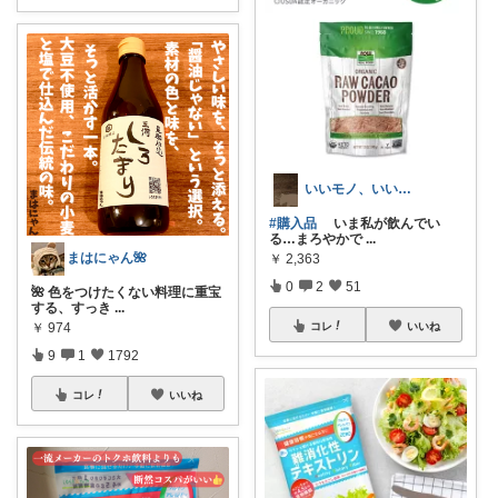
いいモノ、いい今日、いい明日
#購入品
いま私が飲んでい
る…まろやかで
...
まはにゃん🌺
￥
2,363
0
2
51
🌺 色をつけたくない料理に重宝
する、すっき
...
￥
974
コレ
いいね
9
1
1792
コレ
いいね