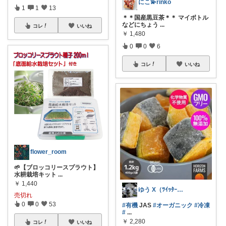
にこ💫rinko
1
1
13
＊＊国産黒豆茶＊＊ マイボトル
などにちょう
...
コレ
いいね
￥
1,480
0
0
6
コレ
いいね
flower_room
🌱【ブロッコリースプラウト】
水耕栽培キット
...
￥
1,440
ゆう X（ﾂｲｯﾀｰ）@mihaneed
売切れ
0
0
53
#有機
JAS
#オーガニック
#冷凍
#
...
￥
2,280
コレ
いいね