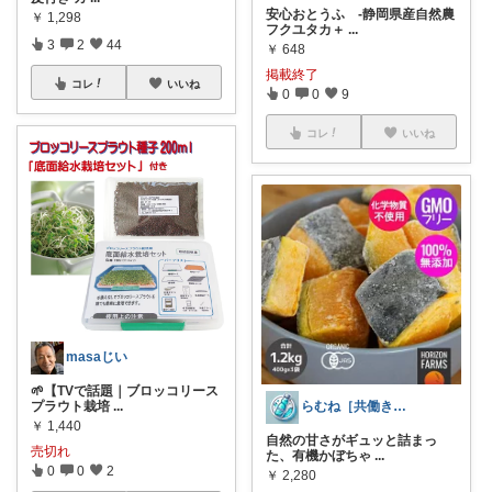
安心おとうふ ‐静岡県産自然農
￥
1,298
フクユタカ＋
...
3
2
44
￥
648
掲載終了
コレ
いいね
0
0
9
コレ
いいね
masaじい
🌱【TVで話題｜ブロッコリース
らむね［共働き時短家電ナビ］
プラウト栽培
...
￥
1,440
自然の甘さがギュッと詰まっ
売切れ
た、有機かぼちゃ
...
0
0
2
￥
2,280