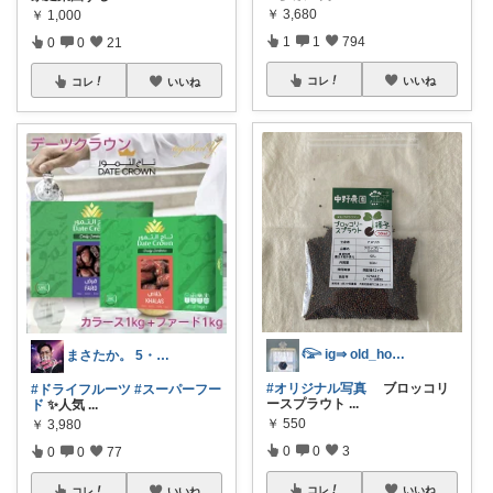
￥
3,680
￥
1,000
1
1
794
0
0
21
コレ
いいね
コレ
いいね
𓅼 ig⇒ old_house_day
まさたか。 5・6日の経由購入感謝🙏
#オリジナル写真
ブロッコリ
#ドライフルーツ
#スーパーフー
ースプラウト
...
ド
✨人気
...
￥
550
￥
3,980
0
0
3
0
0
77
コレ
いいね
コレ
いいね