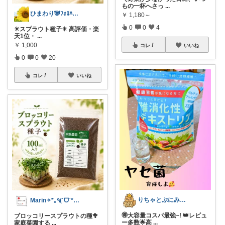
もの一杯へさっ
...
ひまわり🐼ﾌｫﾛﾊﾞ100❤️感謝
￥
1,180～
0
0
4
✴️スプラウト種子✴️ 高評価・楽
天1位・
...
￥
1,000
コレ
いいね
0
0
20
コレ
いいね
​りちゃとぷにみつ💎
Marin✧*｡٩(ˊᗜˋ*)و✧*｡
🉐大容量コスパ最強~! 👑レビュ
ブロッコリースプラウトの種🥦
ー多数🌟高
...
家庭菜園する
...