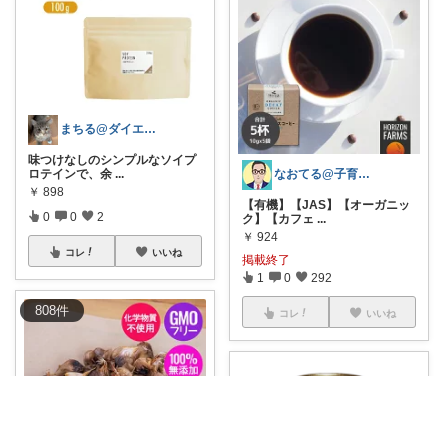
まちる@ダイエット奮闘中
味つけなしのシンプルなソイプ
なおてる@子育て共働き いつもTHX🙏
ロテインで、余
...
￥
898
【有機】【JAS】【オーガニッ
0
0
2
ク】【カフェ
...
￥
924
コレ
いいね
掲載終了
1
0
292
808
件
コレ
いいね