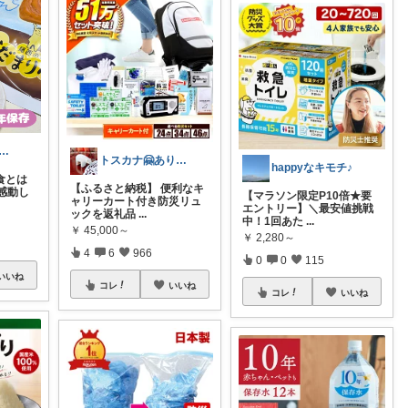
ばママ⌇暮らしと子育て
トスカナ🤗ありがとうございます💕
happyなキモチ♪
食とは
【ふるさと納税】 便利なキ
感動し
【マラソン限定P10倍★要
ャリーカート付き防災リュ
エントリー】＼最安値挑戦
ックを返礼品
...
中！1回あた
...
￥
45,000～
￥
2,280～
4
6
966
0
0
115
いいね
コレ
いいね
コレ
いいね