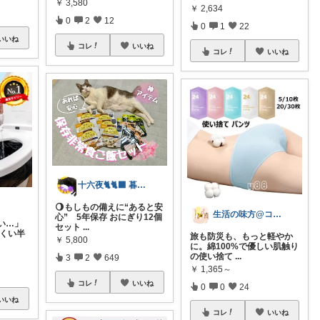
￥
3,580
￥
2,634
0
2
12
0
1
22
いいね
コレ
いいね
コレ
いいね
十六夜🐈🐈‍⬛ 暮らしのあれこれ
🌖もしもの備えに“あると安
生活の味方@コメント基本返しません🙏
心” 5年保存 おにぎり12個
い…」
セット
...
にくい半
旅も防災も、もっと軽やか
￥
5,800
に。綿100%で優しい肌触り
の使い捨て
...
3
2
649
￥
1,365～
コレ
いいね
0
0
24
いいね
コレ
いいね