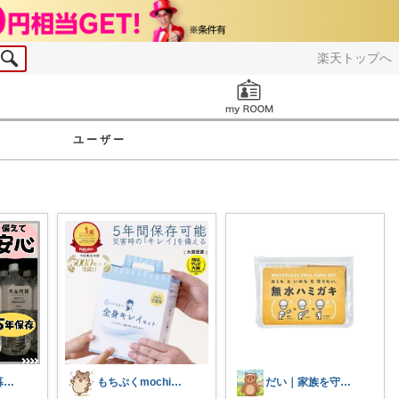
楽天トップへ
お知らせ
ユーザー
おもち🐹快適暮らし🌸オリ写🪴
もちぷくmochipuku☘️8日感謝
だい｜家族を守る備えと暮らし