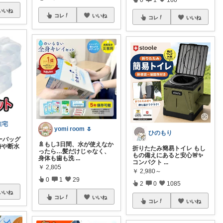
いいね
コレ
いいね
コレ
いいね
在宅
yomi room 🌷
ひのもり
ーバッグ
🚿もし3日間、水が使えなか
時や断水
折りたたみ簡易トイレ もし
ったら…髪だけじゃなく、
もの備えにあると安心🚨✨
身体も歯も洗
...
コンパクト
...
￥
2,805
￥
2,980～
0
1
29
2
0
1085
いいね
コレ
いいね
コレ
いいね