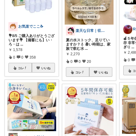
お気楽でここ☕️
楽天な日常｜収納・掃除・時短ROOM
💐8/5 ご購入ありがとうござ
🍎５年
います💐 【備蓄にも】い・
夏の水ストック、足りてい
存 非常
ろ・は
...
ますか？💧 暑い時期は、家
ぎり
...
族で飲む水
...
￥
1,578
￥
2,48
￥
2,270
0
0
358
0
0
0
20
コレ
いいね
コ
コレ
いいね