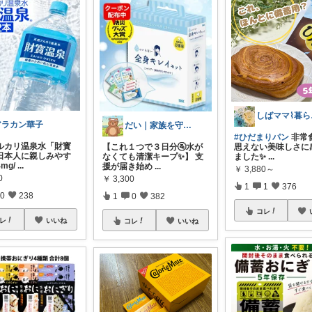
し
アラカン華子
だい｜家族を守る備えと暮らし
#ひだまりパン
非常
ルカリ温泉水「財寳
【これ１つで３日分🚰水が
思えない美味しさに
日本人に親しみやす
なくても清潔キープ✨】 支
ました✨
...
mg/
...
援が届き始め
...
￥
3,880～
0
￥
3,300
1
1
376
0
238
1
0
382
コレ
レ
いいね
コレ
いいね