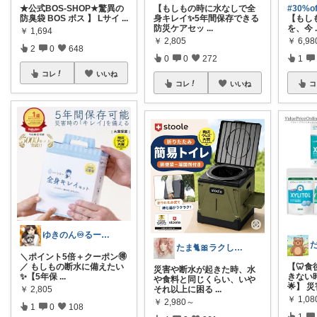
★公式BOS-SHOP★驚異の
【もしもの時に水なしで全
#30%
防臭袋 BOS ボス 】 Lサイ
...
身キレイ✨5年間保存できる
【もし
防災ケアセッ
...
を、今
￥
1,694
￥
2,805
￥
6,98
2
0
648
0
0
272
1
コレ
いいね
コレ
いいね
コ
ゆきのん♾️るーむ🏠
たま🐈🎀ラクして可愛い神コスパ品
＼ポイント5倍＋クーポン🉐
／ もしもの断水に備えたい
【🦷
災害や断水が起きた時、水
✨【5年保
...
きない
や食料と同じくらい、いや
🌟】 
￥
2,805
それ以上に困る
...
￥
1,08
￥
2,980～
1
0
108
1