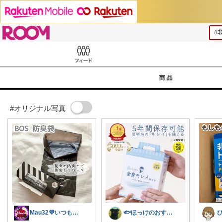
ROOM
Feed
商品
#オリジナル写真
Mau32💜いつも有難うございます😊
🐟ほっけのおすすめ＠朝コレ派🐾