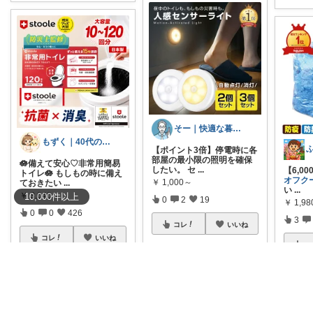
そー｜快適な暮らし
もずく｜40代の暮らし×在宅ワーク
【ポイント3倍】停電時に各
部屋の最小限の照明を確保
🪷備えて安心♡非常用簡易
したい。 セ
...
【6,0
トイレ🪷 もしもの時に備え
オフク
￥
1,000～
ておきたい
...
い
...
￥
3,040～
10,000
件
以上
0
2
19
￥
1,98
0
0
426
3
コレ
いいね
コレ
いいね
コ