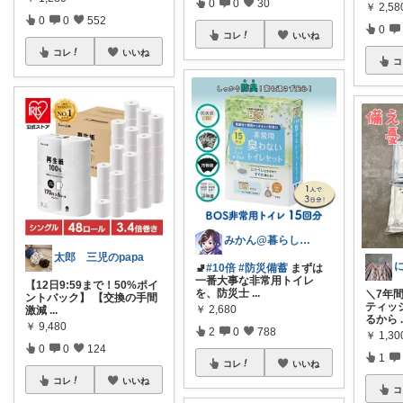
0
0
30
￥
2,58
0
0
552
0
コレ
いいね
コレ
いいね
コ
みかん@暮らしのもの／暑さ対策に全力⛱️
太郎 三児のpapa
🚽
#10倍
#防災備蓄
まずは
一番大事な非常用トイレ
【12日9:59まで！50%ポイ
を、防災士
...
＼7年
ントバック】 【交換の手間
ティッシ
￥
2,680
激減
...
るから
￥
9,480
2
0
788
￥
1,3
0
0
124
1
コレ
いいね
コレ
いいね
コ