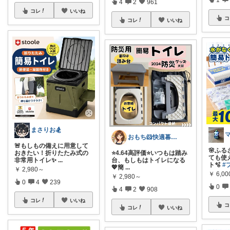
4
2
961
コレ
いいね
コ
コレ
いいね
まさりお🏂
おもち🐹快適暮らし🌸オリ写🪴
🚨もしもの備えに用意して
🌸ふる
おきたい！折りたたみ式の
⭐️4.64高評価⭐️いつもは踏み
ても使
非常用トイレ✨
...
台、もしもはトイレになる
ト🫧
#
💖簡
...
￥
2,980～
￥
6,0
￥
2,980～
0
4
239
0
4
2
908
コレ
いいね
コ
コレ
いいね