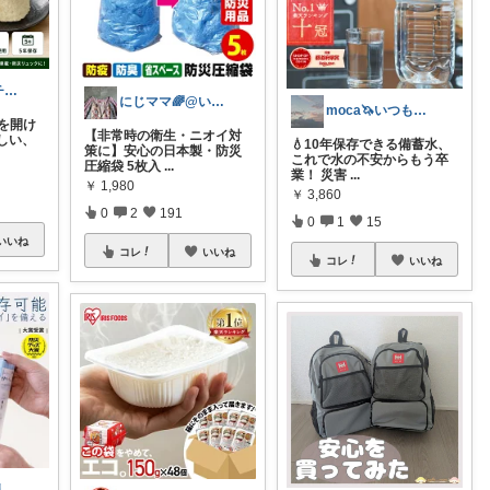
はるはる プチプラで楽しく♡*.+゜
にじママ🌈@いつもありがとうございます
moca🦄いつもありがとう🌈
袋を開け
【非常時の衛生・ニオイ対
しい、
💧10年保存できる備蓄水、
策に】安心の日本製・防災
これで水の不安からもう卒
圧縮袋 5枚入
...
業！ 災害
...
￥
1,980
￥
3,860
0
2
191
0
1
15
いいね
コレ
いいね
コレ
いいね