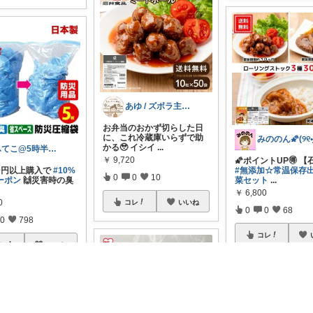
あゆ / ズボラ主婦のキッチンと雑貨
お弁当のおかず切らした日
に、これ冷蔵庫いらずで助
かる🥹 イシイ
...
ふてこ@5時半頃ｺﾚ/京都のｲｲもの🍵
￥
9,720
🌠ポイントUP🉐 
00円以上購入で
#10%
#無添加☆常温保存
0
0
10
ーポン
🙌災害時の臭
菜セット
...
￥
6,800
0
コレ
いいね
0
0
68
0
798
コレ
レ
いいね