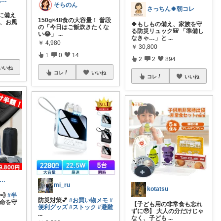
ねこパン🐈育児お助け
そらのん
さっちん🍀朝コレ
に備え
150g×48食の大容量！ 普段
ら、お風
🍀もしもの備え、家族を守
の「今日はご飯炊きたくな
る防災リュック🎒 「準備し
い😂」
...
なきゃ…」と
...
￥
4,980
￥
30,800
1
0
14
2
2
894
いいね
コレ
いいね
コレ
いいね
てこ@5時半頃ｺﾚ/京都のｲｲもの🍵
mi_ru
kotatsu
💨
#半
防災対策💕
#お買い物メモ
#
命を守
【子ども用の非常食も忘れ
便利グッズ
#ストック
#避難
ずに🥹】 大人の分だけじゃ
...
なく、子ども
...