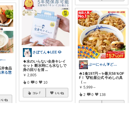
さぼてん🌵LEE 🐶
みののん🌠(୨୧•͈ᴗ•͈)感謝♡
🌵水のいらない全身キレイ
ぶーにゃん🔰どうしたら売れるかな😭
セット 断水時にも水なしで
【石井食品
身の回りを清
...
出来る惣
🍚1食197円～✨最大58％OF
￥
2,805
F！ 🐮松屋公式 牛めしの具
（
...
0
0
10
￥
5,999～
コレ
いいね
2
0
138
いいね
コレ
いいね