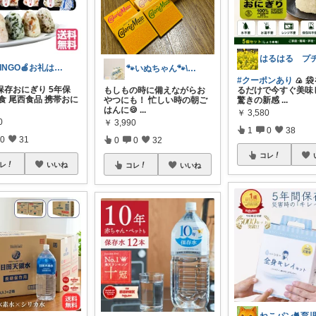
RINGO🍎お礼はプロフ🍎
🐾いぬちゃん🐾\hello/
#クーポンあり
🍙 
保存おにぎり 5年保
もしもの時に備えながらお
るだけで今すぐ美味
食 尾西食品 携帯おに
やつにも！ 忙しい時の朝ご
驚きの新感
...
はんに🍪
...
￥
3,580
0
￥
3,990
1
0
38
0
31
0
0
32
コレ
レ
いいね
コレ
いいね