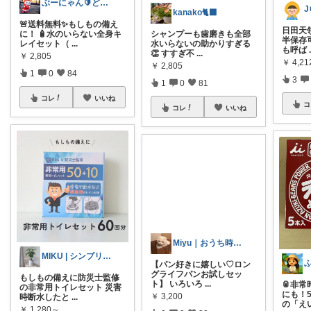
ぶーにゃん🔰どうしたら売れるかな😭
kanako🐈‍⬛
🚨送料無料✨もしもの備え
日田天領
に！ 🧴水のいらない全身キ
シャンプーも歯磨きも全部
半保存
レイセット（
...
水いらないの助かりすぎる
も呼ば
👏 すすぎ不
...
￥
2,805
￥
4,2
￥
2,805
1
0
84
3
1
0
81
コレ
いいね
コ
コレ
いいね
Miyu｜おうち時間の小さな幸せ🌸
MIKU | シンプリスト主婦
【パン好きに嬉しい♡ロン
グライフパンお試しセッ
もしもの備えに防災士監修
ト】 いろいろ
...
🥫非
の非常用トイレセット 災害
にも！
￥
3,200
時断水したと
...
の「え
￥
1,280～