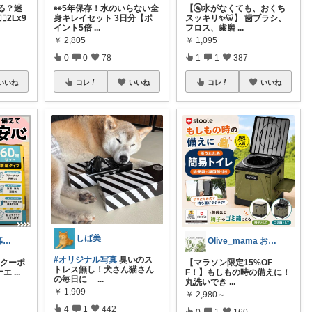
る？迷
👀5年保存！水のいらない全
【🚰水がなくても、おくち
️2Lx9
身キレイセット 3日分【ポ
スッキリ✨🦷】 歯ブラシ、
イント5倍
...
フロス、歯磨
...
￥
2,805
￥
1,095
0
0
78
1
1
387
いいね
コレ
いいね
コレ
いいね
しば美
おもち🐹快適暮らし🌸オリ写🪴
Olive_mama おしゃれと暮らし
#オリジナル写真
臭いのス
FFクーポ
​【マラソン限定15%OF
トレス無し！犬さん猫さん
ナエ
...
F！】もしもの時の備えに！
の毎日に
...
丸洗いでき
...
￥
1,909
￥
2,980～
4
1
442
0
1
160