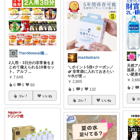
Ytarobousai備蓄食料、防災用品
mashumaro
2人用・3日分の非常食をま
天然ア
とめて備えられる18食セッ
＼ポイント5倍+クーポン／
温泉」
ト。アルフ
...
🌿 非常袋に入れておきたい
い硬度4
✨水が使
...
￥
7,649
￥
3,66
￥
2,805
0
0
60
2
1
0
132
コレ
いいね
コ
コレ
いいね