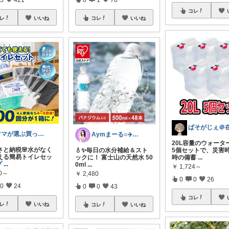
コレ
レ
いいね
コレ
いいね
ぱそがじぇ＠
ママが選ぶ買ってよかった🌸育児🌸防災
Aymまーる○✈️ほぼ更新経由購入✈️
20L容量のウォータ
さと納税🌸水がなく
💧✨毎日の水分補給＆スト
5個セットで、災害
える簡易トイレセッ
ックに！ 富士山の天然水 50
時の備蓄
...
プ
...
0ml
...
￥
1,724～
00～
￥
2,480
0
0
26
0
24
0
0
43
コレ
レ
いいね
コレ
いいね