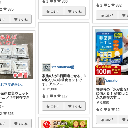
1
0
866
0
2
1
832
2
375
コレ
いいね
コレ
レ
いいね
Ytarobousai備蓄食料、防災用品
家族4人が3日間過ごせる、3
6食入りの非常食セットで
Yamato
す。アルフ
...
にじママ🌈@いつもありがとうございます
￥
15,800
災害時の「水が出な
間保存 防災ウェット
に備える！ 劣化し
1
0
117
ュ ／ 7年保存でき
永久保存の非
...
...
￥
6,980
00～
コレ
いいね
0
0
12
2
363
コレ
レ
いいね