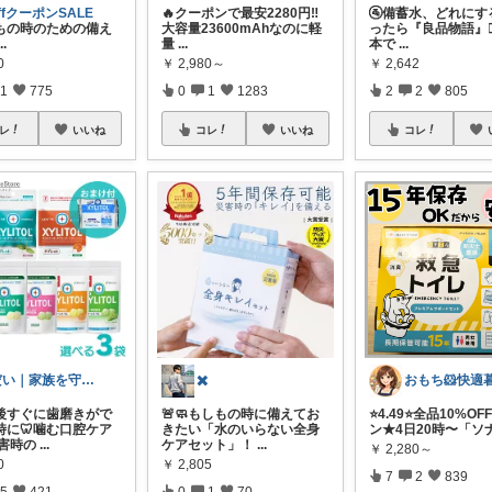
offクーポンSALE
🔥クーポンで最安2280円‼️
🚰備蓄水、どれにす
もの時のための備え
大容量23600mAhなのに軽
ったら『良品物語』🙆‍♀
...
量
...
本で
...
0
￥
2,980～
￥
2,642
1
775
0
1
1283
2
2
805
レ
いいね
コレ
いいね
コレ
だい｜家族を守る備えと暮らし
✖️
食後すぐに歯磨きがで
🚨🧼もしもの時に備えてお
⭐️4.49⭐️全品10%O
時に🦷噛む口腔ケア
きたい「水のいらない全身
ン★4日20時〜「ソ
災害時の
...
ケアセット」！
...
￥
2,280～
0
￥
2,805
7
2
839
5
421
0
1
70