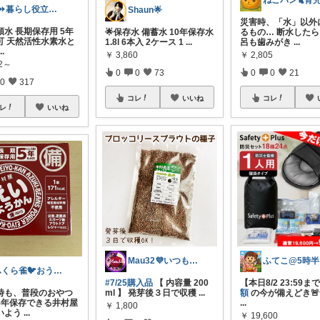
J⏩暮らし役立つアイテム&防災備蓄
Shaun🌟
災害時、「水」以外
水 長期保存用 5年
🌟保存水 備蓄水 10年保存水
るもの… 断水した
可 天然活性水素水と
1.8l 6本入 2ケース 1
...
呂も歯みがき
...
...
￥
3,860
￥
2,805
12～
0
0
73
0
0
21
0
317
コレ
いいね
コレ
レ
いいね
Mau32💜いつも有難うございます😊
ふ
ふくら雀🐦おうちしごとラボ
#7/25購入品
【 内容量 200
【本日8/2 23:59まで
常時も、普段のおやつ
ml 】 発芽後３日で収穫
...
額
の今が備えどき
5年保存できる井村屋
...
￥
1,800
いよう
...
￥
19,600