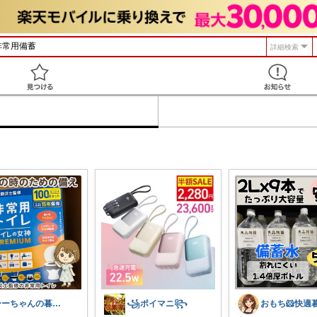
詳細検索
見つける
ひーちゃんの暮らしと服ROOM🌷
꧁ポイマニ꧂