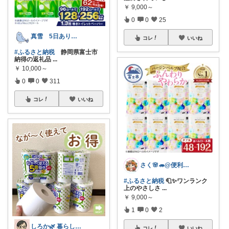
￥
9,000～
0
0
25
真雪 5日ありがとうございます
コレ
いいね
#ふるさと納税
静岡県富士市
納得の返礼品
...
￥
10,000～
0
0
311
コレ
いいね
さく🌸🦔@便利でかわいいを探す旅
#ふるさと納税
🧻✨ワンランク
上のやさしさ
...
￥
9,000～
1
0
2
しろか🌿 暮らしを良くするアイテム
コレ
いいね