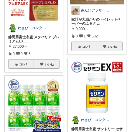
みん@アラサーOLの暮らし
家計が大助かりのトイレットペ
ーパーのふるさ
...
わさび コレクションもご利用ください
￥
9,000～
0
1
532
静岡県富士市産 メタバリア プレ
ミアムEX
...
￥
27,000～
コレ
いいね
0
0
6
コレ
いいね
わさび コレクションもご利用ください
静岡県富士市産 サントリー セサ