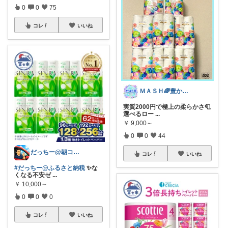
0
0
75
コレ
いいね
ＭＡＳＨ🌈豊かな生活へカスタマイズ🌈
実質2000円で極上の柔らかさ🧻
選べるロー
...
￥
9,000～
0
0
44
だっちー@朝コレ5時🚗カー用品探求家
コレ
いいね
#だっちー@ふるさと納税
✨な
くなる不安ゼ
...
￥
10,000～
0
0
0
コレ
いいね