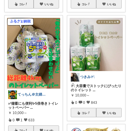
コレ
いいね
コレ
いいね
つきみ𓍯
𓍯 大容量でストックにぴったり
のトイレット
...
てっちん＠主婦ラクグッズ中心✨
￥
10,000～
0
0
843
✅備蓄にも便利✨5倍巻きトイレ
ットペーパー
...
￥
10,000～
コレ
いいね
0
1
633
コレ
いいね