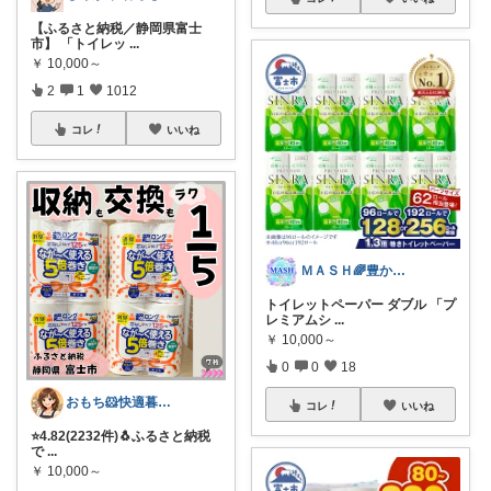
【ふるさと納税／静岡県富士
市】 「トイレッ
...
￥
10,000～
2
1
1012
コレ
いいね
ＭＡＳＨ🌈豊かな生活へカスタマイズ🌈
トイレットペーパー ダブル 「プ
レミアムシ
...
￥
10,000～
0
0
18
おもち🐹快適暮らし🌸オリ写🪴
コレ
いいね
⭐️4.82(2232件)🐧ふるさと納税
で
...
￥
10,000～