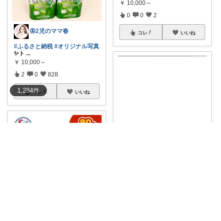
￥
10,000～
0
0
2
🦋2児のママ春
コレ
いいね
#ふるさと納税
#オリジナル写真
✨ト
...
￥
10,000～
2
0
828
1,284
件
コレ
いいね
midori_🉐商品と時短簡単ごはん
#オリジナル写真
②枚あり📸
#
ふるさと納
...
￥
6,500～
0
1
175
モカ🐾お得で便利💛犬とのおうち時間
コレ
いいね