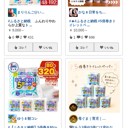
まりりんご@いつも感謝です🍎
かな🌷日常をちょっと豊かにするもの
#ふるさと納税
ふんわりやわ
#🔥
#ふるさと納税
#5倍巻きト
らか上質なト
...
イレットペ
...
￥
9,000～
￥
10,000～
0
2
431
1
0
696
コレ
いいね
コレ
いいね
ゆう🌷朝コレ
母ぐま｜育児｜シンプルライフ｜朝コレ
#【ふるさと納税】5倍巻き80〜
🐻
#もう2倍や3倍には戻れな