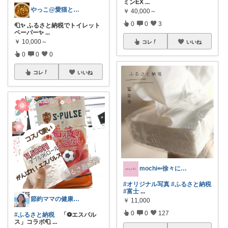
ミンEX
...
やっこ@愛猫と一緒に幸せな暮らし
￥
40,000～
0
0
3
🧻✨ ふるさと納税でトイレット
ペーパー✨
...
￥
10,000～
コレ
いいね
0
0
0
コレ
いいね
mochi⇐徐々に復帰🐦‍🔥
#オリジナル写真
#ふるさと納税
#富士
...
節約ママの健康＆🉐ふるさと納税
￥
11,000
0
0
127
#ふるさと納税
「⚽️エスパル
ス」コラボ🧻
...