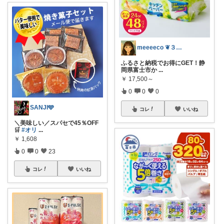
meeeeco ❦３児ママ ❦
ふるさと納税でお得にGET！静
岡県富士市か
...
￥
17,500～
0
0
0
SANJI🩵
コレ
いいね
＼美味しい／スパセで45％OFF
🛒
#オリ
...
￥
1,608
0
0
23
コレ
いいね