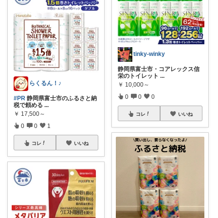
tinky-winky
静岡県富士市・コアレックス信
栄のトイレット
...
らくるん！♪
￥
10,000～
0
0
0
#PR
静岡県富士市のふるさと納
税で頼める
...
￥
17,500～
コレ
いいね
0
0
1
コレ
いいね