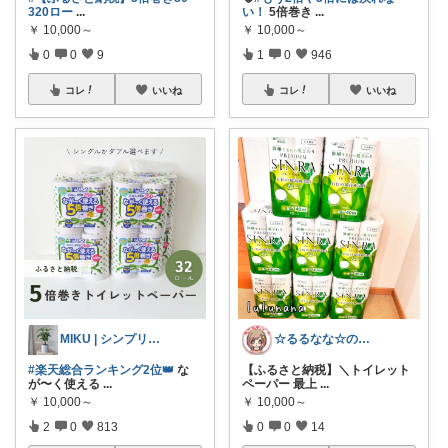
320ロー
...
い！
5倍巻き
...
￥
10,000～
￥
10,000～
0
0
9
1
0
946
コレ
いいね
コレ
いいね
MIKU | シンプリスト主婦
☆るるなな☆のROOM
#楽天総合ランキング2位👑
な
【ふるさと納税】＼トイレット
が〜く使える
...
ペーパー 最上
...
￥
10,000～
￥
10,000～
2
0
813
0
0
14