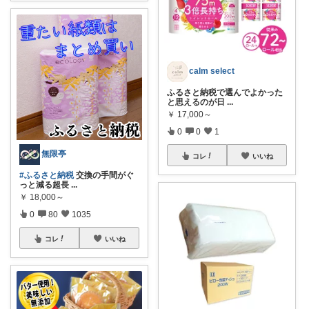
calm select
ふるさと納税で選んでよかった
と思えるのが日
...
￥
17,000～
0
0
1
無限亭
コレ
いいね
#ふるさと納税
交換の手間がぐ
っと減る超長
...
￥
18,000～
0
80
1035
コレ
いいね