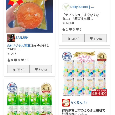
Daily Select｜日用品・食品
「ティッシュ、すぐなくな
る…」「箱ゴミも減
...
￥
6,800
1
0
1
SANJI🩵
コレ
いいね
#オリジナル写真
3枚 今だけ 1
7％OF
...
￥
216
0
0
18
コレ
いいね
らくるん！♪
静岡県富士市のふるさと納税で
注目されている
...