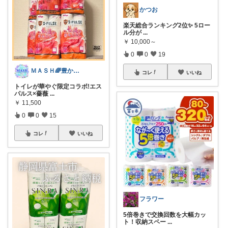
かつお
楽天総合ランキング2位✨ 5ロー
ル分が
...
￥
10,000～
0
0
19
ＭＡＳＨ🌈豊かな生活へカスタマイズ🌈
コレ
いいね
トイレが華やぐ限定コラボ!エス
パルス×薔薇
...
￥
11,500
0
0
15
コレ
いいね
フラワー
5倍巻きで交換回数を大幅カッ
ト！収納スペー
...