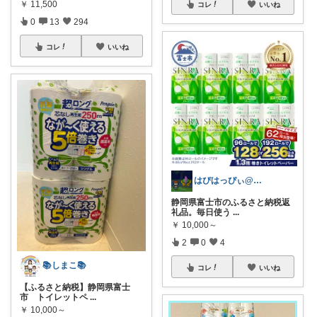
￥
11,500
コレ
いいね
0
13
294
コレ
いいね
はぴはっぴぃ@7/1ご購入感謝！！
静岡県富士市のふるさと納税返
礼品。毎日使う
...
￥
10,000～
2
0
4
📚しまこ📚
コレ
いいね
【ふるさと納税】静岡県富士
市 トイレットペ
...
￥
10,000～