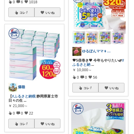
0
6
1018
コレ
いいね
ゆるぽんママ👦👧🐶🌹
🖤5倍巻き🖤 今年もやりたい🌿
#
ふるさと納
...
￥
10,000～
0
0
56
爆睡
コレ
いいね
【
#ふるさと納税
静岡県富士市
日々の生
...
￥
21,000～
0
0
22
コレ
いいね