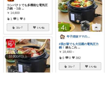
コンパクトでも多機能な電気圧
力鍋 ・1台
...
￥
14,800
1
1
8
コレ
いいね
年子姉妹ママのトシコ｜２歳&３歳
#我が家でも大活躍の電気圧力
鍋！
鍋もこれ
...
￥
18,480～
10,000
件
以上
0
0
382
コレ
いいね
izm｜ありがとうございます🌿
🍚「ご飯もおかずももっと手軽
に作りたい✨」
...
￥
21,440～