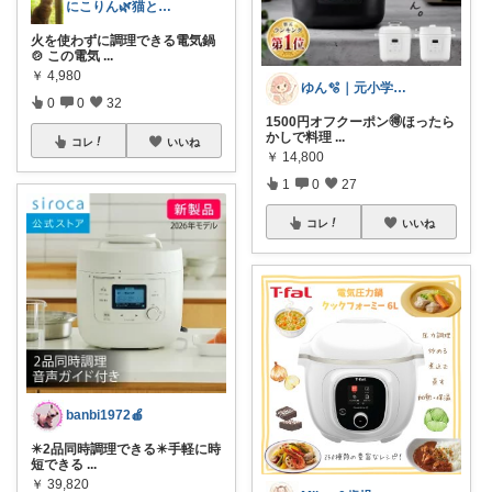
にこりん🌿猫と暮らす主婦のROOM😹
火を使わずに調理できる電気鍋
🍲 この電気
...
￥
4,980
ゆん🫧｜元小学校教員ママ👩‍🏫
0
0
32
1500円オフクーポン🉐ほったら
かしで料理
...
コレ
いいね
￥
14,800
1
0
27
コレ
いいね
banbi1972🍎
✴️2品同時調理できる✴️手軽に時
短できる
...
￥
39,820