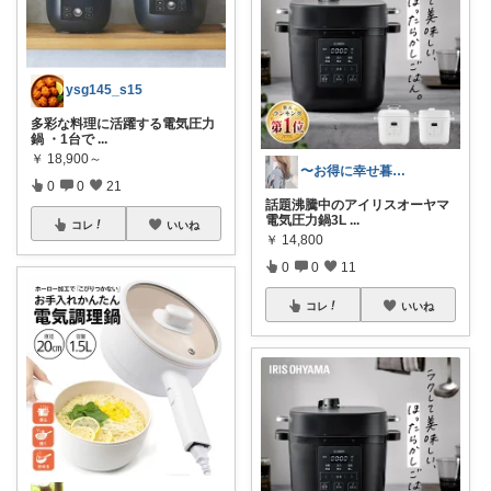
ysg145_s15
多彩な料理に活躍する電気圧力
鍋 ・1台で
...
￥
18,900～
〜お得に幸せ暮らし〜
0
0
21
話題沸騰中のアイリスオーヤマ
電気圧力鍋3L
...
コレ
いいね
￥
14,800
0
0
11
コレ
いいね