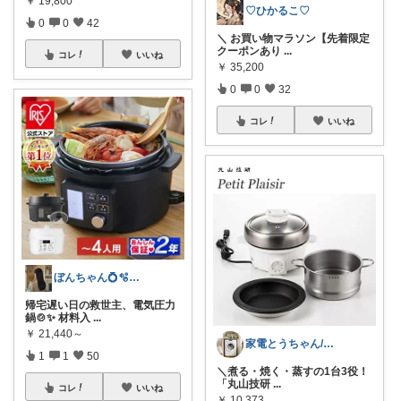
￥
19,800
♡ひかるこ♡
0
0
42
＼ お買い物マラソン【先着限定
クーポンあり
...
コレ
いいね
￥
35,200
0
0
32
コレ
いいね
ぼんちゃん💍🫧経由購入感謝✨
帰宅遅い日の救世主、電気圧力
鍋🍲✨ 材料入
...
￥
21,440～
家電とうちゃん/2児のパパ✨️購入感謝！
1
1
50
​＼煮る・焼く・蒸すの1台3役！
「丸山技研
...
コレ
いいね
￥
10,373