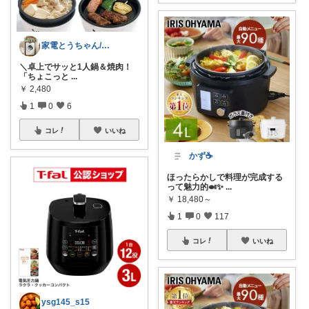
家電とうちゃん/2児のパパ✨️購入感謝！
​＼卓上でサッと1人鍋＆焼肉！
「ちょこっと
...
￥
2,480
1
0
6
コレ
いいね
かず☕️
ほったらかしで料理が完成する
って魅力的🍛✨
...
￥
18,480～
1
0
117
コレ
いいね
ysg145_s15