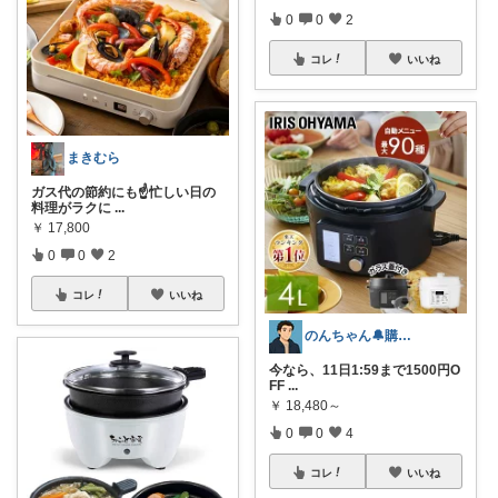
0
0
2
コレ
いいね
まきむら
ガス代の節約にも☝️忙しい日の
料理がラクに
...
￥
17,800
0
0
2
コレ
いいね
のんちゃん🔔購入感謝です✨
今なら、11日1:59まで1500円O
FF
...
￥
18,480～
0
0
4
コレ
いいね