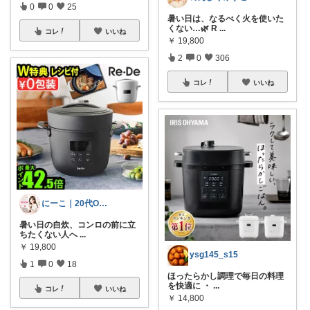
0
0
25
暑い日は、なるべく火を使いた
くない…🌿 R
...
コレ
いいね
￥
19,800
2
0
306
コレ
いいね
にーこ｜20代OLの買ってよかった部屋
暑い日の自炊、コンロの前に立
ちたくない人へ
...
￥
19,800
ysg145_s15
1
0
18
ほったらかし調理で毎日の料理
を快適に ・
...
コレ
いいね
￥
14,800