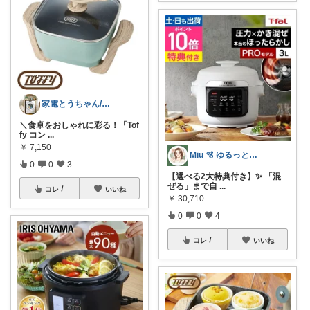
家電とうちゃん/2児のパパ✨️購入感謝！
＼食卓をおしゃれに彩る！「Tof
fy コン
...
￥
7,150
Miu 🫧 ゆるっと自分磨き。
0
0
3
【選べる2大特典付き】✨ 「混
ぜる」まで自
...
コレ
いいね
￥
30,710
0
0
4
コレ
いいね