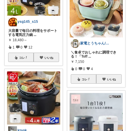
ysg145_s15
大容量で毎日の料理をサポート
する電気圧力鍋
...
￥
18,480～
家電とうちゃん/2児のパパ✨️購入感謝！
1
0
12
​＼食卓でおしゃれに調理でき
る！「Toff
...
コレ
いいね
￥
7,150
0
0
4
コレ
いいね
ktank