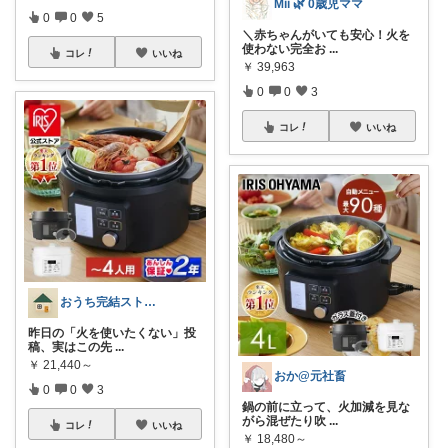
Mii 🌿 0歳児ママ
0
0
5
＼赤ちゃんがいても安心！火を
使わない完全お
...
コレ
いいね
￥
39,963
0
0
3
コレ
いいね
おうち完結ストックROOM
昨日の「火を使いたくない」投
稿、実はこの先
...
￥
21,440～
おか@元社畜
0
0
3
鍋の前に立って、火加減を見な
がら混ぜたり吹
...
コレ
いいね
￥
18,480～