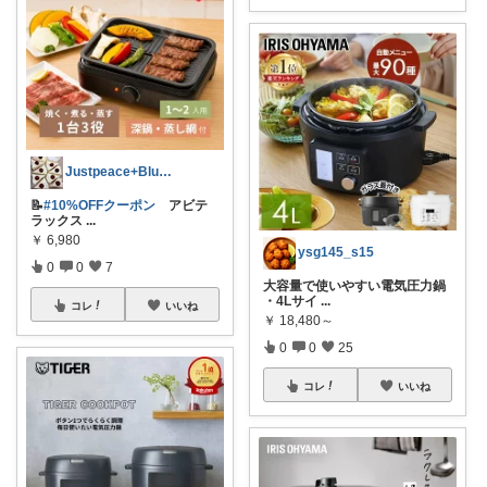
Justpeace+Blue🌾皆様感謝
📝
#10%OFFクーポン
アビテ
ラックス
...
￥
6,980
ysg145_s15
0
0
7
大容量で使いやすい電気圧力鍋
・4Lサイ
...
コレ
いいね
￥
18,480～
0
0
25
コレ
いいね