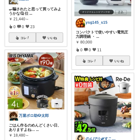
🍳騙されたと思って買ってみよ
うかな🤔 仕
...
￥
21,440～
ysg145_s15
0
0
23
コンパクトで使いやすい電気圧
力調理鍋 ・
...
コレ
いいね
￥
80,000
0
0
11
コレ
いいね
万屋ポロ助🐶太郎
ごはん作るのめんどくさい日、
ありますよね…
...
￥
18,480～
のんびり🌿すこやか暮らし