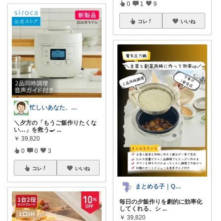
0
1
9
コレ
いいね
忙しいあなた、はっちょ家電・便利グッズ便
＼夕方の「もうご飯作りたくな
い…」を救う🍳
...
￥
39,820
0
0
3
コレ
いいね
まとめる子｜QOL上げる暮らし×美容
毎日の夕飯作りを劇的に効率化
してくれる、シ
...
￥
39,820