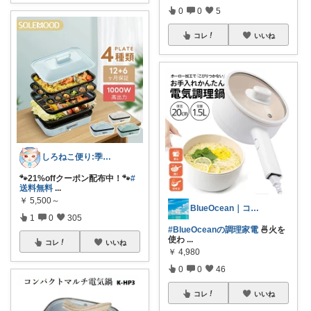
0
0
5
コレ
いいね
しろねこ便り:季節のおすすめ
🐾21%offクーポン配布中！🐾
#
送料無料
...
￥
5,500～
BlueOcean｜コレクション190⤴
1
0
305
#BlueOceanの調理家電
🍜火を
使わ
...
コレ
いいね
￥
4,980
0
0
46
コレ
いいね