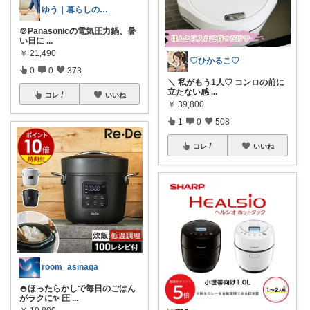
ゆう｜暮らしのお得術
🍲Panasonicの電気圧力鍋、暑
い日に
...
￥
21,490
♡ひかるこ♡
0
0
373
＼ 私がもう1人♡ コンロの前に
立たない感
...
コレ
いいね
￥
39,800
1
0
508
コレ
いいね
room_asinaga
🍚ほったらかしで毎日のごはん
がラクに✨ 圧
...