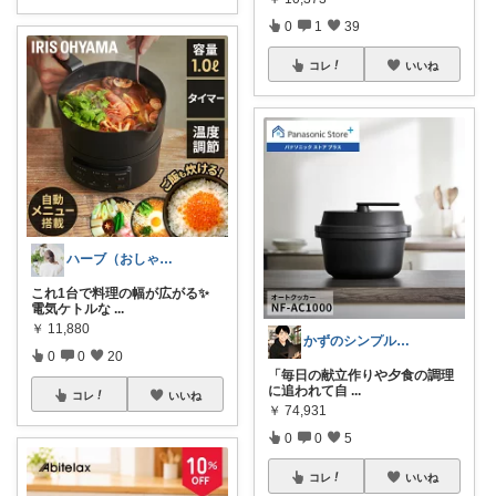
0
1
39
コレ
いいね
ハーブ（おしゃれに楽したい主婦）
これ1台で料理の幅が広がる✨
電気ケトルな
...
￥
11,880
かずのシンプル生活｜一生モノに出会う場所
0
0
20
​「毎日の献立作りや夕食の調理
に追われて自
...
コレ
いいね
￥
74,931
0
0
5
コレ
いいね