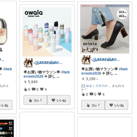
꧁𝑩𝑬𝑩𝑬𓊝𝑹𝑶𝑶𝑴꧂
꧁𝑩𝑬𝑩𝑬𓊝𝑹𝑶𝑶𝑴꧂
꧁𝑩𝑬𝑩𝑬𓊝𝑹𝑶𝑶𝑴꧂
🌟
#beb
🌟お買い物マラソン🌟
#beb
🌟お買い物マラソン🌟
#beb
..
eroom2026
✈︎ 詳し
...
eroom2026
✈︎ 詳し
...
￥
3,190～
￥
5,940
んのコ
ゆる｜ズボラの
...
さんのコ
0
0
4
レ！
0
0
4
コレ
いいね
いいね
コレ
いいね