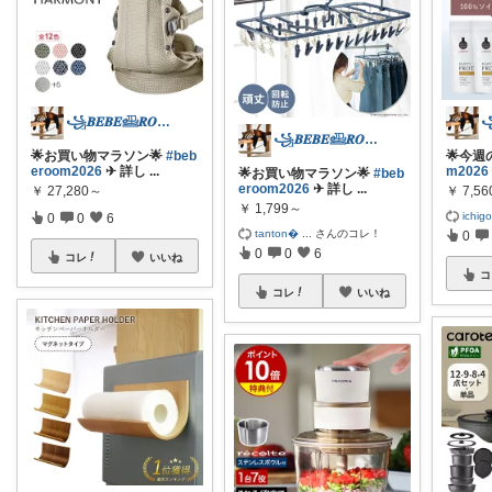
꧁𝑩𝑬𝑩𝑬𓊝𝑹𝑶𝑶𝑴꧂
꧁𝑩𝑬𝑩𝑬𓊝𝑹𝑶𝑶𝑴꧂
🌟お買い物マラソン🌟
#beb
🌟今週
eroom2026
✈︎ 詳し
...
m2026
🌟お買い物マラソン🌟
#beb
eroom2026
✈︎ 詳し
...
￥
27,280～
￥
7,5
￥
1,799～
ichigo
0
0
6
tanton
...
さんのコレ！
0
0
0
6
コレ
いいね
コ
コレ
いいね