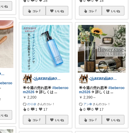
0
0
28
0
0
18
いいね
コレ
いいね
コレ
いいね
꧁𝑩𝑬𝑩𝑬𓊝𝑹𝑶𝑶𝑴꧂
꧁𝑩𝑬𝑩𝑬𓊝𝑹𝑶𝑶𝑴꧂
꧁𝑩𝑬𝑩𝑬𓊝𝑹𝑶𝑶𝑴꧂
beberoo
..
🌟今週の売れ筋🌟
#beberoo
🌟今週の売れ筋🌟
#beberoo
m2026
✈︎ 詳しくは
...
m2026
✈︎ 詳しくは
...
￥
2,200
￥
2,390～
！
のり@
さんのコレ！
アン✿
さんのコレ！
0
1
17
0
0
17
いいね
コレ
いいね
コレ
いいね