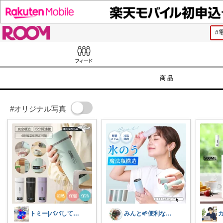
ROOM
Feed
商品
#オリジナル写真
トミー|パパしてます^^
みんと🌱便利な雑貨🌱コーヒー