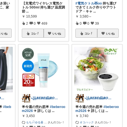
付き添い
【充電式ワイヤレス電気ケ
#電気ケトル🧸oo
持ち運び
に、家
トル 500ml 持ち運び 温度調
できてミルク作りやアウト
節
...
ドア・キャ
...
￥
10,599
￥
3,580～
2
0
469
0
0
39
いいね
コレ
いいね
コレ
いいね
꧁𝑩𝑬𝑩𝑬𓊝𝑹𝑶𝑶𝑴꧂
꧁𝑩𝑬𝑩𝑬𓊝𝑹𝑶𝑶𝑴꧂
꧁𝑩𝑬𝑩𝑬𓊝𝑹𝑶𝑶𝑴꧂
🌟
#beb
🌟今週の売れ筋🌟
#beberoo
🌟今週の売れ筋🌟
#beberoo
..
m2026
✈︎ 詳しくは
...
m2026
✈︎ 詳しくは
...
￥
3,450
￥
3,740
もち𓍯ゆる暮
...
さんのコレ！
オコハック
さんのコレ！