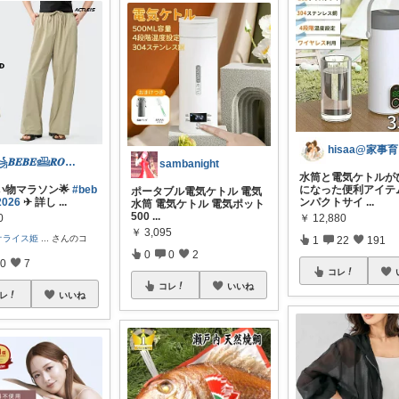
h
꧁𝑩𝑬𝑩𝑬𓊝𝑹𝑶𝑶𝑴꧂
sambanight
水筒と電気ケトルが
い物マラソン🌟
#beb
になった便利アイテム
ポータブル電気ケトル 電気
2026
✈︎ 詳し
...
ンパクトサイ
...
水筒 電気ケトル 電気ポット
500
...
0
￥
12,880
￥
3,095
オライス姫
...
さんのコ
1
22
191
0
0
2
0
7
コレ
コレ
いいね
レ
いいね