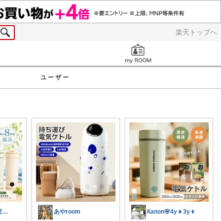
楽天トップへ
お知らせ
ユーザー
まいペース♡実用的でおすすめ!いいかも
あやroom
Кanon🌸4y👧3y👦