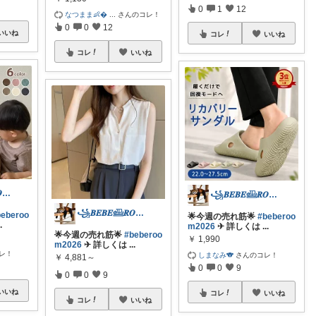
0
1
12
なつまま👶
...
さんのコレ！
0
0
12
いいね
コレ
いいね
コレ
いいね
꧁𝑩𝑬𝑩𝑬𓊝𝑹𝑶𝑶𝑴꧂
꧁𝑩𝑬𝑩𝑬𓊝𝑹𝑶𝑶𝑴꧂
꧁𝑩𝑬𝑩𝑬𓊝𝑹𝑶𝑶𝑴꧂
beberoo
🌟今週の売れ筋🌟
#beberoo
..
m2026
✈︎ 詳しくは
...
🌟今週の売れ筋🌟
#beberoo
￥
1,990
m2026
✈︎ 詳しくは
...
レ！
しまなみ🐨
さんのコレ！
￥
4,881～
0
0
9
0
0
9
いいね
コレ
いいね
コレ
いいね