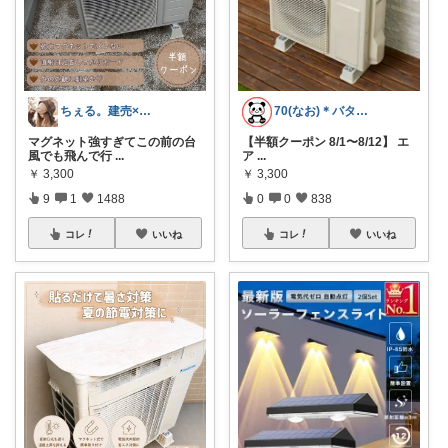
ちぇる。建売×暖色お家づくり
70(なお)＊バタバタな毎日をご機嫌に♡
マグネット強すぎてこの前の台
【半額クーポン 8/1〜8/12】 エ
風でも飛んで行
...
ア
...
￥
3,300
￥
3,300
9
1
1488
0
0
838
コレ
いいね
コレ
いいね