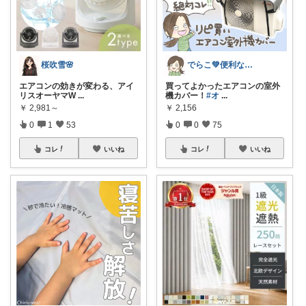
桜吹雪🌸
でらこ💚便利な生活雑貨とママアイテム☺
エアコンの効きが変わる、アイ
買ってよかったエアコンの室外
リスオーヤマW
...
機カバー！
#オ
...
￥
2,981～
￥
2,156
0
1
53
0
0
75
コレ
いいね
コレ
いいね