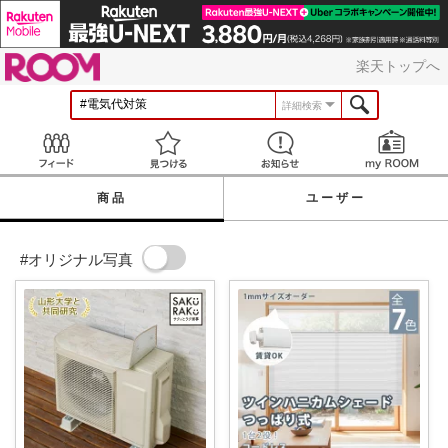
ROOM
楽天トップへ
詳細検索
Feed
見つける
お知らせ
商品
ユーザー
#オリジナル写真