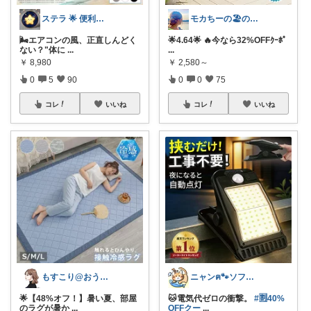
ステラ 🌟 便利グッズと素敵なアイテム
モカちーの🏖️のんびりライフ🐈✨
🌬️エアコンの風、正直しんどく
🌟4.64🌟 🔥今なら32%OFFｸｰﾎﾟ
ない？"体に
...
...
￥
8,980
￥
2,580～
0
5
90
0
0
75
コレ
いいね
コレ
いいね
もすこり@おうち満喫＆外出頑張る
ニャンฅ🐾ソファでくつろぐ猫🐱💕
🌟【48%オフ！】暑い夏、部屋
🐱電気代ゼロの衝撃。
#🈹40%
のラグが暑か
...
OFFクー
...