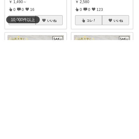
￥
1,490～
￥
2,580
0
0
16
0
0
123
10,000
件
以上
コレ
いいね
コレ
いいね
yonamama
まる｜家事・育児の便利グッズ
エアコンをフル稼働する季節だ
＼8/12まで半額クーポン✨／ 直
からこそ、室外
...
射日光に
...
￥
3,300
￥
3,300
0
2
661
1
0
6
コレ
いいね
コレ
いいね