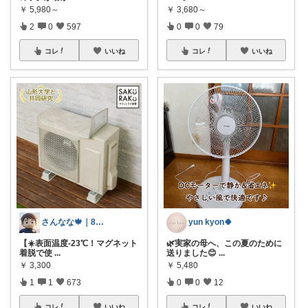
￥
5,980～
￥
3,680～
2
0
597
0
0
79
コレ
いいね
コレ
いいね
さんなな🍁｜8月朝コレチャレンジ🌞
yun kyon🍀
【☀️表面温度-23℃！マグネット
🌿実家の母へ、この夏のために
着脱で使
...
送りました😊
...
￥
3,300
￥
5,480
1
1
673
0
0
12
コレ
いいね
コレ
いいね