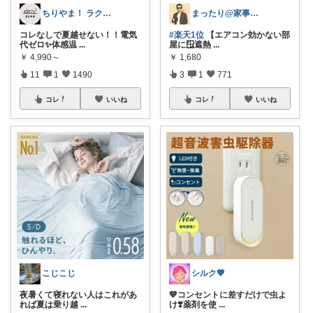
ちりやま！ ラク×便利グッズ🫧
まったり@家事ラク時短アイテム
コレなしで夏越せない！！電気
#楽天1位
【エアコン効かない部
代ゼロ✨体感温
...
屋に🪟遮熱
...
￥
4,990～
￥
1,680
11
1
1490
3
1
771
コレ
いいね
コレ
いいね
こじこじ
シルク💖
夜暑くて寝れない人はこれがあ
💙コンセントに差すだけで虫よ
れば夏は乗り越
...
け❣️薬剤を使
...