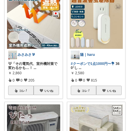
みさみさ🔰
陽｜haru
💡「その電気代、室外機対策で
#クーポンで1点1000円〜💐
36
変わるかも…！
...
0°し
...
￥
2,860
￥
2,580
0
0
205
0
0
815
コレ
いいね
コレ
いいね