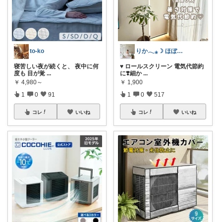
to-ko
りか𓂃⁎☽ ほぼオリ写
寝苦しい夜が続くと、 夜中に何
♥ ロールスクリーン 電気代節約
度も 目が覚
...
に❣️細か
...
￥
4,980～
￥
1,900
1
0
91
1
0
517
コレ
いいね
コレ
いいね