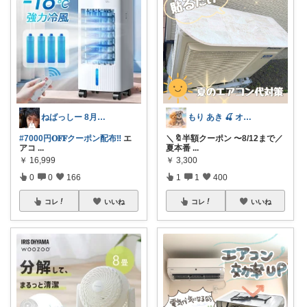
ねばっしー 8月もよろしゅうに☺️
もり あき 🍒 オリ写強化中です♡◡̈
#7000円𝐎𝐅𝐅クーポン配布‼️
エ
＼🔖半額クーポン 〜8/12まで／
アコ
...
夏本番
...
￥
16,999
￥
3,300
0
0
166
1
1
400
コレ
いいね
コレ
いいね