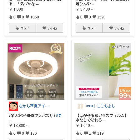
る」「気づかな
...
超ひんや
...
￥
1,000
￥
3,480～
0
0
1050
0
0
159
コレ
いいね
コレ
いいね
なかち🧸夏アイテム＆便利グッズ✨
teru｜ここちよし
\ 楽天1位⭐️SNSで大バズり /
#❣
【はがせる窓ガラスフィルム】
...
水なしで貼れる
...
￥
13,800～
￥
1,640～
0
0
136
0
1
119