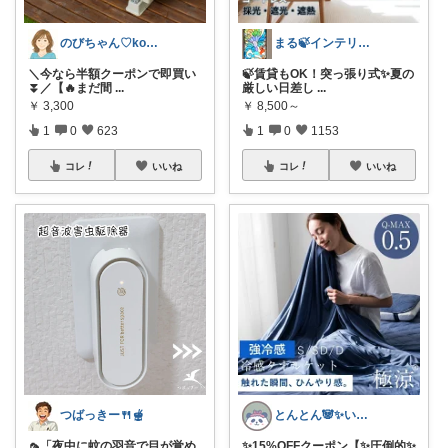
のびちゃん♡korati
まる🍃インテリア×くらし
＼今なら半額クーポンで即買い
🍃賃貸もOK！突っ張り式✨夏の
⏬／【🔥まだ間
...
厳しい日差し
...
￥
3,300
￥
8,500～
1
0
623
1
0
1153
コレ
いいね
コレ
いいね
つばっきー🍴🫕
とんとん🐼✨いいねに感謝です🙇‍♀️
🦟「夜中に蚊の羽音で目が覚め
✨15%OFFクーポン【✨圧倒的✨