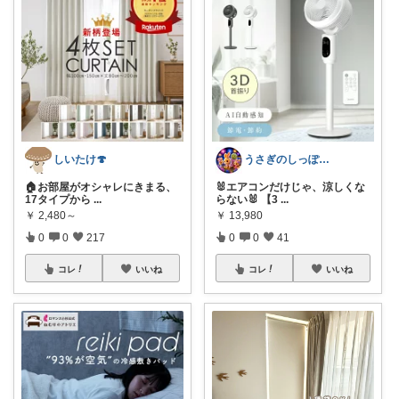
しいたけ🍄
うさぎのしっぽ43🐰2児の母👧朝コレ
🏠お部屋がオシャレにきまる、
🐰エアコンだけじゃ、涼しくな
17タイプから
...
らない🐰 【3
...
￥
2,480～
￥
13,980
0
0
217
0
0
41
コレ
いいね
コレ
いいね