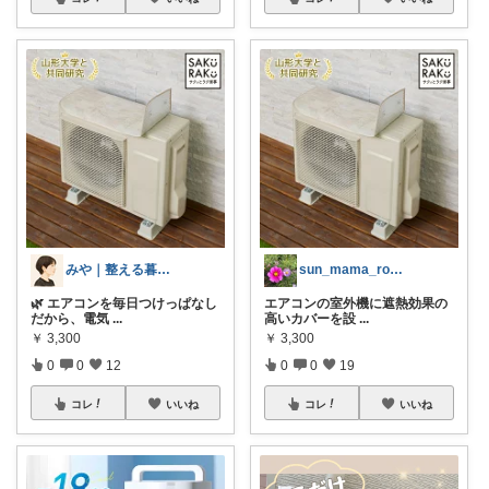
みや｜整える暮らし
sun_mama_room
🌿 エアコンを毎日つけっぱなし
エアコンの室外機に遮熱効果の
だから、電気
...
高いカバーを設
...
￥
3,300
￥
3,300
0
0
12
0
0
19
コレ
いいね
コレ
いいね