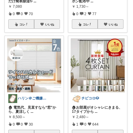
だけ簡単除湿✨
...
ポン配布中
...
￥
7,080
￥
1,730～
0
0
70
0
2
77
コレ
いいね
コレ
いいね
ハリン＠ご機嫌な暮らし💕
チビコロ🐶
🏠 電気代、見直すなら“窓”か
🏠お部屋がオシャレにきまる、
ら、夏涼しく
...
17タイプから
...
￥
8,500～
￥
2,480～
0
0
30
1
0
644