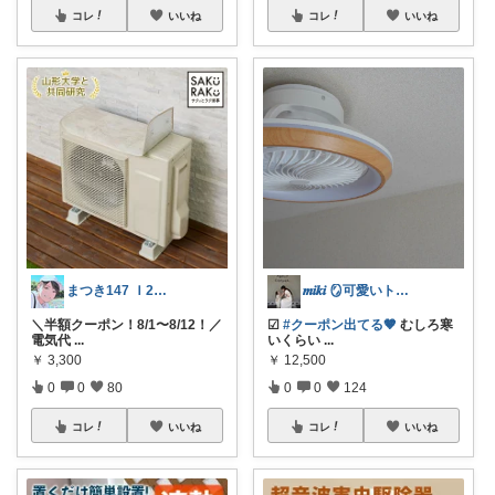
コレ
いいね
コレ
いいね
まつき147 Ｉ2児ママ脱転勤族ぐらし
𝒎𝒊𝒌𝒊 🪞可愛いトレンド集め
＼半額クーポン！8/1〜8/12！／
☑︎
#クーポン出てる🤎
むしろ寒
電気代
...
いくらい
...
￥
3,300
￥
12,500
0
0
80
0
0
124
コレ
いいね
コレ
いいね