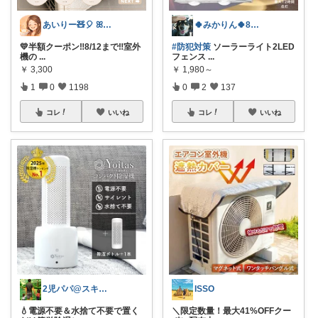
あいりー🧸🎈 ꕤ毎日を快適にꕤ
🍀みかりん🍀8月宜しくお願いします✨
💛半額クーポン‼️8/12まで‼️室外
#防犯対策
ソーラーライト2LED
機の
...
フェンス
...
￥
3,300
￥
1,980～
1
0
1198
0
2
137
コレ
いいね
コレ
いいね
2児パパ@スキマ時間活用術
ISSO
💧電源不要＆水捨て不要で置く
＼限定数量！最大41%OFFクー