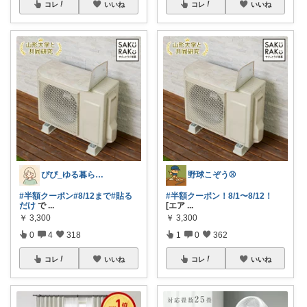
コレ
いいね
コレ
いいね
ぴぴ_ゆる暮らし🌿
野球こぞう⚾️
#半額クーポン
#8/12まで
#貼る
#半額クーポン！8/1〜8/12！
だけ
で
...
[エア
...
￥
3,300
￥
3,300
0
4
318
1
0
362
コレ
いいね
コレ
いいね