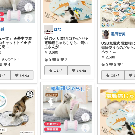
猫狐
はな
黒田智美
ュー文」 ★夢中で遊
🐱 ひとり遊びにぴったり✨
動キャットトイ★ 自
電動猫じゃらしなら、飼い
USB充電式 電動猫
く羽
...
主さんが
...
毎日使うものだから
ペット
...
0
￥
3,680
￥
2,580
u
さんのコレ！
0
0
2
0
4
0
0
1
コレ
いいね
レ
いいね
コレ