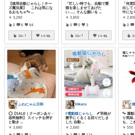
【猫用自動じゃらし｜チー
「忙しい時でも、自動で愛
「何度
ズ魔法屋】 これは気にな
猫を楽しませてあげた
出して
るおもちゃ🐾
...
い…」そんな願いを
...
中にな
￥
3,280
￥
3,850
￥
2,80
0
6
84
0
0
3
0
コレ
いいね
コレ
いいね
コ
ふわにゃん日和
Hikaru
⭕️【SALE｜クーポンあり・
#電動猫じゃらし
🪶羽根が
🐾 
送料無料】 スイッチを押す
勝手にくるくる回りだしま
り気味
と動き
...
した 自動
...
も、こ
￥
3,680
￥
2,680
￥
550
0
0
1
2
2
124
0