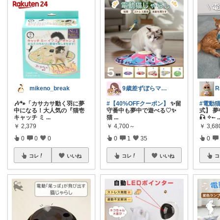
mikeno_break
9歳差ずぼらママの買って良かったもの✨
R
🎶🐾「カサカサ動く羽に夢
#【40%OFFクーポン】
✨留
#電動
中になる！大人気の『猫壱
守番中も夢中で遊べる♡✨
式】 
キャッチ ミ
...
猫
...
🎣 ✧•-
.
￥
2,379
￥
4,700～
￥
3,68
0
0
0
0
1
35
0
コレ
いいね
コレ
いいね
コ