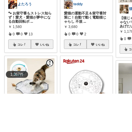
よたろう
teddy
🐾 お留守番もストレス知ら
愛猫の運動不足＆留守番対
ず！愛犬・愛猫が夢中にな
策に！自動で動く電動猫じ
【猫じ
る自動回転ボ
...
ゃらし 不規
...
ゃない
あげた
￥
1,580
￥
3,680
￥
1,1
0
0
13
0
0
2
0
コレ
いいね
コレ
いいね
コ
1,367
件
むぎ@muu.__life
むぎ@muu.__life
気になる電動猫じゃらし🐈
クーポン＋スーパーDEALで
このショップさんは柄が選
お得すぎる😳 むぎくん絶対
#電動
べる👀💕
...
好きなや
...
が夢中