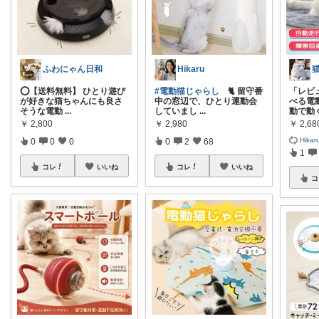
ふわにゃん日和
Hikaru
⭕️【送料無料】 ひとり遊び
#電動猫じゃらし
🐈 留守番
「レビ
が好きな猫ちゃんにも良さ
中の窓辺で、ひとり運動会
べる電
そうな電動
...
していまし
...
動で動
￥
2,800
￥
2,980
￥
2,68
Hikar
0
0
0
0
2
68
1
コレ
いいね
コレ
いいね
コ