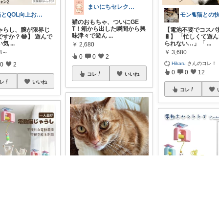
まいにちセレクトdays
猫とQOL向上おじさん🐾
猫のおもちゃ、ついにGE
T！箱から出した瞬間から興
ゃらし、腕が限界じ
【電池不要でコスパ
味津々で遊ん
...
ですか？😂】 遊んで
🔋】 「忙しくて遊
い気
...
られない…」「
...
￥
2,680
78～
￥
3,680
0
0
2
Hikaru
さんのコレ！
0
2
0
0
12
コレ
いいね
レ
いいね
コレ
kinaちゃん家
まこら｜経由購入ありがとうございます✨
キナちゃん🩵 何してあそ
ぶ〜❓🤗 電動猫じゃらし〜
猫じゃらし
猫ちゃん
💛✋ おめ
...
になる電動おもちゃ
期間限定10%OFFク