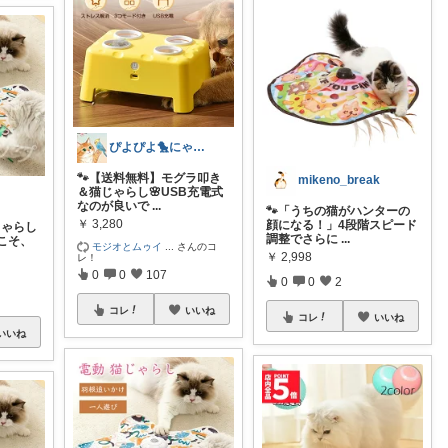
ぴよぴよ🐤にゃんにゃん🐾カニ金魚
🐾【送料無料】モグラ叩き
mikeno_break
＆猫じゃらし🌸USB充電式
なのが良いで
...
🐾「うちの猫がハンターの
￥
3,280
顔になる！」4段階スピード
じゃらし
調整でさらに
...
こそ、
モジオとムゥイ
...
さんのコ
￥
2,998
レ！
0
0
107
0
0
2
コレ
いいね
コレ
いいね
いいね