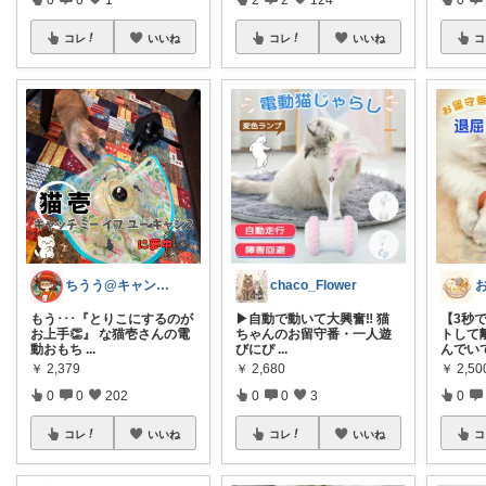
コレ
いいね
コレ
いいね
コ
ちうう@キャンプとネコ様が好きです
chaco_Flower
もう･･･『とりこにするのが
▶︎自動で動いて大興奮‼️ 猫
【3秒
お上手👏』 な猫壱さんの電
ちゃんのお留守番・一人遊
トして
動おもち
...
びにぴ
...
んでい
￥
2,379
￥
2,680
￥
2,50
0
0
202
0
0
3
0
コレ
いいね
コレ
いいね
コ