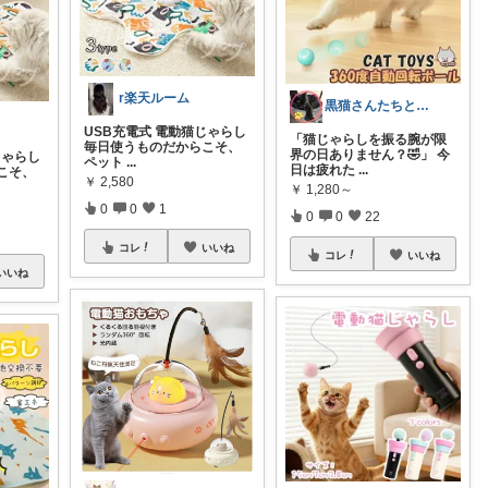
r楽天ルーム
黒猫さんたちとの暮らしズボラ解決ROOM
USB充電式 電動猫じゃらし
「猫じゃらしを振る腕が限
毎日使うものだからこそ、
界の日ありません？🤣」 今
じゃらし
ペット
...
日は疲れた
...
こそ、
￥
2,580
￥
1,280～
0
0
1
0
0
22
コレ
いいね
コレ
いいね
いいね