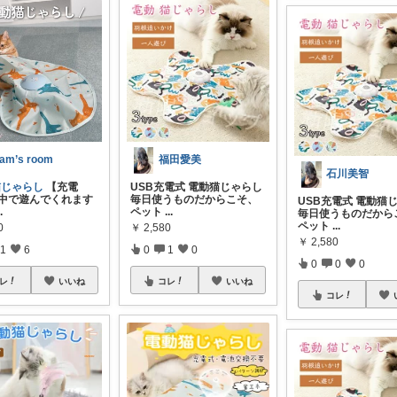
am’s room
福田愛美
石川美智
猫じゃらし
【充電
USB充電式 電動猫じゃらし
夢中で遊んでくれます
毎日使うものだからこそ、
USB充電式 電動猫
..
ペット
...
毎日使うものだから
ペット
...
0
￥
2,580
￥
2,580
1
6
0
1
0
0
0
0
レ
いいね
コレ
いいね
コレ