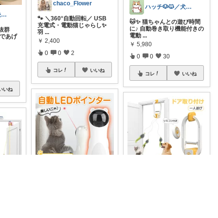
chaco_Flower
ハッチ🐶🐱／犬猫グッズroom
モン🐈猫との快適な暮らし
🐾 ＼360°自動回転／ USB
🐱✨ 猫ちゃんとの遊び時間
充電式・電動猫じゃらし✨
に♪ 自動巻き取り機能付きの
抜群
羽
...
電動
...
んであげ
￥
2,400
￥
5,980
0
0
2
0
0
30
コレ
いいね
コレ
いいね
いいね
にゃんこ専門ルーム😺しらす
ぽんぽん
猫ちゃんの本能をくすぐ
「20%OFFクーポン配布
まじょ＠保護猫3匹と暮らす人
る“光る猫じゃらし”🐱✨ 電
中」【ドア枠に挟んで】猫
動レーザーポ
...
ちゃんが夢中
...
ーポ