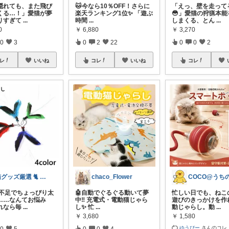
隠れても、また飛び
🐱今なら10％OFF！さらに
「えっ、壁を走って
くる…！」愛猫が夢
楽天ランキング1位✨ 「遊ぶ
😳」愛猫の狩猟本能
りすぎて
...
時間
...
しまくる、とん
...
0
￥
6,880
￥
3,270
0
3
0
2
22
0
0
2
レ
いいね
コレ
いいね
コレ
猫グッズ厳選 🐈 にゃん具市場 🌈
chaco_Flower
運動不足でちょっぴり太
🤖自動でぐるぐる動いて夢
忙しい日でも、ねこ
……なんてお悩み
中‼️ 充電式・電動猫じゃら
遊びのきっかけを作
れなら毎
...
し✨ 忙
...
動じゃらし。動
...
￥
3,680
￥
1,580
ゆうぴー
さんのコレ
0
5
0
0
4