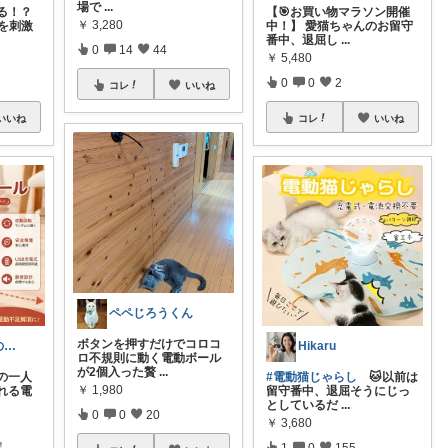
場で
...
る！？
【🎯お買い物マラソン開催
￥
3,280
を刺激
中！】 愛猫ちゃんのお留守
番中、退屈し
...
0
14
44
￥
5,480
0
0
2
コレ
いいね
いいね
コレ
いいね
ペペじろうくん
ボタンを押すだけでコロコ
COCO@うちの犬を喜ばせたい♪
Hikaru
ロ不規則に動く電動ボール
が2個入った贅
...
の一人
#電動猫じゃらし
🐱以前は
￥
1,980
れる電
留守番中、退屈そうにじっ
としているだ
...
0
0
20
￥
3,680
！
1
0
155