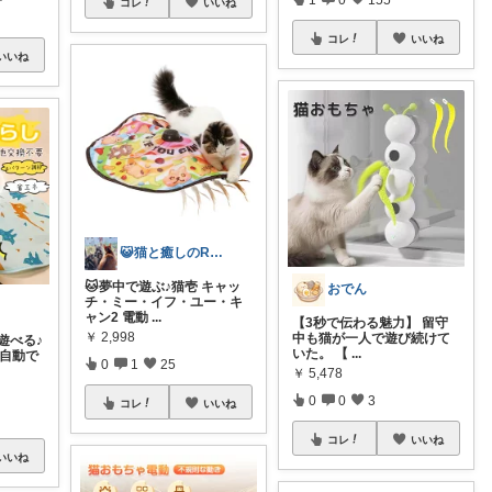
コレ
いいね
コレ
いいね
いいね
😺猫と癒しのRoom😺
🐱夢中で遊ぶ♪猫壱 キャッ
おでん
チ・ミー・イフ・ユー・キ
ャン2 電動
...
【3秒で伝わる魅力】 留守
￥
2,998
中も猫が一人で遊び続けて
遊べる♪
いた。 【
...
・自動で
0
1
25
￥
5,478
0
0
3
コレ
いいね
コレ
いいね
いいね