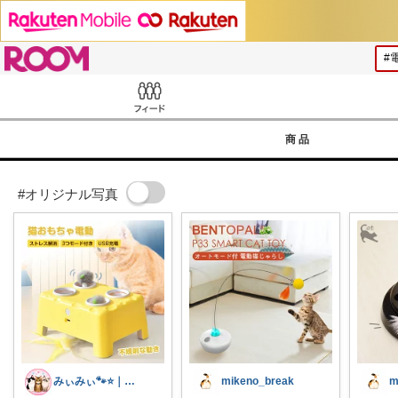
ROOM
Feed
商品
#オリジナル写真
みぃみぃ🐾⭐｜猫と暮らすROOM
mikeno_break
m