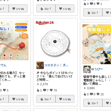
0
0
1
レ
いいね
コレ
いいね
コレ
おでん
コロタヌン │ 犬猫アイテム
ゆうぴー
で伝わる魅力】 セッ
🎉 今ならポイント10％バッ
離れても、ずっと遊
ク！✨ 「遊んであげたいけ
😺留守番中も楽しく
てくれ
...
ど時間
...
電動猫じゃらし！ 
動いて興味
...
0
￥
2,379
￥
3,680
0
5
1
7
70
0
0
15
レ
いいね
コレ
いいね
コレ