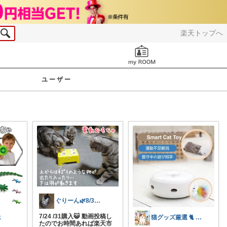
楽天トップへ
お知らせ
ユーザー
ぐりーん🌿8/3🍞ありがとう🙇‍♀
7/24 /31購入😺 動画投稿し
k
猫グッズ厳選 🐈 にゃん具市場 🌈
たのでお時間あれば楽天市