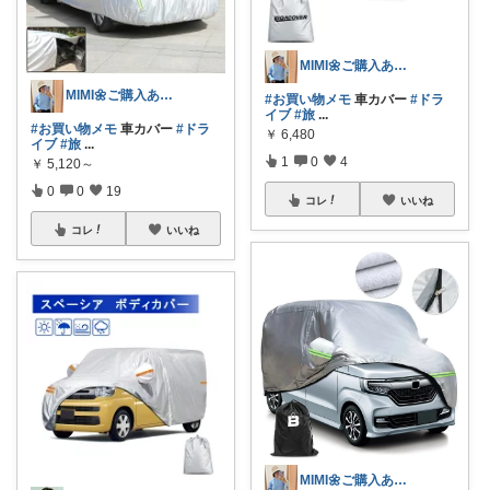
MIMI🌼ご購入ありがとうございます。
MIMI🌼ご購入ありがとうございます。
#お買い物メモ
車カバー
#ドラ
イブ
#旅
...
#お買い物メモ
車カバー
#ドラ
￥
6,480
イブ
#旅
...
1
0
4
￥
5,120～
0
0
19
コレ
いいね
コレ
いいね
MIMI🌼ご購入ありがとうございます。