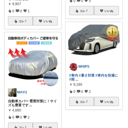
0
0
5
￥
9,907
0
0
1
コレ
いいね
コレ
いいね
WHIPS
#車内
#暑さ対策
#車内を快適に
#雨
...
￥
9,180
0
0
2
MAYU
自動車カバー 雹害対策に！サイ
コレ
いいね
ズも豊富です
...
￥
4,880
0
0
2
コレ
いいね