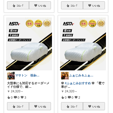
コレ
いいね
コレ
いいね
マサトン 祝👍7000プロフも見てね
ふぁじみ＆ふぁじおさん
大型車にも対応するオーダーメ
🌸
#ふぁじみおすすめ
🌸 「雹で
イド仕様で、細
...
車が
...
￥
24,320～
￥
24,320～
0
0
3
0
0
2
コレ
いいね
コレ
いいね