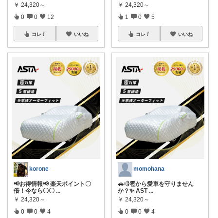
￥
24,320～
￥
24,320～
0
0
12
1
0
5
コレ
いいね
コレ
いいね
korone
momohana
📢お得情報📢 楽天ポイント〇
🚗💨雹から愛車を守りません
倍！今なら〇〇
...
か？✨ AST
...
￥
24,320～
￥
24,320～
0
0
4
0
0
4