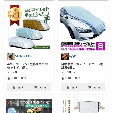
SHINGO358
ay🦖
🚗✨テマトラン1型補修用カバー
自動車用 ボディーカバー ⭐︎雹
セットで、愛
...
対策❄️裏
...
￥
37,800
￥
3,980～
0
0
2
0
0
2
コレ
いいね
コレ
いいね