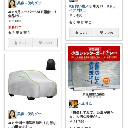
美容～便利グッズメイン✨
#お買い物メモ
車カバー
#ドラ
イブ
#旅
...
🚗✨ 9月スーパーSALE開催中！
￥
5,480
全品P5
...
￥
5,083
0
0
2
掲載終了
2
0
3
コレ
いいね
コレ
いいね
ハルりん
「想像してみて。台風が来た
美容～便利グッズメイン✨
日、大切な愛車が
...
￥
21,796～
🚗✨ 全国一律送料無料！お得な
この機会をお
...