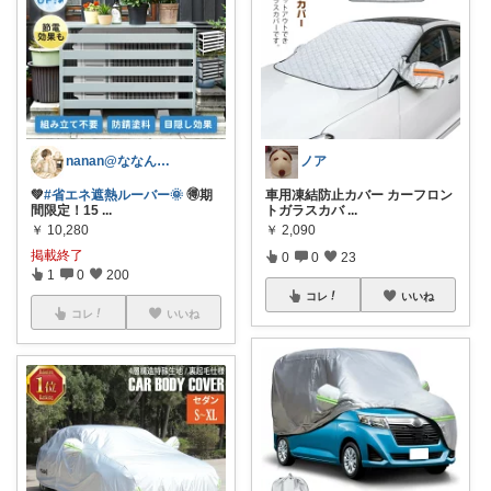
nanan@ななんぶろぐ。☕️🌿‬
ノア
💚
#省エネ遮熱ルーバー🌞
🉐期
車用凍結防止カバー カーフロン
間限定！15
...
トガラスカバ
...
￥
10,280
￥
2,090
掲載終了
0
0
23
1
0
200
コレ
いいね
コレ
いいね