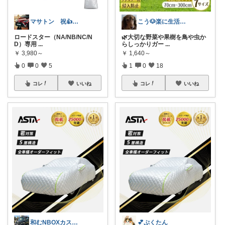
マサトン 祝👍7000プロフも見てね
こう🐶楽に生活していく
ロードスター（NA/NB/NC/N
🌿大切な野菜や果樹を鳥や虫か
D）専用
...
らしっかりガー
...
￥
3,980～
￥
1,640～
0
0
5
1
0
18
コレ
いいね
コレ
いいね
和むNBOXカスタム👍上限中🙇
💕ぷくたん