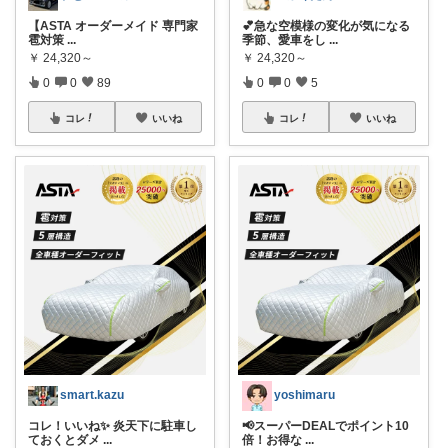
【ASTA オーダーメイド 専門家
💕急な空模様の変化が気になる
雹対策
...
季節、愛車をし
...
￥
24,320～
￥
24,320～
0
0
89
0
0
5
コレ
いいね
コレ
いいね
smart.kazu
yoshimaru
コレ！いいね✨ 炎天下に駐車し
📢スーパーDEALでポイント10
ておくとダメ
...
倍！お得な
...