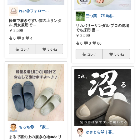
れい@フォロー＆経由購入感謝です♪
三つ葉 7/10経由購入感謝
軽量で履きやすい雲の上サンダ
ル 男女兼用で
...
リカバリーサンダル プロの現場
でも採用 雲
...
￥
2,599
￥
2,599
0
0
4
0
0
66
コレ
いいね
コレ
いいね
ちっち🐵 『家族みんなのええもん』
ゆきとら🐯｜暮らしをラクにしたいパパ
まるで雲の上の履き心地☁️✨ リ