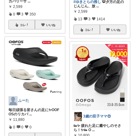
カバリーサ
...
#ゆきとらの推し
🐯夕方の足の
じんじん、放
...
￥
2,599
￥
2,599
0
3
350
13
3
1414
コレ
いいね
コレ
いいね
ふーた
毎日頑張る皆さんの足に✨OOF
OSのリカバ
...
3歳の双子ママ😍
￥
11,880
👟✨ 疲れた足に癒やしのそさ
0
0
0
ら！✨👟 O
...
￥
10,800