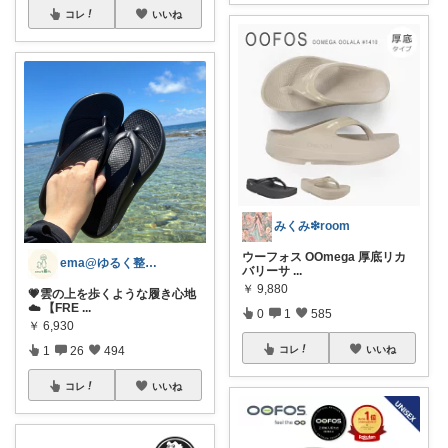
コレ
いいね
みくみ❇room
ウーフォス OOmega 厚底リカ
ema@ゆるく整う暮らし
バリーサ
...
￥
9,880
💗雲の上を歩くような履き心地
☁️ 【FRE
...
0
1
585
￥
6,930
1
26
494
コレ
いいね
コレ
いいね