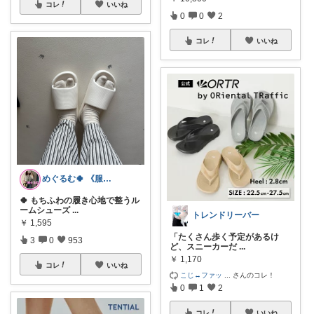
コレ
いいね
0
0
2
コレ
いいね
めぐるむ🍀 《服と暮らし》朝コレ
🍀 もちふわの履き心地で整うル
ームシューズ
...
トレンドリーバー
￥
1,595
「たくさん歩く予定があるけ
3
0
953
ど、スニーカーだ
...
￥
1,170
コレ
いいね
こじ↔️ファッ
...
さんのコレ！
0
1
2
コレ
いいね