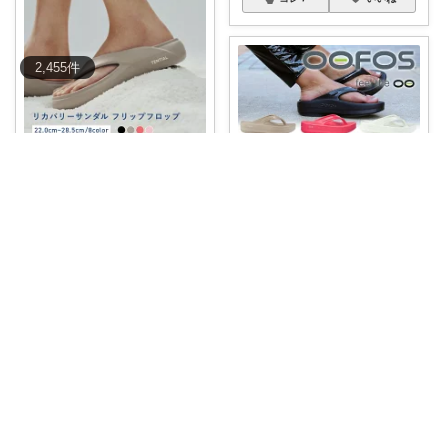
2,455
件
にょほっしゅ8376/❤️女子力ＵＰ❤️
🎀👣足元から癒しをチャージ！
毎日頑張るあな
...
￥
7,920
とーふ😚いつもご購入感謝です🙇
0
0
123
✨ふわふわの履き心地で、一日
中歩いても疲れ
...
コレ
いいね
￥
12,980
2
0
7
コレ
いいね