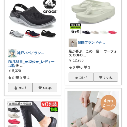
韓国ブランド子供服オーナーnatsumi
足が喜ぶ、この一足！ ウーフォ
神戸パパ／ランキング＆レビュー毎日掲載
ス OOFO
...
￥
12,980
#6月28日_👑12位👑_レディー
ス靴
🌟
...
0
0
3
￥
5,320
0
0
4
コレ
いいね
コレ
いいね