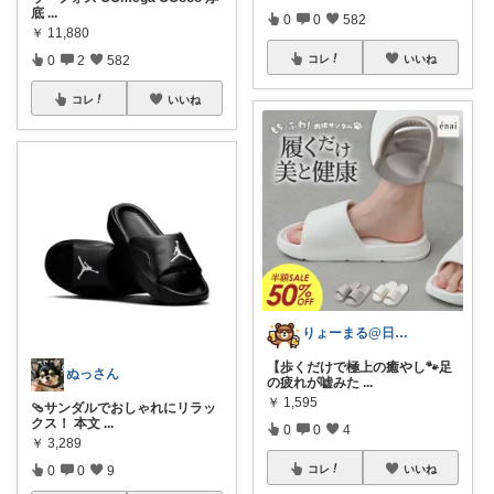
底
...
0
0
582
￥
11,880
0
2
582
コレ
いいね
コレ
いいね
りょーまる@日用品×ファッション
【歩くだけで極上の癒やし🐾足
ぬっさん
の疲れが嘘みた
...
￥
1,595
🩴サンダルでおしゃれにリラッ
クス！ 本文
...
0
0
4
￥
3,289
0
0
9
コレ
いいね