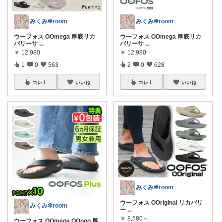
みくみ❇room
みくみ❇room
ウーフォス OOmega 厚底リカ
ウーフォス OOmega 厚底リカ
バリーサ
...
バリーサ
...
￥
12,980
￥
12,980
1
0
563
2
0
628
コレ
いいね
コレ
いいね
みくみ❇room
ウーフォス OOriginal リカバリ
みくみ❇room
ー
...
￥
8,580～
ウーフォス OOmega OOooo 厚