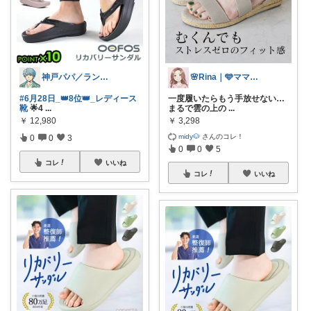
🌸Rina｜🩵ママ必見アイテム🩵
神戸パパ／ランキング＆レビュー毎日掲載
一度履いたらもう手放せない…
#6月28日_👑8位👑_レディース
まるで雲の上の
...
靴
🌟4
...
￥
3,298
￥
12,980
midy🐶
さんのコレ！
0
0
3
0
0
5
コレ
いいね
コレ
いいね