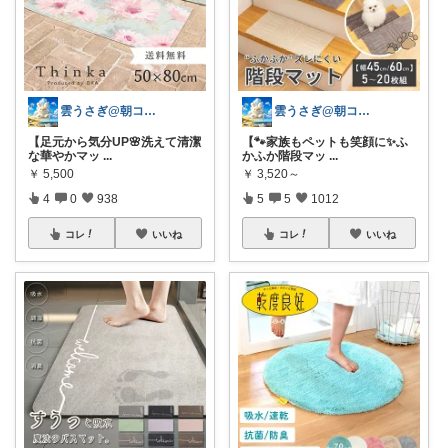
雲うさぎ@朝コレ❤良質便利時短グッズ🐰
雲うさぎ@朝コレ❤良質便利時短グッズ🐰
【足元から気分UP🌸洗えて清潔
【🐾家族もペットも笑顔に✨ふ
な華やかマッ
...
かふか階段マッ
...
￥
5,500
￥
3,520～
4
0
938
5
5
1012
コレ
いいね
コレ
いいね