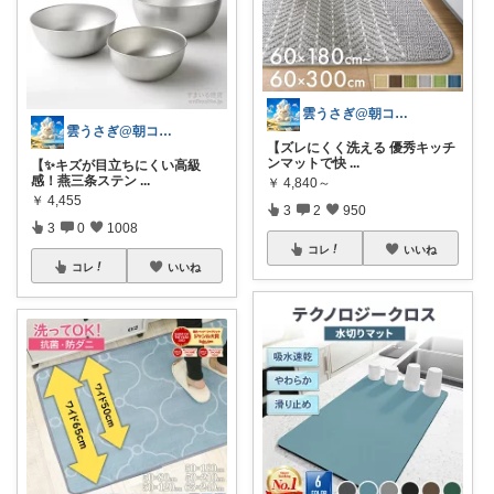
雲うさぎ@朝コレ❤良質便利時短グッズ🐰
雲うさぎ@朝コレ❤良質便利時短グッズ🐰
【ズレにくく洗える 優秀キッチ
ンマットで快
...
【✨キズが目立ちにくい高級
感！燕三条ステン
...
￥
4,840～
￥
4,455
3
2
950
3
0
1008
コレ
いいね
コレ
いいね