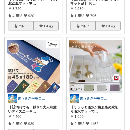
北欧風マット🧡
...
マット🛁】 お
...
￥
3,720
￥
2,530～
4
3
920
1
3
795
コレ
いいね
コレ
いいね
雲うさぎ@朝コレ❤良質便利時短グッズ🐰
雲うさぎ@朝コレ❤良質便利時短グッズ🐰
【🐭汚れても一拭き✨大人可愛
【サラッと吸水✨梅炭糸の水切
いディズニーキ
...
り吸水マットで
...
￥
4,400
￥
1,650～
3
0
939
2
3
1162