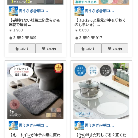
雲うさぎ@朝コレ❤良質便利時短グッズ🐰
雲うさぎ@朝コレ❤良質便利時短グッズ🐰
【🛁割れない珪藻土⁉️ 柔らか＆
【☽ふわっと足元が幸せ♡乾く
速乾で毎日
...
のも早い☀️】
...
￥
1,980
￥
6,050
3
2
809
3
0
917
コレ
いいね
コレ
いいね
雲うさぎ@朝コレ❤良質便利時短グッズ🐰
雲うさぎ@朝コレ❤良質便利時短グッズ🐰
【え、トイレがホテル級に変わ
【そのIHまだ汚してる？置くだ