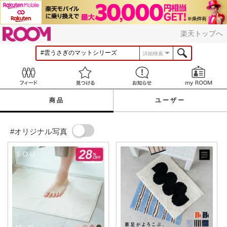
ROOM
楽天トップへ
詳細検索
Feed
見つける
お知らせ
商品
ユーザー
#オリジナル写真