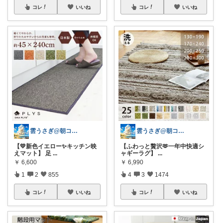
コレ
いいね
コレ
いいね
雲うさぎ@朝コレ❤良質便利時短グッズ🐰
雲うさぎ@朝コレ❤良質便利時短グッズ🐰
【💛新色イエロー✨キッチン映
【ふわっと贅沢🫶一年中快適シ
えマット】 足
...
ャギーラグ】
...
￥
6,600
￥
6,990
1
2
855
4
3
1474
コレ
いいね
コレ
いいね