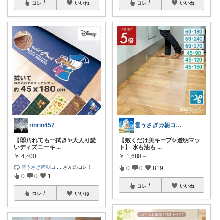
コレ
いいね
コレ
いいね
rinrin457
雲うさぎ@朝コレ❤良質便利時短グッズ🐰
【🐭汚れても一拭き✨大人可愛
【敷くだけ美キープ✨透明マッ
いディズニーキ
...
ト】 水も油も
...
￥
4,400
￥
1,680～
雲うさぎ@朝コ
...
さんのコレ！
0
0
819
0
0
1
コレ
いいね
コレ
いいね