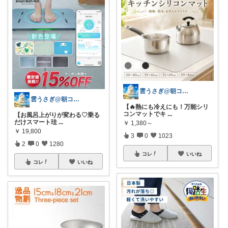
雲うさぎ@朝コレ❤良質便利時短グッズ🐰
雲うさぎ@朝コレ❤良質便利時短グッズ🐰
【🔥熱にも冷えにも！万能シリ
コンマットでキ
...
【お風呂上がりが変わる♡乗る
だけスマート珪
...
￥
1,380～
￥
19,800
3
0
1023
2
0
1280
コレ
いいね
コレ
いいね