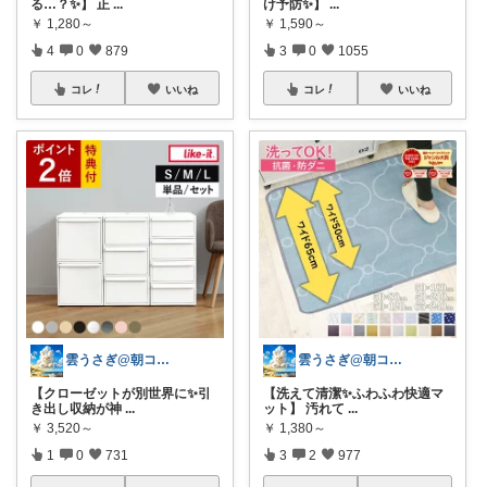
る…？✨】 正
...
け予防✨】
...
￥
1,280～
￥
1,590～
4
0
879
3
0
1055
コレ
いいね
コレ
いいね
雲うさぎ@朝コレ❤良質便利時短グッズ🐰
雲うさぎ@朝コレ❤良質便利時短グッズ🐰
【クローゼットが別世界に✨引
【洗えて清潔✨ふわふわ快適マ
き出し収納が神
...
ット】 汚れて
...
￥
3,520～
￥
1,380～
1
0
731
3
2
977