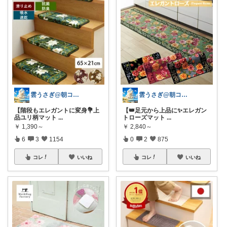
雲うさぎ@朝コレ❤良質便利時短グッズ🐰
雲うさぎ@朝コレ❤良質便利時短グッズ🐰
【階段もエレガントに変身💐上
【👑足元から上品に✨エレガン
品ユリ柄マット
...
トローズマット
...
￥
1,390～
￥
2,840～
6
3
1154
0
2
875
コレ
いいね
コレ
いいね