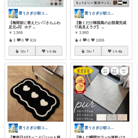
雲うさぎ@朝コレ❤良質便利時短グッズ🐰
雲うさぎ@朝コレ❤良質便利時短グッズ🐰
【梅雨前に替えたい♡さらふわ
【敷くだけ韓国風のお部屋完成
足元🛁】 ホテ
...
🤍高見えラグ】
...
￥
1,568
￥
3,980
3
0
916
4
0
1006
コレ
いいね
コレ
いいね
雲うさぎ@朝コレ❤良質便利時短グッズ🐰
雲うさぎ@朝コレ❤良質便利時短グッズ🐰
【💗毎日がほっこり♡ハート柄
【踏んだ瞬間サラッ✨速乾バス