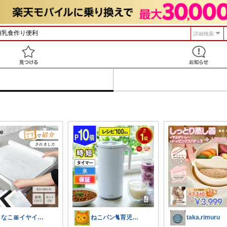
詳細検索
見つける
きなこ🎀イヤイヤ期育児中
ねこパン🐈育児お助け
taka.rimuru