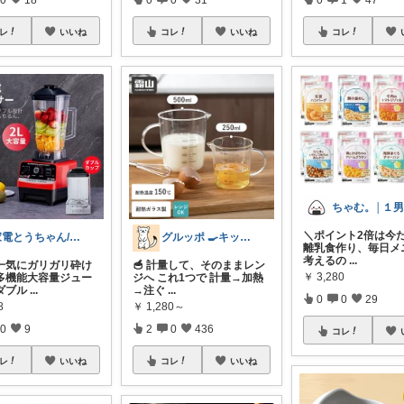
レ
いいね
コレ
いいね
コレ
＼ポイント2倍は今だ
家電とうちゃん/2児のパパ✨️購入感謝！
グルッポ 🍳キッチン
離乳食作り、毎日メ
考えるの
...
も一気にガリガリ砕け
🥣 計量して、そのままレン
￥
3,280
多機能大容量ジュー
ジへ これ1つで 計量→加熱
ダブル
...
→注ぐ
...
0
0
29
8
￥
1,280～
0
9
2
0
436
コレ
レ
いいね
コレ
いいね