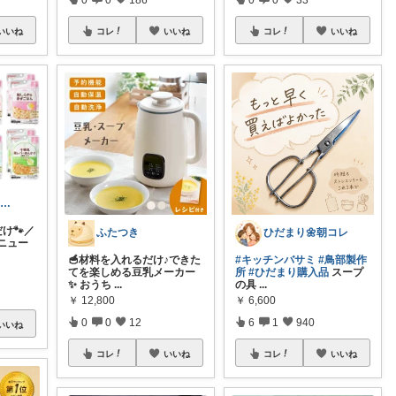
いいね
コレ
いいね
コレ
いいね
ちゃむ。│１男２女＋🐶のふっくらママ
け🐾／
ふたつき
ひだまり🌼朝コレ
ニュー
🥣材料を入れるだけ♪できた
#キッチンバサミ
#鳥部製作
てを楽しめる豆乳メーカー
所
#ひだまり購入品
スープ
✨ おうち
...
の具
...
￥
12,800
￥
6,600
0
0
12
6
1
940
いいね
コレ
いいね
コレ
いいね