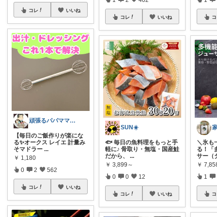
コレ
いいね
コレ
いいね
コ
頑張るパパママ応援隊@育児・子供用品紹介
SUN☀️
【毎日のご飯作りが楽にな
る✨オークス レイエ 計量み
🐟 毎日の魚料理をもっと手
​＼氷
そマドラー
...
軽に♪ 骨取り・無塩・国産鮭
る！「
だから、
...
サー（
￥
1,180
￥
3,899～
￥
7,85
0
2
562
0
0
12
1
コレ
いいね
コレ
いいね
コ