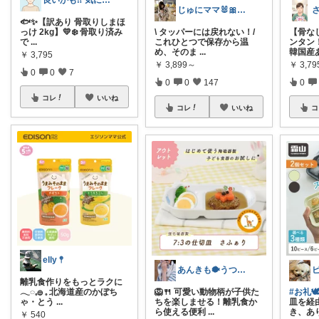
良いかも⁉ 気になる‼🤔
じゅにママ🐰🎀2yboyワーママ
🐟✨【訳あり 骨取りしまほ
っけ 2kg】💛❄️ 骨取り済み
\ タッパーには戻れない！/
【骨な
で
...
これひとつで保存から温
ンタン
め、そのま
...
韓国産
￥
3,795
￥
3,899～
￥
3,79
0
0
7
0
0
147
0
コレ
いいね
コレ
いいね
コ
elly 𖤣
あんきも🐡うつわ好き/10日購入感謝
離乳食作りをもっとラクに
𓂃◌𓈒𓐍 𓈒 北海道産のかぼち
🦁🍴 可愛い動物柄が子供た
#お礼🕊
ゃ・とう
...
ちを楽しませる！離乳食か
皿を経
ら使える便利
...
き、あ
￥
540