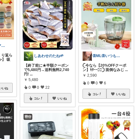
頑張るパパママ応援隊@育児・子供用品紹介
くり返ら
しあわせのたね🌱
🦋ML🦋いつもありがとう💓
】 吸
【終了前に★半額クーポン
𓊆今なら【20%OFFクーポ
で5,480円→送料無料2,740
ン】ｷﾀｰｰ❤️‍🔥𓊇 面倒なみじ
...
円!
...
￥
2,590
￥
5,480
0
0
6
0
0
22
いいね
コレ
いいね
コレ
いいね