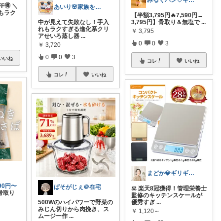
みるくパン♡キッチンルーム
F🉐 ＼
あいり🌸家族を守るワーママ
もラク
【半額3,795円🔥7,590円→
中が見えて失敗なし！手入
3,795円】骨取り＆無塩で
...
れもラクすぎる進化系クリ
￥
3,795
アせいろ蒸し器
...
0
0
3
￥
3,720
0
0
3
いいね
コレ
いいね
コレ
いいね
まどか💎ギリギリアラサーOL
90円〜
ぱそがじぇ＠在宅
⚖️ 楽天8冠獲得！管理栄養士
骨取り
監修のキッチンスケールが
500Wのハイパワーで野菜の
優秀すぎ
...
みじん切りから肉挽き、ス
￥
1,120～
ムージー作
...