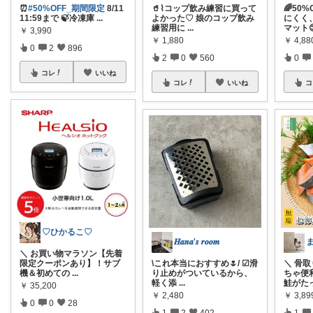
⏰
#50%OFF_期間限定
8/11
🥤⌇コップ飲み練習に買って
🌈50
11:59まで 🍃冷凍庫
...
よかった♡ 娘のコップ飲み
にくく
練習用に
...
マット
￥
3,990
￥
1,880
￥
4,88
0
2
896
2
0
560
0
コレ
いいね
コレ
いいね
コ
♡ひかるこ♡
𝑯𝒂𝒏𝒂'𝒔 𝒓𝒐𝒐𝒎
＼ お買い物マラソン【先着
限定クーポンあり】！サブ
\これ本当におすすめ🌷/ ☑︎滑
＼ 骨
機＆初めての
...
り止めがついているから、
ちゃ便
軽く添
...
鮭がた
￥
35,200
￥
2,480
￥
3,8
0
0
28
1
2
402
1