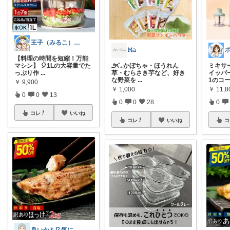
王子（みるこ）👑便利グッズ×QOL向上
𝙼𝚊
【料理の時間を短縮！万能
マシン】 🎈1Lの大容量でた
⁠౨ৎ˚｡⁠かぼちゃ・ほうれん
ミキサ
っぷり作
...
草・むらさき芋など、好き
イッパ
な野菜を
...
1のコ
￥
9,900
￥
1,000
￥
11,8
0
0
13
0
0
28
0
コレ
いいね
コレ
いいね
コ