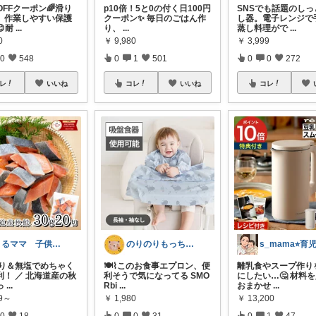
%OFFクーポン🌈滑り
p10倍！5と0の付く日100円
SNSでも話題のしっ
、作業しやすい保護
クーポン✨ 毎日のごはん作
し器。電子レンジで
耐
...
り、
...
蒸し料理がで
...
0
￥
9,980
￥
3,999
0
548
0
1
501
0
0
272
レ
いいね
コレ
いいね
コレ
まるママ 子供と猫と豊かな暮らし
のりのりもっち⌇１歳との楽しい暮らし🌻
s_mama⭐︎育
取り＆無塩でめちゃく
🍽️⌇このお食事エプロン、便
離乳食やスープ作り
利！ ／ 北海道産の秋
利そうで気になってる SMO
にしたい…🤔 材料
っ
...
Rbi
...
おまかせ
...
99～
￥
1,980
￥
13,200
0
18
0
0
31
0
1
47