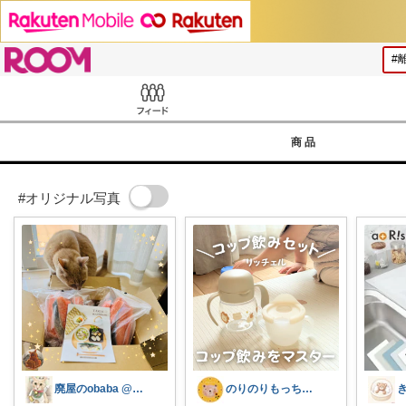
ROOM
Feed
商品
#オリジナル写真
廃屋のobaba @ 感謝🙏ほぼ朝コレ
のりのりもっち⌇１歳との楽しい暮らし🌻