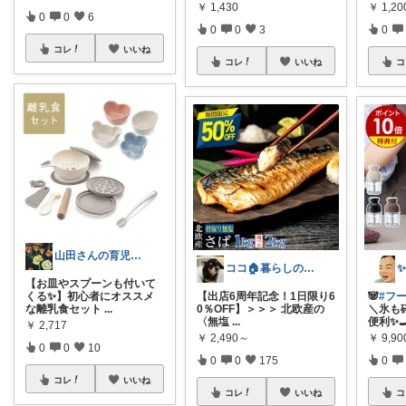
￥
1,430
￥
1,2
0
0
6
0
0
3
0
コレ
いいね
コレ
いいね
コ
山田さんの育児&チンチラの便利グッズ💕
ココ🏠暮らしの必需品
【お皿やスプーンも付いて
くる✨】初心者にオススメ
【出店6周年記念！1日限り6
🐼
#フ
な離乳食セット
...
0％OFF】＞＞＞ 北欧産の
＼氷も
〈無塩
...
便利✨
￥
2,717
￥
2,490～
￥
9,90
0
0
10
0
0
175
0
コレ
いいね
コレ
いいね
コ