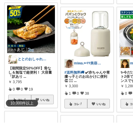
ととのおしゃれで緑のある暮らし
miwa.✂︎ﾏﾏ美容師💎
【期間限定50%OFF】骨な
し＆無塩で超便利！ 大容量
#送料無料🚚
✔️赤ちゃんや胃
✨今だけ
「訳あり
...
瘻っ子とのお出かけに便利
ト2倍
👏 👉🏻
...
ンスで
￥
3,795
￥
3,300
￥
1,2
0
0
19
1
0
38
0
コレ
いいね
10,000
件
以上
コレ
いいね
コ