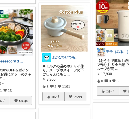
よかぴ✨いつも感謝です💖😊💖
【おうちで簡単！絶
meeeeco ❦３児ママ ❦
プ作り】 🎈全自動
🍀ミルクの温めやチャイ作
スープが完
...
10%OFF＆ポイン
り、スープやスイーツの下
￥
17,930
でお得にゲットのチャ
ごしらえにちょ
...
す
...
￥
3,300
0
0
6
80～
3
2
1161
1
13
コレ
コレ
いいね
レ
いいね