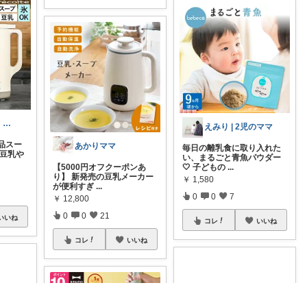
王子（みるこ）👑便利グッズ×QOL向上
えみり | 2児のママ
品スー
あかりママ
毎日の離乳食に取り入れた
で豆乳や
い、まるごと青魚パウダー
【5000円オフクーポンあ
🤍 子どもの
...
り】 新発売の豆乳メーカー
￥
1,580
が便利すぎ
...
0
0
7
￥
12,800
0
0
21
いいね
コレ
いいね
コレ
いいね