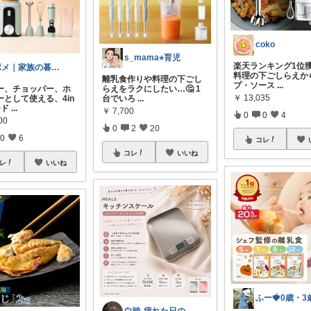
coko
s_mama⭐︎育児
楽天ランキング1位獲
ポメ｜家族の暮らしを少しラクに
料理の下ごしらえか
離乳食作りや料理の下ごし
プ・ソース
...
ー、チョッパー、ホ
らえをラクにしたい…🤔 1
￥
13,035
ーとして使える、4in
台でいろ
...
ード
...
￥
7,700
0
0
4
00
0
2
20
0
6
コレ
コレ
いいね
レ
いいね