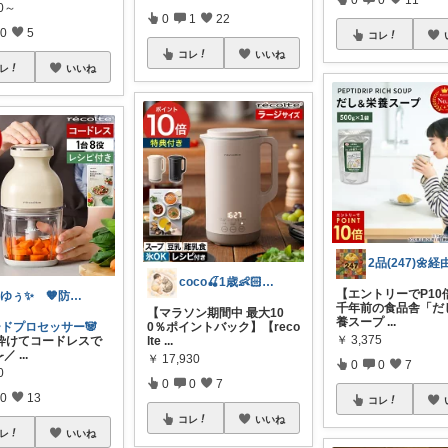
00～
0
1
22
0
5
コレ
コレ
いいね
レ
いいね
coco🍒1歳👶🏻5歳🐈
【エントリーでP10倍
✨ゆぅ✨ 🧡防災グッズ強化中🎒♥
千年前の食品舎「だ
【マラソン期間中 最大10
養スープ
...
ードプロセッサー🐼
0％ポイントバック】【reco
￥
3,375
砕けてコードレスで
lte
...
／
...
￥
17,930
0
0
7
0
0
0
7
0
13
コレ
コレ
いいね
レ
いいね