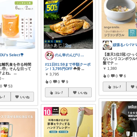
【楽天1位3冠♪ひっ
OU’s Select💐
のん🌸のんびり生活✨
ないシリコンボウル✨
盤でテ
...
は離乳食を作る時間
#11日01:59まで半額クーポ
￥
1,380
…🥹」そんな日って
ン！3,795円OFF
☘️骨
...
すよね。
...
￥
3,795
0
0
6
50～
0
0
9
0
53
コレ
コレ
いいね
レ
いいね