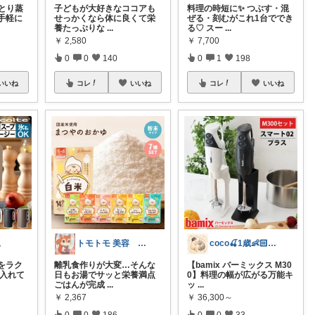
とり蒸
子どもが大好きなココアも
料理の時短に✨ つぶす・混
手軽に
せっかくなら体に良くて栄
ぜる・刻むがこれ1台ででき
養たっぷりな
...
る♡ スー
...
￥
2,580
￥
7,700
0
0
140
0
1
198
いいね
コレ
いいね
コレ
いいね
児
トモトモ 美容 食品 子育てルーム
coco🍒1歳👶🏻5歳🐈
をラク
離乳食作りが大変…そんな
【bamix バーミックス M30
を入れて
日もお湯でサッと栄養満点
0】料理の幅が広がる万能キ
ごはんが完成
...
ッ
...
￥
2,367
￥
36,300～
0
0
186
0
0
33