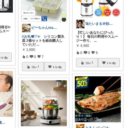
🚀たいまる＠効率至上主義のセレクトニキ
得🥇✨
ピーちゃんmama🐩🎶感謝💎🙏
らスー
【忙しいあなたにぴった
#お礼🕊️♡✨
シリコン製氷
り！】 毎日の料理やスムー
皿 2個セットを経由購入し
ジー作り、
...
ていただ
...
￥
4,480
￥
1,680
0
0
9
0
0
7
いいね
コレ
いいね
コレ
いいね
ふー🍓0歳・3歳のワンオペママ