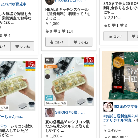
白映-疲れた日のROOM
8/10まで最大20％OF
さとパパ＠育児中
離乳食作りを少しで
HEALS キッチンスケール
に✨
...
し＆無塩で調理もカ
【送料無料】 料理って「ち
￥
2,319～
！栄養満点でお得な
ょっと
...
あじ2k
...
￥
1,360
0
1
3
5
0
1
114
0
4
コレ
コレ
いいね
レ
いいね
🦋2児のママ春
SHIORI＊0歳、2歳女の子ママ
#お試し送料無料2,4
ピーちゃんmama🐩🎶感謝💎🙏
#オリジナル写真
・
夏の必需品🍹❄️ シリコン製
...
️♡✨
シリコン製氷
だから氷がスルッと取り出
￥
2,490～
由購入していただ
しやすく
...
りがと
...
￥
1,200～
0
0
11