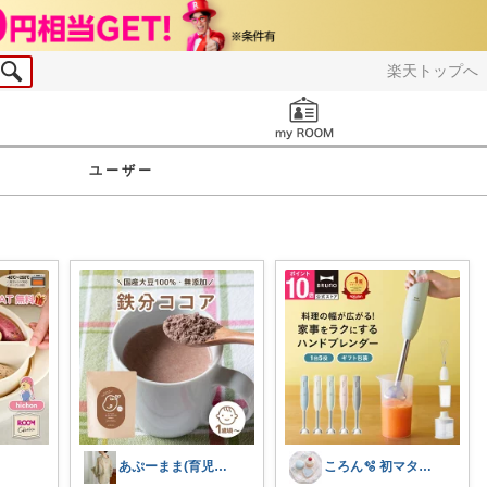
楽天トップへ
お知らせ
ユーザー
あぷーまま(育児グッズ×ママグッズ)
ころん🫧 初マタ×かわいい暮らし