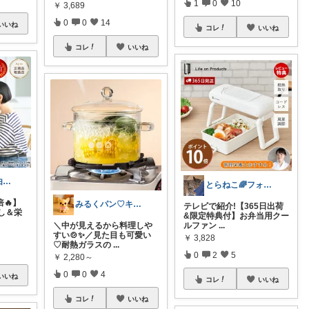
1
0
10
￥
3,689
0
0
14
いいね
コレ
いいね
コレ
いいね
2品(247)🌼経由購入感謝です🌼
とらねこ🌈フォロー購入感謝です❗
🔥】
みるくパン♡キッチンルーム
テレビで紹介!【365日出荷
し＆栄
&限定特典付】お弁当用クー
＼中が見えるから料理しや
ルファン
...
すい🍲✨／見た目も可愛い
￥
3,828
♡耐熱ガラスの
...
0
2
5
￥
2,280～
0
0
4
いいね
コレ
いいね
コレ
いいね