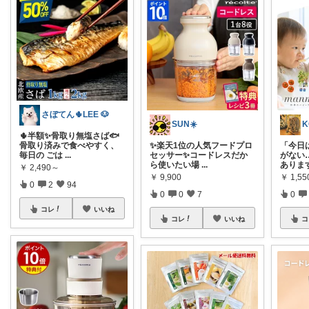
さぼてん🌵LEE 🐶
SUN☀️
K
🌵半額✨骨取り無塩さば🐟
骨取り済みで食べやすく、
✨楽天1位の人気フードプロ
「今日
毎日の ごは
...
セッサー✨コードレスだか
がない
ら使いたい場
...
ありま
￥
2,490～
￥
9,900
￥
1,5
0
2
94
0
0
7
0
コレ
いいね
コレ
いいね
コ