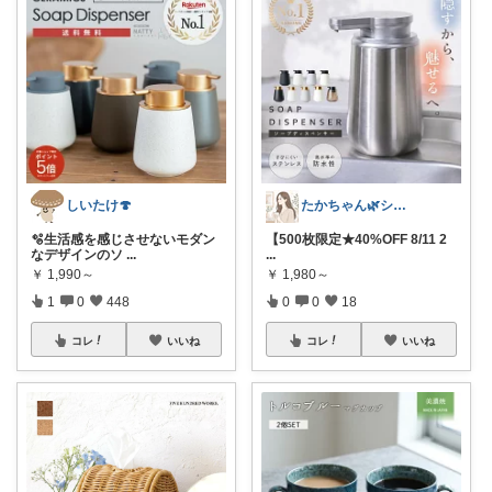
しいたけ🍄
たかちゃん🌿シンプルで心地よい暮らし
🫧生活感を感じさせないモダン
【500枚限定★40%OFF 8/11 2
なデザインのソ
...
...
￥
1,990～
￥
1,980～
1
0
448
0
0
18
コレ
いいね
コレ
いいね