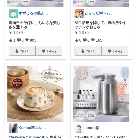
すずしろ🌿整えながら、ゆるく暮らす
とらった🐯〜2児パパの黙示録〜
洗面台のそばに、ちいさな美し
🫧生活感を隠して、洗面所やキ
さを置く🌿
...
ッチンがおしゃ
...
￥
1,980～
￥
1,980～
1
0
805
0
0
165
コレ
いいね
コレ
いいね
Kumao🧸コレクションみてね✨
tanton🪴
#teaware＊Kumao🍀
＼食卓が
40%OFFクーポン ⭐4.53（907