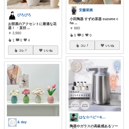
安藤菜摘
ぴろぴろ
小田陶器 すずめ茶器 suzume c
ha
...
お部屋のアクセントに最適な花
器！ ・直径
...
￥
880
￥
3,980
0
0
0
1
0
4
コレ
いいね
コレ
いいね
はな☆ベビー&キッズ
& day
陶器やガラスの高級感あるソー