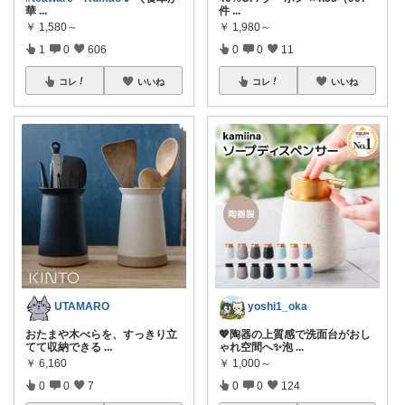
華
...
件
...
￥
1,580～
￥
1,980～
1
0
606
0
0
11
コレ
いいね
コレ
いいね
UTAMARO
yoshi1_oka
おたまや木べらを、すっきり立
💖陶器の上質感で洗面台がおし
てて収納できる
...
ゃれ空間へ✨泡
...
￥
6,160
￥
1,000～
0
0
7
0
0
124