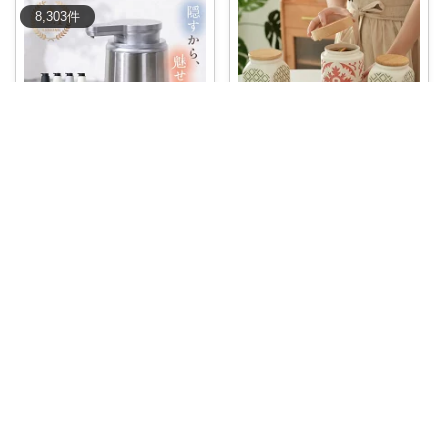
8,303
件
ひとみんご🍎‪インテリア雑貨
あかり｜暮らしの良品🧺✨
🌼*･おしゃれな陶器製キャニス
🌺高評価★★★★4.53 レビュー
ター♪遮光性
...
903件
...
￥
2,980～
￥
1,980～
2
2
560
0
1
4
コレ
いいね
コレ
いいね