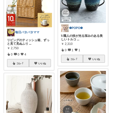
❁POPO❁
毎日バタバタママ
\\ 職人の技が光る深みのある美
しいトルコ
...
リビングのティッシュ箱、ずっ
と見て見ぬふり
...
￥
2,310
￥
2,750
0
1
1
0
0
4
コレ
いいね
コレ
いいね