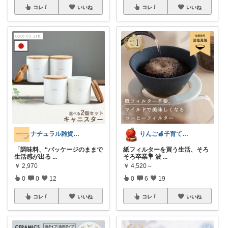
コレ
いいね
コレ
いいね
ナチュラル雑貨とカフェ空間 ☕️
りんご🍎子育てママの日用品
「調味料、“パッケージのままで
紙フィルターを買う生活、そろ
生活感が出る
...
そろ卒業💐 波
...
￥
2,970
￥
4,520～
0
0
12
0
6
19
コレ
いいね
コレ
いいね