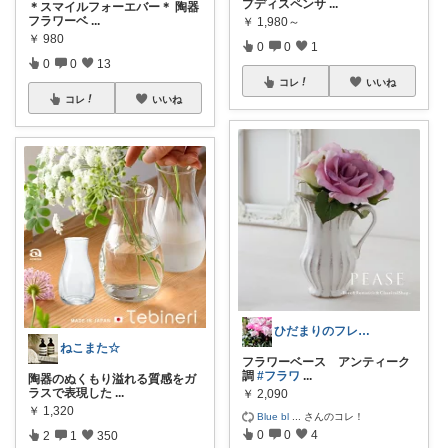
プディスペンサ
...
＊スマイルフォーエバー＊ 陶器
フラワーベ
...
￥
1,980～
￥
980
0
0
1
0
0
13
コレ
いいね
コレ
いいね
ひだまりのフレンチ🩷ガーデン
ねこまた☆
フラワーベース アンティーク
調
#フラワ
...
陶器のぬくもり溢れる質感をガ
ラスで表現した
...
￥
2,090
￥
1,320
Blue bl
...
さんのコレ！
0
0
4
2
1
350