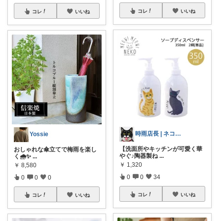
コレ
いいね
コレ
いいね
時雨店長 | ネコのいる暮らし
Yossie
【洗面所やキッチンが可愛く華
おしゃれな傘立てで梅雨を楽し
やぐ♪陶器製ね
...
く🌧️✨
...
￥
1,320
￥
8,580
0
0
34
0
0
0
コレ
いいね
コレ
いいね