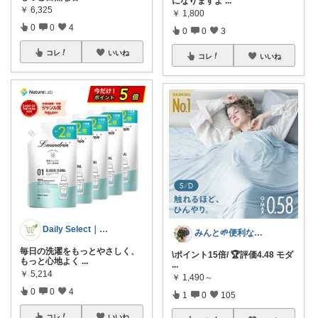
になりますよ
...
￥
6,325
￥
1,800
0
0
4
0
0
3
コレ
いいね
コレ
いいね
Daily Select｜日用品・食品
みんと🌱便利な雑貨🌱コーヒー
毎日の洗濯をもっとやさしく、
\ポイント15倍/ 🏆️評価4.48 モダ
もっと心地よく
...
...
￥
5,214
￥
1,490～
0
0
4
1
0
105
コレ
いいね