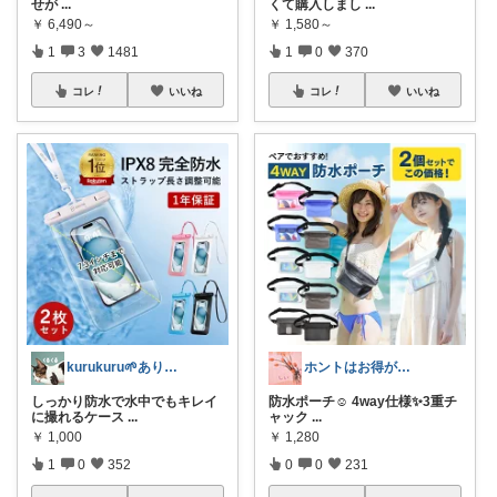
せが
...
くて購入しまし
...
￥
6,490～
￥
1,580～
1
3
1481
1
0
370
コレ
いいね
コレ
いいね
kurukuru🌱ありがとうございます
ホントはお得がすき(⁠◠⁠‿⁠◕⁠)
しっかり防水で水中でもキレイ
防水ポーチ☺️ 4way仕様✨3重チ
に撮れるケース
...
ャック
...
￥
1,000
￥
1,280
1
0
352
0
0
231