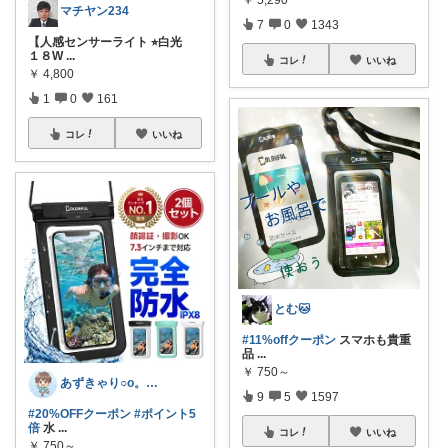
マチヤン234
7
0
1343
【人感センサーライト ⭐︎白光
１８W
...
コレ
いいね
￥
4,800
1
0
161
コレ
いいね
とむ🐱
#11%offクーポン
​スマホも貴重
品
...
￥
750～
あずきゃり○o。.🐟🐠
9
5
1597
#20%OFFクーポン
#ポイント5
倍
水
...
コレ
いいね
￥
750～