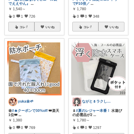
でええやん』
...
でP10倍／
...
￥
1,540～
￥
1,780
0
1
726
0
0
348
コレ
いいね
コレ
いいね
yuka🌼🌱‬‪
ながと🌷ラクしてときめく暮らし
🌼
#🔥クーポンで30%off
👑楽天
🌷
#夏のレジャー本番！
水遊び
1位👑
...
の必需品が2
...
￥
1,380
￥
1,780～
0
0
769
4
0
1297