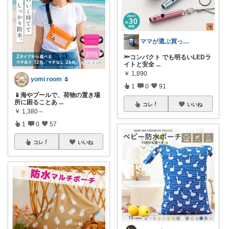
ママが選ぶ買ってよかった🌸育児🌸防災
🔦コンパクト でも明るいLEDラ
イトと安全
...
￥
1,890
yomi room 🌷
1
0
91
📱海やプールで、荷物の置き場
所に困ることあ
...
コレ
いいね
￥
1,380～
1
0
57
コレ
いいね