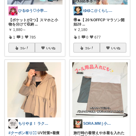
ひるゆう♡小学生2児ママ
ゆゆこ@くらしを楽に便利に✨
【ポケットが2つ】スマホと小
🉐🔥【 20％OFFCP マラソン開
物を分けて収納
...
始28
...
￥
1,880～
￥
2,180
1
3
785
0
0
677
コレ
いいね
コレ
いいね
ちりやま！ ラク×便利グッズ🫧
SORA.MM | 小学生姉妹ママ👭
#クーポン有り❤️‍🔥
UV対策×着痩
旅行時の着替えや水着を入れた