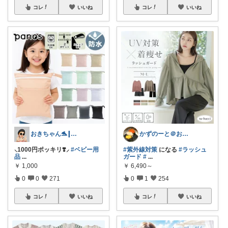
コレ
いいね
コレ
いいね
おきちゃん🐬┃感謝⸜₍ᐢ..ᐢ₎⸝
かずのーと＠お得な春夏コーデ🌸
⸜1000円ポッキリ❣️⸝
#ベビー用
#紫外線対策
になる
#ラッシュ
品
...
ガード
#
...
￥
1,000
￥
6,490～
0
0
271
0
1
254
コレ
いいね
コレ
いいね