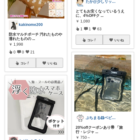
たか@少しリッチな生活がしたいパパ
とてもお安くなっているうえ
に、4%OFFク
...
￥
1,080
kakinome200
1
1
63
防水マルチポーチ 汚れたものや
濡れたものの
...
コレ
いいね
￥
1,998
0
0
21
コレ
いいね
ぷちまる🐹ベビー子供服♡
20%offクーポンあり🉐 「旅
行・レジャ
...
￥
750～