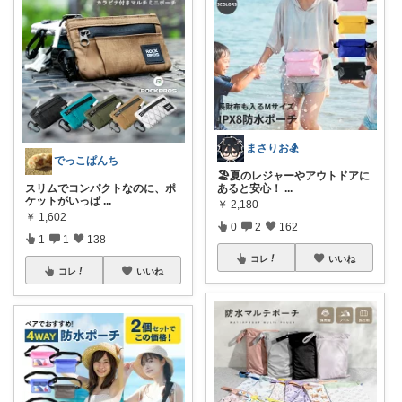
まさりお🏂
でっこぱんち
🏖️夏のレジャーやアウトドアに
スリムでコンパクトなのに、ポ
あると安心！
...
ケットがいっぱ
...
￥
2,180
￥
1,602
0
2
162
1
1
138
コレ
いいね
コレ
いいね