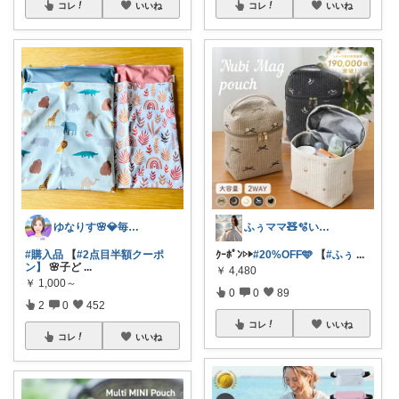
コレ
いいね
コレ
いいね
ゆなりす🌸💎毎日投稿💎朝コレ
ふぅママ🧸🫧いつも有難うございます
#購入品
【
#2点目半額クーポ
ｸｰﾎﾟﾝ▷▶︎
#20%OFF🩵
【
#ふぅ
...
ン】
🌸子ど
...
￥
4,480
￥
1,000～
0
0
89
2
0
452
コレ
いいね
コレ
いいね