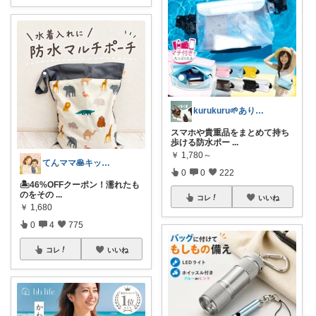
kurukuru🌱ありがとうございます
スマホや貴重品をまとめて持ち
歩ける防水ポー
...
￥
1,780～
てんママ🥞キッチン雑貨と育児グッズ
0
0
222
🏝️46%OFFクーポン！濡れたも
のをその
...
コレ
いいね
￥
1,680
0
4
775
コレ
いいね