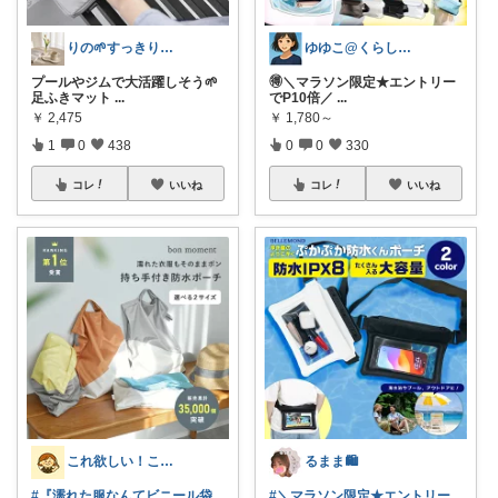
りの🌱すっきり×お気に入りの暮らし
ゆゆこ@くらしを楽に便利に✨
プールやジムで大活躍しそう🌱
🉐＼マラソン限定★エントリー
足ふきマット
...
でP10倍／
...
￥
2,475
￥
1,780～
1
0
438
0
0
330
コレ
いいね
コレ
いいね
これ欲しい！これ良かった！©ままお
るまま🛍️
#『濡れた服なんてビニール袋
#＼マラソン限定★エントリー