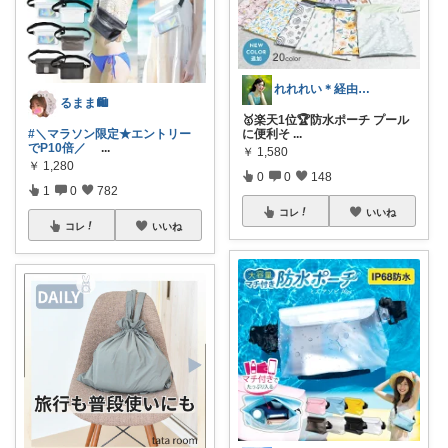
れれれい＊経由購入ありがとうございます
るまま🛍️
🥇楽天1位🏆防水ポーチ プール
#＼マラソン限定★エントリー
に便利そ
...
でP10倍／
...
￥
1,580
￥
1,280
0
0
148
1
0
782
コレ
いいね
コレ
いいね