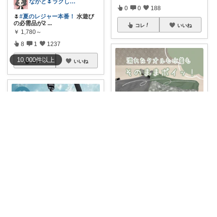
ながと🌷ラクしてときめく暮らし
0
0
188
🌷
#夏のレジャー本番！
水遊び
の必需品が2
...
コレ
いいね
￥
1,780～
8
1
1237
10,000
件
以上
コレ
いいね
yuki＊°
ひるゆう♡小学生2児ママ
＼8/4 20時〜 枚数限定50％OFF
ク
...
【40％OFF】スマホも鍵もまと
￥
1,580
めて水から
...
1
0
174
￥
1,880