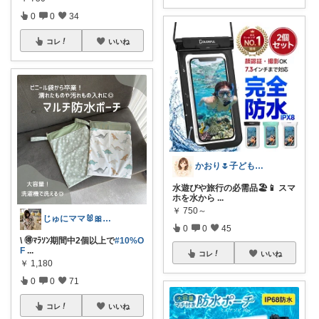
0
0
34
コレ
いいね
かおり🌷子ども＊遊び＊植物＊暮らし
水遊びや旅行の必需品🏖️📱 スマ
ホを水から
...
￥
750～
じゅにママ🐰🎀2yboyワーママ
0
0
45
\ 🉐ﾏﾗｿﾝ期間中2個以上で
#10%O
F
...
コレ
いいね
￥
1,180
0
0
71
コレ
いいね