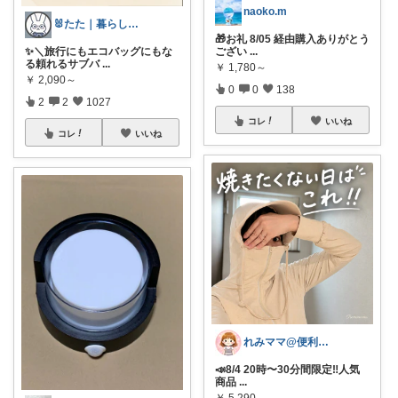
naoko.m
🐰たた｜暮らしと子育て
🎁お礼 8/05 経由購入ありがとう
✨＼旅行にもエコバッグにもな
ござい
...
る頼れるサブバ
...
￥
1,780～
￥
2,090～
0
0
138
2
2
1027
コレ
いいね
コレ
いいね
れみママ@便利雑貨¸¸kids
📣8/4 20時〜30分間限定‼️人気
商品
...
￥
5,290