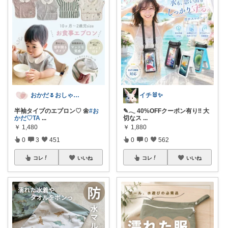
おかだ🌷おしゃれを楽しむ￤ゆっくり更新
イチ🐰✨
半袖タイプのエプロン♡ 🌼
#お
✎𓂃 40%OFFクーポン有り‼ 大
かだ‪♡TA
...
切なス
...
￥
1,480
￥
1,880
0
3
451
0
0
562
コレ
いいね
コレ
いいね