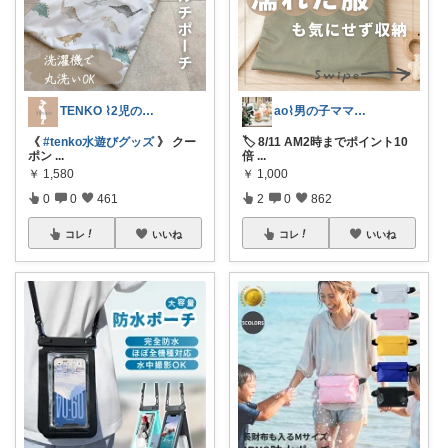
TENKO ⌇2児のママ＊暮らしを便利に
ao⌇男の子ママの暮らし
《
#tenko水遊びグッズ
》 クー
🏷️ 8/11 AM2時までポイント10
ポン
...
倍
...
￥
1,580
￥
1,000
0
0
461
2
0
862
コレ
いいね
コレ
いいね