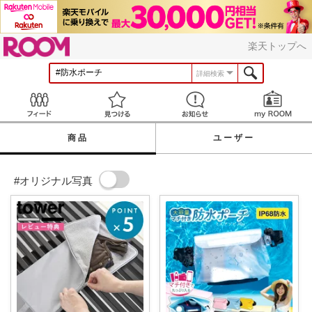
ROOM
楽天トップへ
詳細検索
Feed
見つける
お知らせ
商品
ユーザー
#オリジナル写真