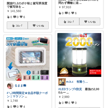
問わず機敏に追
...
開放F1.2のボケ味と被写界深度
で被写体を
...
￥
97,910
￥
141,560
0
0
6
0
0
6
コレ
いいね
コレ
いいね
m.k.c 有難うございます
るまま🛍️
#LEDランプ
#防災
最強の2,00
0ルー
...
#＼2時間限定★全品半額クーポ
ン｜マラソン
...
￥
2,980
￥
1,748
0
0
0
0
0
4