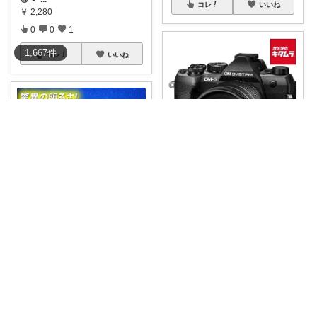
コレ
いいね
￥
2,280
0
0
1
1,667
件
コレ
いいね
ハナ
軽くて本格派📸毎日持ち歩きた
くなるOM S
...
￥
159,670
🎒ファミリー｜スポーツ・アウトドア
0
0
6
暗闇が“昼みたい”になるランタ
ン、もう試し
...
コレ
いいね
￥
2,280
0
1
5