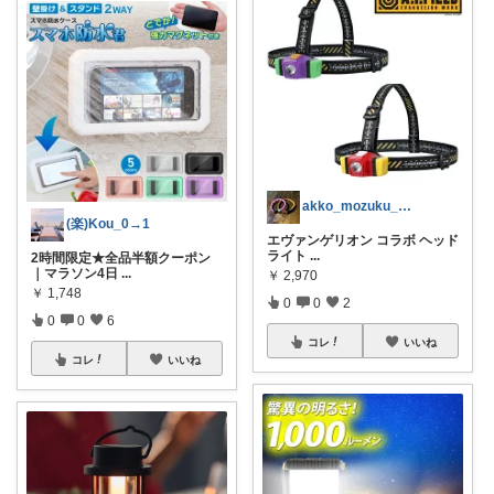
akko_mozuku_mugisuke
(楽)Kou_0→1
エヴァンゲリオン コラボ ヘッド
ライト
...
2時間限定★全品半額クーポン
｜マラソン4日
...
￥
2,970
￥
1,748
0
0
2
0
0
6
コレ
いいね
コレ
いいね