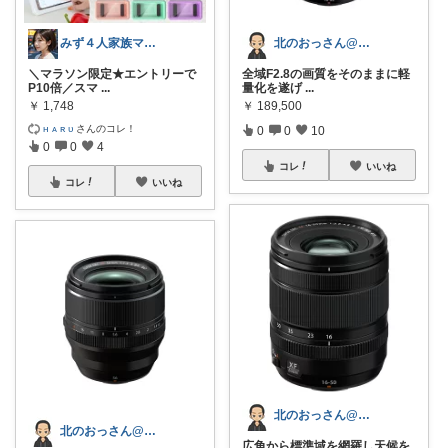
みず４人家族ママ★３０代子育て奮闘中🙆
北のおっさん@ガジェット好き
＼マラソン限定★エントリーで
全域F2.8の画質をそのままに軽
P10倍／スマ
...
量化を遂げ
...
￥
1,748
￥
189,500
ʜ ᴀ ʀ ᴜ
さんのコレ！
0
0
10
0
0
4
コレ
いいね
コレ
いいね
北のおっさん@ガジェット好き
北のおっさん@ガジェット好き
広角から標準域を網羅し天候を