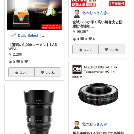
北のおっさん@ガジェット好き
全域F2.8が導く高い解像力と防
塵防滴性能
...
￥
99,097
Daily Select｜日用品・食品
0
0
6
【驚異の1,000ルーメン】LAD
WEA
...
コレ
いいね
￥
2,280
0
0
1
コレ
いいね
北のおっさん@ガジェット好き
焦点距離を1.4倍に伸ばす高性能