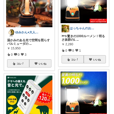
はっちゃんのお店😋
ゆみかん⭐︎大人の暮らし研究室
🔦✨驚きの1000ルーメン！明る
さ抜群のL
...
温かみのある光で空間を照らす
バルミューダの
...
￥
2,280
￥
15,950
0
0
1
0
0
3
コレ
いいね
コレ
いいね