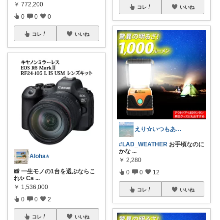
￥
772,200
コレ
いいね
0
0
0
コレ
いいね
えり☆いつもありがとうございます
#LAD_WEATHER
お手頃なのに
かな
...
Aloha⭐︎
￥
2,280
📸 一生モノの1台を選ぶならこ
0
0
12
れ✨ Ca
...
￥
1,536,000
コレ
いいね
0
0
2
コレ
いいね