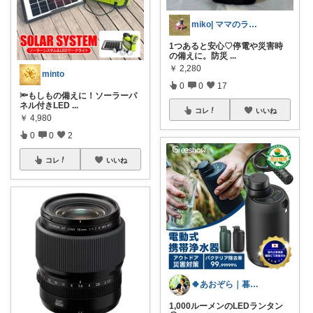
miko| ママのラク家事＆大人可愛い
1つあると安心♡停電や災害時
の備えに。防災
...
￥
2,280
minto
0
0
17
🔦もしもの備えに！ソーラーパ
ネル付きLED
...
コレ
いいね
￥
4,980
0
0
2
コレ
いいね
🍀あおぞら｜暮らしのベストバイ
1,000ルーメンのLEDランタン