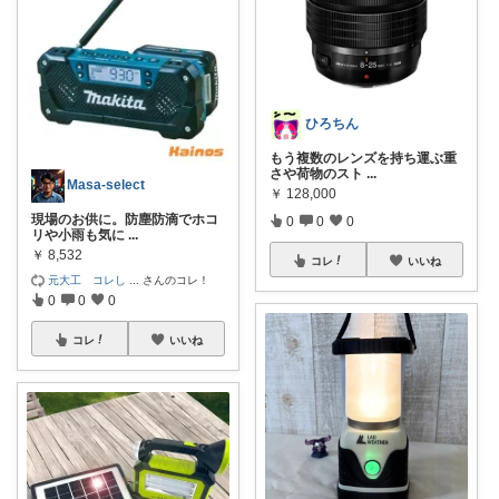
ひろちん
もう複数のレンズを持ち運ぶ重
さや荷物のスト
...
Masa-select
￥
128,000
現場のお供に。防塵防滴でホコ
0
0
0
リや小雨も気に
...
￥
8,532
コレ
いいね
元大工 コレし
...
さんのコレ！
0
0
0
コレ
いいね