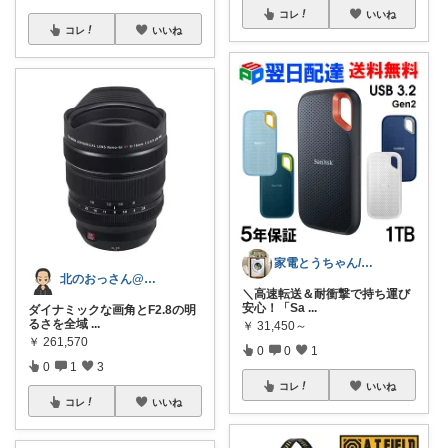
コレ
いいね
コレ
いいね
家電とうちゃん/2児のパパ✨️購入感謝！
北のおっさん@ガジェット好き
​＼高速転送＆耐衝撃で持ち運び
安心！「Sa
...
ダイナミックな画角とF2.8の明
るさを全域
...
￥
31,450～
￥
261,570
0
0
1
0
1
3
コレ
いいね
コレ
いいね