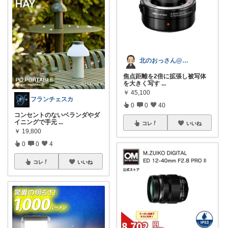
北のおっさん@ガジェット好き
焦点距離を2倍に拡張し被写体
を大きく写す
...
￥
45,100
フランチェスカ
0
0
40
コンセントのないベランダやダ
イニングで手元
...
コレ
いいね
￥
19,800
0
0
4
コレ
いいね