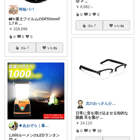
😊 ✔
...
￥
8,982～
時短パパ
0
0
0
📸✨富士フイルムのGF55mmF
1.7 R
...
コレ
いいね
￥
328,698
0
0
0
コレ
いいね
北のおっさん@ガジェット好き
日常に音を溶け込ませる知的な
眼鏡 耳を塞が
...
￥
24,110
🍀あおぞら｜暮らしのベストバイ
0
0
38
1,000ルーメンのLEDランタン
😊 ✔
...