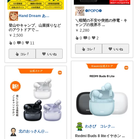
❁POPO❁
Hand Dream ありがとう
＼暗闇の不安や突然の停電・キ
ャンプの視界不
...
登山やキャンプ、山菜採りなど
のアウトドアで
...
￥
2,280
￥
2,500
0
0
2
0
0
11
コレ
いいね
コレ
いいね
わさび コレクションもご利用ください
北のおっさん@ガジェット好き
Redmi Buds 8 liteイヤホン
...