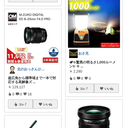
おさ兄
🏕️✨驚異の明るさ1,000ルーメ
ン✨ キ
...
北のおっさん@ガジェット好き
￥
2,280
超広角から標準域まで一本で対
0
0
0
応する高解像ズ
...
￥
129,127
コレ
いいね
0
0
18
コレ
いいね