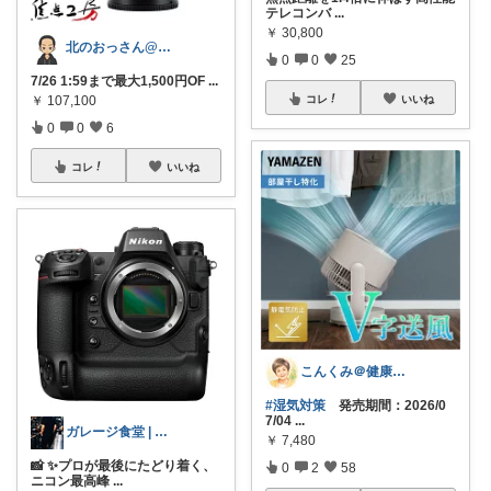
テレコンバ
...
￥
30,800
北のおっさん@ガジェット好き
0
0
25
7/26 1:59まで最大1,500円OF
...
￥
107,100
コレ
いいね
0
0
6
コレ
いいね
こんくみ＠健康と美/もう一度恋しよう
#湿気対策
発売期間：2026/0
7/04
...
ガレージ食堂 | 開業準備中
￥
7,480
📸 ✨プロが最後にたどり着く、
0
2
58
ニコン最高峰
...