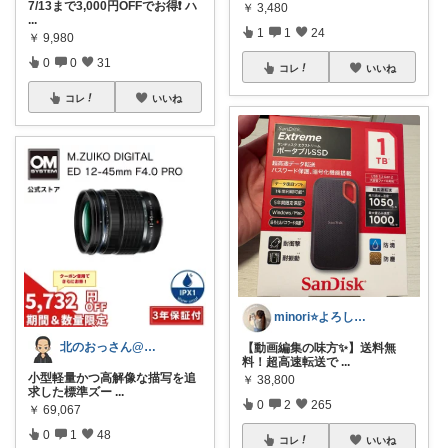
7/13まで3,000円OFFでお得❗ ハ
￥
3,480
...
1
1
24
￥
9,980
0
0
31
コレ
いいね
コレ
いいね
minori⭐️よろしくお願いします💕
北のおっさん@ガジェット好き
【動画編集の味方✨】送料無
料！超高速転送で
...
小型軽量かつ高解像な描写を追
￥
38,800
求した標準ズー
...
0
2
265
￥
69,067
0
1
48
コレ
いいね