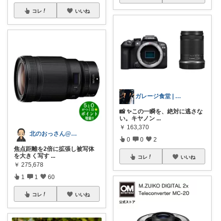
コレ
いいね
ガレージ食堂 | 開業準備中
📸 ✨この一瞬を、絶対に逃さな
い。キヤノン
...
￥
163,370
北のおっさん@ガジェット好き
0
0
2
焦点距離を2倍に拡張し被写体
を大きく写す
...
コレ
いいね
￥
275,678
1
1
60
コレ
いいね