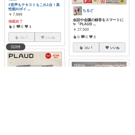
#音声もテキストもこれ1台！高
性能Aiボイ
...
ちるど
￥
7,999
会話や会議の録音をスマートに
掲載終了
✨「PLAUD
...
0
0
4
￥
27,500
0
0
0
コレ
いいね
310
件
コレ
いいね
ぱなき@暮らしラクにする神アイテム
これはまさに“しゃべるだけでメ
nodaとbeybaの大冒険
モ完了”な時
...
￥
27,500
会議やインタビューで使ってみ