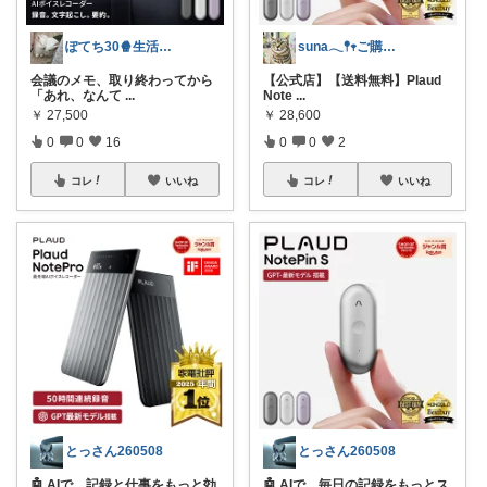
ぽてち30🍿生活を整える日用品&台所
suna𓂃𖤥𖥧ご購入感謝´`*
会議のメモ、取り終わってから
【公式店】【送料無料】Plaud
「あれ、なんて
...
Note
...
￥
27,500
￥
28,600
0
0
16
0
0
2
コレ
いいね
コレ
いいね
とっさん260508
とっさん260508
🤖 AIで、記録と仕事をもっと効
🤖 AIで、毎日の記録をもっとス