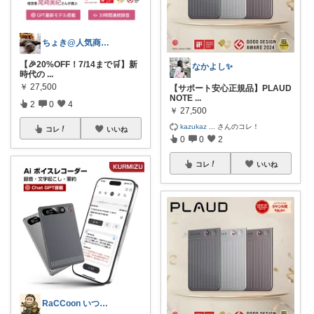
ちょき@人気商品紹介いつも購入ありがとう
【🎉20%OFF！7/14まで🛒】新
なかよし✨
時代の
...
￥
27,500
【サポート安心正規品】PLAUD
NOTE
...
2
0
4
￥
27,500
kazukaz
...
さんのコレ！
コレ
いいね
0
0
2
コレ
いいね
RaCCoon いつも感謝、感謝🙇