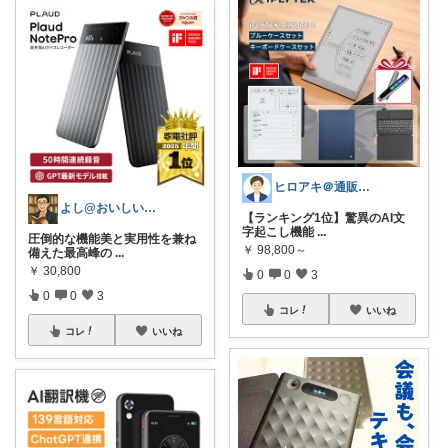
ヒロアキ＠通販で時短を追求する会社員
よし@おいしいもの大好き
【ランキング1位】驚異のAI文
字起こし機能
...
圧倒的な機能美と実用性を兼ね
￥
98,800～
備えた最高峰の
...
￥
30,800
0
0
3
0
0
3
コレ
いいね
コレ
いいね