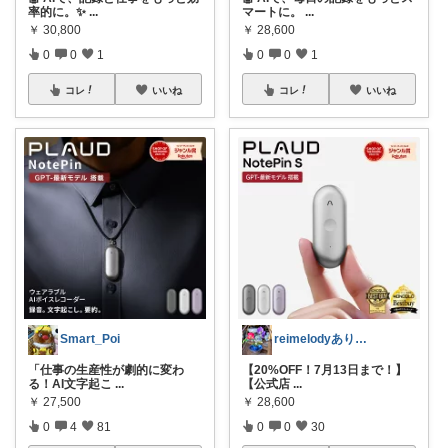
率的に。✨
...
マートに。
...
￥
30,800
￥
28,600
0
0
1
0
0
1
コレ
いいね
コレ
いいね
Smart_Poi
reimelodyありがとうございます
「仕事の生産性が劇的に変わ
【20%OFF！7月13日まで！】
る！AI文字起こ
...
【公式店
...
￥
27,500
￥
28,600
0
4
81
0
0
30