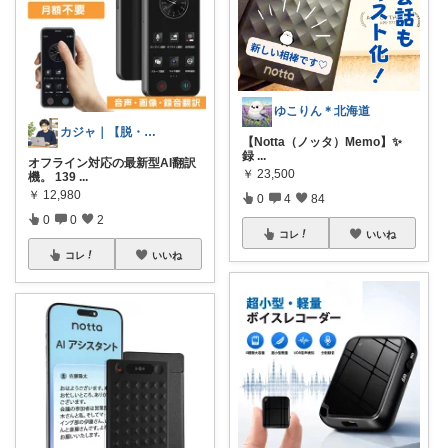
ゆこりん＊北海道
カジャ｜【脱・不便】家での仕事が激変する
【Notta（ノッタ）Memo】✨
録
...
オフライン対応の最新型AI翻訳
￥
23,500
機。 139
...
￥
12,980
0
4
84
0
0
2
コレ
いいね
コレ
いいね