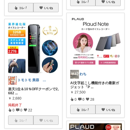
コレ
いいね
コレ
いいね
わち
トモトモ 美容 食品 子育てルーム
AI文字起こし機能付きの最新ガ
ジェット「P
...
楽天1位＆10％OFFクーポンで2,
￥
27,500
682
...
￥
2,680
0
0
28
掲載終了
0
0
22
コレ
いいね
コレ
いいね