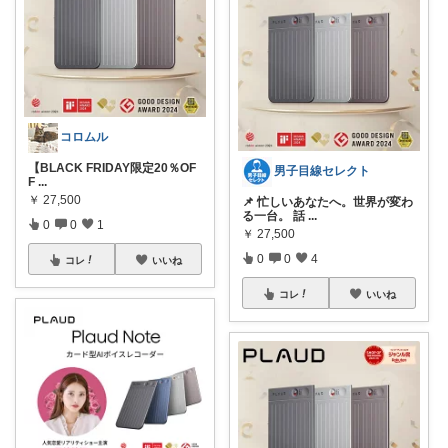
コロムル
【BLACK FRIDAY限定20％OF
男子目線セレクト
F
...
￥
27,500
📌 忙しいあなたへ。世界が変わ
る一台。 話
...
0
0
1
￥
27,500
0
0
4
コレ
いいね
コレ
いいね