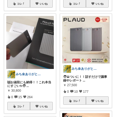
コレ
いいね
コレ
いいね
みち🌼ありがとうございます🌼
みち🌼ありがとうございます🌼
🧑‍💻ついに！！話すだけで議事
録やレポート
...
🙌お値段にも納得！！これ本当
￥
27,500
にすごい✨🧑‍
...
￥
30,800
0
10
177
0
15
264
コレ
いいね
コレ
いいね