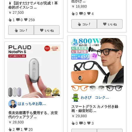
出かけ
...
📱【話すだけでメモが完成！革
￥
16,880
命的ボイスレコ
...
￥
27,500
0
0
4
1
0
259
コレ
いいね
コレ
いいね
わさび コレクションもご利用ください
はまっち＠お取り寄せ・便利グッズ・ゲーム
スマートグラス カメラ付き録
画・録音対応
...
長友佑都選手も愛用する、次世
￥
29,880
代のウェアラブ
...
￥
28,600
0
0
3
2
1
20