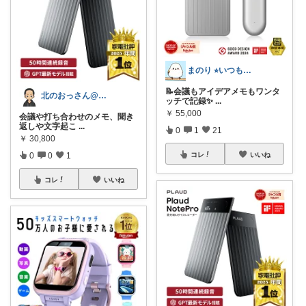
まのり ⭐︎いつも経由購入感謝🙇‍♂️
📝会議もアイデアメモもワンタ
北のおっさん@ガジェット好き
ッチで記録✨
...
￥
55,000
会議や打ち合わせのメモ、聞き
返しや文字起こ
...
0
1
21
￥
30,800
0
0
1
コレ
いいね
コレ
いいね