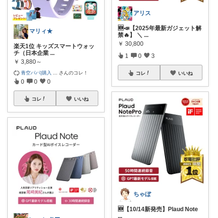
アリス
🆕📣【2025年最新ガジェット解
マリィ★
禁🔥】 ＼
...
￥
30,800
楽天1位 キッズスマートウォッ
チ（日本企業
...
1
0
3
￥
3,880～
青空パパ|購入
...
さんのコレ！
コレ
いいね
0
0
0
コレ
いいね
ちゃぼ
🆕【10/14新発売】Plaud Note
...