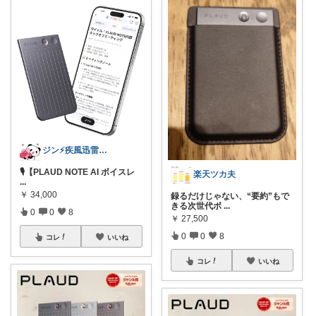
ジン⚡疾風迅雷の弟子⚡
🎙️【PLAUD NOTE AI ボイスレ
楽天ツカ夫
...
￥
34,000
録るだけじゃない、“要約”もで
きる次世代ボ
...
0
0
8
￥
27,500
0
0
8
コレ
いいね
コレ
いいね