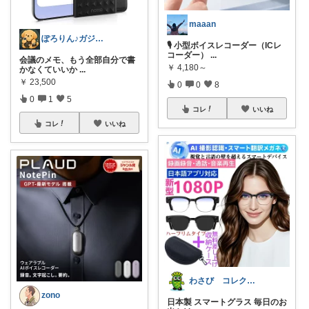
maaan
ぽろりん♪ガジェット犬⭐︎
🎙 小型ボイスレコーダー（ICレ
コーダー）
...
会議のメモ、もう全部自分で書
￥
4,180～
かなくていいか
...
￥
23,500
0
0
8
0
1
5
コレ
いいね
コレ
いいね
わさび コレクションもご利用ください
zono
日本製 スマートグラス 毎日のお