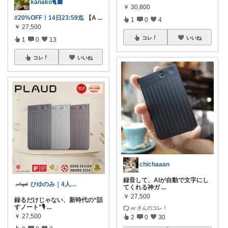
kanako🐈‍⬛
￥
30,800
#20%OFF！14日23:59迄
【A
...
1
0
4
￥
27,500
コレ
いいね
1
0
13
コレ
いいね
chichaaan
録音して、AIが自動で文字にし
ひゆのみ｜4人兄弟の暮らしアイテム
てくれる神ガ
...
￥
27,500
録るだけじゃない、新時代の“話
すノート”🎙
...
ar
さんのコレ！
￥
27,500
2
0
30