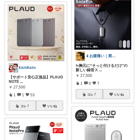
📱お腹痛い｜買ってよかった神ガジェット
✨胸元に“そっと付けるだけ”の
kazukazu
新しい録音ス
...
￥
27,500
【サポート安心正規品】PLAUD
NOTE
...
1
0
7
￥
27,500
1
1
53
コレ
いいね
コレ
いいね