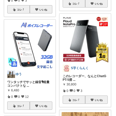
0
0
3
コレ
いいね
コレ
いいね
S字くらんく
ゆう
このレコーダー、なんとChatG
PT-5搭
...
ワンタッチでサッと録音🎙️軽量
￥
30,800
コンパクトな
...
￥
6,480
0
0
3
0
0
12
コレ
いいね
コレ
いいね