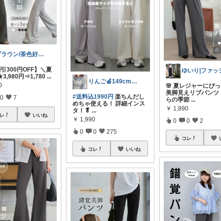
ブラウン/茶色好き🤎ノブたん
引300円OFF】＼夏
,980円⇒1,780
...
りんご🍏149cm低身長コーデ
0
🌸 夏レジャーにぴ
美脚見えリブパンツ
#送料込1990円
楽ちんだし
0
7
らの季節
...
めちゃ使える！ 詳細インス
￥
1,890
タ！🥬
...
レ
いいね
￥
1,990
0
0
2
0
0
275
コレ
コレ
いいね