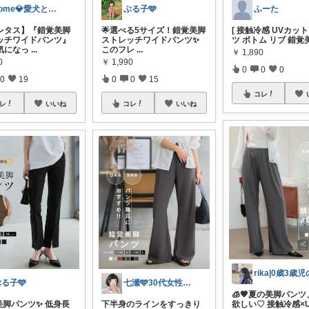
pome💎愛犬と推し活とお洋服4日up
ぶる子🩵
ふーた
レタス】『錯覚美脚
🌟選べる5サイズ！錯覚美脚
[ 接触冷感 UVカット 
ッチワイドパンツ』
ストレッチワイドパンツ✨
ツ ボトム リブ 錯覚
気になっ
...
このフレ
...
￥
1,890
0
￥
1,990
0
0
0
0
19
0
0
15
コレ
レ
いいね
コレ
いいね
る子🩵
七瀬🩵30代女性ファッション&美容🩵
🧊🤎夏の美脚パン
美脚パンツ✨ 低身長
下半身のラインをすっきり
欲しい♡ 接触冷感×