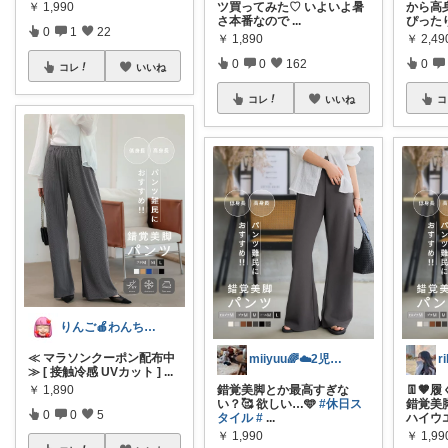
￥
1,990
ツ買ってみた♡ いよいよ暑
から高
さ本番なので
...
ぴった
0
1
22
￥
1,890
￥
2,49
0
0
162
0
コレ
いいね
コレ
いいね
コ
りんご🍎わんちゃん🐶との生活✩⡱
≪ マラソンクーポン配布中
miiyuu🌈☁️2児のママ🧡
≫ [ 接触冷感 UVカット ]
...
￥
1,890
錯覚美脚とか最高すぎな
👖🤎
い？🥰 欲しい…🩵
#休日ス
錯覚美脚
0
0
5
タイル
#
...
ハイウ
￥
1,990
￥
1,99