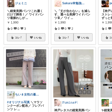
ジェミニ
Sakura🌸勉強と暮らし愛用品
＼錯覚美脚パンツこれ履く
＼「丈が合わない」を減ら
【神戸
だけで脚長！／ ワイドパン
す、選べる美脚ワイドパン
ストレ
ツ着膨れしが
...
ツ👖／ ワイ
...
ずっと
￥
1,990
￥
1,990
￥
1,99
0
0
3
0
0
2
0
コレ
いいね
コレ
いいね
コ
ちい🌷女性の暮らしを素敵に🪴
#オリジナル写真
＼マラソ
𝙵𝚞𝚖𝚒𝚗𝚊𓍯
ぶ
ンクーポン配布／ フレアパ
ンツ レ
...
神戸レタスの錯覚美脚パン
✨錯覚