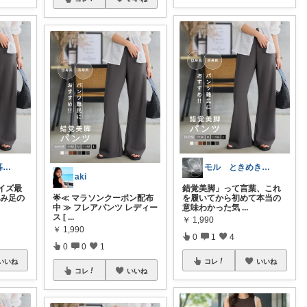
ワーママ向け暮らしの便利グッズROOM
モル ときめきな暮らし
aki
イズ最
錯覚美脚」って言葉、これ
済み足の
🌟≪ マラソンクーポン配布
を履いてから初めて本当の
中 ≫ フレアパンツ レディー
意味わかった気
...
ス [
...
￥
1,990
￥
1,990
0
1
4
0
0
1
いいね
コレ
いいね
コレ
いいね