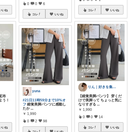
0
0
6
いいね
コレ
いいね
コレ
いいね
りん｜好きを集める暮らし
yuna
配布
【錯覚美脚パンツ】 穿くだ
よう！
#21日11時59分まで10%オ
けで美脚って ちょっと気に
フ
錯覚美脚パンツに感動し
なりすぎる
...
たか
...
￥
1,990
￥
1,990
0
0
14
0
2
98
いいね
コレ
いいね
コレ
いいね