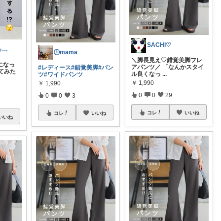
SACHI♡
パン粉【まるっこ低身長骨スト】🍞
🕒mama
＼脚長見え♡錯覚美脚フレ
になっ
アパンツ／ 「なんかスタイ
#レディース
#錯覚美脚
#パン
てみた
ル良くなっ
...
ツ
#ワイドパンツ
￥
1,990
￥
1,990
0
0
29
0
0
3
コレ
いいね
コレ
いいね
いいね