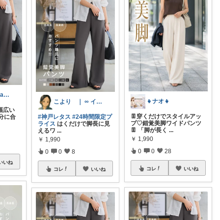
c✨ig@chii_beautylife
👧ナオ👧
こより ｜ ∞ イヤイライケレ ∞
幅広い
👖穿くだけでスタイルアッ
分に合
#神戸レタス
#24時間限定プ
プ♡錯覚美脚ワイドパンツ
ライス
はくだけで脚長に見
👖 「脚が長く
...
えるワ
...
￥
1,990
￥
1,990
0
0
28
0
0
8
いいね
コレ
いいね
コレ
いいね