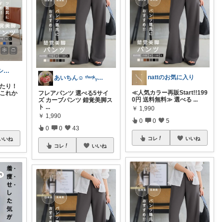
ゆいり|ファッション👗
nattのお気に入り
あいちん☺️ ᵗʱᵃᵑᵏᵧₒᵤওೄ ♬*
ったり！
≪人気カラー再販Start!!199
 これか
フレアパンツ 選べる5サイ
0円 送料無料≫ 選べる
...
ズ カーブパンツ 錯覚美脚ス
ト
...
￥
1,990
￥
1,990
0
0
5
0
0
43
コレ
いいね
いいね
コレ
いいね