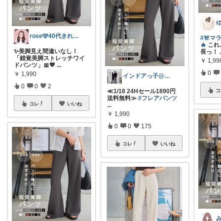
rose🩷40代きれいめコーデ
#🚨
🔥
これ
✨美脚見え間違いなし！
長っ！
「錯覚美脚ストレッチワイ
￥
1,99
ドパンツ」🎀💖
...
0
￥
1,990
インドアっ子@ご購入ありがとうございます
0
0
2
コ
≪1/18 24Hセール1890円
送料無料≫
#フレアパンツ
コレ
いいね
...
￥
1,990
0
0
175
コレ
いいね