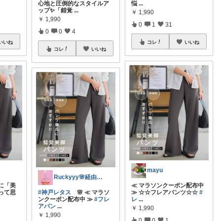
心地と圧倒的なスタイルア
悩
...
ップ✨「錯覚
...
￥
1,990
￥
1,990
0
1
31
0
0
4
いいね
コレ
いいね
コレ
いいね
mayu
Ruckyyy🌸経由感謝🙇‍♀️✨
に「美
≪ マラソンクーポン配布中
って思
#神戸レタス
🌸 ≪ マラソ
≫ ☆☆フレアパンツ☆☆
#
ンクーポン配布中 ≫
#フレ
レ
...
アパン
...
￥
1,990
￥
1,990
0
0
1