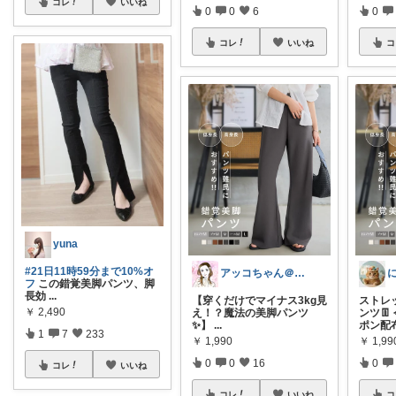
コレ
いいね
0
0
6
0
コレ
いいね
コ
yuna
#21日11時59分まで10%オ
アッコちゃん＠ファッション＆美容💄好き
フ
この錯覚美脚パンツ、脚
長効
...
【穿くだけでマイナス3kg見
ストレ
￥
2,490
え！？魔法の美脚パンツ
ンツ
✨】
...
ポン配
1
7
233
￥
1,990
￥
1,99
0
0
16
0
コレ
いいね
コレ
いいね
コ