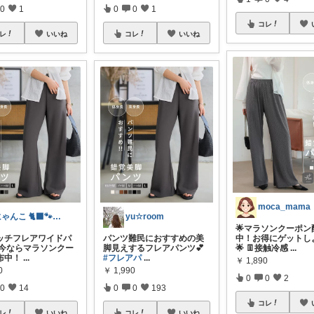
0
1
0
0
1
コレ
レ
いいね
コレ
いいね
moca_mama
にゃんこ 🐈‍⬛🐾50代健康第一❣️
yu☆room
🌟マラソンクーポン
ッチフレアワイドパ
パンツ難民におすすめの美
中！お得にゲットし
 今ならマラソンクー
脚見えするフレアパンツ💕
🌟 👖接触冷感
...
布中！
...
#フレアパ
...
￥
1,890
0
￥
1,990
0
0
2
0
14
0
0
193
コレ
レ
いいね
コレ
いいね