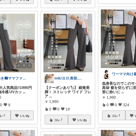
ゆき🛍️ママファッション♡
mik/ヨガ.美容.ファッション𓂃.✿
低身長なのでこのサ
 大人気商品!!1990円
【クーポンあり🏷️】 錯覚美
高😃 裾を切らずに
接触冷感 UVカッ
...
脚！ ストレッチ ワイド フレ
形に拾いに
...
ア
...
0
￥
1,990
￥
1,990
0
9
0
0
324
0
0
19
レ
いいね
コレ
コレ
いいね