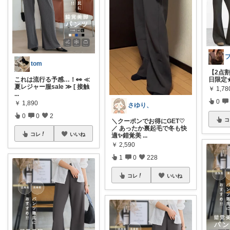
tom
【2点割
これは流行る予感…！👀 ≪
日限定★3
夏レジャー服sale ≫ [ 接触
￥
1,78
...
0
￥
1,890
さゆり、
0
0
2
コ
＼クーポンでお得にGET♡
／ あったか裏起毛で冬も快
コレ
いいね
適✨錯覚美
...
￥
2,590
1
0
228
コレ
いいね