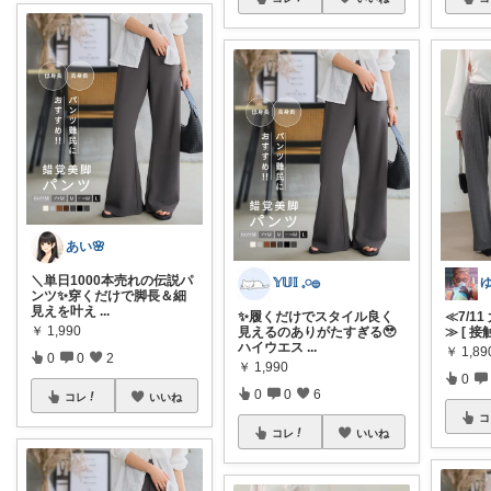
あい🌸
＼単日1000本売れの伝説パ
𝕐𝕌𝕀 𓈒𓏸𓐍
ンツ✨穿くだけで脚長＆細
見えを叶え
...
✨履くだけでスタイル良く
≪7/11
￥
1,990
見えるのありがたすぎる🥹
≫ [ 
ハイウエス
...
￥
1,89
0
0
2
￥
1,990
0
0
0
6
コレ
いいね
コ
コレ
いいね