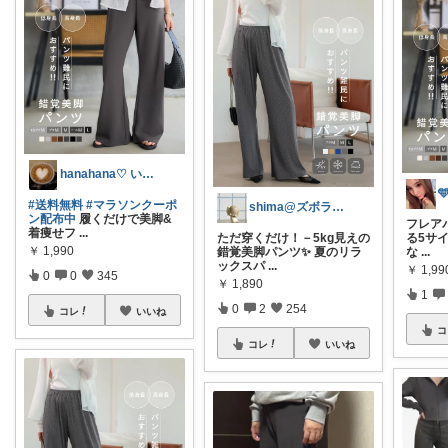
hanahana♡ いつもありがとう🙏
#送料無料
#マラソンクーポ
shima@ズボラでも可愛くしたい
ン配布中
履くだけで美脚&
フレアパ
着痩せフ
...
ただ穿くだけ！－5kg見えの
る5サ
￥
1,990
錯覚美脚パンツ✨ 夏のリラ
な
...
ックスパ
...
￥
1,99
0
0
345
￥
1,890
1
0
2
254
コレ
いいね
コ
コレ
いいね