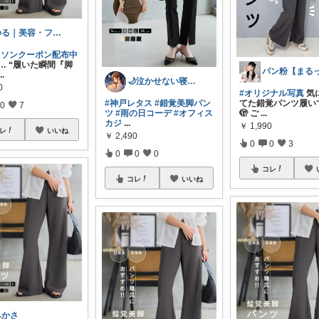
ゆる｜美容・ファッション
マラソンクーポン配布中
… “履いた瞬間『脚
...
🌙泣かせない寝かしつけROOM｜まいか
0
#オリジナル写真
気
#神戸レタス
#錯覚美脚パン
てた錯覚パンツ履い
0
7
ツ
#雨の日コーデ
#オフィス
🫣 ご
...
カジ
...
￥
1,990
レ
いいね
￥
2,490
0
0
3
0
0
0
コレ
コレ
いいね
みかさ