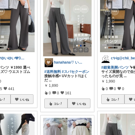
🩵ゆいゆい🩵3児のママ- ̗̀ 𖤐
hanahana♡ いつもありがとう🙏
ンツ ￥1990 選べ
#錯覚美脚パンツ
🦩
イズ♡ ウエストゴム
#送料無料
#スパセクーポン
サイズ展開なので自
接触冷感× UVカット!!はく
ったものが見
...
だ
...
0
￥
1,990
￥
1,890
5
441
0
0
0
0
0
161
レ
いいね
コレ
コレ
いいね