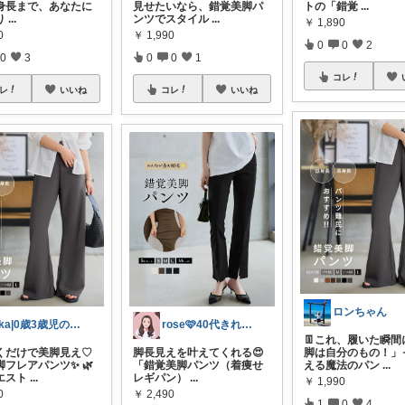
身長まで、あなたに
見せたいなら、錯覚美脚パ
トの「錯覚
...
り
...
ンツでスタイル
...
￥
1,890
0
￥
1,990
0
0
2
0
3
0
0
1
コレ
レ
いいね
コレ
いいね
ロンちゃん
rika|0歳3歳児のママ
rose🩷40代きれいめコーデ
👖これ、履いた瞬間
履くだけで美脚見え♡
脚長見えを叶えてくれる😍
脚は自分のもの！」
フレアパンツ✨ 🌿
「錯覚美脚パンツ（着痩せ
える魔法のパン
...
エスト
...
レギパン）
...
￥
1,990
0
￥
2,490
1
0
4