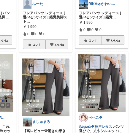
ふーた
RIKA🌿かわいいを集めました♡
] パン
フレアパンツ レディース [
フレアパンツ レディース [
美脚
...
選べる5サイズ ] 錯覚美脚ス
選べる5サイズ ] 錯覚
...
ト
...
￥
1,990
￥
1,990
0
0
0
0
0
0
いいね
コレ
いいね
コレ
いいね
rika|0歳3歳児のママ
ぺぺこ☘️
ましゅまろ
ツ、これ
#𝓅𝑒𝓅𝑒𝓀𝑜☘️神戸レタス
パンツ
UVカッ
​【高レビュー🩷驚きの穿き
選びで、丈やシルエットに