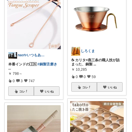
しろくま
nao✨いつもありがとう😊
☕ カリタ×燕三条の職人技が詰
本番インドの🇮🇳
#銅製舌磨き
まった、銅製
...
...
￥
10,285
￥
798～
0
0
59
0
3
747
コレ
いいね
コレ
いいね