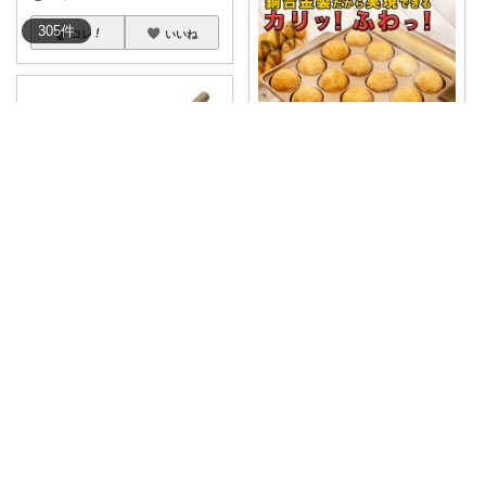
305
件
コレ
いいね
なおたろう
ランキング1位を獲得した、本
love♡︎暮らしの道具
格的な銅製たこ
...
￥
13,695
#純銅玉子焼フライパン
【ふる
さと納税】🉐
...
1
3
171
￥
35,000
0
0
3
コレ
いいね
コレ
いいね