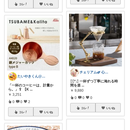
コレ
いいね
チェリアム🌿‬ 心地よい暮らし
たいやきくん@経由購入感謝です😊
❁⃘*.ﾟ 一杯ずつ丁寧に淹れる時
「一杯のコーヒーは、計量か
間を楽
...
ら。」🥄 【K
...
￥
9,880
￥
3,251
0
0
0
0
0
2
コレ
いいね
コレ
いいね