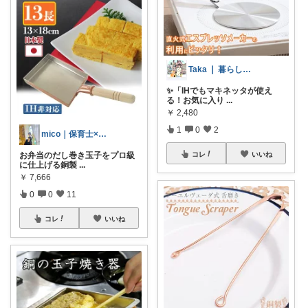
Taka ❘ 暮らしをアップデート
✨「IHでもマキネッタが使え
る！お気に入り
...
￥
2,480
1
0
2
mico｜保育士×1児ママ
お弁当のだし巻き玉子をプロ級
コレ
いいね
に仕上げる銅製
...
￥
7,666
0
0
11
コレ
いいね