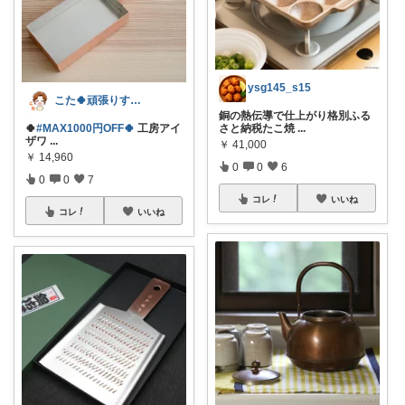
ysg145_s15
こた🍀頑張りすぎない主婦
銅の熱伝導で仕上がり格別ふる
🍀
#MAX1000円OFF🍀
工房アイ
さと納税たこ焼
...
ザワ
...
￥
41,000
￥
14,960
0
0
6
0
0
7
コレ
いいね
コレ
いいね