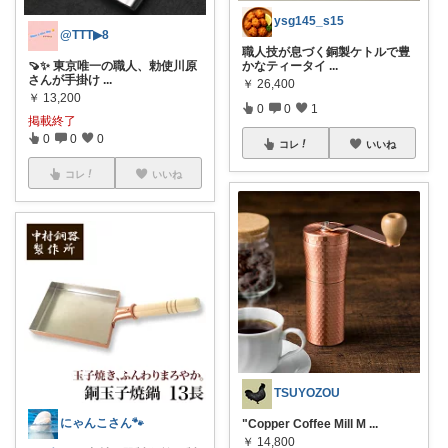
ysg145_s15
@TTT▶︎8
職人技が息づく銅製ケトルで豊
🍠✨ 東京唯一の職人、勅使川原
かなティータイ
...
さんが手掛け
...
￥
26,400
￥
13,200
0
0
1
掲載終了
0
0
0
コレ
いいね
コレ
いいね
TSUYOZOU
にゃんこさん🐾
"Copper Coffee Mill M
...
￥
14,800