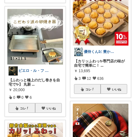
優待くん💹 豊かな暮らし☘️
【カリッふわっ✨専門店の味が
自宅で簡単に！
...
ピエロ・ル・フ ┊︎ 🍵器と日用品🧺
￥
13,695
3
12
636
【ふわっと極上のだし巻きを自
宅で✨】 丸新
...
￥
20,000
コレ
いいね
0
0
6
コレ
いいね