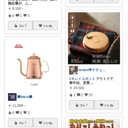
熱伝導が、ふ
...
￥
8,180～
0
1
5
コレ
いいね
tenten💚ナチュラルライフ
#キレイスポット
アウトドア、
車中泊、災害
...
￥
16,500
1
2
57
🟥biera🟦
￥
11,099～
コレ
いいね
0
0
2
コレ
いいね