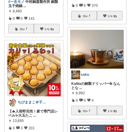
#一生モノ
中村銅器製作所 銅製
0
6
370
玉子焼鍋
...
￥
8,480
コレ
いいね
0
0
141
コレ
いいね
saku
Kalitaの銅製ドリッパー☕️ なん
とな
...
￥
8,992
0
0
4
ちびままこ＠子供4人/日常を豊かに❤️
【🔥入荷即完売！家で専門店レ
コレ
いいね
ベル✨大玉たこ
...
￥
13,695
0
3
201