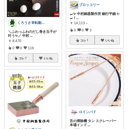
ブロッコリー
🍳✨ 中村銅器製作所 銅行平鍋 ✨
🍳 Ⅰ
...
くろうさ🐰転勤族のくらし
￥
14,113～
0
0
3
＼ふわっふわのだし巻き玉子が
叶う✨／ 中村
...
￥
8,470
コレ
いいね
0
0
116
コレ
いいね
ロインパド
舌の掃除機 タン スクレーパー
本場インド
...