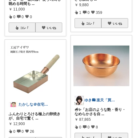
眺める時間も
...
￥
9,880
￥
11,000
1
0
359
0
0
0
コレ
いいね
コレ
いいね
ゆき🛍️ 楽天「買ってよかった」を厳選
たかしな＠在宅ワーカー
🥣✨「お店のような艶・香り・
ふんわりとろける極上の卵焼き
なめらかさを自
...
が、自宅で驚く
...
￥
87,865
￥
12,900
0
0
8
0
0
26
コレ
いいね