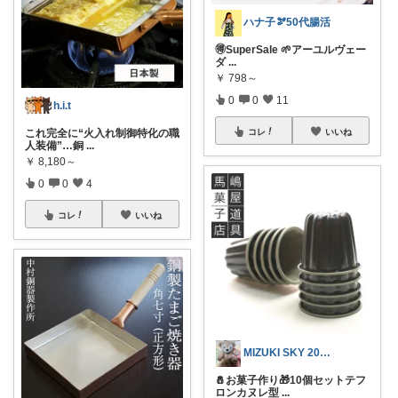
ハナ子🫘50代腸活
🉐SuperSale 🌱アーユルヴェー
ダ
...
￥
798～
0
0
11
h.i.t
これ完全に“火入れ制御特化の職
コレ
いいね
人装備”…銅
...
￥
8,180～
0
0
4
コレ
いいね
MIZUKI SKY 20日購入感謝🙏
🧂お菓子作り🎁10個セットテフ
ロンカヌレ型
...