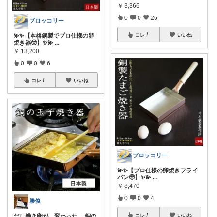
￥
3,366
0
0
26
ブロッコリー
💫✨【本格銅製でプロ仕様の卵
コレ
いいね
焼き器🥺】✨💫
...
￥
13,200
0
0
6
コレ
いいね
ブロッコリー
💫✨【プロ仕様の卵焼きフライ
パン🥺】✨💫
...
￥
8,470
0
0
4
勝俊
だし巻き卵が、変わった。 銅の
コレ
いいね