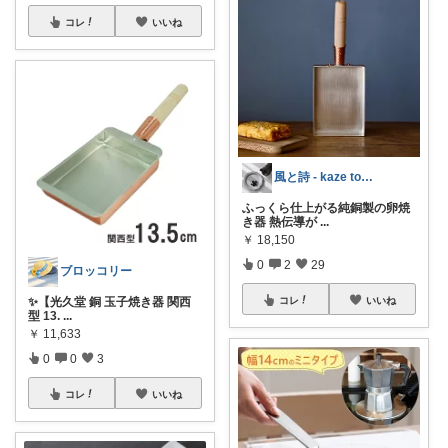
コレ
いいね
風と詩 - kaze to uta -
ふっくら仕上がる純銅製の卵焼
き器 熱伝導が
...
￥
18,150
0
2
29
ブロッコリー
✨【光久堂 銅 玉子焼き器 関西
コレ
いいね
型 13.
...
￥
11,633
0
0
3
コレ
いいね