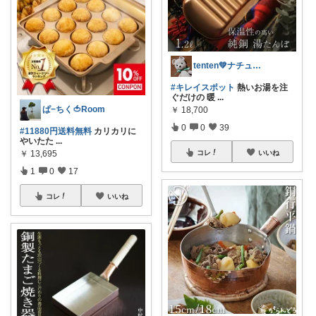
tenten💚ナチュラルライフ
#キレイスポット
熱いお湯を注
ぐだけの 暖
...
ぱ−ちく🍅Room
￥
18,700
0
0
39
#11880円送料無料
カリカリに
やいたた
...
￥
13,695
コレ
いいね
1
0
17
コレ
いいね