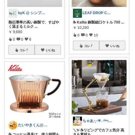
byK @ シンプル好き
LEAF DROP COFFEE
熱伝導率の高い銅製で、すばや
☕️ Kalita 銅製細口ケトル 700
...
く温まるミルク
...
￥
10,280
￥
9,680
0
0
10
0
0
6
コレ
いいね
コレ
いいね
ちゃあ◔̯◔‪𖤐˒˒ᵗʱᵃᵑᵏᵧₒᵤ
たいやきくん@経由購入感謝です😊
＼✨ ☕リビングでカフェ気分 高
☕ コーヒー器具は、使う時間も
さも素材も
...