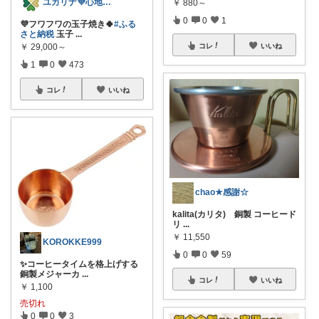
ユカリナ💜心地よい暮らしナチュラル🌿
￥
880～
0
0
1
💜フワフワの玉子焼き🍀
#ふる
さと納税
玉子
...
￥
29,000～
コレ
いいね
1
0
473
コレ
いいね
chao★感謝☆
kalita(カリタ) 銅製 コーヒード
リ
...
￥
11,550
KOROKKE999
0
0
59
✨コーヒータイムを格上げする
銅製メジャーカ
...
コレ
いいね
￥
1,100
売切れ
0
0
3