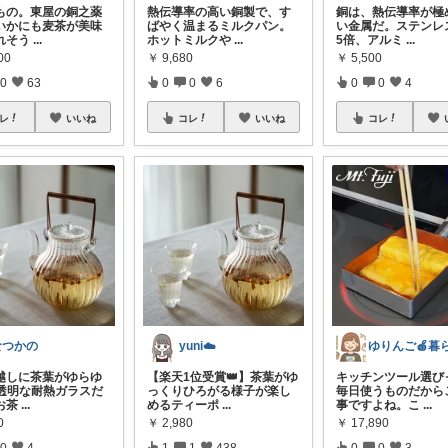
もの。東屋の銅之薬
熱伝導率の高い銅製で、す
銅は、熱伝導率が極
🍳いかにも麦茶が美味
ばやく温まるミルクパン。
い金属だ。ステンレ
れそう
...
ホットミルクや
...
5倍、アルミ
...
00
￥
9,680
￥
5,500
0
63
0
0
6
0
0
4
レ
いいね
コレ
いいね
コレ
なつかの
yuni☁️
越しに茶葉がゆらゆ
【楽天1位受賞👑】茶葉がゆ
キッチンツール選び
 透明な耐熱ガラスだ
っくりひろがる様子が楽し
毎日使うものだから
お茶
...
めるティーポ
...
事ですよね。こ
...
0
￥
2,980
￥
17,890
0
4
1
1
438
0
0
3