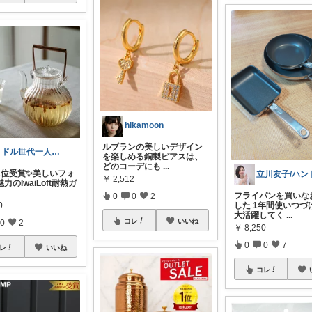
hikamoon
ルブランの美しいデザイン
ミドル世代一人暮らし応援隊
を楽しめる銅製ピアスは、
どのコーデにも
...
天1位受賞✨美しいフォ
￥
2,512
力のIwaiLoft耐熱ガ
フライパンを買いな
0
0
2
した 1年間使いつづ
0
大活躍してく
...
コレ
いいね
0
2
￥
8,250
0
0
7
レ
いいね
コレ