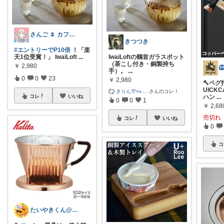
さんご 🌷 カフェ好きのおうち充実🌷
きつつき
#エントリーでP10倍
！「楽
IwaiLoftの鶴首ガラスポット
天1位受賞！」 IwaiLoft
...
（茶こし付き・銅製持ち
￥
2,980

手）。
...
0
0
23
￥
2,980
🔨ペ
UICK
きりん🦒ᴛʜ
...
さんのコレ！
ハン
...
コレ
いいね
0
0
1
￥
2,68
売切れ
コレ
いいね
0
コ
たいやきくん@経由購入感謝です😊