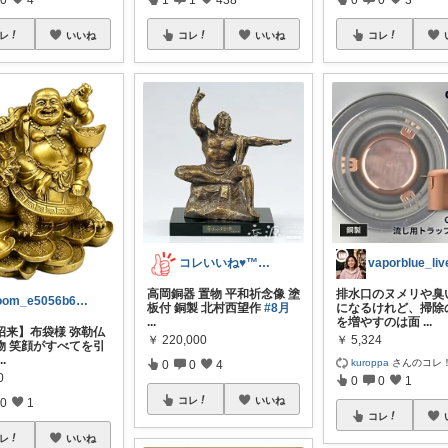
レ
いいね
コレ
いいね
コレ
コレいいね♥️™▶コレクションも見てね！
vaporblue_liv
高岡銅器 置物 平和祈念像 塗
排水口のヌメリや臭
room_e5056b626b
板付 銅製 北村西望作
#8月
になるけれど、掃除
...
を増やすのは面
...
招来】布袋様 弥勒仏
￥
220,000
￥
5,324
物 笑顔がすべてを引
...
kuroppa
さんのコレ
0
0
4
0
0
0
1
コレ
いいね
0
1
コレ
レ
いいね