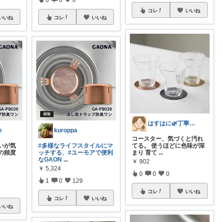
コレ
いいね
いいね
コレ
いいね
はすはに🌿丁寧な暮らし
e
kuroppa
コースター、気づくと汚れ
いが気
てる。 使うほどに色味が深
#多様なライフスタイルにマ
の頻度
まり 育て
...
ッチする、
#ユーモアで便利
なGAON
...
￥
902
￥
5,324
0
0
0
！
1
0
129
コレ
いいね
コレ
いいね
いいね