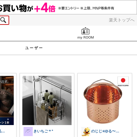
楽天トップへ
お知らせ
ユーザー
ゴリラ紳士良品図鑑🦍経由購入感謝です！
のじじ⭐️ゆる〜くのんびり便利✨🌈生活
きいちご＊*