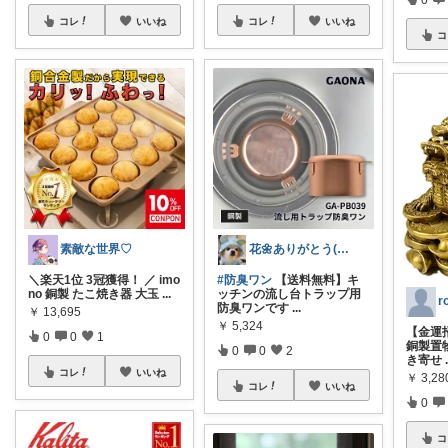
コレ
いいね
コレ
いいね
コ
花🌼ありがとう(*･ω･)*_ _)ﾍ
素敵な世界♡
#防臭ワン
【送料無料】キ
＼楽天1位 3冠獲得！ ／ imo
ッチンの流し台トラップ用
no 銅製 たこ焼き器 大玉
...
防臭ワンです
...
￥
13,695
￥
5,324
【金運
0
0
1
銅製置
0
0
2
き寄せ
コレ
いいね
￥
3,28
コレ
いいね
0
コ