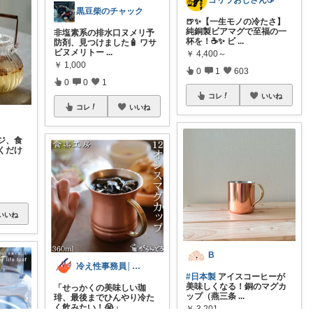
ゴリラおじさん☕️
黒豆柴のチャック
🍺✨【一生モノの冷たさ】
純銅製ビアマグで至福の一
非塩素系の排水口ヌメリ予
杯を！☕✨ ビ
...
防剤、見つけました🧴 ワサ
ビヌメリトー
...
￥
4,400～
￥
1,000
0
1
603
0
0
1
コレ
いいね
コレ
いいね
ジ、食
くだけ
いいね
B
冷え性事務員│飲み物と甘いものと温活
#日本製
アイスコーヒーが
美味しくなる！銅のマグカ
「せっかくの美味しい珈
ップ（燕三条
...
琲、最後までひんやり冷た
く飲みたい！😭」
...
￥
3,201