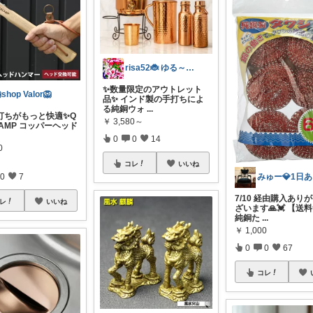
risa52🐞 ゆる～く無添加🌱
✨数量限定のアウトレット
shop Valor🦁
品✨ ​インド製の手打ちによ
る純銅ウォ
...
グ打ちがもっと快適✨Q
￥
3,580～
CAMP コッパーヘッド
0
0
14
0
コレ
いいね
0
7
み
7/10 経由購入あり
レ
いいね
ざいます🙏💓 【送
純銅た
...
￥
1,000
0
0
67
コレ