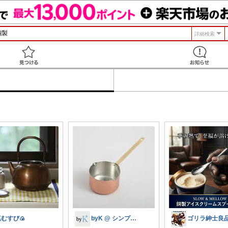
詳細検索
見つける
塩むすび🍙
byK @ シンプル好き