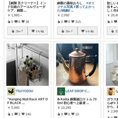
【銅製 舌クリーナー】イン
銅製の薬味おろし
#オリ
欲しい
ド伝統のアーユルヴェーダ
ジナル写真
#買ってよかっ
缶👩‍
ケア、銅製
...
た
#純銅
#
...
しく作
￥
1,980～
￥
2,090
￥
26,4
0
0
36
0
0
315
0
コレ
いいね
コレ
いいね
コ
LEAF DROP COFFEE
TSUYOZOU
☕️ Kalita 銅製細口ケトル 70
ガラス
"Hanging Wall Rack ART O
0ml 初心者〜上級者
...
ら🌿✨
F BLACK
...
から、
￥
10,280
￥
5,940
￥
2,98
0
0
10
1
2
340
0