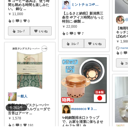
☕ コーヒー器具は、使う時
ミントチョコ🌱いつもありがとう
間も眺める時間も楽しみた
い。 銅な
...
【ふるさと納税】新潟県三
￥
11,000
条市 🌱アイス時間がもっと
@
0
0
0
特別に♪銅製
...
￥
22,000
【梅雨
コレ
いいね
キッチ
0
0
7
ばぬめ
￥
1,98
コレ
いいね
mam
0
コ
一般人
銅製のタングスクレーパー
6,261
件
meeeeco ❦３児ママ ❦
です。 アーユルヴェーダで
舌苔はアーマ
...
✨純銅製排水口トラップ
￥
1,578
で、お家を清潔に保ちませ
0
0
191
んか？✨ 流し台
...