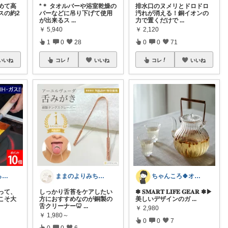
めて高
排水口のヌメリとドロドロ
*＊ タオルバーや浴室乾燥の
スの約2
汚れが消える！銅イオンの
バーなどに吊り下げて使用
力で置くだけで
...
が出来るス
...
￥
2,120
￥
5,940
0
0
71
1
0
28
いいね
コレ
いいね
コレ
いいね
ゆりんご🍎暮らしにまつわるおすすめ品
ちゃんころ🍀オリ写/インテリア/キッズ
ままのよりみち🕊️🫧
って、
✽ 𝐒𝐌𝐀𝐑𝐓 𝐋𝐈𝐅𝐄 𝐆𝐄𝐀𝐑 ✽ ​▶
しっかり舌苔をケアしたい
こそ大
美しいデザインのガ
...
方におすすめなのが銅製の
舌クリーナー🦷
...
￥
2,980
￥
1,980～
0
0
7
0
0
6