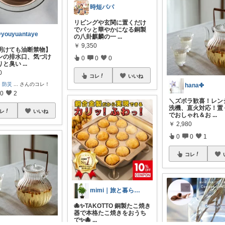
時短パパ
リビングや玄関に置くだけ
でパッと華やかになる銅製
youyuantaye
の八卦麒麟の一
...
￥
9,350
明けても油断禁物】
ンの排水口、気づけ
0
0
0
りと臭い
...
0
コレ
いいね
e 防災
...
さんのコレ！
hana✤
0
2
＼ズボラ歓喜！レン
洗機、直火対応！置
レ
いいね
でおしゃれ＆お
...
￥
2,980
0
0
1
コレ
mimi｜旅と暮らし ✈️🌿
🐙✨TAKOTTO 銅製たこ焼き
器で本格たこ焼きをおうち
で✨🐙
...