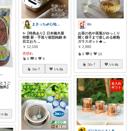
ito
まきっち🌿心地よい暮らし🌿
お茶の色や茶葉がゆっくり
✨【特典あり】日本橋木屋
開く様子まで楽しめる耐熱
特製 新・手造り箱型純銅 本
ガラスポット🫖
...
目立おろ
...
￥
2,980
￥
12,100
売切れ
0
0
10
0
0
4
コレ
いいね
コレ
いいね
ゅー💎1日ありがとうございます💗
がとうご
料無料】
いいね