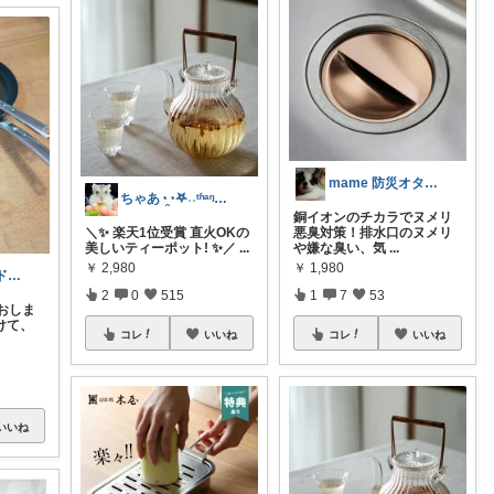
mame 防災オタクの生活に安心と彩りを
ちゃあ◔̯◔‪𖤐˒˒ᵗʱᵃᵑᵏᵧₒᵤ
銅イオンのチカラでヌメリ
悪臭対策！排水口のヌメリ
＼✨️ 楽天1位受賞 直火OKの
や嫌な臭い、気
...
美しいティーポット! ✨️／
...
￥
1,980
￥
2,980
立川友子/ハンドモデル
1
7
53
2
0
515
おしま
けて、
コレ
いいね
コレ
いいね
いいね