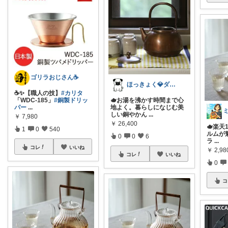
ゴリラおじさん☕️
ほっきょく💎ダイヤモンド会員💎
☕️✨【職人の技】
#カリタ
🫖お湯を沸かす時間まで心
「WDC-185」
#銅製ドリッ
地よく。暮らしになじむ美
パー
...
しい銅やかん
...
￥
7,980
￥
26,400
🫖楽
1
0
540
ルムが魅
0
0
6
ラ
...
コレ
いいね
￥
2,98
コレ
いいね
0
コ