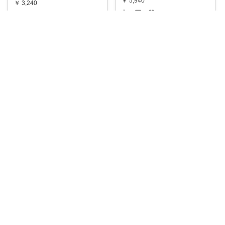
￥
5,940
￥
3,240
0
0
0
0
0
1
コレ
いいね
コレ
いいね
ギフト工房☆愛来【公式】
おとく見つけ隊
暑い日にうれしい、涼やかな和
パティスリー銀座千疋屋の銀座
菓子ギフト。
...
ゼリー9個入り
...
￥
6,264
￥
3,240
0
0
3
0
0
0
コレ
いいね
コレ
いいね