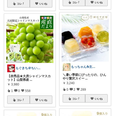
コレ
いいね
コレ
いいね
もっちゃん☕主婦の癒しとご褒美ROOM
もぐきち＠ちい活など🎊購入感謝
＼暑い季節にぴったりの、ひん
【赤秀品★大房シャインマスカ
やり贅沢スイー
...
ット】山梨県産
...
￥
3,240
￥
3,980
0
2
289
1
0
558
コレ
いいね
コレ
いいね