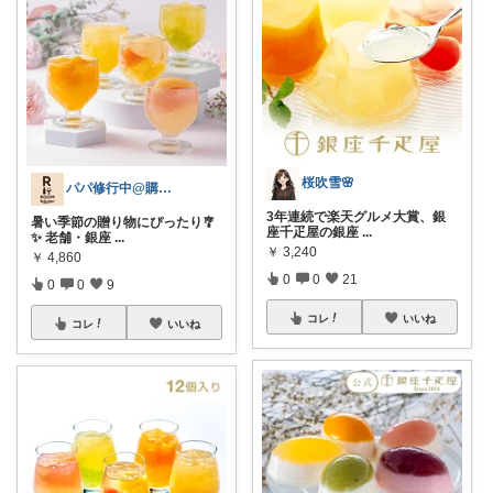
桜吹雪🌸
パパ修行中@購入ありがとうございます！
3年連続で楽天グルメ大賞、銀
暑い季節の贈り物にぴったり🎐
座千疋屋の銀座
...
✨ 老舗・銀座
...
￥
3,240
￥
4,860
0
0
21
0
0
9
コレ
いいね
コレ
いいね