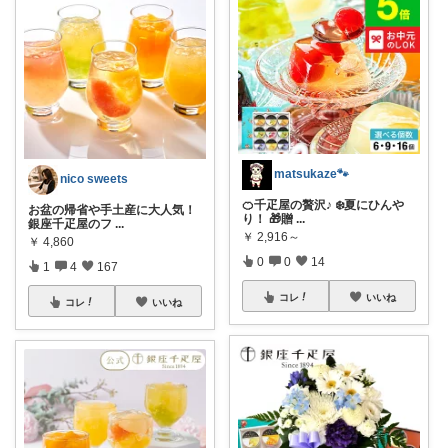
matsukaze🐾
nico sweets
🍊千疋屋の贅沢♪ ❄️夏にひんや
お盆の帰省や手土産に大人気！
り！ 🎁贈
...
銀座千疋屋のフ
...
￥
2,916～
￥
4,860
0
0
14
1
4
167
コレ
いいね
コレ
いいね