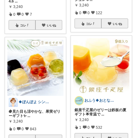
4.6
...
￥
3,240
￥
3,240
0
0
122
0
0
7
コレ
いいね
コレ
いいね
おふう🍀おとな暮らしの“楽”食住🐾
🍀ぽんぽよ シンプル時短ライフ🍀
銀座千疋屋のゼリーは鉄板の夏
🍇見た目も涼やかな、果実ゼリ
ギフト🌟常温で
...
ーギフト✨
...
￥
3,240
￥
3,240
1
0
532
0
0
843