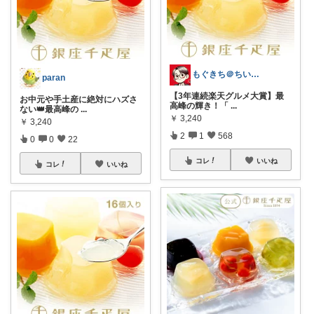
もぐきち＠ちい活など🎊購入感謝
paran
【3年連続楽天グルメ大賞】最
お中元や手土産に絶対にハズさ
高峰の輝き！「
...
ない👑最高峰の
...
￥
3,240
￥
3,240
2
1
568
0
0
22
コレ
いいね
コレ
いいね