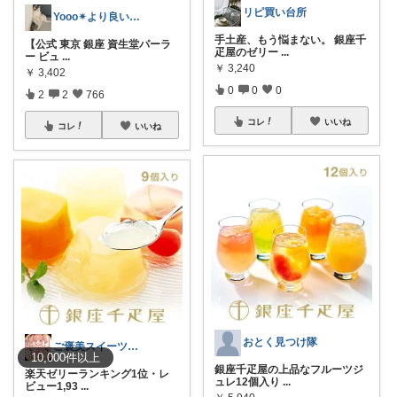
リピ買い台所
Yooo✴︎より良い暮らし✴︎
手土産、もう悩まない。 銀座千
【公式 東京 銀座 資生堂パーラ
疋屋のゼリー
...
ー ビュ
...
￥
3,240
￥
3,402
0
0
0
2
2
766
コレ
いいね
コレ
いいね
おとく見つけ隊
ご褒美スイーツROOM🍰購入感謝です♪
10,000
件
以上
銀座千疋屋の上品なフルーツジ
楽天ゼリーランキング1位・レ
ュレ12個入り
...
ビュー1,93
...