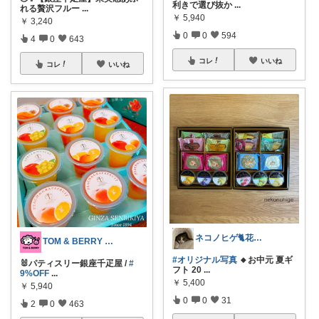
利きで選び抜か
...
れる贅沢フルー
...
￥
5,940
￥
3,240
0
0
594
4
0
643
コレ
いいね
コレ
いいね
ネコノヒゲ🐈花好きオタクの庭🪴
TOM & BERRY 🐶🐰💕
#オリジナル写真
🔸お中元 夏ギ
🐰パティスリー銀座千疋屋 /
#
フト 20
...
9%OFF
...
￥
5,400
￥
5,940
0
0
31
2
0
463