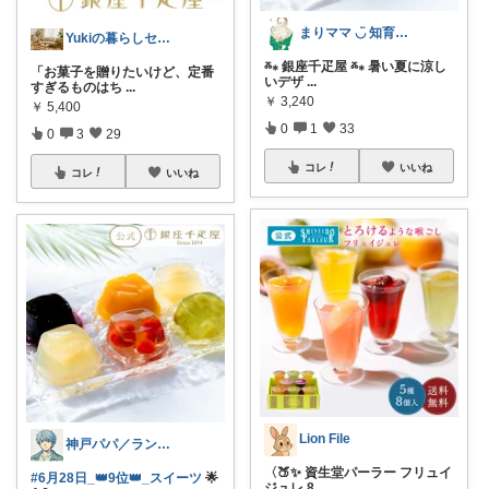
まりママ ◡̈ 知育・本・北欧
Yukiの暮らしセレクト★
ⰶ⁎ 銀座千疋屋 ⰶ⁎ 暑い夏に涼し
「お菓子を贈りたいけど、定番
いデザ
...
すぎるものはち
...
￥
3,240
￥
5,400
0
1
33
0
3
29
コレ
いいね
コレ
いいね
Lion File
神戸パパ／ランキング＆レビュー毎日掲載
〈🍑✨ 資生堂パーラー フリュイ
#6月28日_👑9位👑_スイーツ
🌟
ジュレ 8
...