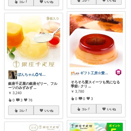
コレ
いいね
コレ
いいね
ギフト工房☆愛来【公式】
ぼんちゃん💍🫧経由購入感謝✨
そろそろ栗スイーツも気になる
銀座千疋屋の銀座ゼリー、フル
季節♪ クリ
...
ーツのみずみず
...
￥
3,780
￥
3,240
0
0
3
0
3
76
コレ
いいね
コレ
いいね