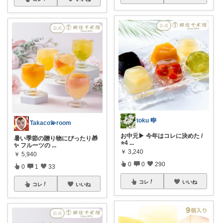
toku 🎼
Takaco💫room
お中元▶︎ 今年はコレに決めた /
暑い季節の贈り物にぴったり🎁
⭐️4
...
✨ フルーツの
...
￥
3,240
￥
5,940
0
0
290
0
1
33
コレ
いいね
コレ
いいね