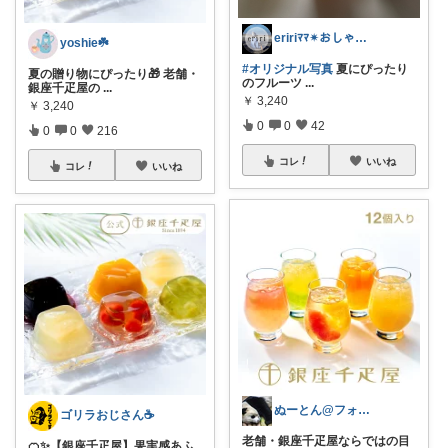
eririﾏﾏ✴︎おしゃれ雑貨×子供×服
yoshie☘️
#オリジナル写真
夏にぴったり
夏の贈り物にぴったり🎁 老舗・
のフルーツ
...
銀座千疋屋の
...
￥
3,240
￥
3,240
0
0
42
0
0
216
コレ
いいね
コレ
いいね
ぬーとん@フォロバ100％
ゴリラおじさん☕️
老舗・銀座千疋屋ならではの目
🍊✨【銀座千疋屋】果実感あふ