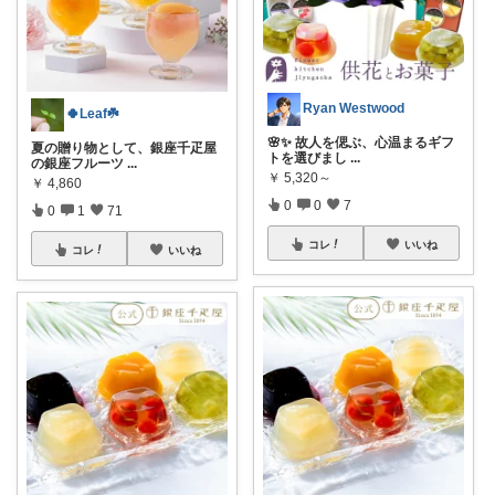
Ryan Westwood
🍀Leaf☘️
🌸✨ 故人を偲ぶ、心温まるギフ
夏の贈り物として、銀座千疋屋
トを選びまし
...
の銀座フルーツ
...
￥
5,320～
￥
4,860
0
0
7
0
1
71
コレ
いいね
コレ
いいね