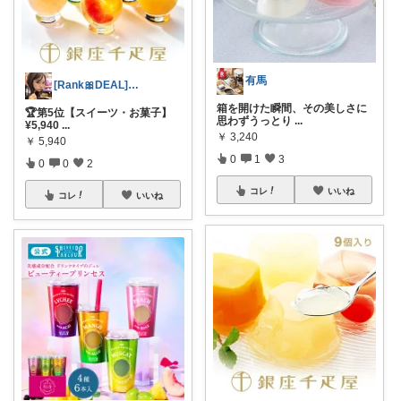
有馬
[Rank🎀DEAL]毎日コレ＠ano
箱を開けた瞬間、その美しさに
🏆第5位【スイーツ・お菓子】
思わずうっとり
...
¥5,940
...
￥
3,240
￥
5,940
0
1
3
0
0
2
コレ
いいね
コレ
いいね