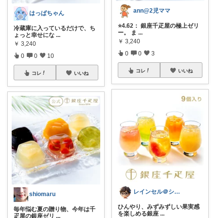
ann@2児ママ
はっぱちゃん
⭐4.62： 銀座千疋屋の極上ゼリ
冷蔵庫に入っているだけで、ち
ー。 ま
...
ょっと幸せにな
...
￥
3,240
￥
3,240
0
0
3
0
0
10
コレ
いいね
コレ
いいね
レインセル＠シアワセおやつ便＆夏のひんや
shiomaru
ひんやり、みずみずしい果実感
毎年悩む夏の贈り物、今年は千
を楽しめる銀座
...
疋屋の銀座ゼリ
...