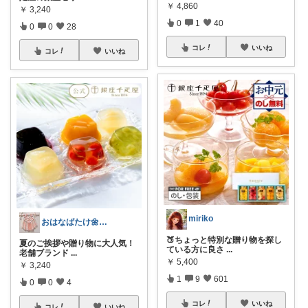
￥
4,860
￥
3,240
0
1
40
0
0
28
コレ
いいね
コレ
いいね
miriko
おはなばたけ🌼低浮上で再開🙇‍♀️
🍑ちょっと特別な贈り物を探し
​夏のご挨拶や贈り物に大人気！
ている方に良さ
...
老舗ブランド
...
￥
5,400
￥
3,240
1
9
601
0
0
4
コレ
いいね
コレ
いいね