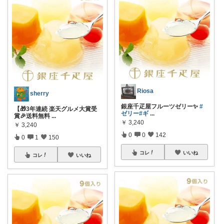
Riosa
sherry
銀座千疋屋フルーツゼリー✨️
#
【🎁3年連続 楽天グルメ大賞受
ゼリー
#ギ
...
賞🎉送料無料
...
￥
3,240
￥
3,240
0
0
142
0
1
150
コレ
いいね
コレ
いいね