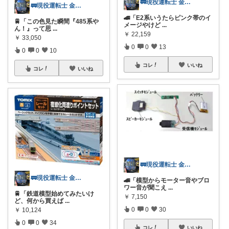
🚃現役運転士 金魚🐠
🚃現役運転士 金魚🐠
🚄「E2系いうたらピンク帯のイ
🚆「この色見た瞬間『485系や
メージやけど
...
ん！』って思
...
￥
22,159
￥
33,050
0
0
13
0
0
10
コレ
いいね
コレ
いいね
🚃現役運転士 金魚🐠
🚃現役運転士 金魚🐠
🚄「模型からモーター音やブロ
ワー音が聞こえ
...
🚆「鉄道模型始めてみたいけ
￥
7,150
ど、何から買えば
...
0
0
30
￥
10,124
0
0
34
コレ
いいね