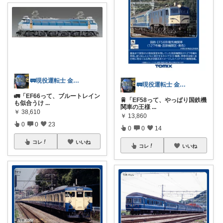
🚃現役運転士 金魚🐠
🚃現役運転士 金魚🐠
🚛「EF66って、ブルートレイン
🚆「EF58って、やっぱり国鉄機
も似合うけ
...
関車の王様
...
￥
38,610
￥
13,860
0
0
23
0
0
14
コレ
いいね
コレ
いいね