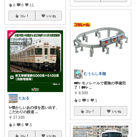
0
0
11
コレ
いいね
むうらし本舗
🚃✨ モノレールで冒険の準備完
了！🚃✨
...
￥
8,500
たおる
0
0
1
✨懐かしいあの頃を思い出す、
こだわりの鉄道
...
コレ
いいね
￥
27,335
0
0
0
コレ
いいね