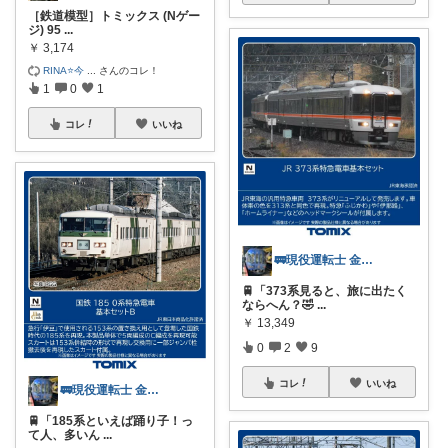
［鉄道模型］トミックス (Nゲー
ジ) 95
...
￥
3,174
RINA⭐️今
...
さんのコレ！
1
0
1
コレ
いいね
🚃現役運転士 金魚🐠
🚆「373系見ると、旅に出たく
ならへん？🤣
...
￥
13,349
0
2
9
コレ
いいね
🚃現役運転士 金魚🐠
🚆「185系といえば踊り子！っ
て人、多いん
...