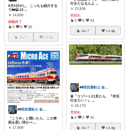
行きたなるんよ
...
8月5日やし、こっちも紹介する
￥
23,936
で🚃😁 20
...
￥
14,600
売切れ
0
0
43
掲載終了
0
0
30
コレ
いいね
コレ
いいね
🚃現役運転士 金魚🐠
🚆「リゾート21見たら、『伊豆
行きたい！』
...
￥
16,170
🚃現役運転士 金魚🐠
売切れ
0
2
41
「こうや」と聞いたら、この車
両を思い浮かべ
...
￥
17,908
コレ
いいね