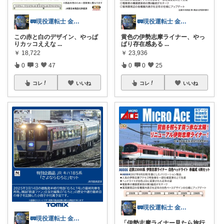
🚃現役運転士 金魚🐠
🚃現役運転士 金魚🐠
この赤と白のデザイン、やっぱ
黄色の伊勢志摩ライナー、やっ
りカッコええな
...
ぱり存在感ある
...
￥
18,722
￥
23,936
0
3
47
0
0
25
コレ
いいね
コレ
いいね
🚃現役運転士 金魚🐠
🚃現役運転士 金魚🐠
「伊勢志摩ライナー見たら旅行