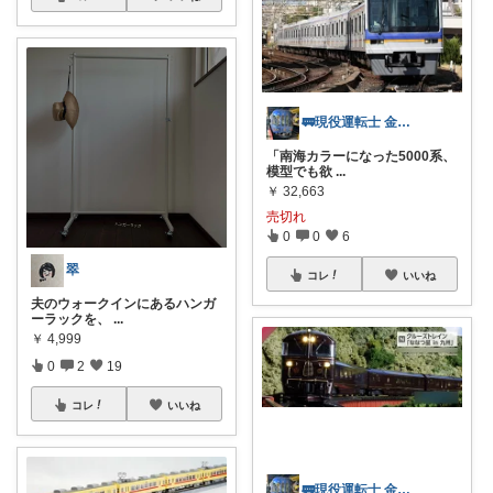
🚃現役運転士 金魚🐠
「南海カラーになった5000系、
模型でも欲
...
￥
32,663
売切れ
0
0
6
翠
コレ
いいね
夫のウォークインにあるハンガ
ーラックを、
...
￥
4,999
0
2
19
コレ
いいね
🚃現役運転士 金魚🐠