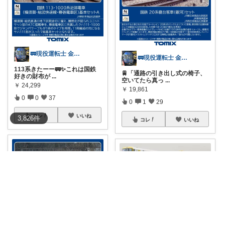
🚃現役運転士 金魚🐠
🚃現役運転士 金魚🐠
113系きたーー🚃✨これは国鉄
🚆「通路の引き出し式の椅子、
好きの財布が
...
空いてたら真っ
...
￥
24,299
￥
19,861
0
0
37
0
1
29
コレ
いいね
3,826
件
コレ
いいね
🚃現役運転士 金魚🐠