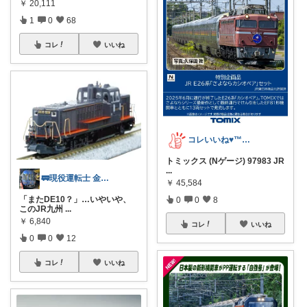
￥
20,111
1
0
68
コレ
いいね
コレいいね♥️™▶コレクションも見てね！
トミックス (Nゲージ) 97983 JR
...
🚃現役運転士 金魚🐠
￥
45,584
「またDE10？」…いやいや、
0
0
8
このJR九州
...
￥
6,840
コレ
いいね
0
0
12
コレ
いいね