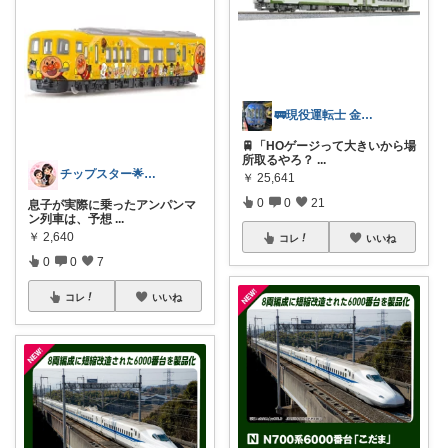
🚃現役運転士 金魚🐠
🚆「HOゲージって大きいから場
所取るやろ？
...
チップスター🌟8月もよろしく😎🌻
￥
25,641
0
0
21
息子が実際に乗ったアンパンマ
ン列車は、予想
...
￥
2,640
コレ
いいね
0
0
7
コレ
いいね