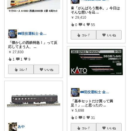
🚆「がんばろう熊本。」今日は
そんな想いを込
...
￥
29,410
0
4
55
🚃現役運転士 金魚🐠
コレ
いいね
「懐かしの西鉄特急！」って反
応してまう人、
...
￥
27,830
1
1
9
コレ
いいね
🚃現役運転士 金魚🐠
「基本セットだけ買って満
足！」…と思ったの
...
￥
5,698
0
0
31
あや
コレ
いいね