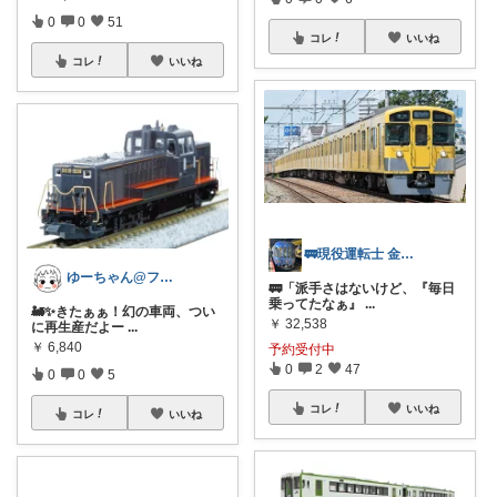
0
0
51
コレ
いいね
コレ
いいね
🚃現役運転士 金魚🐠
ゆーちゃん@フォロワーさまから購入💕
🚃「派手さはないけど、『毎日
乗ってたなぁ』
...
🚂✨きたぁぁ！幻の車両、つい
￥
32,538
に再生産だよー
...
￥
6,840
予約受付中
0
2
47
0
0
5
コレ
いいね
コレ
いいね