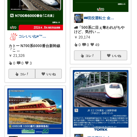
🚃現役運転士 金魚🐠
🚄「500系に目ぇ奪われがちや
けど、気付い
...
コレいいね♥️™▶コレクションも見てね！
￥
20,174
0
0
49
カトー N700系6000番台新幹線
「こ
...
￥
21,326
コレ
いいね
0
0
3
コレ
いいね