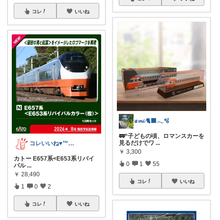
コレ
いいね
𝒂𝓶𝓲 🐈‍⬛𓂃🫧‪
🚃“子どもの頃、ロマンスカーを
見るだけでワ
...
コレいいね♥️™▶コレクションも見てね！
￥
3,300
カトー E657系<E653系リバイ
0
1
55
バル
...
￥
28,490
コレ
いいね
1
0
2
コレ
いいね