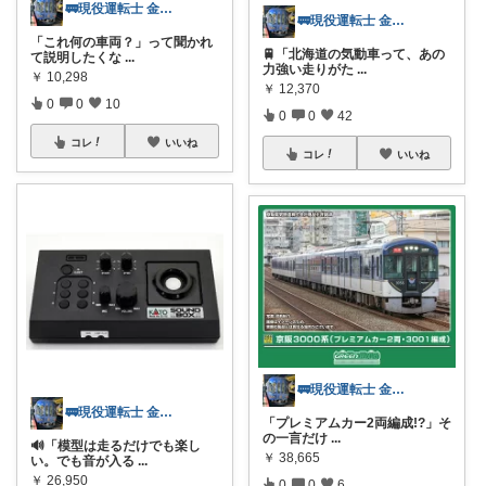
🚃現役運転士 金魚🐠
🚃現役運転士 金魚🐠
「これ何の車両？」って聞かれ
🚆「北海道の気動車って、あの
て説明したくな
...
力強い走りがた
...
￥
10,298
￥
12,370
0
0
10
0
0
42
コレ
いいね
コレ
いいね
🚃現役運転士 金魚🐠
🚃現役運転士 金魚🐠
「プレミアムカー2両編成!?」そ
の一言だけ
...
🔊「模型は走るだけでも楽し
￥
38,665
い。でも音が入る
...
￥
26,950
0
0
6