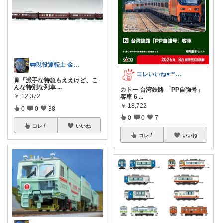
🚃現役運転士 金魚🐠
コレいいね♥️™▶コレクションも見てね！
🚆「派手な特急もええけど、こ
んな特別な列車
...
カトー 台湾鉄路 「PP自強号」
￥
12,372
客車 6
...
￥
18,722
0
0
38
0
0
7
コレ
いいね
コレ
いいね