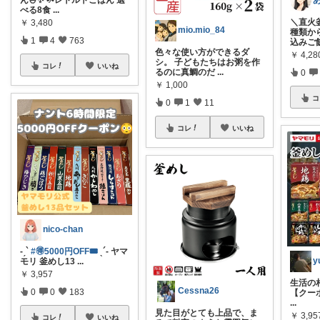
あ
ん🍚✨ ☘️レトルトごはん 選
べる8食
...
＼直火
￥
3,480
mio.mio_84
種類か
1
4
763
込みご
色々な使い方ができるダ
￥
4,28
シ。 子どもたちはお粥を作
コレ
いいね
るのに真鯛のだ
...
0
￥
1,000
コ
0
1
11
コレ
いいね
nico-chan
-ˏ`
#🉐5000円OFF🎟️
ˎ´- ヤマ
y
モリ 釜めし13
...
￥
3,957
生活の
Cessna26
0
0
183
【クーポ
...
見た目がとても上品で、ま
￥
3,95
コレ
いいね