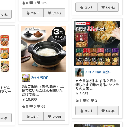
0
0
269
コレ
いいね
コレ
いいね
いいね
ノコノコ🌿 自分のQOL向上リスト
みやび🐯🐮
レいいね♥️™▶コレクションも見てね！
🍚今日はどれにする？選ぶ
楽しさまで味わえる♪ ヤマモ
3合ご飯鍋 （黒色/飴色） 土
単！どん
リの人気
...
鍋で炊いたごはん🍚聞いた
種アソー
￥
3,957
だけで美
...
￥
18,900
1
0
3
0
0
69
コレ
いいね
コレ
いいね
いいね