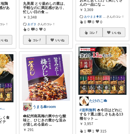
お米と炊くだけで具だくさ
 地鶏
丸美屋 とり釜めしの素は、
んの一品にな
...
感があ
手軽なのに満足感があり、
￥
3,369
忙しい日の食
...
あやまま🐥家
...
さんのコレ！
￥
3,348
0
0
0
コレ！
あずき
さんのコレ！
0
0
0
コレ
いいね
いいね
コレ
いいね
たけのこ🎋
うまる🥞room
我慢しないヘルシー生活｜時短×健康ごはん
#送料無料
🍚今日はどれに
する？選ぶ楽しさもある13
🪷紀州南高梅の爽やかな酸
しく食
種セット
...
味と、ひじきの豊かな旨み
イテ
￥
3,957
が楽しめる釜め
...
￥
291
1
1
315