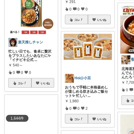
￥
291
0
0
0
コレ
いいね
楽天推しチャン
忙しい日でも、食卓に贅沢
をプラスしたいあなたに✨
「イチビキ公式
...
￥
540～
北海道
0
0
0
んでん
んたろ
Hoi@小豆
￥
7,70
コレ
いいね
おうちで手軽に本格釜めし
0
が楽しめる炊き込みご飯セ
ット✨ 忙しい
...
コ
￥
1,980
0
0
2
1,644
件
コレ
いいね