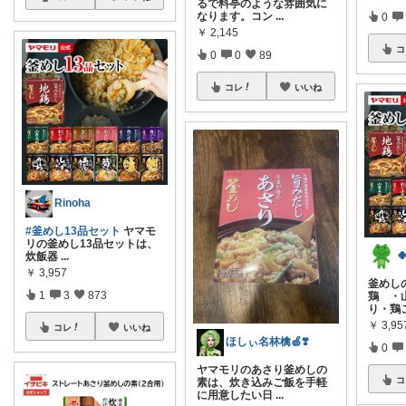
るで料亭のような雰囲気に
なります。コン
...
0
￥
2,145
コ
0
0
89
コレ
いいね
Rinoha
#釜めし13品セット
ヤマモ
リの釜めし13品セットは、
炊飯器
...
￥
3,957
釜めし
1
3
873
鶏 ・
り・鶏ご
￥
3,95
コレ
いいね
ほしぃ名林檎🍏❣️
0
ヤマモリのあさり釜めしの
コ
素は、炊き込みご飯を手軽
に用意したい日
...