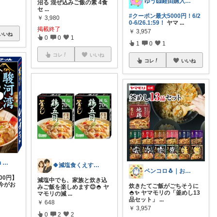
ゆう🐹経由購入感謝🙇‍♀️
沼る 混ぜ込みご飯の素 4食
セ
...
#クーポン最大5000円！6/2
￥
3,980
0-6/26.1:59！
ヤマ
...
掲載終了
￥
3,957
いいね
0
0
1
1
0
1
コレ
いいね
コレ
いいね
Ys celebration day
🍀減塩食くえすと｜美香😊＆マナブ🧸
ペンコロ🐧｜お菓子・グルメ・ふるさと
00円】
減塩中でも、家族と炊き込
今がお
炊きたてご飯がごちそうに
みご飯を楽しめます😊🍚 ヤ
🍚✨ ヤマモリの「釜めし13
マモリの減
...
品セット」
...
￥
648
￥
3,957
0
2
2