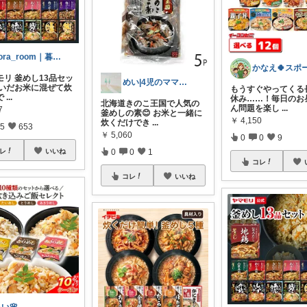
sora_room｜暮らしを少しラクに
モリ 釜めし13品セッ
めい|4児のママおすすめ
研いだお米に混ぜて炊
​もうすぐやってくる
で
...
休み……！毎日のお
北海道きのこ王国で人気の
ん問題を楽し
...
7
釜めしの素😊 お米と一緒に
￥
4,150
炊くだけでき
...
5
653
￥
5,060
0
0
9
レ
いいね
0
0
1
コレ
コレ
いいね