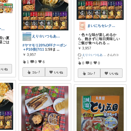
まいにちセレクトdays
かなえ🍀スポーツ小学生兄妹
・色々な味が楽しめるか
えり☆いつもありがとうございます
長い夏
ら、飽きずに毎日美味しい
昼ごは
ご飯が食べられる
...
#ヤマモリ20%OFFクーポン
￥
3,957
＋P10倍(7/11
1:59ま
...
￥
3,957
えり☆いつもあ
...
さんのコ
レ！
1
0
6
0
0
0
いいね
コレ
いいね
コレ
いいね