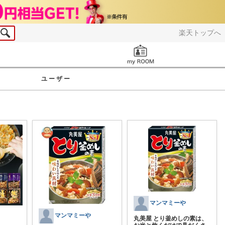
楽天トップへ
お知らせ
ユーザー
マンマミーや
マンマミーや
丸美屋 とり釜めしの素は、