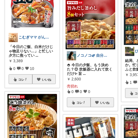
こむぎママ がんばりすぎるママを救う
「今日のご飯、白米だけじ
ゃ物足りない…」と忙しい
ノコノコ🌿 自分のQOL向上リスト
夕方に焦ってい
...
結局、
￥
3,389
🍚 今日の夕飯、もう決め
か。 ​
0
0
10
た？😊 炊飯器に入れて炊く
ふと炊
だけ✨ 旨
...
￥
3,95
￥
2,600
コレ
いいね
1
売切れ
0
0
0
コ
コレ
いいね