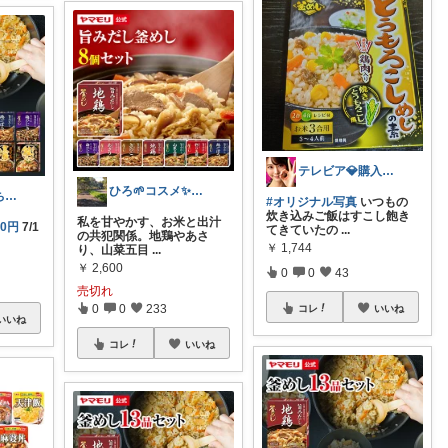
テレビア💎購入ありがとう😉ﾌﾟﾛﾌ見
ひろ🌱‬コスメ✨わんこ🐕🐾
ちょこ☻おうち時間充実🏠アイテム
#オリジナル写真
いつもの
炊き込みご飯はすこし飽き
私を甘やかす、お米と出汁
0円
7/1
てきていたの
...
の共犯関係。 ​地鶏やあさ
￥
1,744
り、山菜五目
...
￥
2,600
0
0
43
売切れ
0
0
233
コレ
いいね
いいね
コレ
いいね