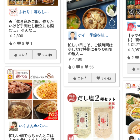
ふわり｜暮らしの負担をかるくする日用品
🍚「炊き込みご飯、作りた
いけど手間だし献立にも悩
む…」 そんな
...
ケイ _ 季節を味わう静かな暮らし
【ヤマ
￥
2,800
ト】 
0
0
1
くだけ
忙しい日こそ、ご飯時間は
少しだけ特別に🍚✨ OKiNI
￥
3,95
の瓶入
...
コレ
いいね
2
￥
4,480
0
0
55
コ
コレ
いいね
いくよん☘️パンのある暮らし✨
忙しい朝でもちゃんとごは