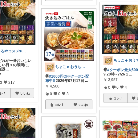
ひろ🌱‬コスメ✨わんこ🐕🐾
どれが一番おいしい
忙しい日々の隙間に、
ちょこ☻おうち時間充実🏠アイテム
飯器
...
🉐
#クーポン最大500
9 20時 - 7/26 1
...
7
🉐
#1000円OFFクーポン配
￥
3,957
布中‼️
2026年07月17日
...
3
217
￥
4,500
0
0
4
レ
いいね
0
0
3
コレ
コレ
いいね