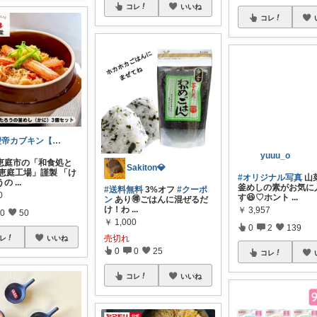
コレ
いいね
コレ
聖帝カブキン【北海道を推す者】
恵庭市の「和食処と
Sakiton💎
 恵庭工場」謹製 「け
yuuu_o
うの
...
#送料無料
3%オフ
#クーポ
0
ン
あり🉐ごはんに混ぜるだ
#オリジナル写真
山
け！わ
...
釜めしの素がお気に
0
50
す😆♡ホント
...
￥
1,000
￥
3,957
売切れ
レ
いいね
0
0
25
0
2
139
コレ
いいね
コレ