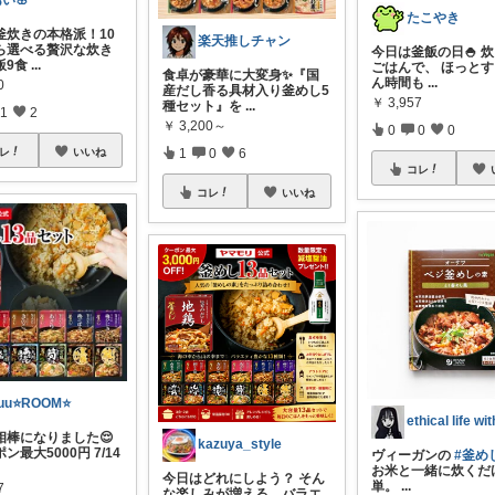
い🌸
たこやき
釜炊きの本格派！10
楽天推しチャン
ら選べる贅沢な炊き
今日は釜飯の日🍚 
飯9食
...
ごはんで、 ほっと
食卓が豪華に大変身✨『国
ん時間も
...
0
産だし香る具材入り釜めし5
￥
3,957
種セット』を
...
1
2
￥
3,200～
0
0
0
レ
いいね
1
0
6
コレ
コレ
いいね
uu⭐️ROOM⭐️
相棒になりました😌
kazuya_style
ン最大5000円 7/14
ヴィーガンの
#釜め
お米と一緒に炊くだ
今日はどれにしよう？ そん
単。
...
7
な楽しみが増える、バラエ