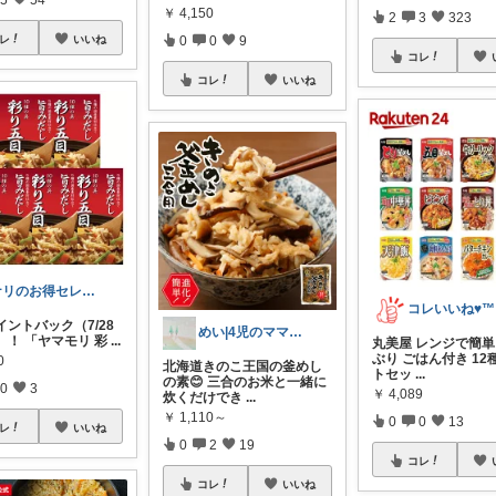
￥
4,150
2
3
323
レ
いいね
0
0
9
コレ
コレ
いいね
ナリのお得セレクト
コ
イントバック（7/28
めい|4児のママおすすめ
迄）！ 「ヤマモリ 彩
...
丸美屋 レンジで簡
ぶり ごはん付き 12
0
北海道きのこ王国の釜めし
トセッ
...
の素😊 三合のお米と一緒に
0
3
￥
4,089
炊くだけでき
...
￥
1,110～
0
0
13
レ
いいね
0
2
19
コレ
コレ
いいね