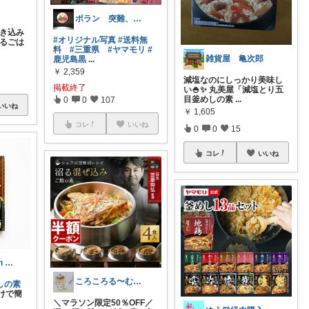
ポラン 突難、メニエール病で療養中
炊き込み
#オリジナル写真
#送料無
するごは
料
#三重県
#ヤマモリ
#
雑貨屋 亀次郎
鹿児島黒
...
￥
2,359
減塩なのにしっかり美味し
掲載終了
い🍚✨ 丸美屋「減塩とり五
目釜めしの素
...
0
0
107
いいね
￥
1,605
コレ
いいね
0
0
15
コレ
いいね
ethical life with me
ころころる〜む✨経由購入感謝です✨
しの素
けで簡
＼マラソン限定50％OFF／