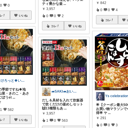
￥
842
ティ豊かな釜
...
0
0
￥
3,957
0
0
4
レ
いいね
0
0
2
コレ
コレ
いいね
🍀けろっと🍀いいもの紹介したい♥️
の季節ですね🍀地
🦔SAKI🦔おいしいもの紹介
山菜・きのこ・あさ
ぼうet
...
だし＆具材を入れて炊飯器
7
で炊くだけの釜めしセット
🌟【クーポン最大50
🙌13種類もあ
...
お買い物マラソンで
1
582
得🌟 ヤ
...
￥
3,957
￥
291
レ
いいね
1
0
563
0
0
3