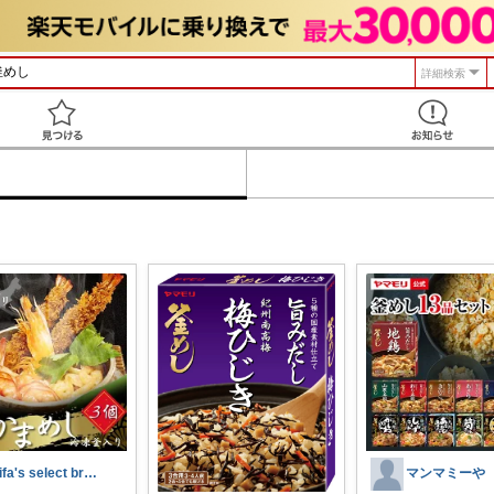
詳細検索
見つける
Rifa's select branch
マンマミーや