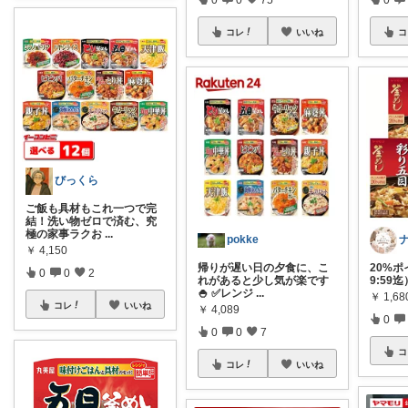
コレ
いいね
コ
びっくら
ご飯も具材もこれ一つで完
結！洗い物ゼロで済む、究
極の家事ラクお
...
pokke
￥
4,150
帰りが遅い日の夕食に、こ
20%ポ
0
0
2
れがあると少し気が楽です
9:59
🍚 ✅レンジ
...
￥
1,68
コレ
いいね
￥
4,089
0
0
0
7
コ
コレ
いいね