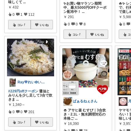
味しくて
...
✨お買い物マラソン期間
🍚✨ 
￥
432
中、最大5000円OFFクーポ
で、行
ン配布中！
...
で楽し
0
1
112
￥
291
￥
5,98
0
0
8
0
コレ
いいね
コレ
いいね
コ
Ray💛れい︎✿いつもありがとう❁¨̮
#229円offクーポン
醤油と
みりんを少し足して3合で炊
きま
...
ぱぁるねぇさん
￥
1,340～
🍚 アサヒ釜 むすび｜3合炊
ヤマモ
0
0
201
き・2.1L・無水調理対応の
ろい！
本格ご
...
味しい
コレ
いいね
￥
16,390
￥
3,95
0
0
75
0