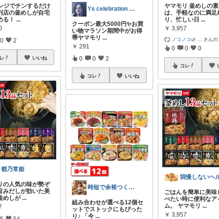
レンジでチンするだけ
ヤマモリ 釜めしの素
Ys celebration day
列店の釜めしが自宅
は、手軽なのに満足
める！
...
り、忙しい日
...
クーポン最大5000円✨お買
0
￥
3,957
い物マラソン期間中がお得
🉐ヤマモリ
...
ノコノコ🌿
...
さんの
0
2
￥
291
0
0
0
レ
いいね
0
0
2
コレ
コレ
いいね
月都乃常姫
リの人気の味が勢ぞ
時短で余裕つくる主婦🍀キッチン
旨みだしが効いた美
ごはんを簡単に美味
釜めしが
...
べたい時に便利なア
組み合わせが選べる12個セ
ム。 ヤマモリ
...
7
ットでストックにもぴった
￥
3,957
り♪ 「今
...
5
54