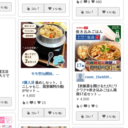
0
0
490
いいね
コレ
いいね
コレ
いいね
モモ空(ig開始。買い物三昧。感謝です)
room_15eb50f250
菜五目
#購入済
釜めしセット。ミ
入りで
【炊飯器を開けるたびにワ
ニしゃもじ、固形燃料(5個)
クワク✨炊き込みごはん福
がセット
...
袋17点セット
...
￥
4,800
￥
4,500
0
0
23
0
0
0
いいね
コレ
いいね
コレ
いいね