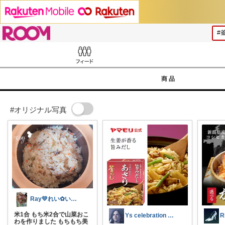
ROOM
Feed
商品
#オリジナル写真
Ray💛れい︎✿いつもありがとう❁¨̮
米1合 もち米2合で山菜おこ
Ys celebration day
わを作りました もちもち美