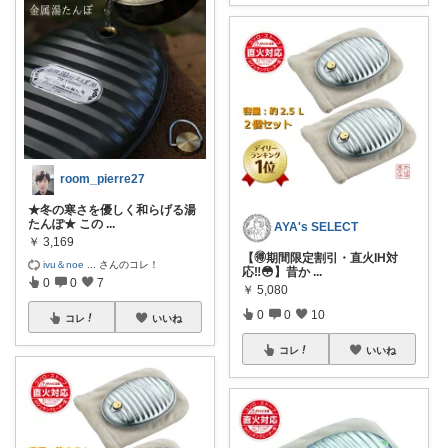
room_pierre27
★冬の寒さを優しく和らげる湯
たんぽ★ この
...
AYA's SELECT
￥
3,169
【🉐期間限定割引・直火IH対
ivu＆noe
...
さんのコレ！
応‼️😳】昔か
...
0
0
7
￥
5,080
0
0
10
コレ
いいね
コレ
いいね