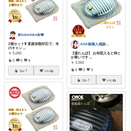
🌼kotorinko🌼🕊️
2個セット❣️ 直接加熱対応で、冬
ASA😁購入感謝ﾌｫﾛﾜｰ優先購入❗️
のキャン
...
￥
5,080
【湯たんぽ】 お布団入ると時と
か寒いです
...
0
0
6
￥
3,080
0
0
3
コレ
いいね
コレ
いいね