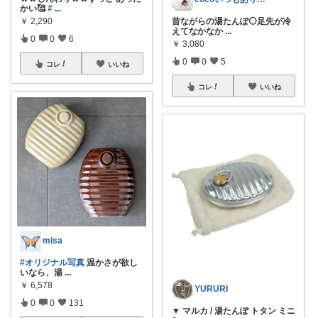
かい🥰
#
...
￥
2,290
昔ながらの湯たんぽ⚪️足先が冷
えてなかなか
...
0
0
6
￥
3,080
0
0
5
コレ
いいね
コレ
いいね
misa
#オリジナル写真
温かさが欲し
いなら、湯
...
￥
6,578
YURURI
0
0
131
▼ マルカ / 湯たんぽ トタン ミニ