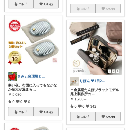
コレ
いいね
コレ
いいね
きみぃ🌼環境と健康に良い暮らし
りぼん 🧡1日2日5日感謝です🫶
寒い夜、布団に入ってもなかな
か足元が温まら
...
＊金属湯たんぽブラックモデル
尾上製作所の
...
￥
5,080
￥
1,780～
0
0
0
0
0
342
コレ
いいね
コレ
いいね