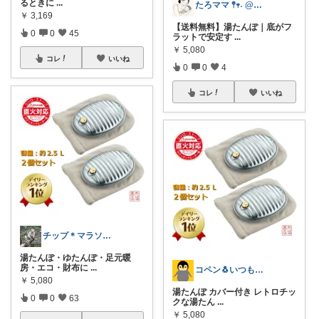
るときに
...
たろママ 𖤣𖥧˖ @_taro_mm
￥
3,169
【送料無料】湯たんぽ｜底がフ
0
0
45
ラットで安定す
...
￥
5,080
コレ
いいね
0
0
4
コレ
いいね
チップ＊マラソンは参加中🐿️💨
湯たんぽ・ゆたんぽ・足元暖
房・エコ・財布に
...
コペン🐧いつもありがとう✨
￥
5,080
湯たんぽ カバー付き レトロチッ
0
0
63
クな湯たん
...
￥
5,080