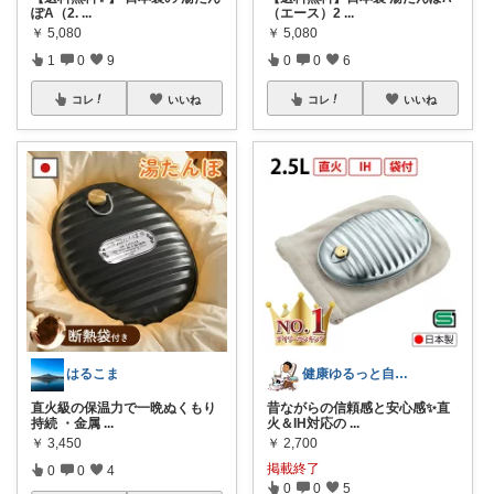
ぽA（2.
...
（エース）2
...
￥
5,080
￥
5,080
1
0
9
0
0
6
コレ
いいね
コレ
いいね
はるこま
健康ゆるっと自然派がんのすけ
直火級の保温力で一晩ぬくもり
昔ながらの信頼感と安心感✨直
持続 ・金属
...
火＆IH対応の
...
￥
3,450
￥
2,700
掲載終了
0
0
4
0
0
5