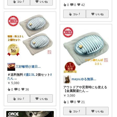
コレ
いいね
0
0
42
コレ
いいね
三好敏明@連日購入、日々訪問感謝
＃送料無料
#湯2.5L
2個セット
#
たん
...
mayu.ゆる無添加 🔁🈲
￥
5,080
アウトドアや災害時にも使える
0
0
36
【金属製湯たん
...
￥
3,080
コレ
いいね
1
0
21
コレ
いいね