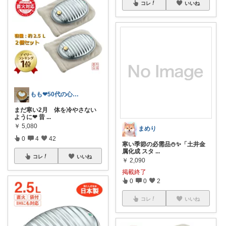
コレ
いいね
もも❤︎50代の心地良さROOM
まだ寒い2月 体を冷やさない
ように❤︎ 昔
...
￥
5,080
まめり
0
4
42
寒い季節の必需品⛄️✨「土井金
属化成 スタ
...
コレ
いいね
￥
2,090
掲載終了
0
0
2
コレ
いいね