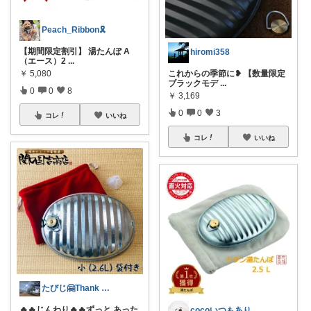
Peach_Ribbon🎗
【期間限定割引】 湯たんぽ A
hiromi358
（エース）2
...
￥
5,080
これからの季節に❥ 【数量限定
ブラックモデ
...
0
0
8
￥
3,169
0
0
3
コレ
いいね
コレ
いいね
たびじ🤗Thank you🌼
🔥🔥じんわり🔥🔥ずっと あった
cocoいつもありがとうございます⚪️