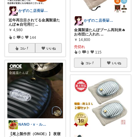
かずのこ店長🐷良い物いっぱい見つけ隊
近年再注目されてる金属製湯た
かずのこ店長🐷良い物いっぱい見つけ隊
んぽ🔥自宅用だ
...
￥
4,980
金属製湯たんぽブーム再到来🔥
お布団に入れれ
...
0
0
144
￥
14,800
売切れ
コレ
いいね
0
0
115
コレ
いいね
NANO・v・ルムカツ
【尾上製作所（ONOE）】 夜寝