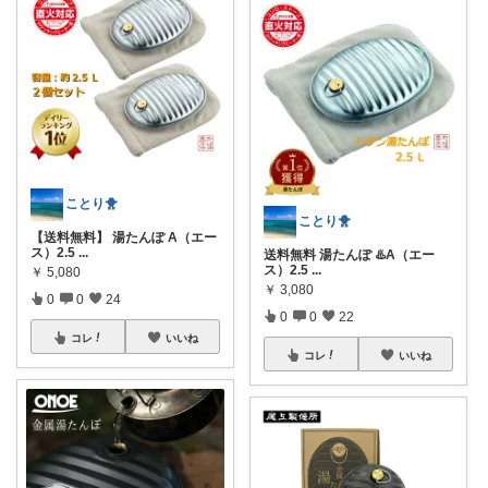
ことり🐥
ことり🐥
【送料無料】 湯たんぽ A（エー
ス）2.5
...
送料無料 湯たんぽ ♨️A（エー
ス）2.5
...
￥
5,080
￥
3,080
0
0
24
0
0
22
コレ
いいね
コレ
いいね