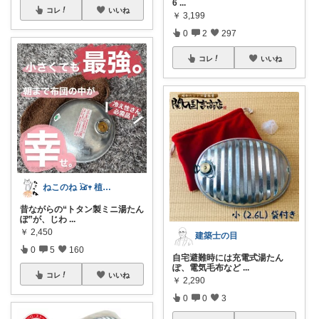
6
...
コレ
いいね
￥
3,199
0
2
297
コレ
いいね
ねこのね 𓃠𖥧 植物と暮らす
昔ながらの“トタン製ミニ湯たん
ぽ”が、じわ
...
￥
2,450
建築士の目
0
5
160
自宅避難時には充電式湯たん
ぽ、電気毛布など
...
コレ
いいね
￥
2,290
0
0
3