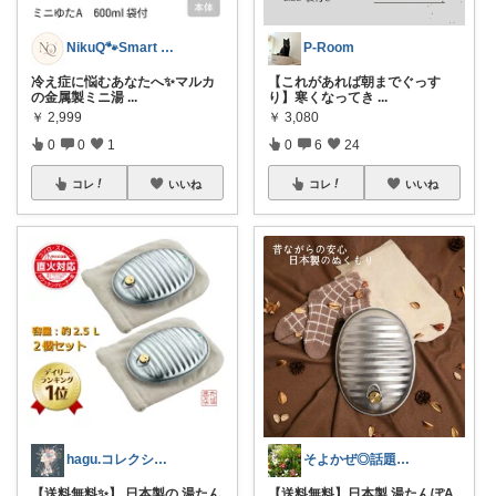
NikuQ🐾Smart Choice
P-Room
冷え症に悩むあなたへ✨マルカ
【これがあれば朝までぐっす
の金属製ミニ湯
...
り】寒くなってき
...
￥
2,999
￥
3,080
0
0
1
0
6
24
コレ
いいね
コレ
いいね
hagu.コレクション毎日更新中
そよかぜ◎話題のアイテムをご紹介
【送料無料✨】 日本製の 湯たん
【送料無料】日本製 湯たんぽA