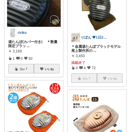
ririko
りぼん 🧡1日2日5日感謝です🫶
湯たんぽ(カバー付き) ＊数量
限定ブラッ
...
＊金属湯たんぽブラックモデル
尾上製作所の
...
￥
3,169
￥
3,450
1
0
92
掲載終了
0
4
72
コレ
いいね
コレ
いいね