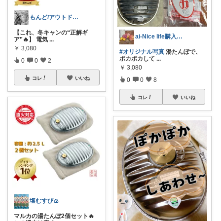
もんど/アウトドア、ガジェット、スイーツ
【これ、冬キャンの“正解ギ
ai-Nice life購入ありがとう〜
ア”🔥】 電気
...
￥
3,080
#オリジナル写真
湯たんぽで、
ポカポカして
...
0
0
2
￥
3,080
コレ
いいね
0
0
8
コレ
いいね
塩むすび🍙
マルカの湯たんぽ2個セット🔥