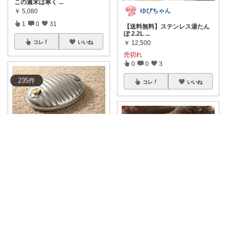
この週末は寒く
...
ゆぴちゃん
￥
5,080
1
0
31
【送料無料】ステンレス湯たん
ぽ 2.2L
...
コレ
いいね
￥
12,500
売切れ
0
0
3
235
件
コレ
いいね
ねこねこlife🐾3児のママ💖
#クーポン出てたよ
#冬のあった
かグッズ
...
￥
2,680
にこ
さんのコレ！
0
0
6
ねこまる🐰学校🐰kids🐰キャンプ
コレ
いいね
直接コンロやIHにかけてお湯を