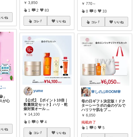
￥
3,850
￥
770～
1
2
83
0
0
33
いいね
コレ
いいね
コレ
いいね
NAGON~丁寧じゃないくらし～
yume
🌸しのぶROOM🌸
」
【公式】【ポイント10倍｜
スが心
母の日ギフト決定版！ドク
数量限定セット】ハリ・乾
ターシーラボの金のゲルで
燥対策オール
...
ハリツヤ肌をプ
...
￥
14,100
￥
6,050
0
0
4
掲載終了
1
0
5
いいね
コレ
いいね