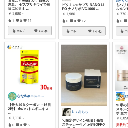
まるごと美味しい、自然の
#オリ
恵み。 ゼスプリキウイで毎
ビタミンc サプリ NANO LI
もハリ
日にビタミ
...
PO ナノリポ VC1000
...
ルルン
￥
1,980～
￥
1,980
￥
770
1
0
11
0
0
12
0
コレ
いいね
コレ
いいね
コ
なな☕️🌿エスニック／アジアン雑貨
【最大10％クーポン! ~16日
✨ 母
2時】 金のハトムギエキス
スキン
〻：おもち
...
ボ 金の
￥
1,110～
￥
6,05
＼限定デザイン登場！先着
ステッカー付／ ≫5%OFFク
掲載終
0
0
6