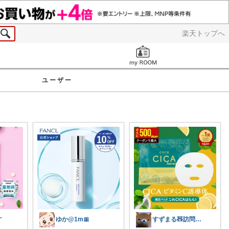
楽天トップへ
お知らせ
ユーザー
す
ゆか@1m🎀
すずまる🧸訪問感謝です🥹🙏🏻💖