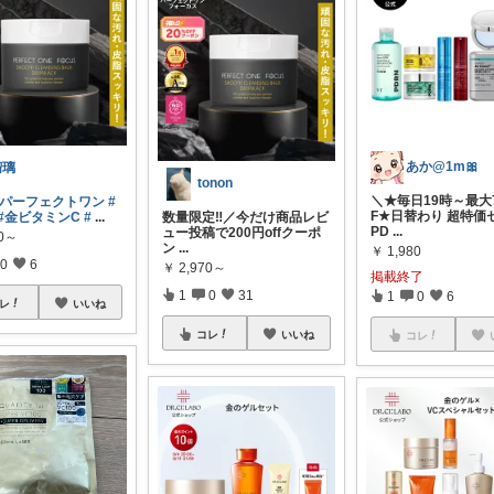
あか@1m🎀
瑠璃
tonon
＼★毎日19時～最大7
#パーフェクトワン
#
F★日替わり 超特価
#金ビタミンC
#
...
数量限定‼︎／今だけ商品レビ
PD
...
ュー投稿で200円offクーポ
70～
ン
...
￥
1,980
0
6
￥
2,970～
掲載終了
1
0
31
1
0
6
レ
いいね
コレ
いいね
コレ