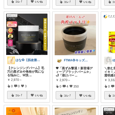
コレ
いいね
コレ
いいね
コ
はな🌻【肌改善・美容room】
FTMA🌻キッズ⭐コスメ⭐フード
【クレンジングバーム】毛
🖤「黒ずみ撃退！新登場デ
＼飲む
穴の黒ずみや角栓が気にな
ィープブラックバーム✨」
イキ！
る悩みに、W洗
...
🛁「溶けバー
...
透明感
￥
2,970～
￥
2,970～
￥
3,3
0
0
3
0
4
350
0
コレ
いいね
コレ
いいね
コ