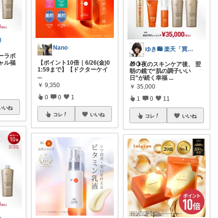

Nano
ゆき🛍️ 楽天「買ってよかった」を厳選
ーラボ
ャル福
【ポイント10倍｜6/26(金)0
🎁🍋夜のスキンケア後、 翌
1:59まで】【ドクターケイ
朝の鏡で“肌の調子いい
...
日”が続く幸福
...
￥
9,350
￥
35,000
0
0
1
1
0
11
いいね
コレ
いいね
コレ
いいね