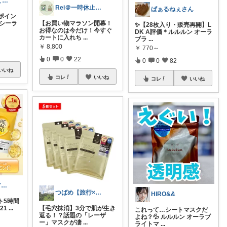
みお｜暮らしと美容記録
Rei＠一時休止中 お得品紹介屋さん
ぱぁるねぇさん
ポイン
ーシーラ
【お買い物マラソン開幕！
✨【28枚入り・販売再開】L
お得なのは今だけ！今すぐ
DK A評価＊ルルルン オーラ
カートに入れち
...
ブラ
...
￥
8,800
￥
770～
0
0
22
0
0
82
いいね
コレ
いいね
コレ
いいね
さゆmama🎀 7月ゆっくりペース🙏
つばめ【旅行×スキンケア✈️🫧】
HIRO&&
ト5時間
21
...
【毛穴抹消】3分で肌が生き
これって…シートマスクだ
返る！？話題の「レーザ
よね？💦 ルルルン オーラブ
ー」マスクが凄
...
ライトマ
...