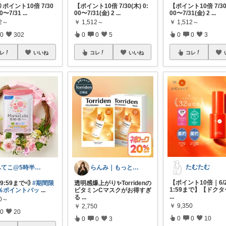
🉐 ポイント10倍 7/30
【ポイント10倍 7/30(木) 0:
【ポイント10倍 7/30(
00〜7/31
...
00〜7/31(金) 2
...
00〜7/31(金) 2
...
12～
￥
1,512～
￥
1,512～
0
302
0
0
5
0
0
3
レ
いいね
コレ
いいね
コレ
たむたむ
ふてこ@5時半頃ｺﾚ/京都のｲｲもの🍵
らんみ｜もっと心地いい暮らし
【ポイント10倍｜6/2
4 9:59まで💨
#期間限
透明感爆上がり✨Torridenの
1:59まで】【ドク
0％ポイントバッ
...
ビタミンCマスクがお得すぎ
...
る
...
00～
￥
9,350
￥
2,750
0
20
0
0
10
0
0
3