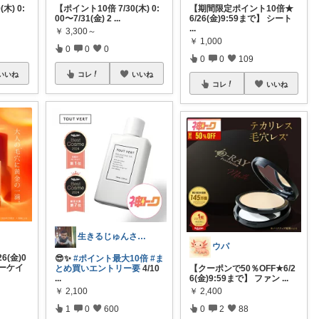
木) 0:
【ポイント10倍 7/30(木) 0:
【期間限定ポイント10倍★
00〜7/31(金) 2
...
6/26(金)9:59まで】 シート
...
￥
3,300～
￥
1,000
0
0
0
0
0
109
いいね
コレ
いいね
コレ
いいね
生きるじゅんさん、フォロワー様より買う
ウパ
6(金)0
😎✨
#ポイント最大10倍
#ま
ターケイ
とめ買いエントリー要
4/10
【クーポンで50％OFF★6/2
...
6(金)9:59まで】 ファン
...
￥
2,100
￥
2,400
1
0
600
0
2
88