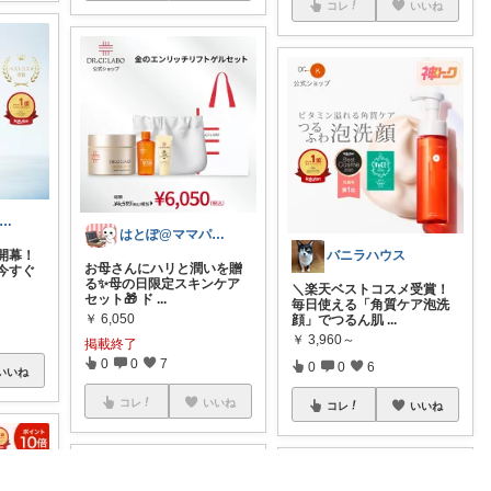
コレ
いいね
ei＠一時休止中 お得品紹介屋さん
はとぽ@ママパパの神育児グッズ✨
バニラハウス
開幕！
お母さんにハリと潤いを贈
今すぐ
る✨母の日限定スキンケア
＼楽天ベストコスメ受賞！
セット🎁 ド
...
毎日使える「角質ケア泡洗
￥
6,050
顔」でつるん肌
...
￥
3,960～
掲載終了
0
0
7
0
0
6
いいね
コレ
いいね
コレ
いいね