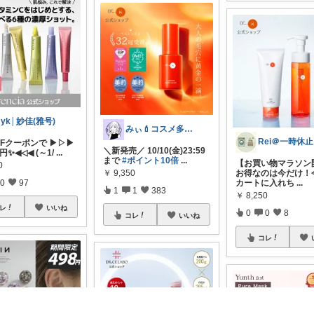
yk│妙佳(雅号)
みぃ💄コスメ多め‪🫶🏻︎‪ゆっくり
R
FFクーポンで ▶▷▶
＼新発売／ 10/10(金)23:59
0円✨◀◁◀ (～1/
...
まで
#ポイント10倍
...
【お買い物マラソン
0
￥
9,350
お得なのは今だけ！
0
97
カートに入れち
...
1
1
383
￥
8,250
レ
いいね
0
0
8
コレ
いいね
コレ