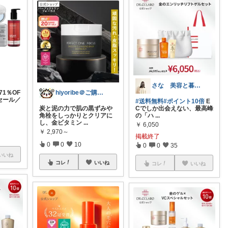
さな 美容と暮らし
hiyoribe＠ご購入感謝です！！
1％OF
セール／
#送料無料
#ポイント10倍
E
炭と泥の力で肌の黒ずみや
Cでしか出会えない、最高峰
角栓をしっかりとクリアに
の「ハ
...
し、金ビタミン
...
￥
6,050
￥
2,970～
掲載終了
0
0
10
0
0
35
いいね
コレ
いいね
コレ
いいね