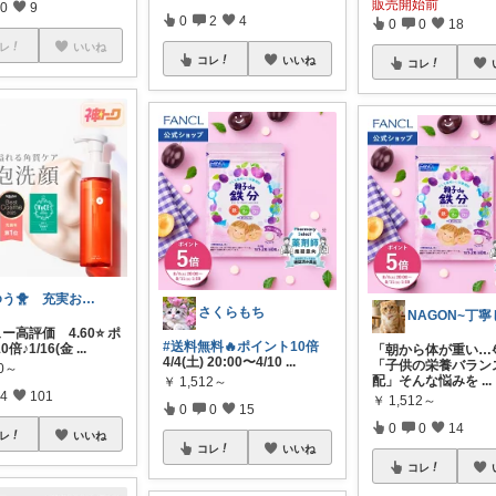
販売開始前
0
9
0
2
4
0
0
18
レ
いいね
コレ
いいね
コレ
ゆう🐥 充実お家時間🏠
さくらもち
ュー高評価 4.60⭐️ ポ
#送料無料🔥ポイント10倍
倍♪1/16(金
...
「朝から体が重い…
4/4(土) 20:00〜4/10
...
「子供の栄養バラン
60～
配」そんな悩みを
...
￥
1,512～
4
101
￥
1,512～
0
0
15
0
0
14
レ
いいね
コレ
いいね
コレ