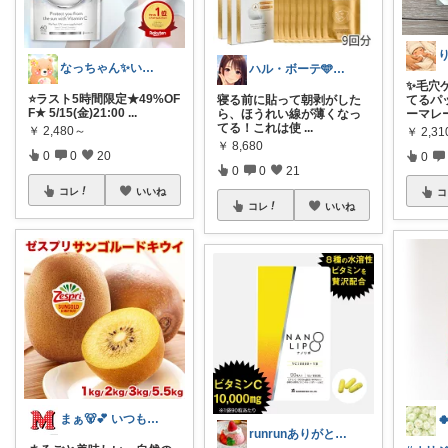
なっちゃん✨いつもありがとう😊✨
ハル・ボーテ🩵自分へのご褒美に🩵
✨毛穴
⭐️ラスト5時間限定★49%OF
寝る前に貼って朝剥がした
てるパ
F★ 5/15(金)21:00
...
ら、ほうれい線が薄くなっ
ーマレ
てる！これは使
...
￥
2,480～
￥
2,31
￥
8,680
0
0
20
0
0
0
21
コレ
いいね
コ
コレ
いいね
まぁ🐻💕 いつもありがとう💓
runrunありがとう( ◠‿◠ )