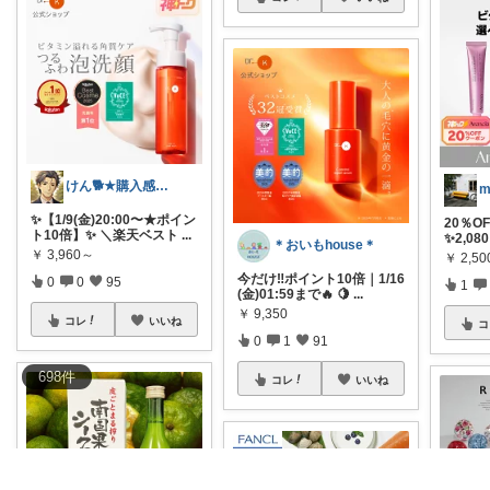
けん🐕★購入感謝です★（アイコン変更）
m
✨【1/9(金)20:00〜★ポイン
20％O
ト10倍】✨ ＼楽天ベスト
...
✨2,08
＊おいもhouse＊
￥
3,960～
￥
2,50
今だけ‼️ポイント10倍｜1/16
0
0
95
1
(金)01:59まで🔥 🍋
...
￥
9,350
コレ
いいね
コ
0
1
91
698
件
コレ
いいね