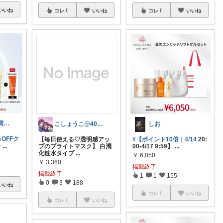
いいね
コレ
いいね
コレ
いいね
ぽよちゃん/お買い得㊙や福袋✨好き
こしょうこ@40代女性の24時間美容✨
しお
％OFFク
【毎日使える♡透明感アッ
#【ポイント10倍｜4/14
20:
~
...
プのブライトマスク】 白濁
00-4/17 9:59】
...
化粧水タイプ
...
￥
6,050
￥
3,360
掲載終了
掲載終了
1
1
155
0
3
188
いいね
コレ
いいね
コレ
いいね