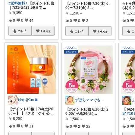
#送料無料⭐️
【ポイント10倍
【ポイント10倍 7/30(木) 0:
⭐️👧
｜7/31(金)23:59まで
...
00〜7/31(金) 2
...
(木) 0:
￥
9,350
￥
1,230～
￥
1,5
0
0
44
0
0
3
0
コレ
いいね
コレ
いいね
コ
ゆか@1m🎀
ずぼらママでもかわいくご機嫌ROOM
【ポイント10倍｜7/4(土)20:
【ポイント10倍 6/20(土) 2
【 6/2
00～】【ドクターケイ 公
...
0:00から6/26(金)
...
定
#1
￥
8,250
￥
1,500～
￥
1,5
0
0
11
0
2
22
0