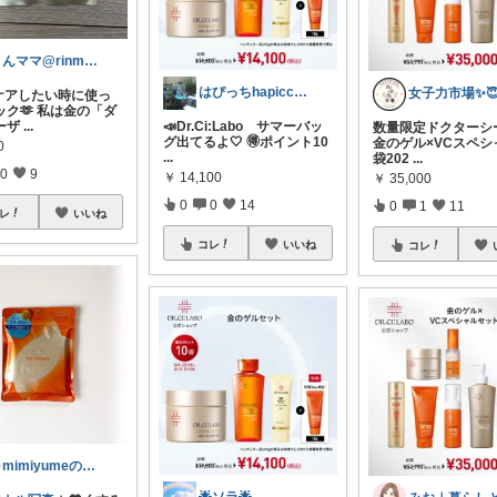
りんママ@rinmama_log
はぴっちhapicchi💎🏃感謝💐
女子力市場✨
ケアしたい時に使っ
ック🫶 私は金の「ダ
ーザ
...
📣Dr.Ci:Labo サマーバッ
数量限定ドクターシ
グ出てるよ🤍 🉐ポイント10
金のゲル×VCスペシ
0
...
袋202
...
0
9
￥
14,100
￥
35,000
0
0
14
0
1
11
レ
いいね
コレ
いいね
コレ
🍀mimiyumeの美容ROOM🍀