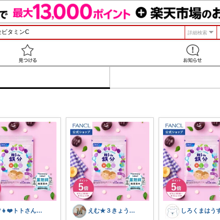
詳細検索
見つける
💚👧❤️トトさん 8月🥵
えむ★３きょうだい子育て
しろくまはう