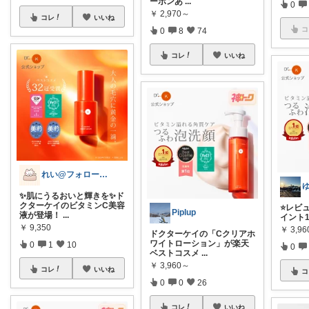
ーポンあ
...
0
￥
2,970～
コレ
いいね
コ
0
8
74
コレ
いいね
れい@フォロー＆経由購入感謝です♪
✨肌にうるおいと輝きを✨ド
クターケイのビタミンC美容
⭐️レビ
Piplup
液が登場！
...
イント10
￥
9,350
￥
3,9
ドクターケイの「Cクリアホ
ワイトローション」が楽天
0
1
10
0
ベストコスメ
...
￥
3,960～
コレ
いいね
コ
0
0
26
コレ
いいね