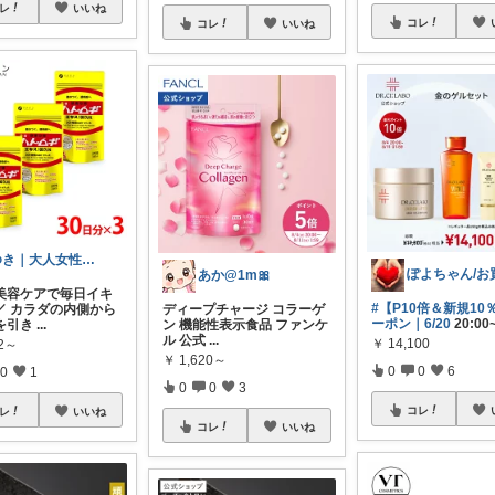
レ
いいね
コレ
コレ
いいね
ゆき｜大人女性の愛用品
あか@1m🎀
美容ケアで毎日イキ
#【P10倍＆新規10
／ カラダの内側から
ディープチャージ コラーゲ
ーポン｜6/20
20:00
を引き
...
ン 機能性表示食品 ファンケ
ル 公式
...
￥
14,100
32～
￥
1,620～
0
0
6
0
1
0
0
3
コレ
レ
いいね
コレ
いいね