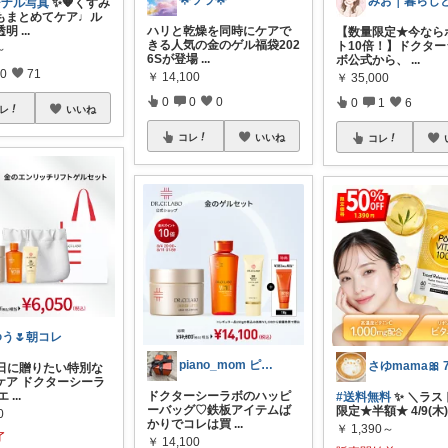
🌟ソラ🌟
ジナル写真
✨🧡くすみ
もまとめてケア♩ル
透明
...
ハリと乾燥を同時にケアで
【数量限定★今なら
きる人気の金のゲル福袋202
ト10倍！】ドクタ
～
6Sが登場
...
ボ公式から、
...
0
71
￥
14,100
￥
35,000
0
0
0
0
1
6
レ
いいね
コレ
いいね
コレ
ゆう🌷朝コレ
piano_mom ピアノキッズママ♡
の日に贈りたい特別な
ケア ドクターシーラ
エ
...
ドクターシーラボのハッピ
#送料無料
✨ ＼ラス
ーバッグ♡鉄板アイテムば
限定★半額★ 4/9(木)
0
かりでコレは買
...
￥
1,390～
了
￥
14,100