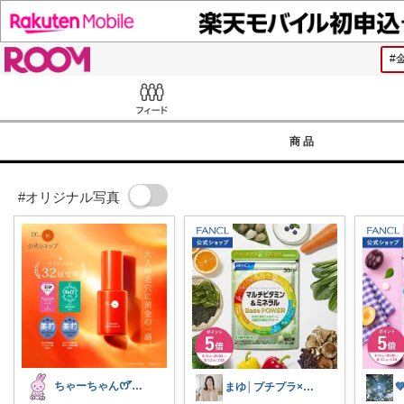
ROOM
Feed
商品
#オリジナル写真
ちゃーちゃん‪ꯁꯧありがとう🫶🏻💕
まゆ│プチプラ×ご褒美スイーツ