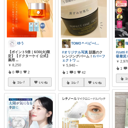
ゆう
TOMO＊ベビー/オリ写多め🌷
【ポイント5倍｜6/30(火)限
#オリジナル写真
話題のク
#zutti
定】【ドクターケイ 公式】
レンジングバーム！
#パーフ
吸着泥
薬用
...
ェクトワ
...
￥
2,9
￥
8,250
￥
5,940～
1
0
0
2
1
0
42
コ
コレ
いいね
コレ
いいね