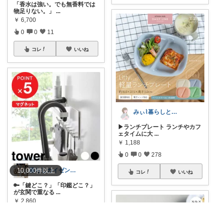
「香水は強い。でも無香料では
物足りない。」
...
￥
6,700
0
0
11
コレ
いいね
みぃ⌇暮らしと育児のおすすめアイテム💐
▶ランチプレート ランチやカフ
ェタイムに大
...
￥
1,188
0
0
278
暮らしカイゼンパパ｜家事と片付けをラクに
10,000
件
以上
コレ
いいね
🔑「鍵どこ？」「印鑑どこ？」
が玄関で重なる
...
￥
2,860
0
0
4