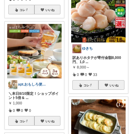
コレ
いいね
ゆきち
訳ありホタテが寄付金額8,000
円、1,0
...
￥
8,000～
0
0
33
apt.おもしろ便利グッズ推し主婦
コレ
いいね
＼本日8/10限定！ショップポイ
ント5倍＆
...
￥
1,000
0
0
0
コレ
いいね