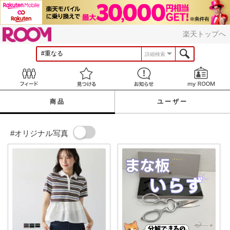
ROOM
楽天トップへ
詳細検索
Feed
見つける
お知らせ
商品
ユーザー
#オリジナル写真