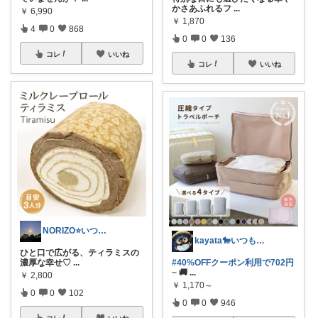
かさあふれるフ
...
￥
6,990
￥
1,870
4
0
868
0
0
136
コレ
いいね
コレ
いいね
NORIZO⭐️いつもありがとう😉
kayata🐎いつもありがとう😊
ひと口で広がる、ティラミスの
濃厚な幸せ♡
...
#40%OFFクーポン利用で702円
~
🚚
...
￥
2,800
￥
1,170～
0
0
102
0
0
946
コレ
いいね