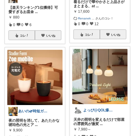
着るだけで華やかさと上品さが
まとまる、at
...
【楽天ランキング1位獲得】可
￥
17,600
愛すぎるお皿🌼
...
￥
880
Renanek
...
さんのコレ！
0
0
12
0
0
6
コレ
いいね
コレ
いいね
よっぴ@QOL爆盛り
あいの🌿時短ガジェットと賢い暮らし
天井の照明を変えるだけで部屋
夜の照明を消して、あたたかな
の雰囲気が激変
...
琥珀色の光とア
...
￥
7,980～
￥
9,900