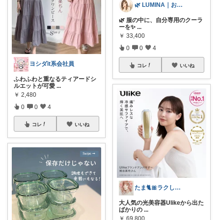
🌿 LUMINA｜お気に入りと暮らす
🌿 服の中に、自分専用のクーラ
ーを✨
...
￥
33,400
0
0
4
ヨシダit系会社員
コレ
いいね
ふわふわと重なるティアードシ
ルエットが可愛
...
￥
2,480
0
0
4
コレ
いいね
たま🐈🎀ラクして可愛い神コスパ品
大人気の光美容器Ulikeから出た
ばかりの
...
￥
69,800