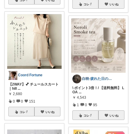
コレ
いいね
Coord Fortune
白映-疲れた日のROOM
【2WAY】💕 チュールスカート
\ ポイント3倍！/ 【送料無料】 L
｜hill
...
OA
...
￥
2,680
￥
4,543
0
0
151
1
0
95
コレ
いいね
コレ
いいね