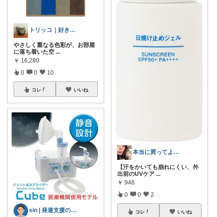
トリッコ｜好きな雑貨・インテリア
やさしく重なる色彩が、お部屋
に落ち着いた空
...
￥
16,280
0
0
10
コレ
いいね
本当に買ってよかったものROOM
【汗をかいても崩れにくい、外
出前のUVケア
...
￥
948
0
0
2
sin | 発達支援の道具箱
コレ
いいね