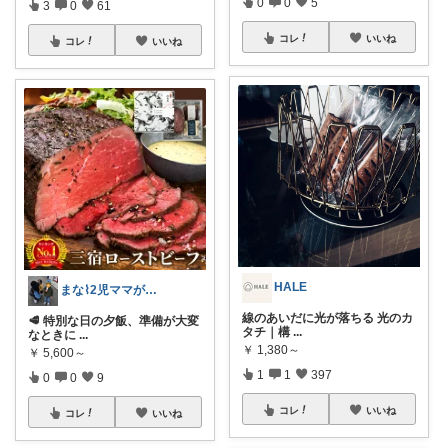
0
0
5
3
0
61
コレ
いいね
コレ
いいね
HALE
まな⌇2児ママが目指すゆとりある暮らし
線のあいだに光が落ちる 光のカ
🥩 特別な日の夕飯、準備が大変
タチ｜構
...
なときに
...
￥
1,380～
￥
5,600～
1
1
397
0
0
9
コレ
いいね
コレ
いいね