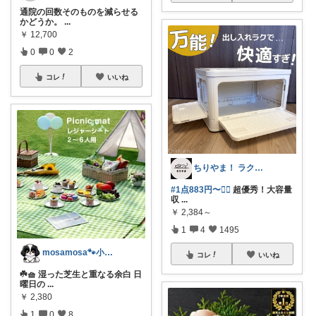
通院の回数そのものを減らせる
かどうか。
...
￥
12,700
0
0
2
コレ
いいね
ちりやま！ ラク×便利グッズ🫧
#1点883円〜❤️‍🔥
超優秀！大容量
収
...
￥
2,384～
1
4
1495
mosamosa🐾小さめバッグの日々✨
コレ
いいね
☘️🧺 湿った芝生と重なる余白 日
曜日の
...
￥
2,380
1
0
8