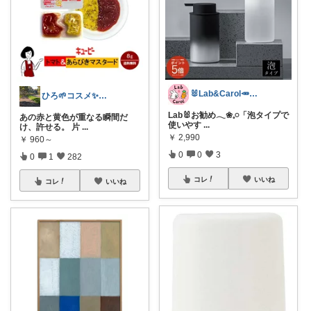
🐰Lab&Carol🥕のｲﾝﾃﾘｱ
ひろ🌱‬コスメ✨わんこ🐕🐾
Lab🐰お勧め𓂃❀𓈒𓏸「泡タイプで
あの赤と黄色が重なる瞬間だ
使いやす
...
け、許せる。 片
...
￥
2,990
￥
960～
0
0
3
0
1
282
コレ
いいね
コレ
いいね