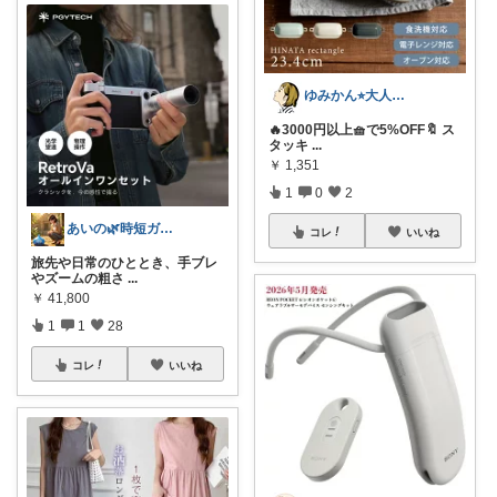
ゆみかん⭐︎大人の暮らし研究室
🔥3000円以上🧺で5%OFF🔖 ス
タッキ
...
￥
1,351
1
0
2
あいの🌿時短ガジェットと賢い暮らし
コレ
いいね
旅先や日常のひととき、手ブレ
やズームの粗さ
...
￥
41,800
1
1
28
コレ
いいね