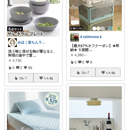
🌷tabimawa🌷
みほ｜楽ちんライフ研究中
【最大67%オフクーポン】★即
納★ ５面開
...
洗う物と混ぜる物が重なると、
￥
4,380～
料理の途中で置
...
￥
4,730
0
0
8
0
2
89
コレ
いいね
コレ
いいね