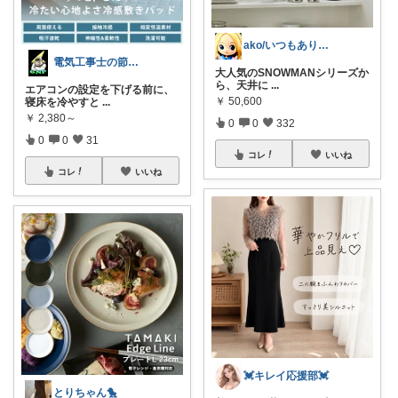
ako/いつもありがとう🌈5日感謝
電気工事士の節電ROOM
大人気のSNOWMANシリーズか
ら、天井に
...
エアコンの設定を下げる前に、
￥
50,600
寝床を冷やすと
...
￥
2,380～
0
0
332
0
0
31
コレ
いいね
コレ
いいね
💓キレイ応援部💓
とりちゃん🐤