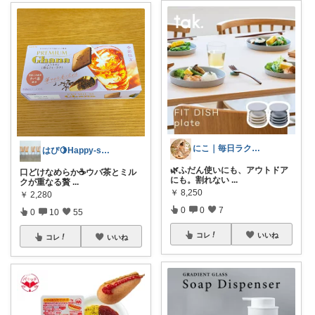
にこ｜毎日ラクに🍀
はぴ🍋Happy-smile
🌿ふだん使いにも、アウトドア
口どけなめらか☕️ウバ茶とミル
にも。割れない
...
クが重なる贅
...
￥
8,250
￥
2,280
0
0
7
0
10
55
コレ
いいね
コレ
いいね