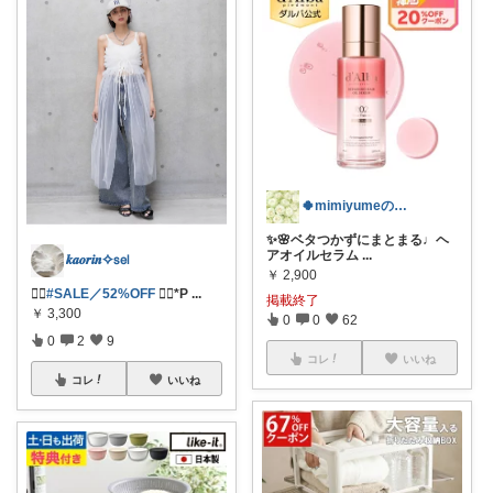
🍀mimiyumeの美容ROOM🍀
✨🌸ベタつかずにまとまる♩ヘ
アオイルセラム
...
𝒌𝒂𝒐𝒓𝒊𝒏✧𝗌𝖾𝗅
￥
2,900
❤️‍🔥
#SALE／52%OFF
❁⃘*P
...
掲載終了
￥
3,300
0
0
62
0
2
9
コレ
いいね
コレ
いいね