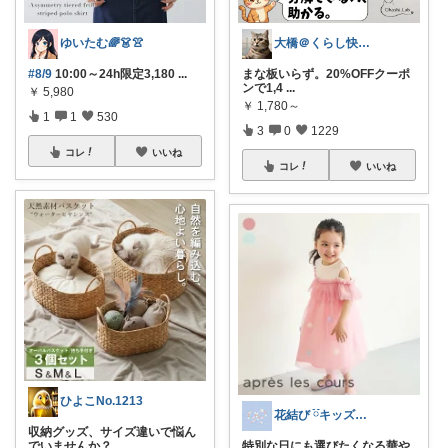
ゆいたむ🌈👗👚
大橋＠くらし快適LAB🌿
#8/9
10:00～24h限定3,180
...
まな板いらず。20%OFFクーポ
ンで1,4
...
￥
5,980
￥
1,780～
1
1
530
3
0
1229
コレ
いいね
コレ
いいね
ひよこNo.1213
花結び ྀིキッズもの多め
収納グッズ、サイズ違いで悩ん
でいませんか？
...
特別な日にも選びたくなる華や