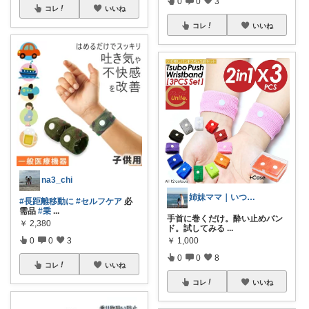
0
0
3
コレ
いいね
コレ
いいね
na3_chi
姉妹ママ｜いつもありがとうございます♡
#長距離移動に
#セルフケア
必
需品
#乗
...
手首に巻くだけ。酔い止めバン
￥
2,380
ド。試してみる
...
0
0
3
￥
1,000
0
0
8
コレ
いいね
コレ
いいね