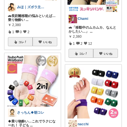
みほ｜ズボラ主婦の暮らしROOM
🚗長距離移動の悩みといえば…
Chami
乗り物酔い
...
￥
2,380
🚗「移動中のムカムカ、なんと
かしたい…」
...
1
0
2
￥
2,380
コレ
いいね
1
2
12
コレ
いいね
さっちん🍀朝コレ
🍀乗り物酔い…これでラクにな
nacchi
ーれ！ 子ども
...