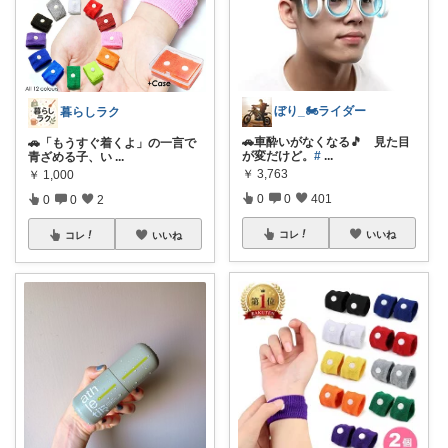
ぼり_🏍ライダー
暮らしラク
🚗車酔いがなくなる🎵 見た目
🚗「もうすぐ着くよ」の一言で
が変だけど。
#
...
青ざめる子、い
...
￥
3,763
￥
1,000
0
0
401
0
0
2
コレ
いいね
コレ
いいね