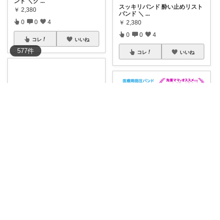
ンド ＼ク
...
スッキリバンド 酔い止めリスト
￥
2,380
バンド ＼
...
0
0
4
￥
2,380
0
0
4
コレ
いいね
577
件
コレ
いいね
にゃんこ🐈スローです🐢💦
ありこま
🖐️✨＼正規品で安心🉐／ 【スッ
キリバンド
...
✨【つらい時期の強い味方。一
￥
2,380
般医療機器「O
...
0
0
7
￥
1,980
0
0
1