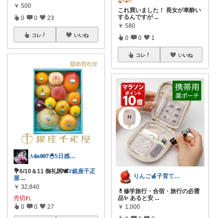
￥
500
これ買いました！ 長女が車酔い
するんですが
...
0
0
23
￥
580
コレ
いいね
0
0
1
コレ
いいね
𝓜𝒊𝒏𝟎𝟎𝟕🐣5日感謝💝
💐6/10＆11 御礼💌🕊️
#銀座千疋
りんご🍎子育てママの日用品
屋
...
￥
32,840
💊修学旅行・合宿・旅行の必需
売切れ
品✨ あると安
...
0
0
27
￥
1,000