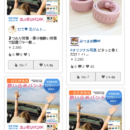
だて💖 元ジムトレーナーママ子育て美容
🤰つわり対策・乗り物酔い対策
みつまめ🎹🍉
で話題♡✨一般
...
￥
2,380
#オリジナル写真
ビタッと巻く
だけ！ ハ
...
0
0
1
￥
2,280
コレ
いいね
0
2
45
コレ
いいね