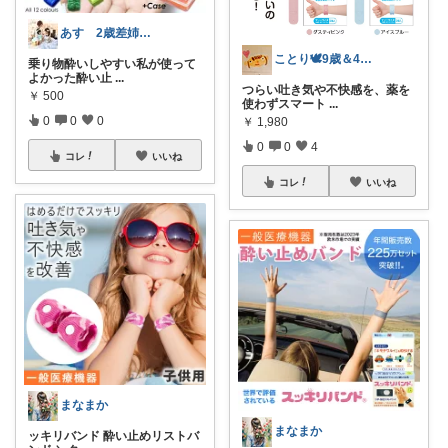
あす 2歳差姉妹のおかん
ことり🕊️9歳＆4歳の姉妹ママ
乗り物酔いしやすい私が使って
よかった酔い止
...
つらい吐き気や不快感を、薬を
￥
500
使わずスマート
...
0
0
0
￥
1,980
0
0
4
コレ
いいね
コレ
いいね
まなまか
まなまか
ッキリバンド 酔い止めリストバ