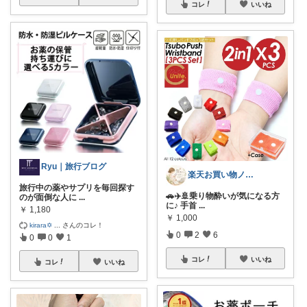
コレ
いいね
Ryu｜旅行ブログ
楽天お買い物ノート
旅行中の薬やサプリを毎回探す
🚗✈️🚢乗り物酔いが気になる方
のが面倒な人に
...
に♪ 手首
...
￥
1,180
￥
1,000
kirara✡
...
さんのコレ！
0
2
6
0
0
1
コレ
いいね
コレ
いいね