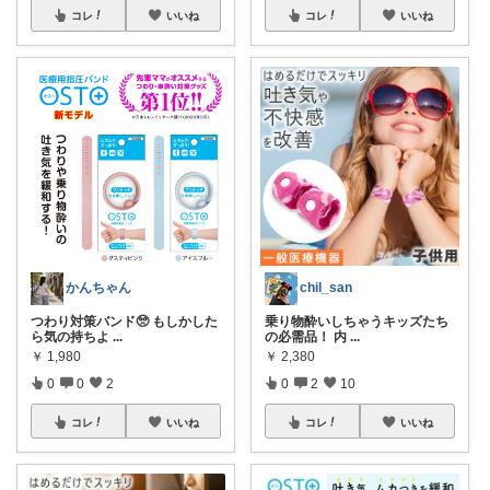
コレ
いいね
コレ
いいね
chil_san
かんちゃん
乗り物酔いしちゃうキッズたち
つわり対策バンド🥺 もしかした
の必需品！ 内
...
ら気の持ちよ
...
￥
2,380
￥
1,980
0
2
10
0
0
2
コレ
いいね
コレ
いいね