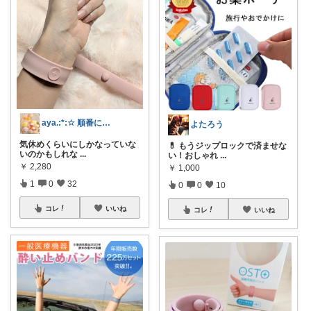
aya.:*:☆ 順番にお伺いします
よたろう
気休めくらいにしかなっていな
💊 もうジップロックで済ませな
いのかもしれな
...
い！おしゃれ
...
￥
2,280
￥
1,000
1
0
32
0
0
10
コレ
いいね
コレ
いいね