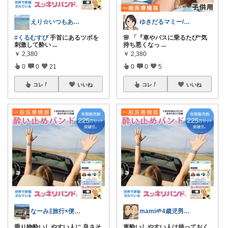
えり☆いつもありがとうございます
ゆきだるマミー/ママ向け便利グッズ
#くるむすび
手首にあるツボを
🌸 「『車やバスに乗るたび“気
刺激して酔い
...
持ち悪くなっ
...
￥
2,380
￥
2,380
0
0
21
0
0
5
コレ
いいね
コレ
いいね
なーみ∥旅行×便利グッズ✈️🏝️
mami🌱4歳児男の子のママ🌿
乗り物酔いしやすい人に 良さそ
車酔いしやすい人は持っておく