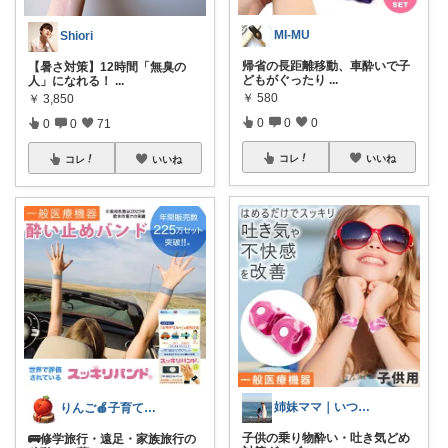
MI-MU
Shiori
帰省の長距離移動、車酔いで子
【暑さ対策】12時間「無臭の
どもがぐったり
...
人」になれる！
...
￥
580
￥
3,850
0
0
0
0
0
71
コレ
いいね
コレ
いいね
姉妹ママ｜いつもありがとうございます♡
りんご🍎子育てママの日用品
子供の乗り物酔い・吐き気どめ
🚌修学旅行・遠足・家族旅行の