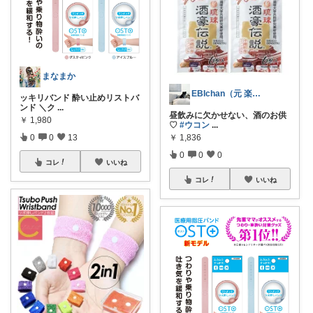
まなまか
EBIchan（元 楽天社員♡）
ッキリバンド 酔い止めリストバ
ンド ＼ク
...
昼飲みに欠かせない、酒のお供
￥
1,980
♡
#ウコン
...
0
0
13
￥
1,836
0
0
0
コレ
いいね
コレ
いいね