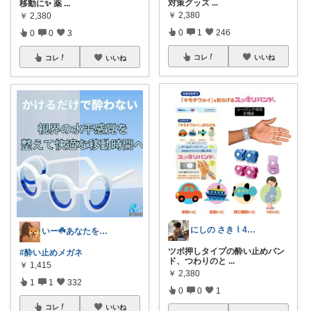
対策グッズ
...
移動に✨ 薬
...
￥
2,380
￥
2,380
0
1
246
0
0
3
コレ
いいね
コレ
いいね
にしの さき ⌇ 4歳&2歳ママ
いー☘️あなたを笑顔にする🌻
ツボ押しタイプの酔い止めバン
#酔い止めメガネ
ド、つわりのと
...
￥
1,415
￥
2,380
1
1
332
0
0
1
コレ
いいね