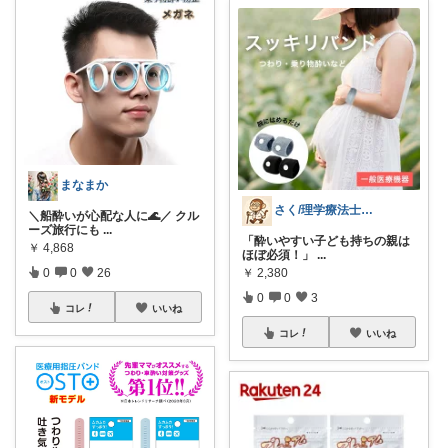
まなまか
さく/理学療法士2児のパパ
＼船酔いが心配な人に🌊／ クル
ーズ旅行にも
...
「酔いやすい子ども持ちの親は
￥
4,868
ほぼ必須！」
...
0
0
26
￥
2,380
0
0
3
コレ
いいね
コレ
いいね