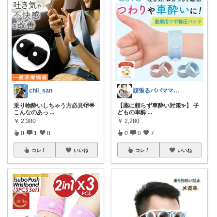
頑張るパパママ応援隊@育児・子供用品紹介
chil_san
【薬に頼らず車酔い対策✨】 子
乗り物酔いしちゃう方必見🫣🌟
どもの車酔
...
こんなのあっ
...
￥
2,280
￥
2,380
0
0
7
0
1
8
コレ
いいね
コレ
いいね