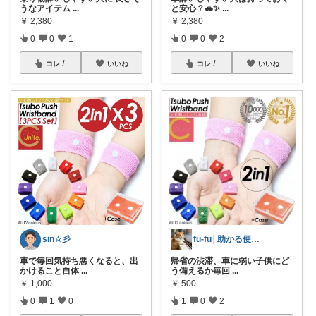
うなアイテム
...
と安心？🚗✨
...
￥
2,380
￥
2,380
0
0
1
0
0
2
コレ
いいね
コレ
いいね
fu-fu│助かる便利グッズ
sin☆彡
帰省の渋滞、車に弱い子供にど
車で毎回気持ち悪くなると、出
う備えるか毎回
...
かけること自体
...
￥
500
￥
1,000
1
0
2
0
1
0