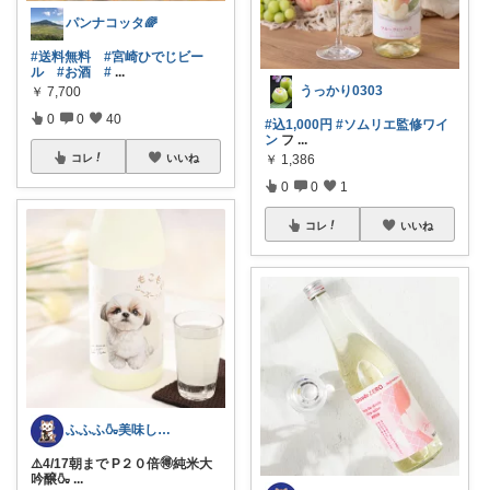
パンナコッタ🌈
#送料無料
#宮崎ひでじビー
ル
#お酒
#
...
うっかり0303
￥
7,700
0
0
40
#込1,000円
#ソムリエ監修ワイ
ン
フ
...
コレ
いいね
￥
1,386
0
0
1
コレ
いいね
ふふふ🍶美味しいお酒🥢おしゃれ酒器
⚠️4/17朝まで P２０倍🉐純米大
吟醸🍶
...