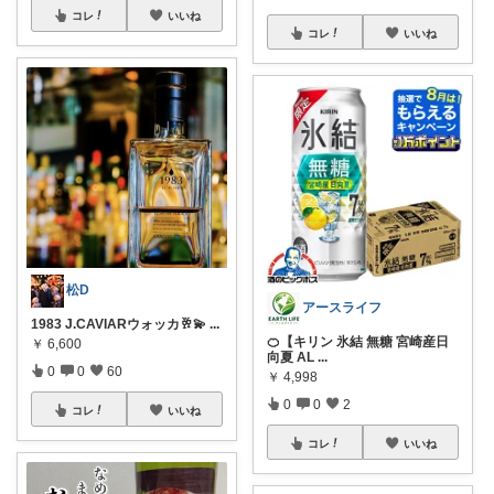
コレ
いいね
コレ
いいね
松D
アースライフ
1983 J.CAVIARウォッカ🥂💫
...
🍊【キリン 氷結 無糖 宮崎産日
￥
6,600
向夏 AL
...
0
0
60
￥
4,998
0
0
2
コレ
いいね
コレ
いいね