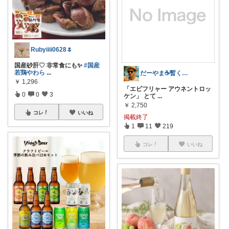
Rubyiiii0628🌷
国産砂肝♡ 非常食にも✨
#国産
若鶏やわら
...
だーやま☕️暫くお休みします🙇‍♂️
￥
1,296
「エビフリャー アウネントロッ
0
0
3
ケン」 とて
...
￥
2,750
コレ
いいね
掲載終了
1
11
219
コレ
いいね