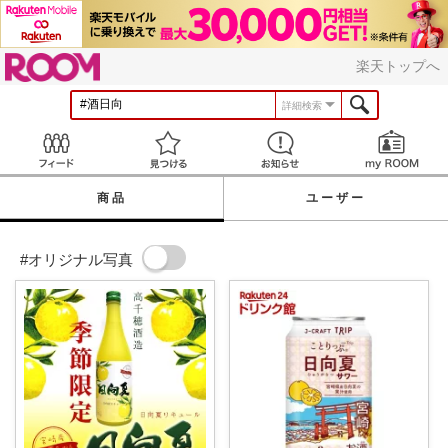
ROOM
楽天トップへ
詳細検索
Feed
見つける
お知らせ
商品
ユーザー
#オリジナル写真