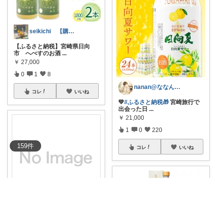
seikichi 【購入感謝します】
【ふるさと納税】宮崎県日向
市 へべすのお酒
...
￥
27,000
0
1
8
nanan@ななんぶろぐ。☕️🌿‬
コレ
いいね
💚
#ふるさと納税🎁
宮崎旅行で
出会った日
...
￥
21,000
1
0
220
159
件
コレ
いいね
おりーぶ