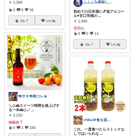
ふふふ🍶美味しいお酒🥢おしゃれ酒器
￥
1,386
0
0
56
初めての日本酒に💕低アルコー
ル♥甘口🍑桃の
...
コレ
いいね
￥
1,980
売切れ
0
0
14
コレ
いいね
🍻サキ🍻朝コレ☀️
＼🍊🍰スイーツ時間を格上げす
る一本🍰🍊／
...
￥
3,100
chika＠食を楽しむアラサー男
掲載終了
0
3
345
これ、一度食べたらストックな
しではいられな
...