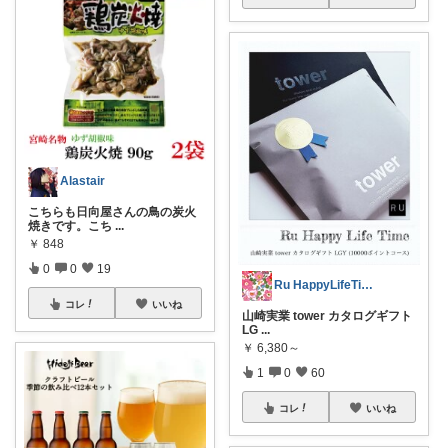
Alastair
こちらも日向屋さんの鳥の炭火
焼きです。こち
...
￥
848
0
0
19
Ru HappyLifeTime
コレ
いいね
山崎実業 tower カタログギフト
LG
...
￥
6,380～
1
0
60
コレ
いいね