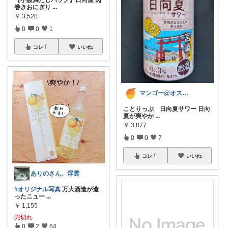
巻きおにぎり
...
￥
3,528
0
0
1
コレ
いいね
マンゴー@オススメの写真集、雑誌紹介
ことりっぷ 日向夏サワー 日向
夏が爽やか
...
￥
3,877
0
0
7
コレ
いいね
ありのさん。浮雲
#オリジナル写真
万大酒造が造
ったニュー
...
￥
1,155
売切れ
0
2
64