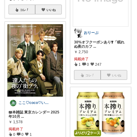
コレ
いいね
おりーぶ
30%オフクーポンあり❣️「眠れ
ぬ夜のカフ
...
￥
2,750
掲載終了
1
0
247
コレ
いいね
ここ♡coco♡いつもありがとう(^^ゞ
📖本雑誌 東京カレンダー 2025
年10月
...
￥
1,578
掲載終了
0
0
1