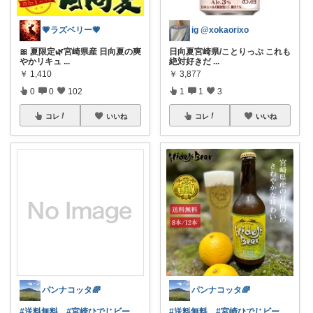
💗ラズベリー💗
ig @xokaorixo
🎀 夏限定🌿宮崎県産 日向夏の爽
日向夏宮崎県/ことりっぷ これも
やかリキュ
...
絶対好きだ
...
￥
1,410
￥
3,877
0
0
102
1
1
3
コレ
いいね
コレ
いいね
パンナコッタ🌈
パンナコッタ🌈
#送料無料
#宮崎ひでじビー
#送料無料
#宮崎ひでじビー