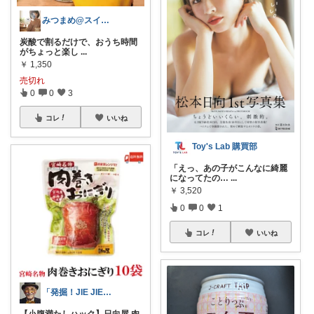
みつまめ@スイーツと雑貨とたまにコスメ
炭酸で割るだけで、おうち時間
がちょっと楽し
...
￥
1,350
売切れ
0
0
3
コレ
いいね
Toy's Lab 購買部
「えっ、あの子がこんなに綺麗
になってたの…
...
￥
3,520
0
0
1
コレ
いいね
「発掘！JIE JIEマーケット」
【小腹満たしハック】日向屋 肉