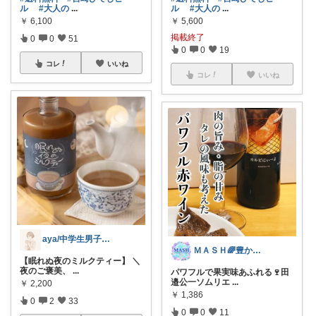
ル
#大人の
...
ル
#大人の
...
￥
6,100
￥
5,600
掲載終了
0
0
51
0
0
19
コレ
いいね
コレ
いいね
aya/中学生男子ママ
ＭＡＳＨ🌈豊かな生活へカスタマイズ🌈
【眠れぬ夜のミルクティー】 ＼
夜のご褒美、
...
パワフルで果実味あふれる🍷田
邉公一ソムリエ
...
￥
2,200
￥
1,386
0
2
33
0
0
11