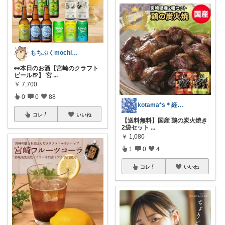
もちぷくmochipuku☘️7日感謝
👀本日のお酒【宮崎のクラフト
ビール🍺】 宮
...
￥
7,700
0
0
88
kotama*s＊経由購入感謝です♪
コレ
いいね
【送料無料】国産 鶏の炭火焼き
2袋セット
...
￥
1,080
1
0
4
コレ
いいね