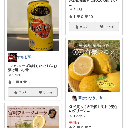
尾鈴山蒸留所 OSUZU GIN ジン
...
￥
2,123
1
0
10
コレ
いいね
すもも🍑
このシリーズ美味しいです🍶 お
酒は弱いし苦
...
￥
5,930
1
0
5
コレ
いいね
夢はかなう、力づくで叶えまくる！
🍋 **買って大正解！皮まで安心
のグリーン
...
￥
1,836～
売切れ
0
0
7