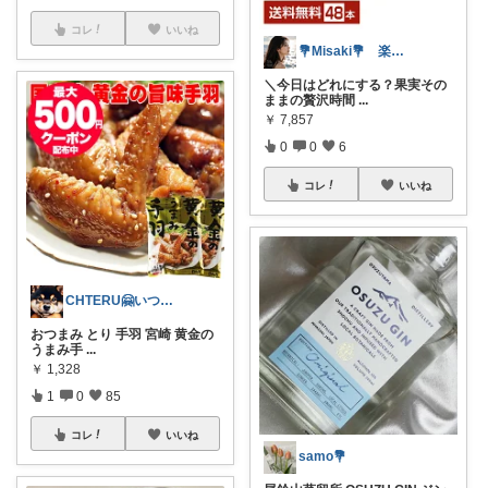
コレ
いいね
💐Misaki💐 楽天BEAUTY
＼今日はどれにする？果実その
ままの贅沢時間
...
￥
7,857
0
0
6
コレ
いいね
CHTERU🤗いつもありがとうです💝
おつまみ とり 手羽 宮崎 黄金の
うまみ手
...
￥
1,328
1
0
85
コレ
いいね
samo💐