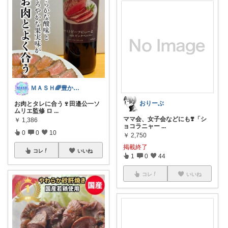
ＭＡＳＨ🌈豊かな生活へカスタマイズ🌈
おりーぶ
お肉とタレに合う🍷田邉公一ソ
ムリエ監修 ロ
...
ママ会、女子会などにも❣️「シ
￥
1,386
ョコラニャー
...
0
0
10
￥
2,750
掲載終了
コレ
いいね
1
0
44
コレ
いいね