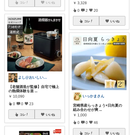
コレ
いいね
￥
3,328
0
2
20
コレ
いいね
よし@おいしいもの大好き
【老舗酒造が監修】自宅で極上
の熱燗体験を楽
...
いっかまさん
￥
10,090
0
0
23
宮崎県産らっきょう×日向夏の
組み合わせが爽
...
コレ
いいね
￥
1,000
0
0
46
コレ
いいね