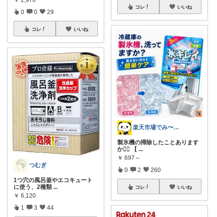
￥
2,970
コレ
いいね
0
0
29
コレ
いいね
楽天市場でみ〜つけた💡🉐
製氷機の掃除したことあります
か🙆‍♀️ 【
...
￥
697～
つむぎ
0
2
260
1つ穴の風呂釜やエコキュート
に使う、2種類
...
コレ
いいね
￥
6,120
1
3
44