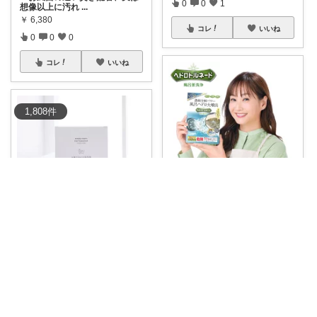
0
0
1
想像以上に汚れ
...
￥
6,380
コレ
いいね
0
0
0
コレ
いいね
1,808
件
SAORI｜40代 私が選んだお気に入り
インスタで見かけて気になり購
入しました😊
...
黒豆柴のチャック
￥
2,970～
お風呂の追い焚き配管、実は結
0
0
2
構汚れが溜まり
...
￥
1,155
コレ
いいね
0
1
1