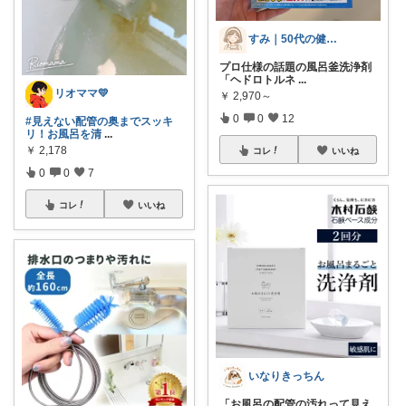
すみ｜50代の健康と暮らし
プロ仕様の話題の風呂釜洗浄剤
「ヘドロトルネ
...
リオママ💛
￥
2,970～
0
0
12
#見えない配管の奥までスッキ
リ！お風呂を清
...
￥
2,178
コレ
いいね
0
0
7
コレ
いいね
いなりきっちん
「お風呂の配管の汚れって見え