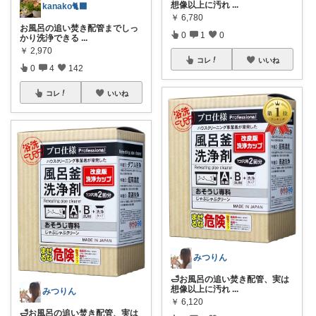
想像以上に汚れ
...
kanako🐈‍⬛
￥
6,780
お風呂の追い焚き配管までしっ
0
1
0
かり洗浄できる
...
￥
2,970
コレ
いいね
0
4
142
コレ
いいね
みつりん
🛁お風呂の追い焚き配管、実は
想像以上に汚れ
...
みつりん
￥
6,120
🛁お風呂の追い焚き配管、実は