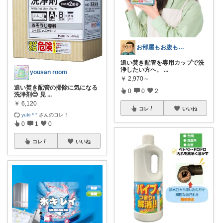
お部屋もお腹もピッカピカの専門家
追い焚き配管を専用カップで洗
浄したい方へ。
...
yousan room
￥
2,970～
追い焚き配管の掃除に気になる
0
0
2
洗浄剤😊 見
...
￥
6,120
コレ
いいね
yuki＊°
さんのコレ！
0
1
0
コレ
いいね