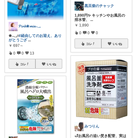
黒豆柴のチャック
1,890円✨ キッチンやお風呂の
排水管、
...
￥
1,890
𝓟𝓲𝓷𝓴❀𝓶𝓲𝓮𓂃𓈒
0
0
0
❀𓂃𓈒𓏸
#経由してのお迎え、あり
がとうござ
...
コレ
いいね
￥
697～
0
0
13
コレ
いいね
みつりん
🛁お風呂の追い焚き配管、実は