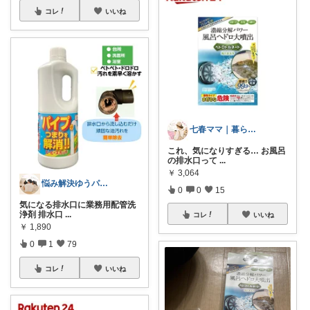
コレ
いいね
七春ママ｜暮らしとキャンプ
これ、気になりすぎる… お風呂
の排水口って
...
￥
3,064
悩み解決ゆうパパroom
0
0
15
気になる排水口に業務用配管洗
浄剤 排水口
...
コレ
いいね
￥
1,890
0
1
79
コレ
いいね