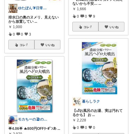
ないから不安…
...
ゆたぽん🔰日常のあったらいいな👍
￥
1,666
0
0
9
排水口の奥のヌメリ、見えない
から放置してい
...
￥
1,000
コレ
いいね
0
0
3
コレ
いいね
暮らしラク
【🛁お風呂のお湯、実は汚れて
るかも】 お
...
モカちーの🏖️のんびりライフ🐈✨
￥
2,228
0
0
0
🌟4.06🌟 🔥800円OFFｸｰﾎﾟﾝあ
...