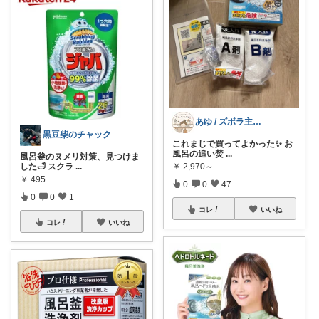
あゆ / ズボラ主婦のキッチンと雑貨
黒豆柴のチャック
これまじで買ってよかった✨ お
風呂の追い焚
...
風呂釜のヌメリ対策、見つけま
した🛁 スクラ
...
￥
2,970～
￥
495
0
0
47
0
0
1
コレ
いいね
コレ
いいね