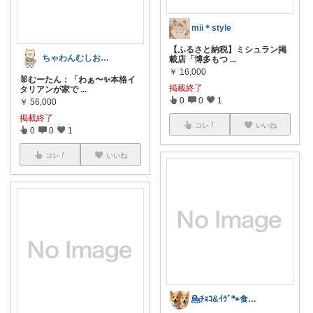
mii＊style
【ふるさと納税】ミシュラン掲
ちゃわんむしお😸無添加ROOM✨
載店「博多もつ
...
￥
16,000
🐰むーたん：「わぁ〜✨本格イ
掲載終了
タリアンが家で
...
0
0
1
￥
56,000
掲載終了
コレ
いいね
0
0
1
コレ
いいね
💁ﾁｮｺ&ｲｳﾞ🐾食品メインです🥢