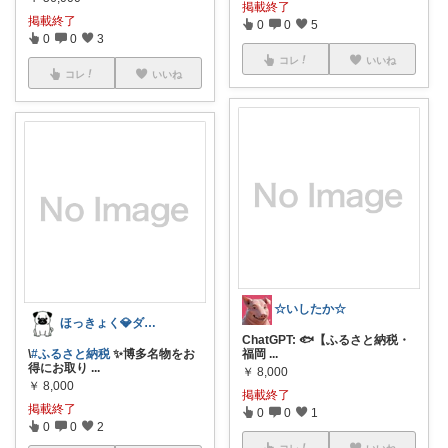
掲載終了
掲載終了
0
0
5
0
0
3
コレ
いいね
コレ
いいね
☆いしたか☆
ほっきょく💎ダイヤモンド会員💎
ChatGPT: 🐟【ふるさと納税・
\
#ふるさと納税
✨博多名物をお
福岡
...
得にお取り
...
￥
8,000
￥
8,000
掲載終了
掲載終了
0
0
1
0
0
2
コレ
いいね