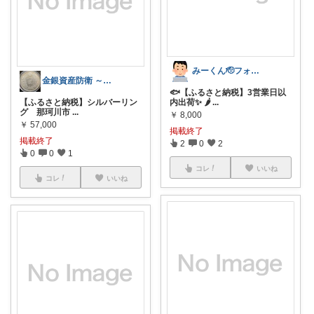
みーくん🫡フォローありがとうございます
金銀資産防衛 ～貴金属『資産』上昇中～
🐟【ふるさと納税】3営業日以
【ふるさと納税】シルバーリン
内出荷✨ 🌶
...
グ 那珂川市
...
￥
8,000
￥
57,000
掲載終了
掲載終了
2
0
2
0
0
1
コレ
いいね
コレ
いいね