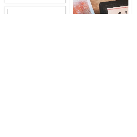
パイナップル🍍 暮らし×おしゃれ
#ふるさと納税
#急だけどやっぱ
hiropon
り美味しい
...
￥
8,000
✨本場・博多の味をおうちで堪
掲載終了
能✨ 【無着色
...
0
0
117
￥
8,000
掲載終了
コレ
いいね
ちょめ～ふるさ
...
さんのコレ！
0
0
1
コレ
いいね