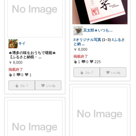
豆太郎☻いつもありがとう\♡/
#オリジナル写真
(1~3)
#ふるさ
キイ
と納
...
￥
8,000
🔥博多の味をおうちで堪能🔥
掲載終了
【ふるさと納税・
...
1
0
225
￥
8,000
掲載終了
コレ
いいね
0
0
1
コレ
いいね