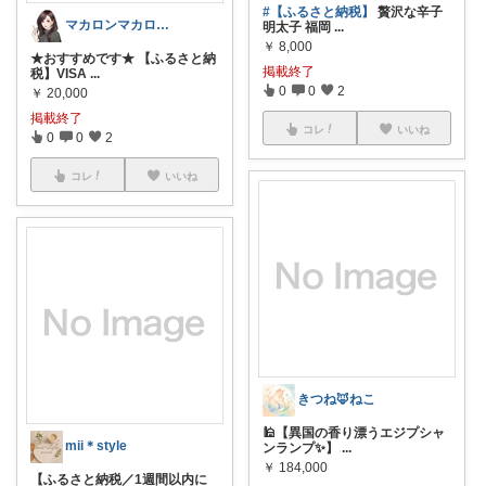
#【ふるさと納税】
贅沢な辛子
マカロンマカロン♪
明太子 福岡
...
￥
8,000
★おすすめです★ 【ふるさと納
掲載終了
税】VISA
...
0
0
2
￥
20,000
掲載終了
コレ
いいね
0
0
2
コレ
いいね
きつね🦊ねこ
🕌【異国の香り漂うエジプシャ
mii＊style
ンランプ✨】
...
￥
184,000
【ふるさと納税／1週間以内に