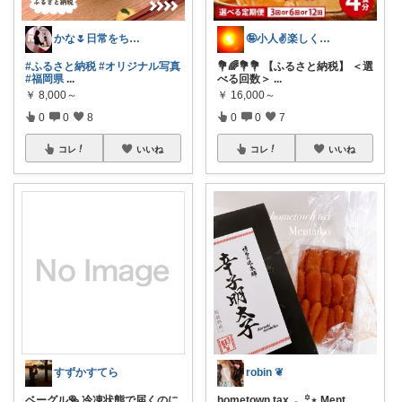
かな🌷日常をちょっと豊かにするもの
🤪小人✌️楽しくは〜い✌️😊⤴️
#ふるさと納税
#オリジナル写真
💐🌈💐💐 【ふるさと納税】 ＜選
#福岡県
...
べる回数＞
...
￥
8,000～
￥
16,000～
0
0
8
0
0
7
コレ
いいね
コレ
いいね
すずかすてら
robin ❦
ベーグル🥯 冷凍状態で届くのに
hometown tax 𓂃꙳⋆ Ment
...