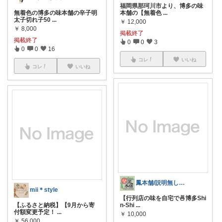
福岡県那珂川市より、博多の味
無着色の博多の味本舗の辛子明
本舗の【無着色
...
太子切れ子50
...
￥
12,000
￥
8,000
掲載終了
掲載終了
0
0
3
0
0
16
コレ
いいね
コレ
いいね
鳳本舗/説明無しの「コレ！」はやりません
mii＊style
【行列店の味を自宅で🍜博多Shi
【ふるさと納税】【9月から寄
n-Shi
...
付額変更予定！
...
￥
10,000
￥
56,000