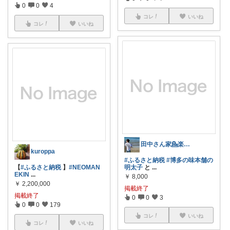
0
0
4
コレ
いいね
コレ
いいね
田中さん家💁楽して家事・育児🍽️🍼
kuroppa
#ふるさと納税
#博多の味本舗の
【
#ふるさと納税
】
#NEOMAN
明太子
と
...
EKIN
...
￥
8,000
￥
2,200,000
掲載終了
掲載終了
0
0
3
0
0
179
コレ
いいね
コレ
いいね