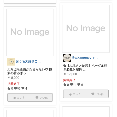
@takamoney_room
おうち大好きこもりさん🌿北欧インテリア
🥯【ふるさと納税】ベーグル好
ぷちぷち食感がたまらない🤍 博
き必見✨ 福岡
...
多の旨みぎっ
...
￥
17,000
￥
8,000
掲載終了
掲載終了
0
1
6
0
0
4
コレ
いいね
コレ
いいね