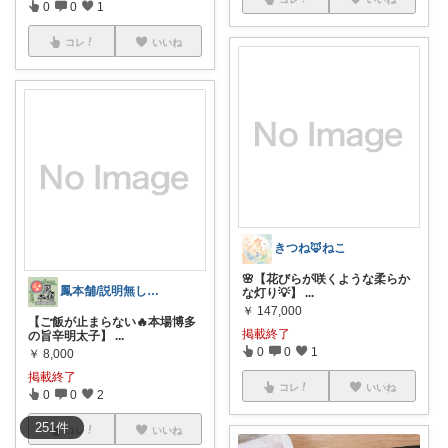
0
0
1
コレ
いいね
きつね🦊ねこ
🌸【花びらが咲くような柔らか
鳳本舗/説明無しの「コレ！」はやりません
な灯り💡】
...
￥
147,000
【ご飯が止まらない🔥本場博多
掲載終了
の旨辛明太子】
...
0
0
1
￥
8,000
掲載終了
コレ
いいね
0
0
2
251
件
コレ
いいね