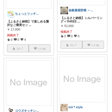
金銀資産防衛 ～貴金属『資産』上昇中～
ちょっとリッチな毎日
【ふるさと納税】シルバーリン
【ふるさと納税】で楽しめる贅
グ＜THREE
...
沢なご褒美セッ
...
￥
52,000
￥
17,000
掲載終了
掲載終了
0
0
0
0
0
4
コレ
いいね
コレ
いいね
mii＊style
コウズキッチン｜おうちごはんと便利食材