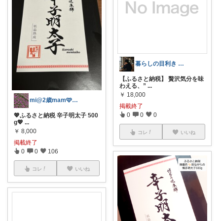
暮らしの目利き シュン☕️
【ふるさと納税】 贅沢気分を味
わえる、”
...
￥
18,000
mi@2歳mam🩷楽天room
掲載終了
0
0
0
💖ふるさと納税 辛子明太子 500
g💖
...
￥
8,000
コレ
いいね
掲載終了
0
0
106
コレ
いいね