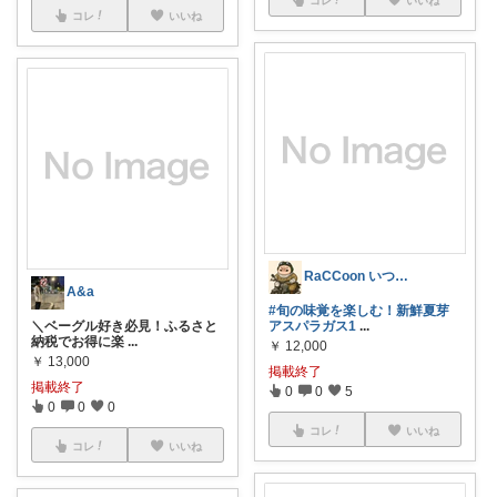
コレ
いいね
RaCCoon いつも感謝、感謝🙇
A&a
#旬の味覚を楽しむ！新鮮夏芽
＼ベーグル好き必見！ふるさと
アスパラガス1
...
納税でお得に楽
...
￥
12,000
￥
13,000
掲載終了
掲載終了
0
0
5
0
0
0
コレ
いいね
コレ
いいね