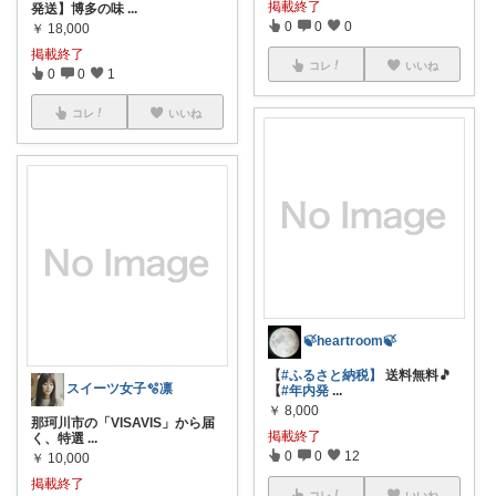
掲載終了
発送】博多の味
...
0
0
0
￥
18,000
掲載終了
コレ
いいね
0
0
1
コレ
いいね
🍃heartroom🍃
【
#ふるさと納税】
送料無料🎵
スイーツ女子🫧凛
【
#年内発
...
￥
8,000
那珂川市の「VISAVIS」から届
掲載終了
く、特選
...
0
0
12
￥
10,000
掲載終了
コレ
いいね