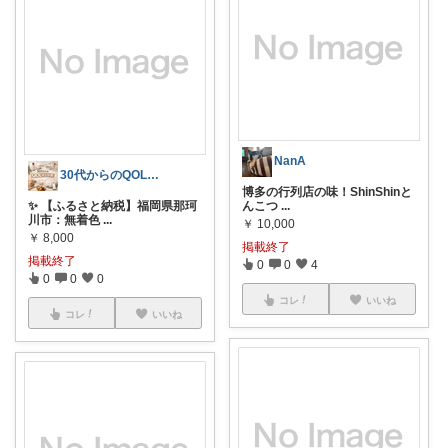
NanA
30代からのQOL向上計画
博多の行列店の味！ShinShinと
✨ 【ふるさと納税】福岡県那珂
んこつ
...
川市：無着色
...
￥
10,000
￥
8,000
掲載終了
掲載終了
0
0
4
0
0
0
コレ
いいね
コレ
いいね