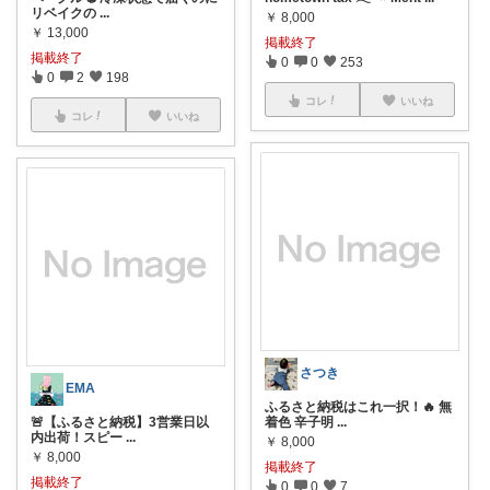
リベイクの
...
￥
8,000
￥
13,000
掲載終了
掲載終了
0
0
253
0
2
198
コレ
いいね
コレ
いいね
さつき
EMA
ふるさと納税はこれ一択！🔥 無
🚨【ふるさと納税】3営業日以
着色 辛子明
...
内出荷！スピー
...
￥
8,000
￥
8,000
掲載終了
掲載終了
0
0
7