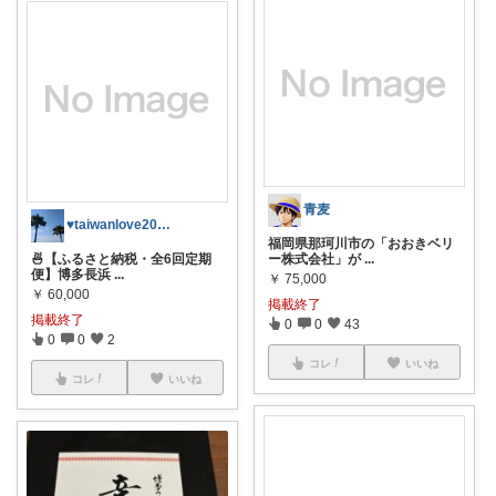
青麦
♥taiwanlove2026♥
福岡県那珂川市の「おおきベリ
🍜【ふるさと納税・全6回定期
ー株式会社」が
...
便】博多長浜
...
￥
75,000
￥
60,000
掲載終了
掲載終了
0
0
43
0
0
2
コレ
いいね
コレ
いいね