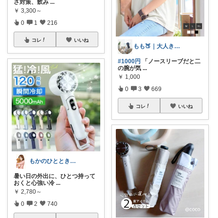
さ対策、飲み
...
￥
3,300～
0
1
216
コレ
いいね
もも🍑｜大人きれいめファッション
#1000円
「ノースリーブだと二
の腕が気
...
￥
1,000
0
3
669
コレ
いいね
もかのひととき𓂃𓈒𓏸
暑い日の外出に、ひとつ持って
おくと心強い冷
...
￥
2,780～
0
2
740