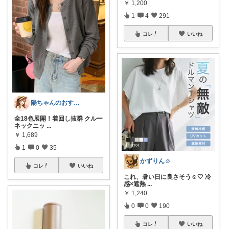
￥
1,200
1
4
291
コレ
いいね
陽ちゃんのおすすめROOM
全18色展開！着回し抜群 クルー
ネックニッ
...
￥
1,689
1
0
35
かずりん☺︎
コレ
いいね
これ、暑い日に良さそう☺︎🤍 冷
感×遮熱
...
￥
1,240
0
0
190
コレ
いいね