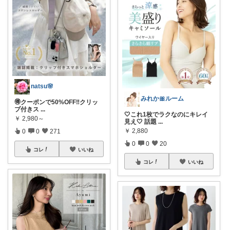
natsu🌸
みれか🎀ルーム
🉐クーポンで50%OFF‼️クリッ
プ付きス
...
🤍これ1枚でラクなのにキレイ
￥
2,980～
見え🤍 話題
...
￥
2,880
0
0
271
0
0
20
コレ
いいね
コレ
いいね