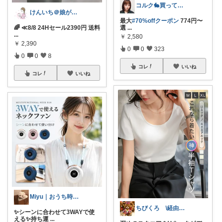
コルク🐇買ってよかった！オリジナル写真
けんいち＠娘が喜んだマタニティ用品
最大
#70%offクーポン
774円〜
🌈 ≪8/8 24Hセール2390円 送料
選
...
...
￥
2,580
￥
2,390
0
0
323
0
0
8
コレ
いいね
コレ
いいね
Miyu｜おうち時間の小さな幸せ🌸
ちびくろ \経由購入ありがとうござます/
✨シーンに合わせて3WAYで使
える✨持ち運
...