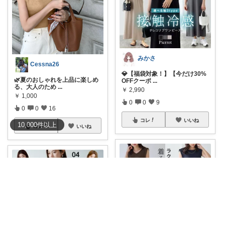
みかさ
Cessna26
💎【福袋対象！】【今だけ30%
🌿夏のおしゃれを上品に楽しめ
OFFクーポ
...
る、大人のため
...
￥
2,990
￥
1,000
0
0
9
0
0
16
コレ
いいね
10,000
件
以上
コレ
いいね