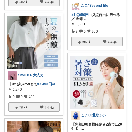
コレ
いいね
ここ*Second-life
#1点650円
＼2点自由に選べる
／ 冷却
...
￥
1,300
3
0
970
コレ
いいね
akari.8.6 大人カジュアル服
【8/4(火)9:59まで
#2,490円⇒
...
￥
1,240
0
0
411
コレ
いいね
こより|北欧シンプル淡色大好き保育士
【先着100名様限定★2点で1,20
0円】
...