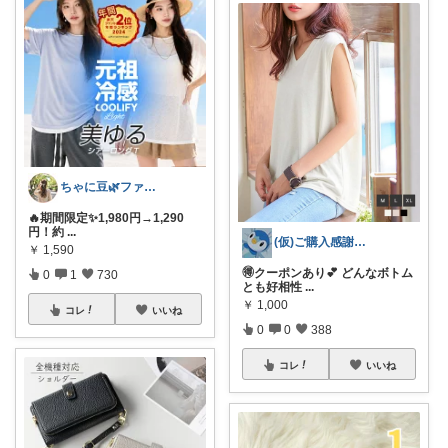
ちゃに豆🌿ファッション好き✨
🔥期間限定✨1,980円→1,290
円！約
...
(仮)ご購入感謝致します😊
￥
1,590
🉐クーポンあり💕 どんなボトム
0
1
730
とも好相性
...
￥
1,000
コレ
いいね
0
0
388
コレ
いいね