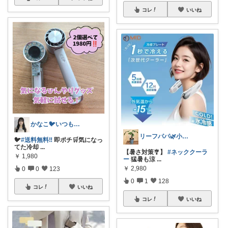
コレ
いいね
かなこ🐦️いつもありがとう💖
リーフパパ🌿小学2年生女の子のパパ
🐦
#送料無料‼️
即ポチ🛒気になっ
てた冷却
...
【暑さ対策🎐】
#ネッククーラ
￥
1,980
ー
猛暑も涼
...
￥
2,980
0
0
123
0
1
128
コレ
いいね
コレ
いいね