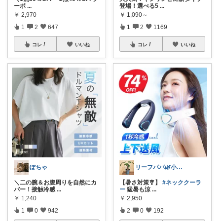
ーポ
...
登場！選べる5
...
￥
2,970
￥
1,090～
1
2
647
1
2
1169
コレ
いいね
コレ
いいね
ぽちゃ
リーフパパ🌿小学2年生女の子のパパ
＼二の腕＆お腹周りを自然にカ
【暑さ対策🎐】
#ネッククーラ
バー！接触冷感
...
ー
猛暑も涼
...
￥
1,240
￥
2,950
1
0
942
2
0
192