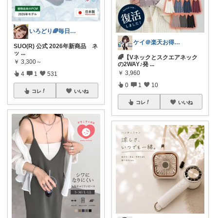
いろどり🌈毎日カラフル✨🌈
ケイ＠楽天お得生活
SUO(R) 公式 2026年新商品 ネ
ッ
...
🌈【Vネックとスクエアネック
￥
3,300～
の2WAY♪発
...
￥
3,960
4
1
531
0
1
10
コレ
いいね
コレ
いいね