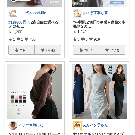
ここ*Second-life
lyka@丁寧な暮らし
#1点600円
＼2点自由に選べる
🐾 半額1240円✨冷感＋遮熱の多
／ 冷却
...
機能なの
...
￥
1,200
￥
1,240
1
1
730
3
0
916
コレ
いいね
コレ
いいね
マリー🍀気になるものたくさん✨
あんバタ子さん🥞🍞
＼1点30％OFF・2点40％OFFク
大人気マキシワンピに新タイプ