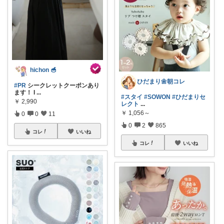
hichon 🥣
ひだまり🌼朝コレ
#PR
シークレットクーポンあり
ます！ I
...
#スタイ
#SOWON
#ひだまりセ
￥
2,990
レクト
...
￥
1,056～
0
0
11
0
2
865
コレ
いいね
コレ
いいね