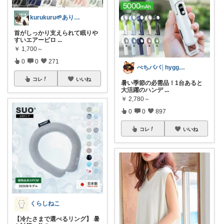
kurukuru🌱ありがとうございます
首がしっかり支えられて眠りや
すいエアーピロ
...
￥
1,700～
0
0
271
ぺちパパ│hyggeな心意気を大切に🌿
コレ
いいね
暑い季節の必需品！1台あると
大活躍のハンデ
...
￥
2,780～
0
0
897
コレ
いいね
くらしねこ
【冷たさまで選べるリング】 暑