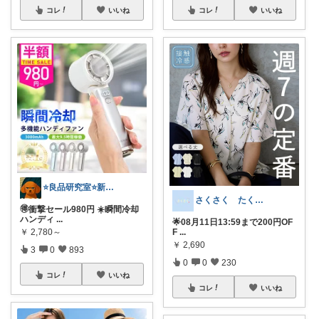
コレ
いいね
コレ
いいね
⭐良品研究室⭐新潟県民のオススメ🍙お米
さくさく たくさんの訪問感謝です🙇
🉐衝撃セール980円 ☀️瞬間冷却
ハンディ
...
🌟08月11日13:59まで200円OF
￥
2,780～
F
...
￥
2,690
3
0
893
0
0
230
コレ
いいね
コレ
いいね