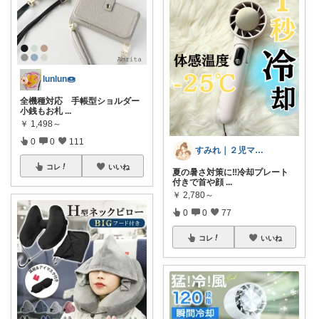
lunlun🍩
全機種対応 手帳型ショルダー
小銭もお札
...
￥
1,498～
0
0
111
すみれ｜２児ママの推しアイテム
コレ
いいね
夏の暑さ対策に‼️冷却プレート
付きで首や顔
...
￥
2,780～
0
0
77
コレ
いいね