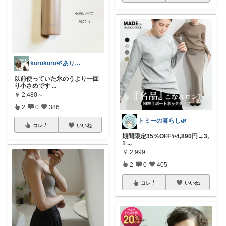
kurukuru🌱ありがとうございます
以前使っていた氷のうより一回
り小さめです
...
￥
2,480～
2
0
386
トミーの暮らし🌿
コレ
いいね
期間限定35％OFF✨4,890円→3,
1
...
￥
2,999
2
0
405
コレ
いいね