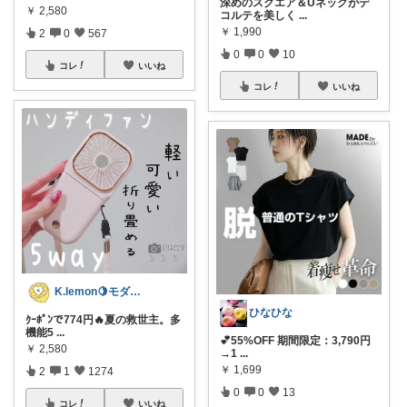
深めのスクエア＆Uネックがデ
￥
2,580
コルテを美しく
...
￥
1,990
2
0
567
0
0
10
コレ
いいね
コレ
いいね
K.lemon🍋モダン+家事楽+🐶
ひなひな
ｸｰﾎﾟﾝで774円🔥夏の救世主。多
機能5
...
💕55%OFF 期間限定：3,790円
￥
2,580
→1
...
￥
1,699
2
1
1274
0
0
13
コレ
いいね