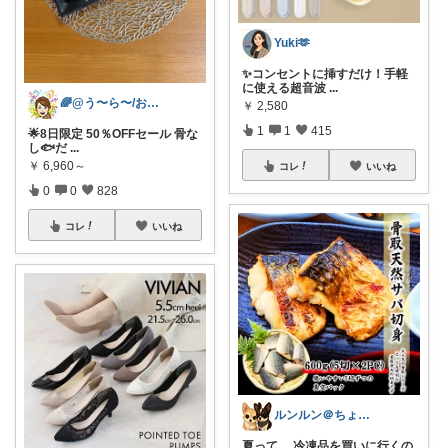
Yuki🫶
✨コンセントに挿すだけ！手軽
に使える超音波
...
🌈@う〜ら〜/お得✨美味しい✨素敵✨
￥
2,580
1
1
415
🌟8日限定 50％OFFセール 骨な
し🐟だ
...
￥
6,960～
コレ
いいね
0
0
828
コレ
いいね
ルンルン＠ちょいラク暮らし
夏って、 冷凍品を買いに行くの