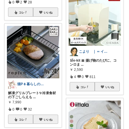
0
2
28
コレ
いいね
こより ｜ ∞ イヤイライケレ ∞
🛒e-kit 🎀 揚げ物のたびに、コ
ンロま
...
￥
2,590
4
0
811
猫P🌷暮らしの中で見つけたお気に入り
コレ
いいね
解凍グリルプレート✨冷凍食材
の下ごしらえも
...
￥
7,990
0
0
32
コレ
いいね