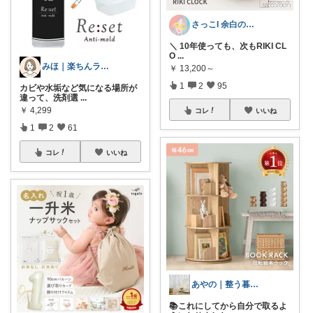
さっこI 余白のある暮らし
＼ 10年使っても、次もRIKI CL
O
...
みほ｜楽ちんライフ研究中
￥
13,200～
1
2
95
カビや水垢など気になる場所が
違って、洗剤選
...
￥
4,299
コレ
いいね
1
2
61
コレ
いいね
あやの｜整う暮らしROOM
📚これにしてから自分で取るよ