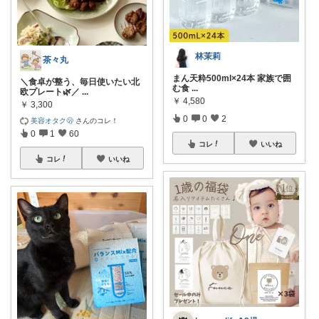
林茉莉
茶々丸
まん天粋500ml×24本 家族で囲
＼食卓が整う、毎日使いたい北
む食
...
欧プレート🌿／
...
￥
4,580
￥
3,300
0
0
2
美容オタク🫢
さんのコレ！
0
1
60
コレ
いいね
コレ
いいね