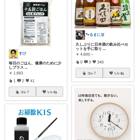
🐾るまに🥇
久しぶりに日本酒の飲み比べセ
ットを手に取り
...
すけ
￥
4,600～
0
3
340
毎日のごはん、健康のために少
しプラス
...
￥
1,683
コレ
いいね
1
2
41
コレ
いいね