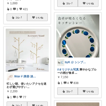
￥
1,000
コレ
いいね
0
1
421
コレ
いいね
byK @ シンプル好き
#オリジナル写真
爽やかなブル
ーの柄が食卓
...
𝘕𝘰𝘢 𓍯美容˖淡色˖グレージュ
￥
7,150
1
4
838
忙しい朝、使いたいアクセを迷
わず選びやすい
...
￥
2,200
コレ
いいね
1
0
77
コレ
いいね