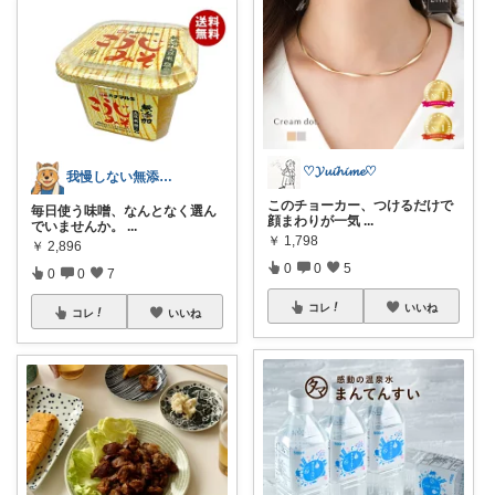
♡𝓨𝓾𝓲𝓱𝓲𝓶𝓮♡
我慢しない無添加ごはんROOM
このチョーカー、つけるだけで
毎日使う味噌、なんとなく選ん
顔まわりが一気
...
でいませんか。
...
￥
1,798
￥
2,896
0
0
5
0
0
7
コレ
いいね
コレ
いいね