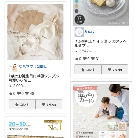
& day
＊Z-MALL＊ イッタラ カステヘ
ルミプ
...
￥
2,542～
0
0
31
なちママ ⌇ 1歳4歳ママ
コレ
いいね
1歳のお誕生日に👶🏻‪‪シンプル
可愛い♡名
...
￥
2,000～
0
0
48
コレ
いいね