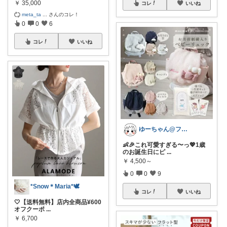
￥
35,000
コレ
いいね
meta_ta
...
さんのコレ！
0
0
6
コレ
いいね
ゆーちゃん@フォロワーさまから購入💕
👶🎉これ可愛すぎる〜っ💖1歳
のお誕生日にピ
...
￥
4,500～
0
0
9
*Snow＊Maria*🕊️
コレ
いいね
🤍【送料無料】店内全商品¥600
オフクーポ
...
￥
6,700