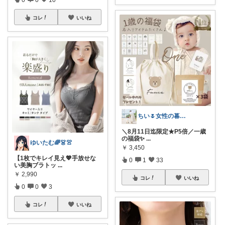
コレ
いいね
ちい🌷女性の暮らしを素敵に🪴
＼8月11日迄限定★P5倍／一歳
の福袋✨
...
ゆいたむ🌈👗👚
￥
3,450
【1枚でキレイ見え💖手放せな
0
1
33
い美胸ブラトッ
...
￥
2,990
コレ
いいね
0
0
3
コレ
いいね