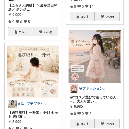
【ふるさと納税】 ＼最短当日発
0
0
14
送／ ポンジ
...
￥
9,000～
コレ
いいね
0
0
5
コレ
いいね
🌸ファッションハナコの可愛さラボ🌸
🌸“コスメ選びで迷っている人
へ。大人可愛い
...
まゆ│プチプラ×ご褒美スイーツ
￥
6,985
【送料無料】一升米 小分け セッ
0
0
5
ト 選び取
...
￥
5,999～
コレ
いいね
0
0
10