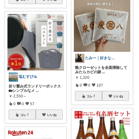
たみー｜好きなもの暮らし
靴クローゼットを全面掃除して
みたらカビの跡
...
塩むすび🍙
￥
1,320
0
0
107
折り畳み式ランドリーボックス
🏡シンプルなメ
...
￥
2,550～
コレ
いいね
0
0
57
コレ
いいね