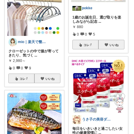
pokke
1歳のお誕生日、選び取りを楽
しみながら記念
...
￥
880
0
0
5
mio｜楽天で整う暮らし
コレ
いいね
クローゼットの中で服が寄って
きたり、気づく
...
￥
2,980～
0
0
9
コレ
いいね
うさ子の美容ダイエット
毎日をいきいきと過ごしたい女
性の健康習慣に
...