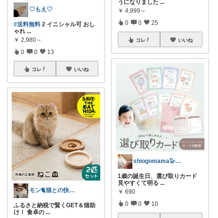
うになりました
...
♡もえ♡
￥
4,999～
0
0
25
#送料無料
2 イニシャル可 おし
ゃれ
...
￥
2,980～
コレ
いいね
0
0
13
コレ
いいね
shiogomama🦭ご訪問感謝です♡
1歳の誕生日、選び取りカード
見やすくて明る
...
モン🐈猫との快適な暮らし
￥
690
0
0
10
ふるさと納税で賢くGET＆猫助
け！ 食卓の
...