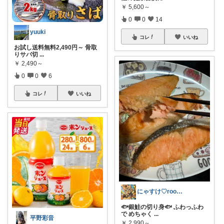
￥
5,600～
0
0
14
yuuki
コレ
いいね
お試し送料無料2,490円～ 骨取
りサバ切
...
￥
2,490～
0
0
6
コレ
いいね
にゃすけ♡room⁂
🐟銀鮭の切り身🐟 ふわっふわ
で めちゃく
...
平野彩音
￥
2,990～