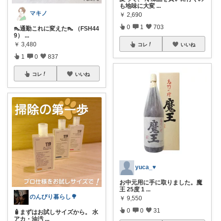
も地味に大変
...
マキノ
￥
2,690
0
1
703
👠通勤これに変えた👠 （FSH44
9）
...
￥
3,480
コレ
いいね
1
0
837
コレ
いいね
yuca_♥
お中元用に手に取りました。魔
王 25度 1
...
のんびり暮らし🌳
￥
9,550
0
0
31
🧴まずはお試しサイズから。 水
アカ・油汚
...