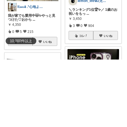
lemon_life✿2児ママ
𝓡𝓪𝓷🌷.*心地よい空間
＼ランキング1位🏆✨／ 1歳のお
祝いをもっ
...
我が家でも愛用中🐱✨やっと見
￥
3,450
つけた♡おから
...
￥
4,350
3
0
904
0
5
215
コレ
いいね
10,000
件
以上
コレ
いいね
tenten ありがとうございます。😃
Tocky
🐶
#【指定店舗1,500円以上で2
0％OF
...
シンプルでスタイリッシュ✨ こ
￥
1,980
のステ
...