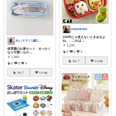
miponkoko
100均じゃ使えないときあるよ
れいママ｜1歳3歳ワンオペ育児の時短術
ね、、これは
...
￥
1,100
保育園のお箸セット、せっかく
0
0
4
なら可愛いもの
...
￥
1,460
コレ
いいね
0
0
4
コレ
いいね