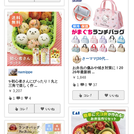
さーママ|30代小2女児ママ🎀
お弁当の傷みや傾き対策に！20
namippe
26年最新柄
...
￥
1,848
✨初心者さんにぴったり！丸と
1
0
37
三角で楽しく作
...
￥
3,207
コレ
いいね
1
0
4
コレ
いいね