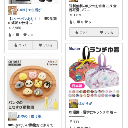
送料無料⭐︎年少のお弁当に🎶 全
CAN｜✨生活が楽になる✨
部可愛い♡
...
￥
1,870
【
#クーポンあり！！
🎒2学期
0
0
6
の遠足や校外
...
￥
3,960
コレ
いいね
2
1
781
コレ
いいね
ほかり🌿
🍱通園・通学に✨ランチ巾着 ─
あやの｜整う暮らしROOM
──────
...
￥
999
🍽️✨ かわいい動物おにぎりで、