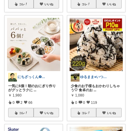
コレ
いいね
コレ
いいね
にちざっくん⚽️日用品好き30代🔰
ゆるまま⭐︎いつもありがとうございます✨
一気に6個！朝のおにぎり作り
少食のお子様もおかわりしちゃ
がグッとラクに
...
う🤍 食卓のお
...
￥
1,980
￥
1,080
0
2
66
0
0
119
コレ
いいね
コレ
いいね