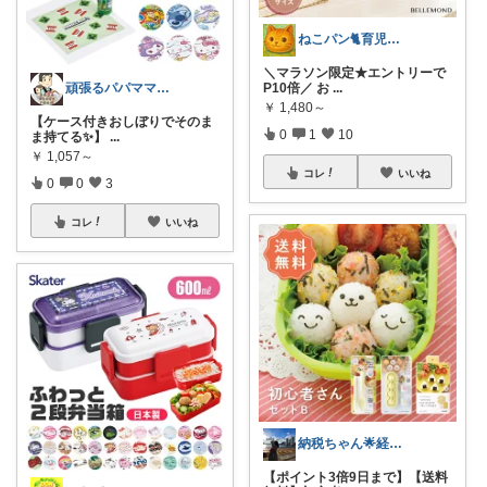
ねこパン🐈育児お助け
＼マラソン限定★エントリーで
頑張るパパママ応援隊@育児・子供用品紹介
P10倍／ お
...
￥
1,480～
【ケース付きおしぼりでそのま
0
1
10
ま持てる✨】
...
￥
1,057～
コレ
いいね
0
0
3
コレ
いいね
納税ちゃん🌟経由購入★
【ポイント3倍9日まで】【送料