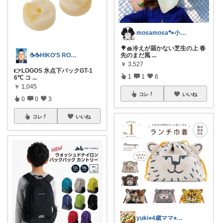
mosamosa🐾小さめバッグの日々✨
🌳🧺冷えが届かない芝生の上 春
☕☕HIKO‘S ROOM☕☕
先のまだ風
...
￥
3,527
👉LOGOS 氷点下パックGT-1
1
1
6
6℃ コ
...
￥
1,045
コレ
いいね
0
0
3
コレ
いいね
yuki⭐︎4歳ママ⭐︎身体に優しい食材