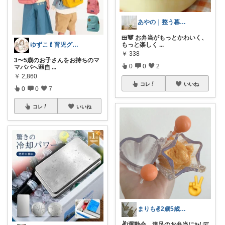
あやの｜整う暮らしROOM
🍱🐼 お弁当がもっとかわいく、
ゆずこ🍼育児グッズROOM
もっと楽しく
...
￥
338
3〜5歳のお子さんをお持ちのマ
0
0
2
マパパへ🎒自
...
￥
2,860
コレ
いいね
0
0
7
コレ
いいね
まりも✌️2歳5歳のママ☀️朝コレ☀️
✌️\運動会、遠足のお弁当に✨/ デ