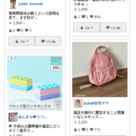
yonin_kurashi
コきゅ
...
￥
1,499
長時間保冷が続くという説明を
1
1
654
見て、まず目が
...
￥
2,980～
コレ
いいね
0
0
5
コレ
いいね
おみ🌿在宅ママ
遠足や旅行に重宝すること間違
あんきも🐡うつわ好き/10日購入感謝
いなし✨キッズ
...
￥
2,200
🌟 子供の入園準備や遠足にピッ
1
0
771
タリ！楽天ラ
...
￥
3,480～