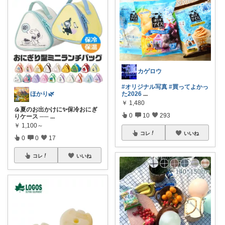
カゲロウ
#オリジナル写真
#買ってよかっ
ほかり🌿
た2026
...
￥
1,480
🍙夏のお出かけに✨保冷おにぎ
0
10
293
りケース ──
...
￥
1,100～
コレ
いいね
0
0
17
コレ
いいね