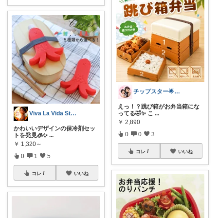
チップスター🌟8月もよろしく😎🌻
えっ！？跳び箱がお弁当箱にな
Viva La Vida Studio
ってる🤣✨ こ
...
￥
2,890
かわいいデザインの保冷剤セッ
0
0
3
トを発見🧊✨
...
￥
1,320～
コレ
いいね
0
1
5
コレ
いいね