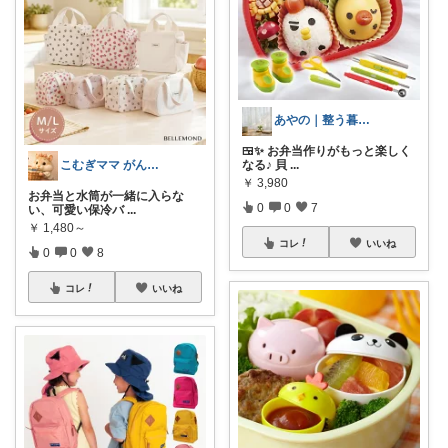
あやの｜整う暮らしROOM
🍱✨ お弁当作りがもっと楽しく
こむぎママ がんばりすぎるママを救う
なる♪ 貝
...
￥
3,980
お弁当と水筒が一緒に入らな
0
0
7
い、可愛い保冷バ
...
￥
1,480～
コレ
いいね
0
0
8
コレ
いいね