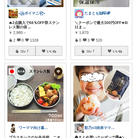
꧁ポイマニ꧂
たまとも🙌🤭🌈
🔥2点購入で68％OFF😎ステン
＼クーポンで最大300円OFF★8/
レス製の保
...
11ま
...
￥
2,980～
￥
1,870
2
0
1328
0
3
520
コレ
いいね
コレ
いいね
ワーママ向け暮らしの便利グッズROOM
彩乃⭐︎3姉弟ママ💎🏃5♡
プラスチックのお弁当箱、ニオ
◆まとめ買いクーポンで🉐◆＼