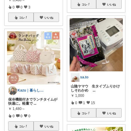
コレ
いいね
0
0
3
コレ
いいね
sa.to
山陰ヤマウ 生タイプふりかけ
Kazu｜暮らしを整えるインテリア
しそわかめ
...
￥
1,000
保冷機能付きでランチタイムが
0
1
15
快適に。軽量で
...
￥
1,480～
コレ
いいね
0
0
0
コレ
いいね