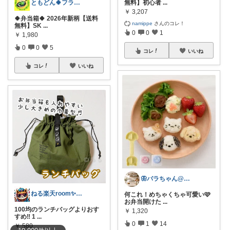
ともどん🍀フライパン料理ある暮らし🍳
無料】初心者
...
￥
3,207
🍀弁当箱🍀 2026年新柄【送料
namippe
さんのコレ！
無料】SK
...
0
0
1
￥
1,980
0
0
5
コレ
いいね
コレ
いいね
🦋バラちゃん@主婦目線の便利グッズ🦋
ねる楽天room✨お買い物マラソンや✨
何これ！めちゃくちゃ可愛い🩷
お弁当開けた
...
100均のランチバッグよりおす
￥
1,320
すめ‼️ 1
...
0
1
14
￥
580