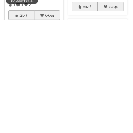
10,000
件
以上
0
0
21
コレ
いいね
コレ
いいね
パモ⭐️欲しいものチェック☺️
こだっく🐣 3児のママ
【ポイント10倍！遠足シーズン
前の準備に】
...
＼お弁当の日の気分が上がりそ
￥
1,210
う🍱／ 通園
...
0
0
1
￥
1,540
0
0
5
コレ
いいね
コレ
いいね