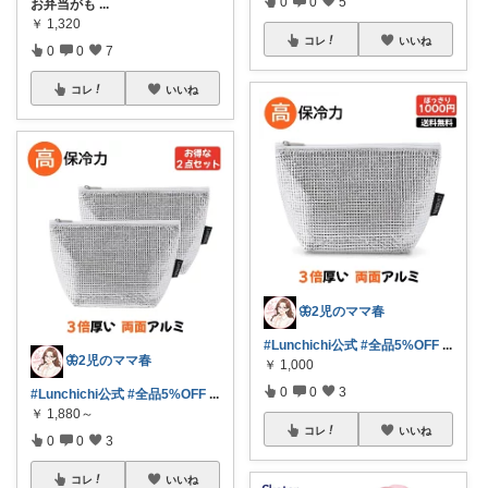
0
0
5
お弁当がも
...
￥
1,320
コレ
いいね
0
0
7
コレ
いいね
🦋2児のママ春
#Lunchichi公式
#全品5%OFF
...
🦋2児のママ春
￥
1,000
0
0
3
#Lunchichi公式
#全品5%OFF
...
￥
1,880～
コレ
いいね
0
0
3
コレ
いいね