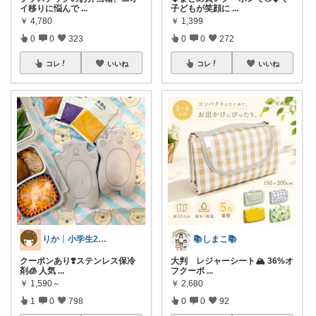
イ移りに悩んで
...
子どもが笑顔に
...
￥
4,780
￥
1,399
0
0
323
0
0
272
コレ
いいね
コレ
いいね
りか┊小学生2人4人家族2LDK暮らし
📚しまこ📚
クーポンあり❣️ステンレス保冷
大判 レジャーシート🏔️ 36%オ
剤🧊 人気
...
フクーポ
...
￥
1,590～
￥
2,680
1
0
798
0
0
92