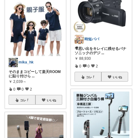
時短パパ
🎥思い出をキレイに残せるパナ
ソニックのデジ
...
￥
88,930
mika_hk
0
0
2
そのままコピーして楽天ROOM
に貼り付けら
...
コレ
いいね
￥
2,039～
0
0
2
コレ
いいね