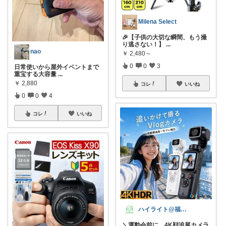
Milena Select
🎉【子供の大切な瞬間、もう撮
り逃さない！】
...
nao
￥
2,480～
0
0
3
日常使いから屋外イベントまで
重宝する大容量
...
￥
2,880
コレ
いいね
0
0
4
コレ
いいね
ハイライト@福岡男児35歳で二児のパパ
＼運動会前に。4K顔追尾カメラ