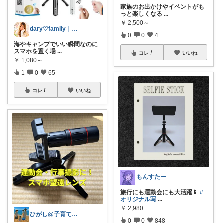
家族のお出かけやイベントがも
っと楽しくなる
...
￥
2,500～
dary♡family｜厳選アイテム✨
0
0
4
海やキャンプでいい瞬間なのに
スマホを置く場
...
コレ
いいね
￥
1,080～
1
0
65
コレ
いいね
もんすたー
旅行にも運動会にも大活躍📱
#
オリジナル写
...
￥
2,980
ひがし@子育て夫婦の役立ちアイテム
0
0
848