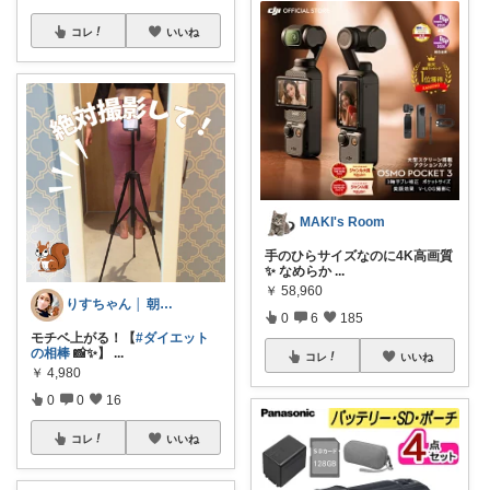
コレ
いいね
MAKI's Room
手のひらサイズなのに4K高画質
✨ なめらか
...
￥
58,960
りすちゃん │ 朝コレ
0
6
185
モチベ上がる！【
#ダイエット
の相棒
📸✨】
...
コレ
いいね
￥
4,980
0
0
16
コレ
いいね