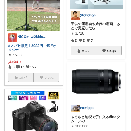
yuyuyuyu
子供の運動会や旅行の動画、あ
とで見返したら
...
￥
3,726
NICOmi🥨2kidsママ👦👧
0
0
2
#スパセ限定！2982円～🉐
#オ
リジナ
...
コレ
いいね
￥
4,980
掲載終了
0
14
597
コレ
いいね
namippe
ふるさと納税で手に入る📷✨ タ
ムロンの
...
￥
200,000