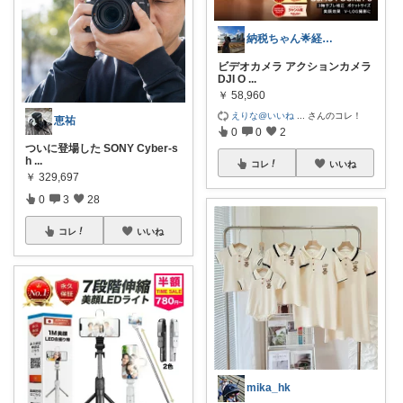
納税ちゃん🌟経由購入★
ビデオカメラ アクションカメラ
DJI O
...
￥
58,960
えりな@いいね
...
さんのコレ！
恵祐
0
0
2
ついに登場した SONY Cyber-s
h
...
コレ
いいね
￥
329,697
0
3
28
コレ
いいね
mika_hk