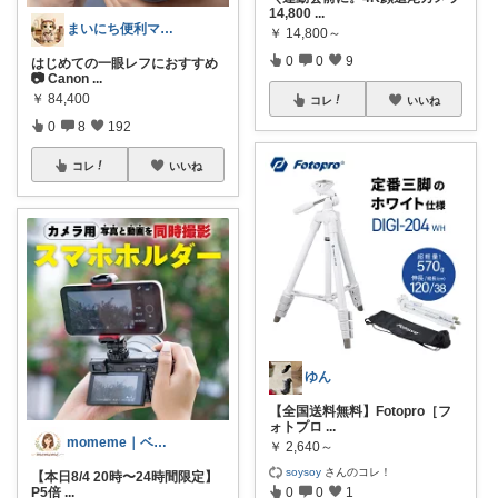
14,800
...
まいにち便利マーケット
￥
14,800～
0
0
9
はじめての一眼レフにおすすめ
📷 Canon
...
￥
84,400
コレ
いいね
0
8
192
コレ
いいね
ゆん
【全国送料無料】Fotopro［フ
ォトプロ
...
momeme｜ベビー&キッズ専門店
￥
2,640～
soysoy
さんのコレ！
【本日8/4 20時〜24時間限定】
0
0
1
P5倍
...