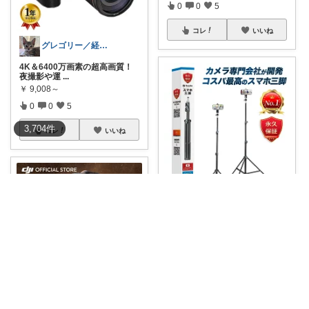
0
0
5
コレ
いいね
グレゴリー／経由購入感謝です💕
4K＆6400万画素の超高画質！
夜撮影や運
...
￥
9,008～
0
0
5
3,704
件
コレ
いいね
mizunata
部活の試合や運動会の撮影で、
他の保護者の方
...
￥
2,199～
1
0
191
コレ
いいね
room_asinaga