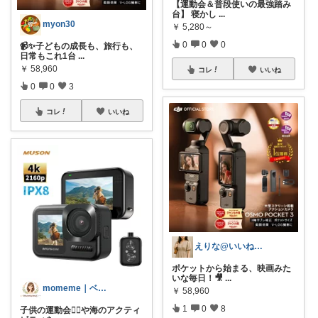
【運動会＆普段使いの最強踏み
台】 寝かし
...
myon30
￥
5,280～
0
0
0
📹✨子どもの成長も、旅行も、
日常もこれ1台
...
￥
58,960
コレ
いいね
0
0
3
コレ
いいね
えりな@いいね100%バック💓
ポケットから始まる、映画みた
いな毎日！🎥
...
momeme｜ベビー&キッズ専門店
￥
58,960
1
0
8
子供の運動会🏃‍♂️や海のアクティ