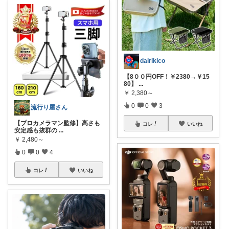
dairikico
【8００円OFF！￥2380→￥15
80】
...
￥
2,380～
0
0
3
流行り屋さん
【プロカメラマン監修】高さも
コレ
いいね
安定感も抜群の
...
￥
2,480～
0
0
4
コレ
いいね