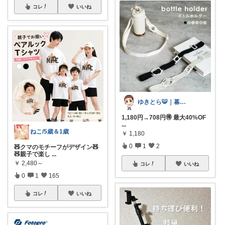
コレ
いいね
ゆきとら🐯｜暮らしをラクにしたいパパ
1,180円→708円🉐 最大40%OF
...
ねこ/5歳＆1歳
￥
1,180
0
1
2
🧸クマのモチーフがデザイン🧸
🧸親子で楽し
...
￥
2,480～
コレ
いいね
0
1
165
コレ
いいね