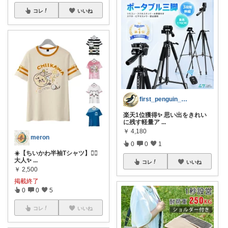
コレ
いいね
first_penguin_BASE
楽天1位獲得✨ 思い出をきれい
に残す軽量ア
...
￥
4,180
meron
0
0
1
☀️【ちいかわ半袖Tシャツ】🧚‍♀️
大人✨
...
コレ
いいね
￥
2,500
掲載終了
0
0
5
コレ
いいね