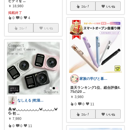
ビティを
...
￥
18,980
コレ
いいね
掲載終了
0
0
4
コレ
いいね
家族の学びと暮らし｜買ってよかった
楽天ランキング1位、総合評価4.
75の20
...
￥
3,980
なしえる |乾涸びたマーメイド
0
0
11
🏝️🐒◡◡◡◡◡◡◡◡🦀◡◡◡◡🦀
💦 初
...
コレ
いいね
￥
7,980
0
0
11