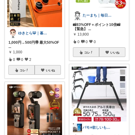
たーまち｜毎日10時 楽天超目玉
📸83%OFF＋ポイント10倍📸
【緊急】
...
ゆきとら🐯｜暮らしをラクにしたいパパ
￥
13,800
0
0
0
1,000円→500円🉐 最大50%OF
...
￥
1,000
コレ
いいね
0
0
2
コレ
いいね
パモ⭐️欲しいものチェック☺️