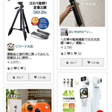
みいmama＊いつもありがとう＊
＼行事や動画撮影で大大大活
躍！📸✨／ 運動
...
リワード大佐
￥
2,780
3
0
32
運動会と旅行用に買ってみたら
想像以上に便利
...
￥
2,970～
コレ
いいね
0
0
1
コレ
いいね