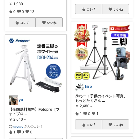
￥
1,980
コレ
いいね
0
0
13
コレ
いいね
hiro
🎉わー！子供のイベント写真、
yu
もっとたくさん
...
￥
2,480～
【全国送料無料】Fotopro［フ
1
0
1
ォトプロ
...
￥
2,640～
コレ
いいね
soysoy
さんのコレ！
1
0
0