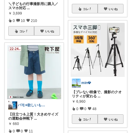
＼子どもの行事撮影用に購入／
スマホ対応
...
コレ
いいね
￥
3,699
0
10
210
コレ
いいね
min💎
【ブレない映像で、撮影のクオ
リティが変わる
...
￥
6,960
パモ⭐️欲しいものチェック☺️
0
0
48
【目立つ＆上質！大きめサイズ
の運動会神靴下
...
コレ
いいね
￥
660
0
0
11