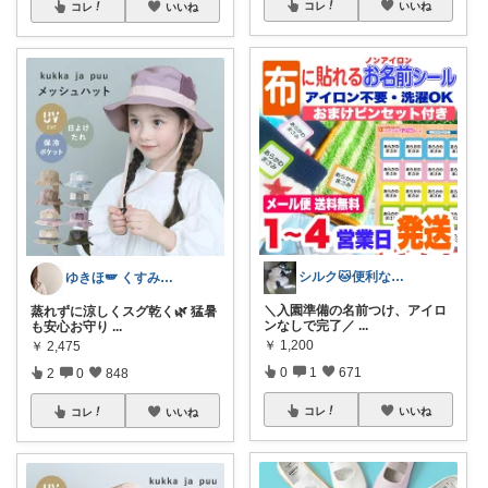
コレ
いいね
コレ
いいね
シルク🐱便利な暮らし
ゆきほ🪽 くすみカラー×小学生ママ
＼入園準備の名前つけ、アイロ
蒸れずに涼しくスグ乾く🌿 猛暑
ンなしで完了／
...
も安心お守り
...
￥
1,200
￥
2,475
0
1
671
2
0
848
コレ
いいね
コレ
いいね