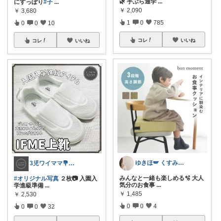
🌿 手ぶら通学
...
にすっぽり
#子
...
￥
2,090
￥
3,680
1
0
785
0
0
10
コレ
いいね
コレ
いいね
ゆきほ🪽 くすみカラー×小学生ママ
3児ワイママ💐バタバタでも回る暮らし✨
みんなと一緒も楽しめる🫧 大人
#オリジナル写真
２枚📷 入園入
気分のお食事
...
学進級準備
...
￥
1,485
￥
2,530
0
0
4
0
0
32