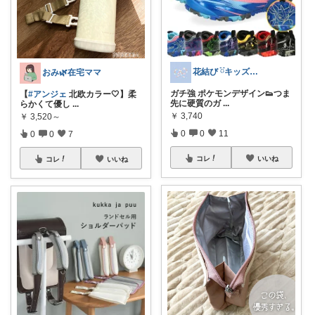
花結び ྀིキッズもの多め
おみ🌿在宅ママ
ガチ強 ポケモンデザイン👟つま
【
#アンジェ
北欧カラー🤍】柔
先に硬質のガ
...
らかくて優し
...
￥
3,740
￥
3,520～
0
0
11
0
0
7
コレ
いいね
コレ
いいね