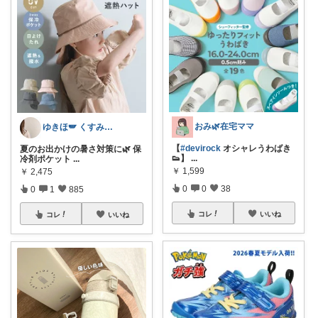
おみ🌿在宅ママ
ゆきほ🪽 くすみカラー×小学生ママ
【
#devirock
オシャレうわばき
夏のお出かけの暑さ対策に🌿 保
👟】
...
冷剤ポケット
...
￥
1,599
￥
2,475
0
0
38
0
1
885
コレ
いいね
コレ
いいね