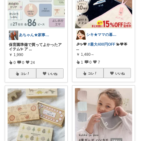
シキ★ママの暮らし、キッズ
あちゃん★家事ラク＆子育てオススメ★
🎉✨💖
#最大400円OFF
💫💙🌟
保育園準備で買ってよかったア
...
イテム✨ ア
...
￥
1,480～
￥
1,990
1
0
7
0
0
24
コレ
いいね
コレ
いいね