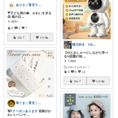
ありさ／育児ラクする暮らし術
☔️子ども用の傘、かわいすぎる
😍 雨の日
...
￥
660～
0
2
7
コレ
いいね
猫大好き #みなさんのお気持ちに感謝
【AIとおしゃべりしながら学べ
る✨話題の知
...
￥
7,880
nishi
さんのコレ！
0
0
11
コレ
いいね
母ぐま｜育児｜シンプルライフ｜朝コレ
🐻
#クーポンあります
花柄がか
わいいペンケ
...