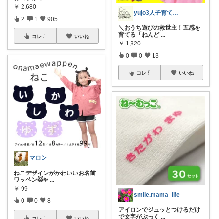
￥
2,680
yujo3人子育て@楽々知育,受験＋糖質
2
1
905
＼おうち遊びの救世主！五感を
育てる「ねんど
...
コレ
いいね
￥
1,320
0
0
13
コレ
いいね
マロン
ねこデザインがかわいいお名前
ワッペン🐱✨
...
￥
99
smile.mama_life
0
0
8
アイロンでジュッとつけるだけ
で文字がぷっく
...
コレ
いいね