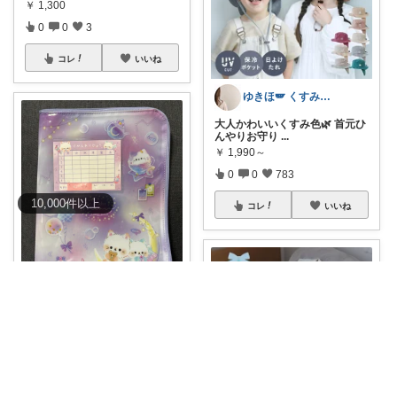
￥
1,300
0
0
3
コレ
いいね
ゆきほ🪽 くすみカラー×小学生ママ
大人かわいいくすみ色🌿 首元ひ
んやりお守り
...
￥
1,990～
0
0
783
10,000
件
以上
コレ
いいね
madoka☆小学生年子の母ちゃん
#オリジナル写真
#新生活
#入学
準備
#
...
￥
550
0
0
6