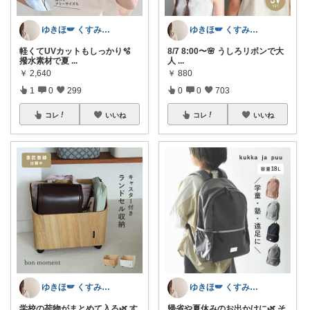
ゆきほ🪽 くすみカラー×小学生ママ
ゆきほ🪽 くすみカラー×小学生ママ
軽くてUVカットもしっかり🫧
8/7 8:00〜🌸 うしろリボンで大
撥水素材で夏
...
人
...
￥
2,640
￥
880
1
0
299
0
0
703
コレ
いいね
コレ
いいね
ゆきほ🪽 くすみカラー×小学生ママ
ゆきほ🪽 くすみカラー×小学生ママ
学校の荷物がまとめて入る🌿 す
帰省や夏休みのお出かけに🌿 そ