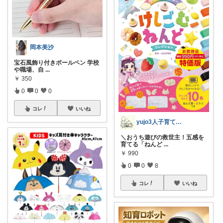
岡本美沙
宝石風飾り付きボールペン 学校
や職場、自
...
￥
350
0
0
0
コレ
いいね
yujo3人子育て@楽々知育,受験＋糖質
＼おうち遊びの救世主！五感を
育てる「ねんど
...
￥
990
0
0
8
コレ
いいね