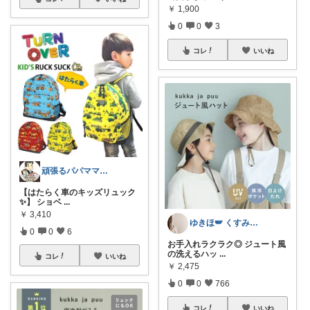
￥
1,900
0
0
3
コレ
いいね
頑張るパパママ応援隊@育児・子供用品紹介
【はたらく車のキッズリュック
✨】 ショベ
...
￥
3,410
ゆきほ🪽 くすみカラー×小学生ママ
0
0
6
お手入れラクラク◎ ジュート風
の洗えるハッ
...
コレ
いいね
￥
2,475
0
0
766
コレ
いいね