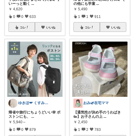
いーっと動く
...
の他にも学童
...
￥
4,620
￥
5,490
0
0
633
1
1
911
コレ
いいね
コレ
いいね
ゆきほ🪽 くすみカラー×小学生ママ
おみ🌿在宅ママ
帰省や旅行にちょうどいい🌸 ボ
【通気性が決め手のうわばき
ストンにも、
...
👟】お子さんの上
...
￥
5,940～
￥
2,450
0
0
879
1
2
783