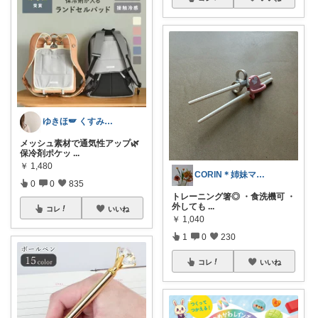
ゆきほ🪽 くすみカラー×小学生ママ
メッシュ素材で通気性アップ🌿
保冷剤ポケッ
...
￥
1,480
CORIN＊姉妹ママ＊ぜんぶオリ写＊
0
0
835
トレーニング箸◎ ・食洗機可 ・
外しても
...
コレ
いいね
￥
1,040
1
0
230
コレ
いいね