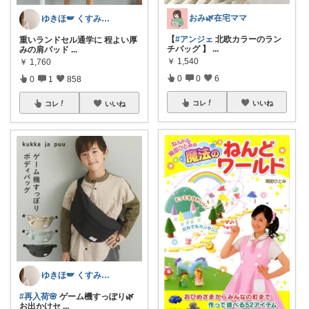
おみ🌿在宅ママ
ゆきほ🪽 くすみカラー×小学生ママ
【
#アンジェ
北欧カラーのラン
重いランドセル通学に 程よい厚
チバッグ 】
...
みの肩パッド
...
￥
1,540
￥
1,760
0
0
6
0
1
858
コレ
いいね
コレ
いいね
ゆきほ🪽 くすみカラー×小学生ママ
#再入荷🌸
ゲーム機すっぽり🌿
お出かけセ
...