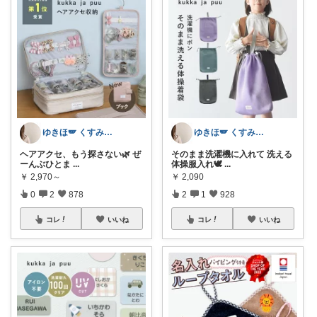
ゆきほ🪽 くすみカラー×小学生ママ
ゆきほ🪽 くすみカラー×小学生ママ
ヘアアクセ、もう探さない🌿 ぜ
そのまま洗濯機に入れて 洗える
ーんぶひとま
...
体操服入れ🕊
...
￥
2,970～
￥
2,090
0
2
878
2
1
928
コレ
いいね
コレ
いいね