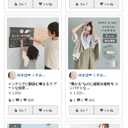
コレ
いいね
コレ
いいね
ゆきほ🪽 くすみカラー×小学生ママ
ゆきほ🪽 くすみカラー×小学生ママ
インテリアに馴染む🕊️まるで ア
“薄かる”なのに超吸水速乾🫧 コ
ートな知育
...
ンパクトな
...
￥
1,650
￥
1,320～
2
0
809
1
2
841
コレ
いいね
コレ
いいね