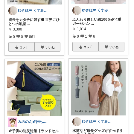
ゆきほ🪽 くすみカラー×小学生ママ
ゆきほ🪽 くすみカラー×小学生ママ
ふんわり優しい綿100％🌿 4重
成長をカタチに残す🕊️ 世界にひ
ガーゼハン
...
とつの乳歯
...
￥
1,014
￥
3,300
0
1
6
0
0
861
コレ
いいね
コレ
いいね
ゆきほ🪽 くすみカラー×小学生ママ
みののん🌠(୨୧•͈ᴗ•͈)感謝♡
水筒など縦長グッズがすっぽり
🌠子供の防災対策【ランドセル