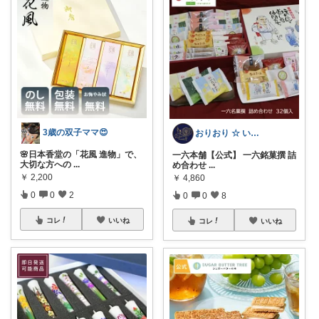
3歳の双子ママ😍
おりおり ☆ いいね上限🙏
🌸日本香堂の「花風 進物」で、
一六本舗【公式】 一六銘菓撰 詰
大切な方への
...
め合わせ
...
￥
2,200
￥
4,860
0
0
2
0
0
8
コレ
いいね
コレ
いいね