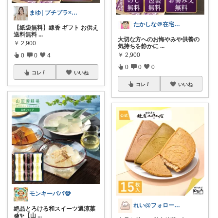
まゆ│プチプラ×ご褒美スイーツ
たかしな＠在宅ワーカー
【紙袋無料】線香 ギフト お供え
送料無料
...
大切な方へのお悔やみや供養の
￥
2,900
気持ちを静かに
...
￥
2,900
0
0
4
0
0
0
コレ
いいね
コレ
いいね
モンキーパパ🐵
れい@フォロー＆経由購入感謝です♪
絶品とろける和スイーツ選涼菓
🍯✨ ​【山
...