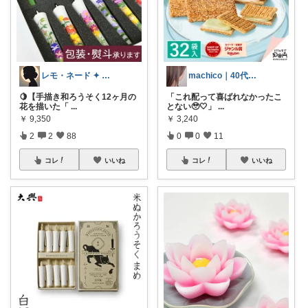
machico｜40代 転勤族パート主婦
レモ・ネード ✦ セレクト 🍋
「これ配って喜ばれなかったこ
🍋【手描き和ろうそく12ヶ月の
とない🥹🤍」
...
花を描いた「
...
￥
3,240
￥
9,350
0
0
11
2
2
88
コレ
いいね
コレ
いいね