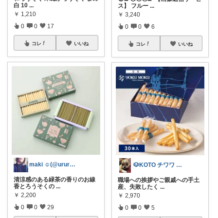
白 10
...
ス】 フルー
...
￥
1,210
￥
3,240
0
0
17
0
0
6
コレ
いいね
コレ
いいね
maki ☺︎(@ururun_u.u)
🐶KOTO チワワ スムース
清涼感のある緑茶の香りのお線
職場への挨拶やご親戚への手土
香とろうそくの
...
産、失敗したく
...
￥
2,200
￥
2,970
0
0
29
0
0
5