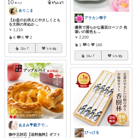
ありこま
アラカン華子
【お盆のお供えにやさしくとも
る大與の米ぬか
...
優美で清らかな蓮花ローソク 色
￥
1,210
違いの紫色も
...
￥
2,200
0
0
2
1
0
180
コレ
いいね
コレ
いいね
あまみ💐親子で楽しむスイーツインテリア
ぴっける
御中元対応【送料無料】ギフト