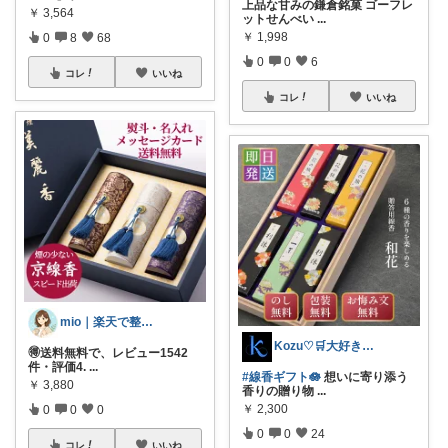
上品な甘みの鎌倉銘菓 ゴーフレ
￥
3,564
ットせんべい
...
￥
1,998
0
8
68
0
0
6
コレ
いいね
コレ
いいね
mio｜楽天で整う暮らし
Kozu♡🛒大好き😆💕
🉐送料無料で、レビュー1542
件・評価4.
...
#線香ギフト🪷
想いに寄り添う
￥
3,880
香りの贈り物
...
￥
2,300
0
0
0
0
0
24
コレ
いいね