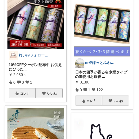
れい@フォロー＆経由購入感謝です♪
m🌱ほっとふわり心地よい暮らし
10%OFFクーポン配布中 お供え
にぴった
...
日本の四季が香る🌸少煙タイプ
￥
2,980～
の進物用お線香
...
￥
3,180
0
0
1
0
1
122
コレ
いいね
コレ
いいね