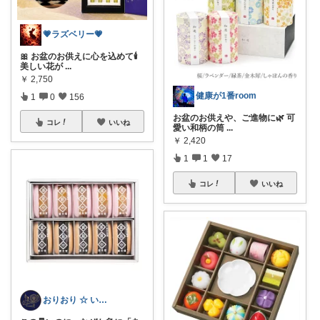
💗ラズベリー💗
🎀 お盆のお供えに心を込めて🕯️
美しい花が
...
￥
2,750
健康が1番room
1
0
156
お盆のお供えや、ご進物に🌿 可
コレ
いいね
愛い和柄の筒
...
￥
2,420
1
1
17
コレ
いいね
おりおり ☆ いいね上限🙏