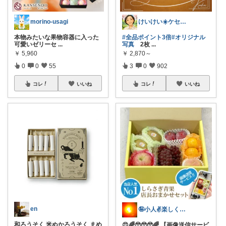
morino-usagi
けいけい☀️ケセラセラと軽やかに🌻
本物みたいな果物容器に入った
#全品ポイント3倍
#オリジナル
可愛いゼリーセ
...
写真
2枚
...
￥
5,960
￥
2,870～
0
0
55
3
0
902
コレ
いいね
コレ
いいね
en
🤪小人✌️楽しくは〜い✌️😊⤴️
和ろうそく 米ぬかろうそく まめ
😍🌈🥹🥹🥹🌈 【画像送信サービ