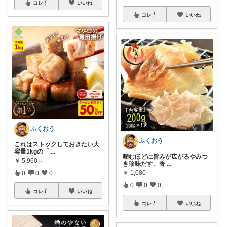
コレ
いいね
コレ
いいね
ふくおう
ふくおう
これはストックしておきたい大
容量1kgの「
...
噛むほどに旨みが広がるやみつ
￥
5,960～
き珍味だす。香
...
￥
1,080
0
0
0
0
0
0
コレ
いいね
コレ
いいね