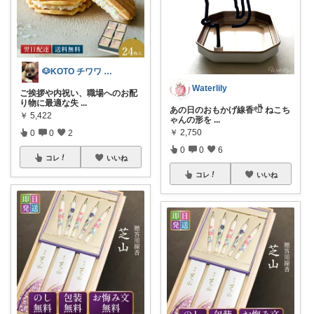
🐶KOTO チワワ スムース
Waterlily
ご挨拶や内祝い、職場へのお配
り物に最適な失
...
あの日のおもかげ線香𓏲𓎨 ねこち
￥
5,422
ゃんの形を
...
￥
2,750
0
0
2
0
0
6
コレ
いいね
コレ
いいね