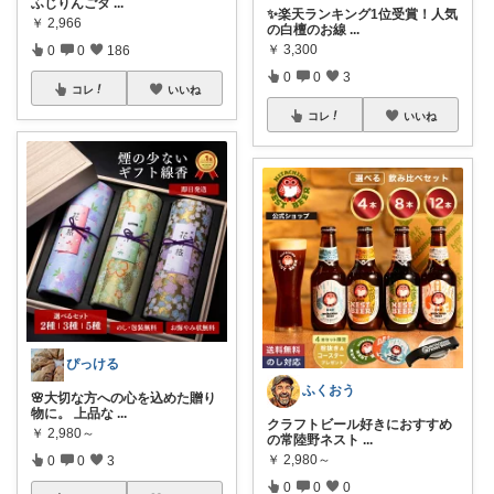
ふじりんごタ
...
✨楽天ランキング1位受賞！人気
￥
2,966
の白檀のお線
...
￥
3,300
0
0
186
0
0
3
コレ
いいね
コレ
いいね
ぴっける
ふくおう
🌸大切な方への心を込めた贈り
物に。 上品な
...
クラフトビール好きにおすすめ
￥
2,980～
の常陸野ネスト
...
￥
2,980～
0
0
3
0
0
0