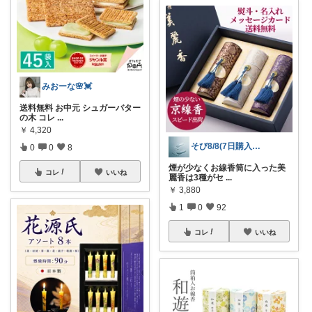
みおーな🌸💓
送料無料 お中元 シュガーバター
の木 コレ
...
￥
4,320
そび8/8(7日購入感謝です末広がり㊗
0
0
8
煙が少なくお線香筒に入った美
コレ
いいね
麗香は3種がセ
...
￥
3,880
1
0
92
コレ
いいね