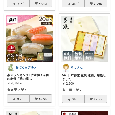
コレ
いいね
コレ
いいね
おはる@グルメ番長
きよさん
楽天ランキング1位獲得！奈良
🌸🕯️ 日本香堂 花風 進物、感動し
の老舗「柿の葉
...
ました
...
￥
4,584～
￥
2,200
0
2
5
1
0
2
コレ
いいね
コレ
いいね