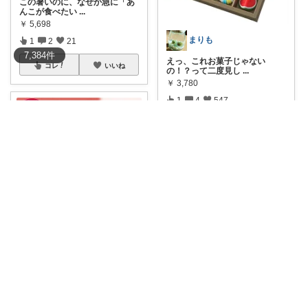
この暑いのに、なぜか急に「あ
んこが食べたい
...
￥
5,698
まりも
1
2
21
7,384
件
えっ、これお菓子じゃない
コレ
いいね
の！？って二度見し
...
￥
3,780
1
4
547
コレ
いいね
クオル｜暮らしの「質」爆上げ🈁
大切なあの人へ、心温まる香り
を贈る🎁 「
...
￥
3,190
teruru555
1
0
6