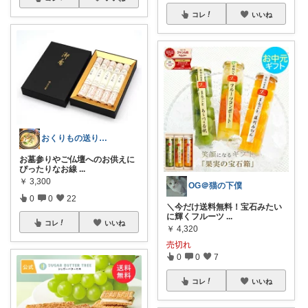
コレ
いいね
おくりもの送りたい
お墓参りやご仏壇へのお供えに
ぴったりなお線
...
￥
3,300
OG＠猫の下僕
0
0
22
＼今だけ送料無料！宝石みたい
に輝くフルーツ
...
コレ
いいね
￥
4,320
売切れ
0
0
7
コレ
いいね