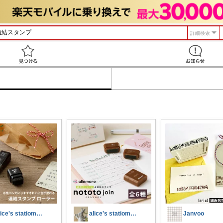
詳細検索
見つける
alice's statiomery
alice's statiomery
Janvoo