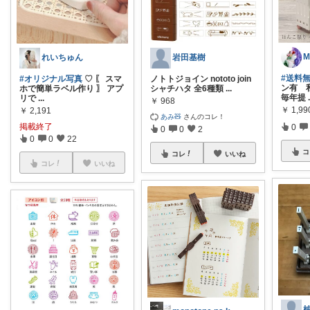
M
れいちゅん
岩田基樹
#送料
#オリジナル写真
♡ 〖 スマ
ノトトジョイン nototo join
ン有 
ホで簡単ラベル作り 〗 アプ
シャチハタ 全6種類
...
毎年提
リで
...
￥
968
￥
1,9
￥
2,191
あみ🧸
さんのコレ！
掲載終了
0
0
0
2
0
0
22
コ
コレ
いいね
コレ
いいね