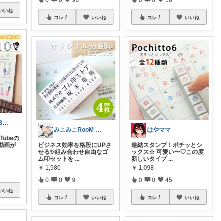
いいね
コレ
いいね
コレ
いいね
ROSEroom3588@雑貨
みこみこRooM˚✧₊⁎❝᷀ົཽ
はやママ
Tubeの
動画が
ビジネス効率を格段にUPさ
連結スタンプ！ポチッとシ
せる✨組み合わせ自由なゴ
ックス☆ 可愛い〜♡この度
ム印セットを
...
新しいタイプ
...
￥
1,980
￥
1,098
0
0
9
0
0
45
いいね
コレ
いいね
コレ
いいね