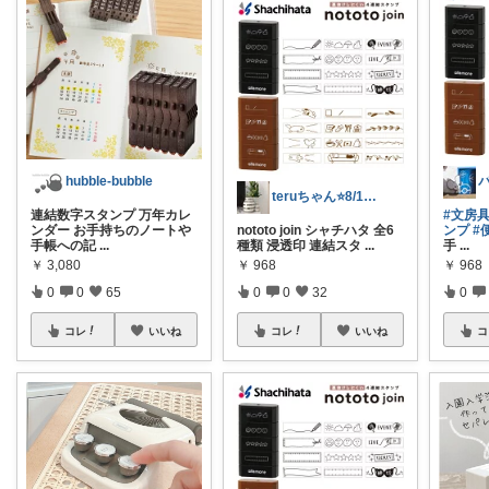
hubble-bubble
teruちゃん⭐️8/1楽天トラベル感謝
連結数字スタンプ 万年カレ
#文房
ンダー お手持ちのノートや
nototo join シャチハタ 全6
ンプ
#
手帳への記
...
種類 浸透印 連結スタ
...
手
...
￥
3,080
￥
968
￥
968
0
0
65
0
0
32
0
コレ
いいね
コレ
いいね
コ