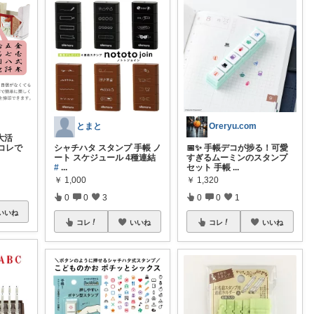
とまと
Oreryu.com
大活
シャチハタ スタンプ 手帳 ノ
📅✨ 手帳デコが捗る！可愛
コレで
ート スケジュール 4種連結
すぎるムーミンのスタンプ
#
...
セット 手帳
...
￥
1,000
￥
1,320
0
0
3
0
0
1
いいね
コレ
いいね
コレ
いいね