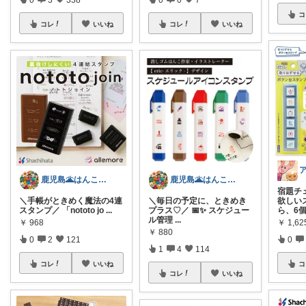
コ
コレ
いいね
コレ
いいね
鹿児島🌋はんこやさん(自称広報🫶)
鹿児島🌋はんこやさん(自称広報🫶)
宿題チ
＼手帳がときめく魔法の4連
＼毎日の予定に、ときめき
欲しい
スタンプ／ 「nototo jo
...
プラス♡／ 📅✨ スケジュー
ら、6
ル管理
...
￥
968
￥
1,62
￥
880
0
2
121
0
1
4
114
コレ
いいね
コ
コレ
いいね