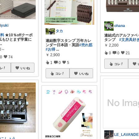
iyuki
ohana
タカ
無料
★10％offクーポ
連結式のアルファベ
私もひとまず学童に
タンプ
#文房具好
連結数字スタンプ 万年カレ
...
ンダー日本語・英語
#売れ筋
￥
2,200
#お得
...
90～
0
0
21
￥
2,900
0
74
1
0
5
コレ
レ
いいね
コレ
いいね
LE_LAVANDE
柚こしょう