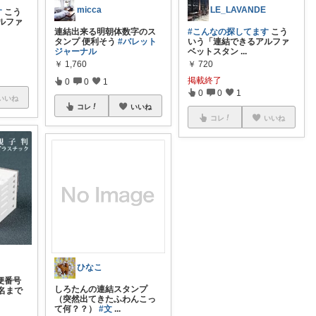
micca
LE_LAVANDE
す
こう
ルファ
連結出来る明朝体数字のス
#こんなの探してます
こう
タンプ 便利そう
#バレット
いう「連結できるアルファ
ジャーナル
ベットスタン
...
￥
1,760
￥
720
掲載終了
0
0
1
0
0
1
いいね
コレ
いいね
コレ
いいね
ひなこ
便番号
しろたんの連結スタンプ
名まで
（突然出てきたふわんこっ
て何？？）
#文
...