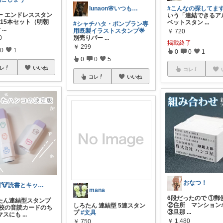
lunaon🌸いつもありがとう💓
#こんなの探してま
ー エンドレススタン
いう「連結できるア
 15本セット（明朝
ベットスタン
...
#シャチハタ・ポンプラン専
号
...
用既製イラストスタンプ🌟
￥
720
別売りパー
...
0
掲載終了
￥
299
0
1
0
0
1
0
0
5
レ
いいね
コレ
コレ
いいね
おなつ！
紺🐮読書とキッチンと部屋づくり
mana
6段だったので ①郵
ろたん連結型スタンプ
②住所 マンション
しろたん 連結型 5連スタン
学校の音読カードのち
③旦那
...
プ
#文具
マスにも
...
￥
1,480
￥
750