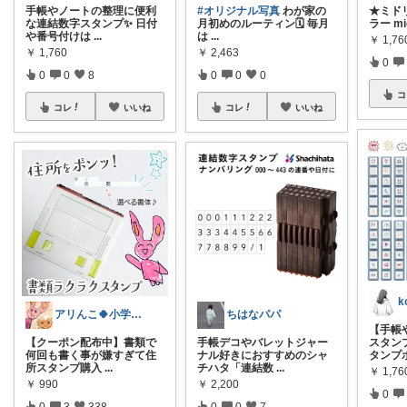
手帳やノートの整理に便利
#オリジナル写真
わが家の
★ミド
な連結数字スタンプ✨ 日付
月初めのルーティン🗓️ 毎月
ラー mi
や番号付けは
...
は
...
￥
1,76
￥
1,760
￥
2,463
0
0
0
8
0
0
0
コ
コレ
いいね
コレ
いいね
k
アリんこ🍀小学生ママ 経由購入感謝です
ちはなパパ
【手帳
【クーポン配布中】書類で
手帳デコやバレットジャー
スタン
何回も書く事が嫌すぎて住
ナル好きにおすすめのシャ
タンプ
所スタンプ購入
...
チハタ「連結数
...
￥
1,76
￥
990
￥
2,200
0
0
3
338
0
0
7