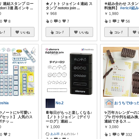
リ 連結スタンプ ロー
★ノトト ジョイン 4 連結 ス
✴️組み合わせ スタン
dori 3連 黒インキ
...
タンプ nototo join
...
料無料】
#eric
#組
0
￥
968
￥
1,980
0
8
0
0
7
0
2
56
レ
いいね
コレ
いいね
コレ
oshia
No.2
やノートに✨可愛い
✨万年カレンダーの
📔毎日がもっと楽しくなる♪
プセット】 人気のス
プ✨ 行や列を組み換
【ノトトジョイン［デイリ
ポチッ
...
連結できるス
...
ーログ］連結
...
0
￥
3,080
￥
1,000
あみ🧸
さんのコレ！
0
2
1
0
332