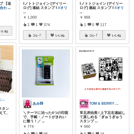
プ 【送
꒰ノトトジョイン [デイリー
꒰ノトトジョイン [デイリー
み合わ
...
ログ] 連結 スタンプ ꒱
#オリ
ログ] 連結 スタンプ ꒱
#オリ
...
...
￥
1,000
￥
968
2
1
374
1
0
117
いいね
コレ
いいね
コレ
いいね
おうちでゆったり暮らす人
あみ🧸
TOM & BERRY 🐶🐰💕
スタン
えて、
＼テーマに治った4つの印面
🐰北岸由美 / 上下左右連結し
で、手帳・ノートがきれい
て楽しめる「ぎゅうぎゅう
に整う！／
...
スタンプ
...
￥
774
￥
660
0
0
96
0
0
16