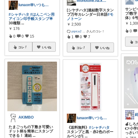
monotone.na.kurashi
lunaon🌸いつもありがとう💓
サンビ
[シヤチハタ]連結数字スタン
プ/数字
プ万年カレンダー日本語
#モ
#シャチハタ
#はんこペン用
体）6
ノトーン
アイコン印手帳スタンプ🌟
30種類
...
￥
1,30
￥
2,500
￥
176
0
pipica2
...
さんのコレ！
0
0
15
1
0
7
コ
コレ
いいね
コレ
いいね
AKIMBO
lunaon🌸いつもありがとう💓
🍎し
たまごっちの下敷き可愛い
《送料無料》
#シャチハタ
👉小
ドット柄を簡単にスタンプ
スタンプと黒・赤2色のボー
っさい
できる！ 連結
...
ルペンが1
...