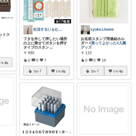
生活するいもむし / zawa
syoko.t.home
ットス
フタを外して押したい場所
お名前スタンプ用連結ホル
き
の上に乗せてボタンを押す
ダー
#買ってよかった
#入園
タイプのスタン
...
グッズ
￥
990
￥
110
0
0
7
0
0
16
いいね
コレ
いいね
コレ
いいね