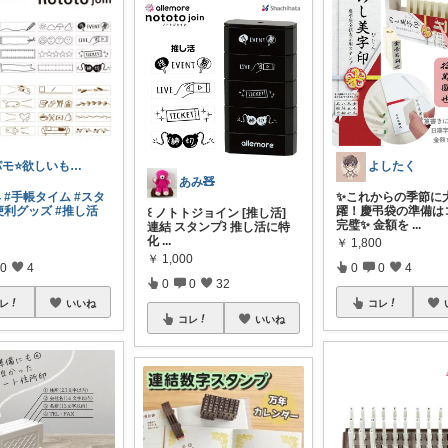
パモ⭐️欲しいものチェック☺️
よしたく
あみ🧸
具
#手帳タイム
#スタ
✨これからの季節に
便利グッズ
#推し活
躍！慶弔袋の準備は
꒰ ノトトジョイン [推し活]
完璧✨ 金額を
...
連結 スタンプ꒱ 推し活に特
化
...
￥
1,800
￥
1,000
0
4
0
0
4
0
0
32
レ
いいね
コレ
コレ
いいね