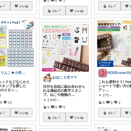
0
0
1
レ
いいね
コレ
コレ
いいね
アリんこ🍀小学生ママ 経由購入感謝です
おゆこ３児ママ
ェックなどなにかと
これも便利そう! You
スタンプを探した
ショートで使い方の
日付を自由に組み合わせら
個のスタン
...
アッ
...
れる連結式の数字スタン
プ。ねこや植物の
...
5
￥
275～
￥
2,640～
0
15
0
0
2
0
0
5
レ
いいね
コレ
コレ
いいね