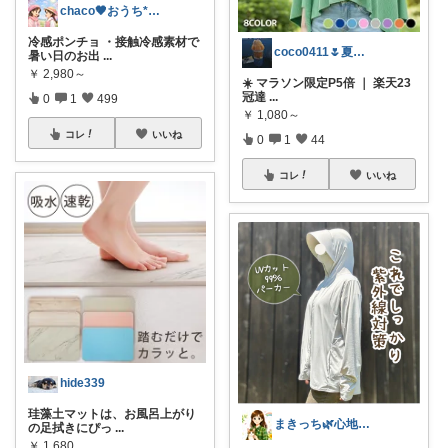
chaco🖤おうち*子育て*ママグッズ
冷感ポンチョ ・接触冷感素材で
coco0411🌷夏グッズ色々🌻
暑い日のお出
...
￥
2,980～
☀️ マラソン限定P5倍 ｜ 楽天23
冠達
...
0
1
499
￥
1,080～
コレ
いいね
0
1
44
コレ
いいね
hide339
珪藻土マットは、お風呂上がり
まきっち🌿心地よい暮らし🌿
の足拭きにぴっ
...
￥
1,680