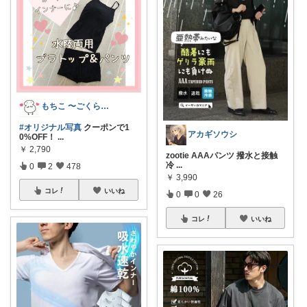
もちこ 〜ごくらく＆かわいい生活♪
#オリジナル写真
クーポンで1
アカギソウシ
0%OFF！
...
￥
2,790
zootie AAAパンツ 撥水と接触
冷
...
0
2
478
￥
3,990
コレ
いいね
0
0
26
コレ
いいね