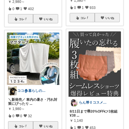
￥
1,580～
￥
2,980～
0
1
933
0
1
402
コレ
いいね
コレ
いいね
ココ🏠暮らしの必需品
＼新発売／ 車内の暑さ・汚れ対
らん🉐💄コスメ&ファッション👗✨
策にぴったり
...
￥
1,980～
8/11日まで🉐20%OFF👉3枚組
¥38
...
0
0
32
￥
1,140
コレ
いいね
1
3
453