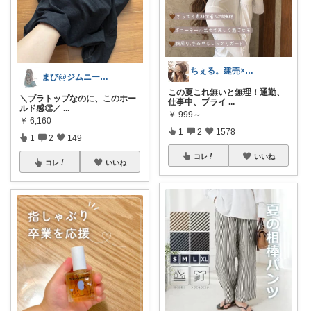
ちぇる。建売×暖色お家づくり
まび@ジムニー通勤🚗働き女子 上限中
この夏これ無いと無理！通勤、
＼ブラトップなのに、このホー
仕事中、プライ
...
ルド感👏／
...
￥
999～
￥
6,160
1
2
1578
1
2
149
コレ
いいね
コレ
いいね