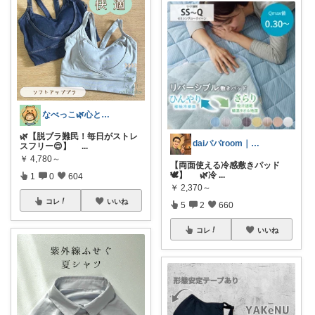
なべっこ🌿心と体を整える暮らし
🌿【脱ブラ難民！毎日がストレ
daiパパroom｜育児×便利グッズ
スフリー😌】
...
￥
4,780～
【両面使える冷感敷きパッド
🕊️】 🌿冷
...
1
0
604
￥
2,370～
コレ
いいね
5
2
660
コレ
いいね