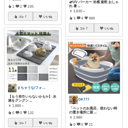
🌿UV パーカー 冷感 速乾 おしゃ
れ 暑
...
1
2
235
￥
3,630～
コレ
いいね
3
4
989
コレ
いいね
まちゃうな/フォロワー様から購入
【もう布巾いらないかも✨】 水
DK777
滴をグングン
...
￥
1,880～
「ペットのお風呂、使わない時
の置き場所に困
...
0
0
132
￥
2,980
コレ
いいね
0
0
21