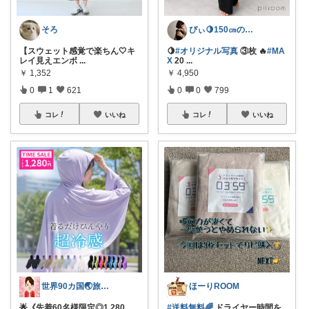
そろ
ぴぃ🍋150㎝の心地いい暮らし🧺ˊ˗
【スウェット感覚で楽ちん🤍キ
🍋
#オリジナル写真
③枚 🔥
#MA
レイ見えエンボ
...
X
20
...
￥
1,352
￥
4,950
0
1
621
0
0
799
コレ
いいね
コレ
いいね
世界90カ国🌏️旅人OL✈️
ほーりROOM
🌟《先着60名様限定◎1,280
#送料無料🌈
ドライヤー時間を