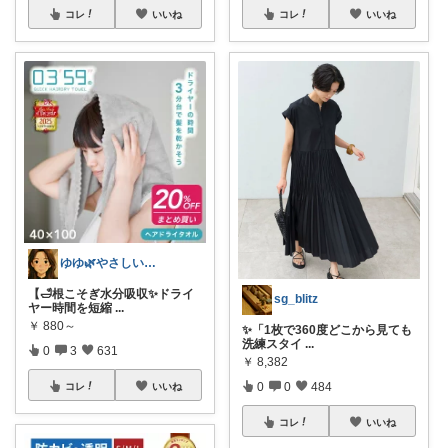
コレ
いいね
コレ
いいね
ゆゆ🌿やさしい暮らしROOM
【🛁根こそぎ水分吸収✨ドライ
sg_blitz
ヤー時間を短縮
...
￥
880～
✨「1枚で360度どこから見ても
洗練スタイ
...
0
3
631
￥
8,382
0
0
484
コレ
いいね
コレ
いいね