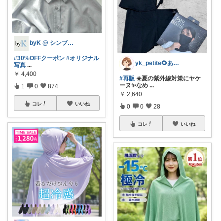
byK @ シンプル好き
#30%OFFクーポン
#オリジナル
yk_petite🌻ありがとう😊
写真
...
￥
4,400
#再販
☀️夏の紫外線対策にヤケ
ーヌ✨なめ
...
1
0
874
￥
2,640
コレ
いいね
0
0
28
コレ
いいね