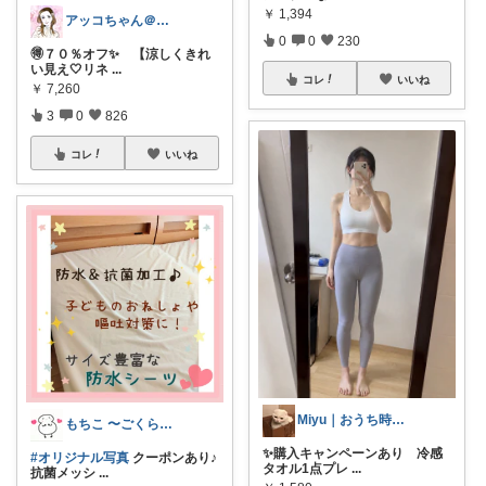
￥
1,394
アッコちゃん＠ファッション＆美容💄好き
0
0
230
🉐７０％オフ✨️ 【涼しくきれ
い見え🤍リネ
...
コレ
いいね
￥
7,260
3
0
826
コレ
いいね
Miyu｜おうち時間の小さな幸せ🌸
もちこ 〜ごくらく＆かわいい生活♪
✨購入キャンペーンあり 冷感
#オリジナル写真
クーポンあり♪
タオル1点プレ
...
抗菌メッシ
...