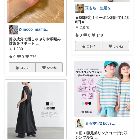
豆もち｜生活を彩るマストバイ
🔥8/8限定！クーポン利用で1,43
8円🔥
...
￥
2,876
✿ moco_mama_life ✿
0
0
140
苦み成分で指しゃぶりや爪噛み
対策をサポート
...
コレ
いいね
￥
1,230
0
0
776
コレ
いいね
るる🩵🤍2 boys mama⁺◟✿
👦🏻👦🏻兄弟リンクコーデに♡
シンプルな
...