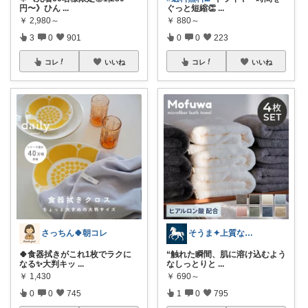
円〜》ひん
...
ぐっと短縮👏
...
￥
2,980～
￥
880～
3
0
901
0
0
223
コレ
いいね
コレ
いいね
さっちん🍀朝コレ
そうま✦上質な日常を
🍀食器拭きがこれ1枚でラクに
“触れた瞬間、肌に溶け込むよう
なる✨大判キッ
...
なしっとりと
...
￥
1,430
￥
690～
0
0
745
1
0
795