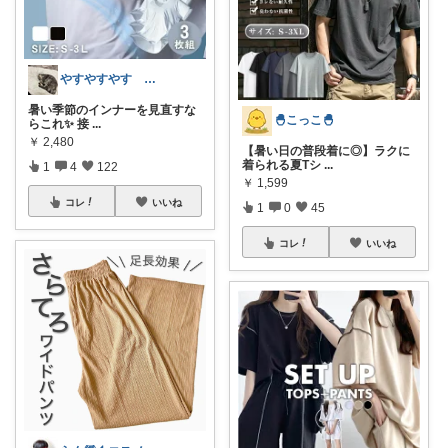
やすやすやす 経由購入感謝します🫶
暑い季節のインナーを見直すな
🐣こっこ🐣
らこれ✨ 接
...
￥
2,480
【暑い日の普段着に◎】ラクに
着られる夏Tシ
...
1
4
122
￥
1,599
コレ
いいね
1
0
45
コレ
いいね