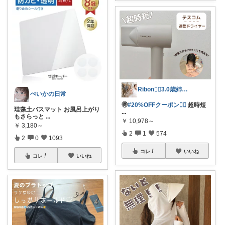
Ribon❁⃘3.0歳姉妹ﾏﾏ👧🏻♡
ぺいかの日常
🉐
#20%OFFクーポン❤️‍🔥
超時短
珪藻土バスマット お風呂上がり
...
もさらっと
...
￥
10,978～
￥
3,180～
2
1
574
2
0
1093
コレ
いいね
コレ
いいね