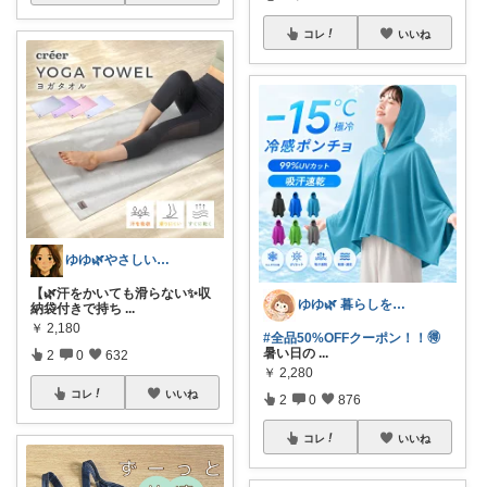
コレ
いいね
ゆゆ🌿やさしい暮らしROOM
【🌿汗をかいても滑らない✨収
ゆゆ🌿 暮らしを整えたい🫖
納袋付きで持ち
...
￥
2,180
#全品50%OFFクーポン！！🉐
暑い日の
...
2
0
632
￥
2,280
コレ
いいね
2
0
876
コレ
いいね