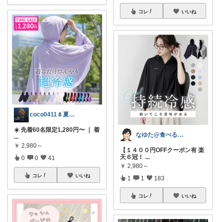
コレ
いいね
coco0411🌷夏グッズ色々🌻
☀️ 先着60名限定1,280円〜 ｜ 着
なゆた@食べる楽しみ
...
￥
2,980～
【１４００円OFFクーポン有 楽
天６冠！
...
0
0
41
￥
2,980～
コレ
いいね
1
1
183
コレ
いいね